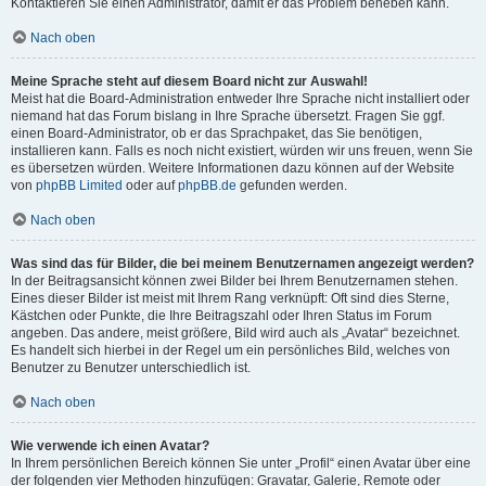
Kontaktieren Sie einen Administrator, damit er das Problem beheben kann.
Nach oben
Meine Sprache steht auf diesem Board nicht zur Auswahl!
Meist hat die Board-Administration entweder Ihre Sprache nicht installiert oder
niemand hat das Forum bislang in Ihre Sprache übersetzt. Fragen Sie ggf.
einen Board-Administrator, ob er das Sprachpaket, das Sie benötigen,
installieren kann. Falls es noch nicht existiert, würden wir uns freuen, wenn Sie
es übersetzen würden. Weitere Informationen dazu können auf der Website
von
phpBB Limited
oder auf
phpBB.de
gefunden werden.
Nach oben
Was sind das für Bilder, die bei meinem Benutzernamen angezeigt werden?
In der Beitragsansicht können zwei Bilder bei Ihrem Benutzernamen stehen.
Eines dieser Bilder ist meist mit Ihrem Rang verknüpft: Oft sind dies Sterne,
Kästchen oder Punkte, die Ihre Beitragszahl oder Ihren Status im Forum
angeben. Das andere, meist größere, Bild wird auch als „Avatar“ bezeichnet.
Es handelt sich hierbei in der Regel um ein persönliches Bild, welches von
Benutzer zu Benutzer unterschiedlich ist.
Nach oben
Wie verwende ich einen Avatar?
In Ihrem persönlichen Bereich können Sie unter „Profil“ einen Avatar über eine
der folgenden vier Methoden hinzufügen: Gravatar, Galerie, Remote oder