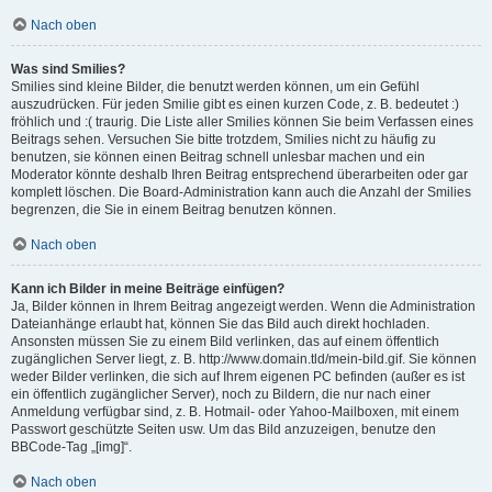
Nach oben
Was sind Smilies?
Smilies sind kleine Bilder, die benutzt werden können, um ein Gefühl
auszudrücken. Für jeden Smilie gibt es einen kurzen Code, z. B. bedeutet :)
fröhlich und :( traurig. Die Liste aller Smilies können Sie beim Verfassen eines
Beitrags sehen. Versuchen Sie bitte trotzdem, Smilies nicht zu häufig zu
benutzen, sie können einen Beitrag schnell unlesbar machen und ein
Moderator könnte deshalb Ihren Beitrag entsprechend überarbeiten oder gar
komplett löschen. Die Board-Administration kann auch die Anzahl der Smilies
begrenzen, die Sie in einem Beitrag benutzen können.
Nach oben
Kann ich Bilder in meine Beiträge einfügen?
Ja, Bilder können in Ihrem Beitrag angezeigt werden. Wenn die Administration
Dateianhänge erlaubt hat, können Sie das Bild auch direkt hochladen.
Ansonsten müssen Sie zu einem Bild verlinken, das auf einem öffentlich
zugänglichen Server liegt, z. B. http://www.domain.tld/mein-bild.gif. Sie können
weder Bilder verlinken, die sich auf Ihrem eigenen PC befinden (außer es ist
ein öffentlich zugänglicher Server), noch zu Bildern, die nur nach einer
Anmeldung verfügbar sind, z. B. Hotmail- oder Yahoo-Mailboxen, mit einem
Passwort geschützte Seiten usw. Um das Bild anzuzeigen, benutze den
BBCode-Tag „[img]“.
Nach oben