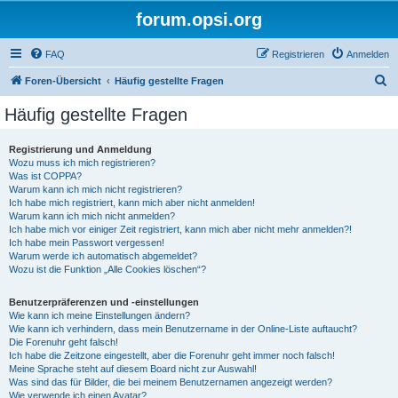
forum.opsi.org
FAQ
Registrieren
Anmelden
S
Foren-Übersicht
Häufig gestellte Fragen
u
Häufig gestellte Fragen
c
h
Registrierung und Anmeldung
Wozu muss ich mich registrieren?
e
Was ist COPPA?
Warum kann ich mich nicht registrieren?
Ich habe mich registriert, kann mich aber nicht anmelden!
Warum kann ich mich nicht anmelden?
Ich habe mich vor einiger Zeit registriert, kann mich aber nicht mehr anmelden?!
Ich habe mein Passwort vergessen!
Warum werde ich automatisch abgemeldet?
Wozu ist die Funktion „Alle Cookies löschen“?
Benutzerpräferenzen und -einstellungen
Wie kann ich meine Einstellungen ändern?
Wie kann ich verhindern, dass mein Benutzername in der Online-Liste auftaucht?
Die Forenuhr geht falsch!
Ich habe die Zeitzone eingestellt, aber die Forenuhr geht immer noch falsch!
Meine Sprache steht auf diesem Board nicht zur Auswahl!
Was sind das für Bilder, die bei meinem Benutzernamen angezeigt werden?
Wie verwende ich einen Avatar?