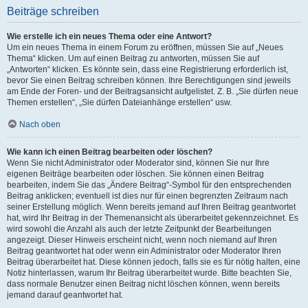
Beiträge schreiben
Wie erstelle ich ein neues Thema oder eine Antwort?
Um ein neues Thema in einem Forum zu eröffnen, müssen Sie auf „Neues
Thema“ klicken. Um auf einen Beitrag zu antworten, müssen Sie auf
„Antworten“ klicken. Es könnte sein, dass eine Registrierung erforderlich ist,
bevor Sie einen Beitrag schreiben können. Ihre Berechtigungen sind jeweils
am Ende der Foren- und der Beitragsansicht aufgelistet. Z. B. „Sie dürfen neue
Themen erstellen“, „Sie dürfen Dateianhänge erstellen“ usw.
Nach oben
Wie kann ich einen Beitrag bearbeiten oder löschen?
Wenn Sie nicht Administrator oder Moderator sind, können Sie nur Ihre
eigenen Beiträge bearbeiten oder löschen. Sie können einen Beitrag
bearbeiten, indem Sie das „Ändere Beitrag“-Symbol für den entsprechenden
Beitrag anklicken; eventuell ist dies nur für einen begrenzten Zeitraum nach
seiner Erstellung möglich. Wenn bereits jemand auf Ihren Beitrag geantwortet
hat, wird Ihr Beitrag in der Themenansicht als überarbeitet gekennzeichnet. Es
wird sowohl die Anzahl als auch der letzte Zeitpunkt der Bearbeitungen
angezeigt. Dieser Hinweis erscheint nicht, wenn noch niemand auf Ihren
Beitrag geantwortet hat oder wenn ein Administrator oder Moderator Ihren
Beitrag überarbeitet hat. Diese können jedoch, falls sie es für nötig halten, eine
Notiz hinterlassen, warum Ihr Beitrag überarbeitet wurde. Bitte beachten Sie,
dass normale Benutzer einen Beitrag nicht löschen können, wenn bereits
jemand darauf geantwortet hat.