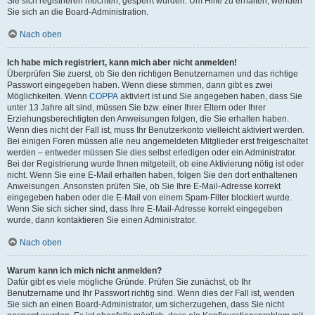
Sie sich registrieren möchten, gesperrt wurden. Um Hilfe zu erhalten, wenden
Sie sich an die Board-Administration.
Nach oben
Ich habe mich registriert, kann mich aber nicht anmelden!
Überprüfen Sie zuerst, ob Sie den richtigen Benutzernamen und das richtige
Passwort eingegeben haben. Wenn diese stimmen, dann gibt es zwei
Möglichkeiten. Wenn
COPPA
aktiviert ist und Sie angegeben haben, dass Sie
unter 13 Jahre alt sind, müssen Sie bzw. einer Ihrer Eltern oder Ihrer
Erziehungsberechtigten den Anweisungen folgen, die Sie erhalten haben.
Wenn dies nicht der Fall ist, muss Ihr Benutzerkonto vielleicht aktiviert werden.
Bei einigen Foren müssen alle neu angemeldeten Mitglieder erst freigeschaltet
werden – entweder müssen Sie dies selbst erledigen oder ein Administrator.
Bei der Registrierung wurde Ihnen mitgeteilt, ob eine Aktivierung nötig ist oder
nicht. Wenn Sie eine E-Mail erhalten haben, folgen Sie den dort enthaltenen
Anweisungen. Ansonsten prüfen Sie, ob Sie Ihre E-Mail-Adresse korrekt
eingegeben haben oder die E-Mail von einem Spam-Filter blockiert wurde.
Wenn Sie sich sicher sind, dass Ihre E-Mail-Adresse korrekt eingegeben
wurde, dann kontaktieren Sie einen Administrator.
Nach oben
Warum kann ich mich nicht anmelden?
Dafür gibt es viele mögliche Gründe. Prüfen Sie zunächst, ob Ihr
Benutzername und Ihr Passwort richtig sind. Wenn dies der Fall ist, wenden
Sie sich an einen Board-Administrator, um sicherzugehen, dass Sie nicht