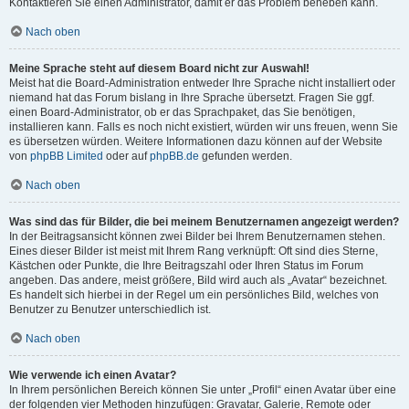
Kontaktieren Sie einen Administrator, damit er das Problem beheben kann.
Nach oben
Meine Sprache steht auf diesem Board nicht zur Auswahl!
Meist hat die Board-Administration entweder Ihre Sprache nicht installiert oder
niemand hat das Forum bislang in Ihre Sprache übersetzt. Fragen Sie ggf.
einen Board-Administrator, ob er das Sprachpaket, das Sie benötigen,
installieren kann. Falls es noch nicht existiert, würden wir uns freuen, wenn Sie
es übersetzen würden. Weitere Informationen dazu können auf der Website
von
phpBB Limited
oder auf
phpBB.de
gefunden werden.
Nach oben
Was sind das für Bilder, die bei meinem Benutzernamen angezeigt werden?
In der Beitragsansicht können zwei Bilder bei Ihrem Benutzernamen stehen.
Eines dieser Bilder ist meist mit Ihrem Rang verknüpft: Oft sind dies Sterne,
Kästchen oder Punkte, die Ihre Beitragszahl oder Ihren Status im Forum
angeben. Das andere, meist größere, Bild wird auch als „Avatar“ bezeichnet.
Es handelt sich hierbei in der Regel um ein persönliches Bild, welches von
Benutzer zu Benutzer unterschiedlich ist.
Nach oben
Wie verwende ich einen Avatar?
In Ihrem persönlichen Bereich können Sie unter „Profil“ einen Avatar über eine
der folgenden vier Methoden hinzufügen: Gravatar, Galerie, Remote oder