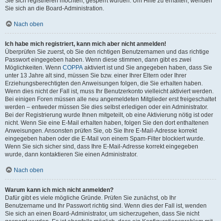
Sie sich registrieren möchten, gesperrt wurden. Um Hilfe zu erhalten, wenden
Sie sich an die Board-Administration.
Nach oben
Ich habe mich registriert, kann mich aber nicht anmelden!
Überprüfen Sie zuerst, ob Sie den richtigen Benutzernamen und das richtige
Passwort eingegeben haben. Wenn diese stimmen, dann gibt es zwei
Möglichkeiten. Wenn
COPPA
aktiviert ist und Sie angegeben haben, dass Sie
unter 13 Jahre alt sind, müssen Sie bzw. einer Ihrer Eltern oder Ihrer
Erziehungsberechtigten den Anweisungen folgen, die Sie erhalten haben.
Wenn dies nicht der Fall ist, muss Ihr Benutzerkonto vielleicht aktiviert werden.
Bei einigen Foren müssen alle neu angemeldeten Mitglieder erst freigeschaltet
werden – entweder müssen Sie dies selbst erledigen oder ein Administrator.
Bei der Registrierung wurde Ihnen mitgeteilt, ob eine Aktivierung nötig ist oder
nicht. Wenn Sie eine E-Mail erhalten haben, folgen Sie den dort enthaltenen
Anweisungen. Ansonsten prüfen Sie, ob Sie Ihre E-Mail-Adresse korrekt
eingegeben haben oder die E-Mail von einem Spam-Filter blockiert wurde.
Wenn Sie sich sicher sind, dass Ihre E-Mail-Adresse korrekt eingegeben
wurde, dann kontaktieren Sie einen Administrator.
Nach oben
Warum kann ich mich nicht anmelden?
Dafür gibt es viele mögliche Gründe. Prüfen Sie zunächst, ob Ihr
Benutzername und Ihr Passwort richtig sind. Wenn dies der Fall ist, wenden
Sie sich an einen Board-Administrator, um sicherzugehen, dass Sie nicht