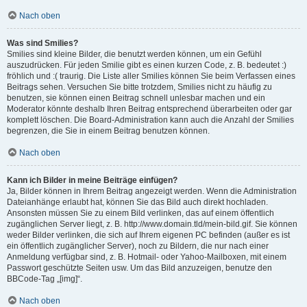
Nach oben
Was sind Smilies?
Smilies sind kleine Bilder, die benutzt werden können, um ein Gefühl
auszudrücken. Für jeden Smilie gibt es einen kurzen Code, z. B. bedeutet :)
fröhlich und :( traurig. Die Liste aller Smilies können Sie beim Verfassen eines
Beitrags sehen. Versuchen Sie bitte trotzdem, Smilies nicht zu häufig zu
benutzen, sie können einen Beitrag schnell unlesbar machen und ein
Moderator könnte deshalb Ihren Beitrag entsprechend überarbeiten oder gar
komplett löschen. Die Board-Administration kann auch die Anzahl der Smilies
begrenzen, die Sie in einem Beitrag benutzen können.
Nach oben
Kann ich Bilder in meine Beiträge einfügen?
Ja, Bilder können in Ihrem Beitrag angezeigt werden. Wenn die Administration
Dateianhänge erlaubt hat, können Sie das Bild auch direkt hochladen.
Ansonsten müssen Sie zu einem Bild verlinken, das auf einem öffentlich
zugänglichen Server liegt, z. B. http://www.domain.tld/mein-bild.gif. Sie können
weder Bilder verlinken, die sich auf Ihrem eigenen PC befinden (außer es ist
ein öffentlich zugänglicher Server), noch zu Bildern, die nur nach einer
Anmeldung verfügbar sind, z. B. Hotmail- oder Yahoo-Mailboxen, mit einem
Passwort geschützte Seiten usw. Um das Bild anzuzeigen, benutze den
BBCode-Tag „[img]“.
Nach oben