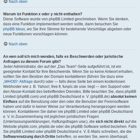
Nach oben
Warum ist Funktion x oder y nicht enthalten?
Diese Software wurde von phpBB Limited geschrieben. Wenn Sie denken,
dass eine Funktion implementiert werden sollte, dann besuchen Sie
phpBB Ideas
, wo Sie Ihre Stimme für bestehende Vorschläge abgeben oder
neue Funktionen vorschlagen können.
Nach oben
An wen soll ich mich wenden, falls es Beschwerden oder juristische
Anfragen zu diesem Forum gibt?
Jeder Administrator, der auf der „Das Team“-Seite aufgeführt ist, ist ein
geeigneter Kontakt für Ihre Beschwerde. Wenn Sie so keine Antwort erhalten,
sollten Sie den Besitzer der Domain kontaktieren (führen Sie dazu eine
„WHOIS“-Abfrage
durch) oder — falls diese Seite bei einem kostenlosen
Webhoster wie z. B. Yahoo!, free.fr, funpic.de usw. liegt — den Support oder
den Abuse-Kontakt des betreffenden Dienstes. Bitte beachten Sie, dass phpBB
Limited (phpBB.com) und phpBB Deutschland e. V. (phpBB.de)
absolut keinen
Einfluss
auf die Benutzung oder den oder die Benutzer der Forensoftware
haben und dafür in keiner Weise zur Verantwortung herangezogen werden
können. Kontaktieren Sie daher nie phpBB Limited oder phpBB Deutschland
e. V. in Zusammenhang mit jeglichen juristischen Fragen
(Unterlassungserklärungen, Haftungsfragen usw.), die
sich nicht direkt
auf die
Website phpbb.com, phpbb.de oder die phpBB-Software selbst beziehen. Falls
Sie phpBB Limited oder phpBB Deutschland e. V. E-Mails schreiben, die die
Softwarenutzung durch Dritte
betreffen, so werden Sie, wenn überhaupt,