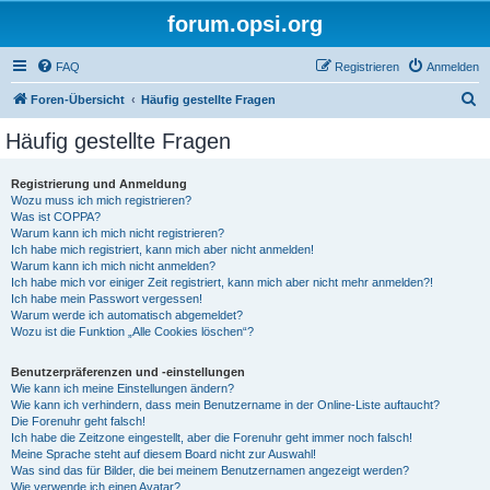
forum.opsi.org
FAQ
Registrieren
Anmelden
S
Foren-Übersicht
Häufig gestellte Fragen
u
Häufig gestellte Fragen
c
h
Registrierung und Anmeldung
Wozu muss ich mich registrieren?
e
Was ist COPPA?
Warum kann ich mich nicht registrieren?
Ich habe mich registriert, kann mich aber nicht anmelden!
Warum kann ich mich nicht anmelden?
Ich habe mich vor einiger Zeit registriert, kann mich aber nicht mehr anmelden?!
Ich habe mein Passwort vergessen!
Warum werde ich automatisch abgemeldet?
Wozu ist die Funktion „Alle Cookies löschen“?
Benutzerpräferenzen und -einstellungen
Wie kann ich meine Einstellungen ändern?
Wie kann ich verhindern, dass mein Benutzername in der Online-Liste auftaucht?
Die Forenuhr geht falsch!
Ich habe die Zeitzone eingestellt, aber die Forenuhr geht immer noch falsch!
Meine Sprache steht auf diesem Board nicht zur Auswahl!
Was sind das für Bilder, die bei meinem Benutzernamen angezeigt werden?
Wie verwende ich einen Avatar?