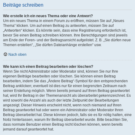
Beiträge schreiben
Wie erstelle ich ein neues Thema oder eine Antwort?
Um ein neues Thema in einem Forum zu eröffnen, müssen Sie auf „Neues
Thema“ klicken. Um auf einen Beitrag zu antworten, müssen Sie auf
„Antworten“ klicken. Es könnte sein, dass eine Registrierung erforderlich ist,
bevor Sie einen Beitrag schreiben können. Ihre Berechtigungen sind jeweils
am Ende der Foren- und der Beitragsansicht aufgelistet. Z. B. „Sie dürfen neue
Themen erstellen“, „Sie dürfen Dateianhänge erstellen“ usw.
Nach oben
Wie kann ich einen Beitrag bearbeiten oder löschen?
Wenn Sie nicht Administrator oder Moderator sind, können Sie nur Ihre
eigenen Beiträge bearbeiten oder löschen. Sie können einen Beitrag
bearbeiten, indem Sie das „Ändere Beitrag“-Symbol für den entsprechenden
Beitrag anklicken; eventuell ist dies nur für einen begrenzten Zeitraum nach
seiner Erstellung möglich. Wenn bereits jemand auf Ihren Beitrag geantwortet
hat, wird Ihr Beitrag in der Themenansicht als überarbeitet gekennzeichnet. Es
wird sowohl die Anzahl als auch der letzte Zeitpunkt der Bearbeitungen
angezeigt. Dieser Hinweis erscheint nicht, wenn noch niemand auf Ihren
Beitrag geantwortet hat oder wenn ein Administrator oder Moderator Ihren
Beitrag überarbeitet hat. Diese können jedoch, falls sie es für nötig halten, eine
Notiz hinterlassen, warum Ihr Beitrag überarbeitet wurde. Bitte beachten Sie,
dass normale Benutzer einen Beitrag nicht löschen können, wenn bereits
jemand darauf geantwortet hat.