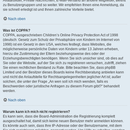
Avatarbilder, Private Nachrichten, E-Mail-Versand an andere Mitglieder, Beitritt
zu Benutzergruppen und so weiter. Wir empfehlen Ihnen eine Anmeldung, da
sie schnell erledigt ist und Ihnen zahlreiche Vorteile bietet.
Nach oben
Was ist COPPA?
COPPA, ausgeschrieben Children’s Online Privacy Protection Act of 1998
(deutsch: Gesetz zum Schutz der Privatsphäre von Kindern im Internet von
1998) ist ein Gesetz in den USA, welches festlegt, dass Websites, die
möglicherweise persönliche Daten von Kindern unter 13 Jahren erheben,
hierzu die Zustimmung der Eltern beziehungsweise des oder der
Erziehungsberechtigten benötigen. Wenn Sie sich unsicher sind, ob dies auf
Sie oder die Website, auf der Sie sich zu registrieren versuchen, zutrifft, ziehen
Sie einen rechtlichen Beistand zu Rate. Bitte beachten Sie, dass phpBB
Limited und der Besitzer dieses Boards keine Rechtsberatung anbieten kann
und nicht die Anlaufstelle für Rechtsangelegenheiten jeglicher Art ist; außer
solchen, die unter der Frage „An wen soll ich mich wenden, falls es
Beschwerden oder juristische Anfragen zu diesem Forum gibt?“ behandelt
werden.
Nach oben
Warum kann ich mich nicht registrieren?
Es kann sein, dass die Board-Administration die Registrierung komplett
ausgeschaltet hat, damit sich keine neuen Benutzer mehr anmelden können.
Es könnte auch sein, dass Ihre IP-Adresse oder der Benutzername, mit dem