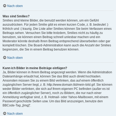
Nach oben
Was sind Smilies?
Smilies sind kleine Bilder, die benutzt werden können, um ein Gefühl
auszudrücken. Für jeden Smilie gibt es einen kurzen Code, z. B. bedeutet :)
fröhlich und :( traurig. Die Liste aller Smilies können Sie beim Verfassen eines
Beitrags sehen. Versuchen Sie bitte trotzdem, Smilies nicht zu häufig zu
benutzen, sie können einen Beitrag schnell unlesbar machen und ein
Moderator könnte deshalb Ihren Beitrag entsprechend überarbeiten oder gar
komplett löschen. Die Board-Administration kann auch die Anzahl der Smilies
begrenzen, die Sie in einem Beitrag benutzen können.
Nach oben
Kann ich Bilder in meine Beiträge einfügen?
Ja, Bilder können in Ihrem Beitrag angezeigt werden. Wenn die Administration
Dateianhänge erlaubt hat, können Sie das Bild auch direkt hochladen.
Ansonsten müssen Sie zu einem Bild verlinken, das auf einem öffentlich
zugänglichen Server liegt, z. B. http://www.domain.tld/mein-bild.gif. Sie können
weder Bilder verlinken, die sich auf Ihrem eigenen PC befinden (außer es ist
ein öffentlich zugänglicher Server), noch zu Bildern, die nur nach einer
Anmeldung verfügbar sind, z. B. Hotmail- oder Yahoo-Mailboxen, mit einem
Passwort geschützte Seiten usw. Um das Bild anzuzeigen, benutze den
BBCode-Tag „[img]“.
Nach oben