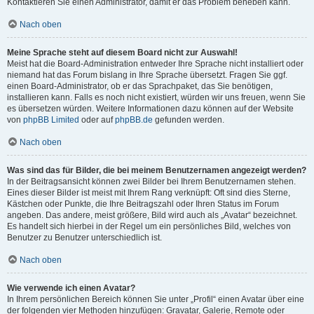
Kontaktieren Sie einen Administrator, damit er das Problem beheben kann.
Nach oben
Meine Sprache steht auf diesem Board nicht zur Auswahl!
Meist hat die Board-Administration entweder Ihre Sprache nicht installiert oder
niemand hat das Forum bislang in Ihre Sprache übersetzt. Fragen Sie ggf.
einen Board-Administrator, ob er das Sprachpaket, das Sie benötigen,
installieren kann. Falls es noch nicht existiert, würden wir uns freuen, wenn Sie
es übersetzen würden. Weitere Informationen dazu können auf der Website
von
phpBB Limited
oder auf
phpBB.de
gefunden werden.
Nach oben
Was sind das für Bilder, die bei meinem Benutzernamen angezeigt werden?
In der Beitragsansicht können zwei Bilder bei Ihrem Benutzernamen stehen.
Eines dieser Bilder ist meist mit Ihrem Rang verknüpft: Oft sind dies Sterne,
Kästchen oder Punkte, die Ihre Beitragszahl oder Ihren Status im Forum
angeben. Das andere, meist größere, Bild wird auch als „Avatar“ bezeichnet.
Es handelt sich hierbei in der Regel um ein persönliches Bild, welches von
Benutzer zu Benutzer unterschiedlich ist.
Nach oben
Wie verwende ich einen Avatar?
In Ihrem persönlichen Bereich können Sie unter „Profil“ einen Avatar über eine
der folgenden vier Methoden hinzufügen: Gravatar, Galerie, Remote oder