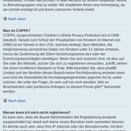
Avatarbilder, Private Nachrichten, E-Mail-Versand an andere Mitglieder, Beitritt
zu Benutzergruppen und so weiter. Wir empfehlen Ihnen eine Anmeldung, da
sie schnell erledigt ist und Ihnen zahlreiche Vorteile bietet.
Nach oben
Was ist COPPA?
COPPA, ausgeschrieben Children’s Online Privacy Protection Act of 1998
(deutsch: Gesetz zum Schutz der Privatsphäre von Kindern im Internet von
1998) ist ein Gesetz in den USA, welches festlegt, dass Websites, die
möglicherweise persönliche Daten von Kindern unter 13 Jahren erheben,
hierzu die Zustimmung der Eltern beziehungsweise des oder der
Erziehungsberechtigten benötigen. Wenn Sie sich unsicher sind, ob dies auf
Sie oder die Website, auf der Sie sich zu registrieren versuchen, zutrifft, ziehen
Sie einen rechtlichen Beistand zu Rate. Bitte beachten Sie, dass phpBB
Limited und der Besitzer dieses Boards keine Rechtsberatung anbieten kann
und nicht die Anlaufstelle für Rechtsangelegenheiten jeglicher Art ist; außer
solchen, die unter der Frage „An wen soll ich mich wenden, falls es
Beschwerden oder juristische Anfragen zu diesem Forum gibt?“ behandelt
werden.
Nach oben
Warum kann ich mich nicht registrieren?
Es kann sein, dass die Board-Administration die Registrierung komplett
ausgeschaltet hat, damit sich keine neuen Benutzer mehr anmelden können.
Es könnte auch sein, dass Ihre IP-Adresse oder der Benutzername, mit dem