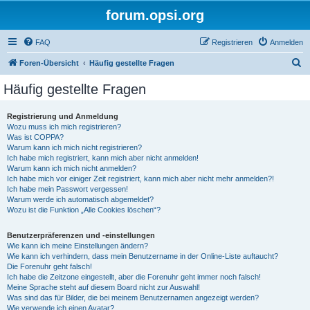
forum.opsi.org
FAQ
Registrieren
Anmelden
S
Foren-Übersicht
Häufig gestellte Fragen
u
Häufig gestellte Fragen
c
h
Registrierung und Anmeldung
Wozu muss ich mich registrieren?
e
Was ist COPPA?
Warum kann ich mich nicht registrieren?
Ich habe mich registriert, kann mich aber nicht anmelden!
Warum kann ich mich nicht anmelden?
Ich habe mich vor einiger Zeit registriert, kann mich aber nicht mehr anmelden?!
Ich habe mein Passwort vergessen!
Warum werde ich automatisch abgemeldet?
Wozu ist die Funktion „Alle Cookies löschen“?
Benutzerpräferenzen und -einstellungen
Wie kann ich meine Einstellungen ändern?
Wie kann ich verhindern, dass mein Benutzername in der Online-Liste auftaucht?
Die Forenuhr geht falsch!
Ich habe die Zeitzone eingestellt, aber die Forenuhr geht immer noch falsch!
Meine Sprache steht auf diesem Board nicht zur Auswahl!
Was sind das für Bilder, die bei meinem Benutzernamen angezeigt werden?
Wie verwende ich einen Avatar?