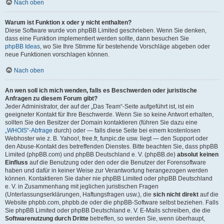
Nach oben
Warum ist Funktion x oder y nicht enthalten?
Diese Software wurde von phpBB Limited geschrieben. Wenn Sie denken,
dass eine Funktion implementiert werden sollte, dann besuchen Sie
phpBB Ideas
, wo Sie Ihre Stimme für bestehende Vorschläge abgeben oder
neue Funktionen vorschlagen können.
Nach oben
An wen soll ich mich wenden, falls es Beschwerden oder juristische
Anfragen zu diesem Forum gibt?
Jeder Administrator, der auf der „Das Team“-Seite aufgeführt ist, ist ein
geeigneter Kontakt für Ihre Beschwerde. Wenn Sie so keine Antwort erhalten,
sollten Sie den Besitzer der Domain kontaktieren (führen Sie dazu eine
„WHOIS“-Abfrage
durch) oder — falls diese Seite bei einem kostenlosen
Webhoster wie z. B. Yahoo!, free.fr, funpic.de usw. liegt — den Support oder
den Abuse-Kontakt des betreffenden Dienstes. Bitte beachten Sie, dass phpBB
Limited (phpBB.com) und phpBB Deutschland e. V. (phpBB.de)
absolut keinen
Einfluss
auf die Benutzung oder den oder die Benutzer der Forensoftware
haben und dafür in keiner Weise zur Verantwortung herangezogen werden
können. Kontaktieren Sie daher nie phpBB Limited oder phpBB Deutschland
e. V. in Zusammenhang mit jeglichen juristischen Fragen
(Unterlassungserklärungen, Haftungsfragen usw.), die
sich nicht direkt
auf die
Website phpbb.com, phpbb.de oder die phpBB-Software selbst beziehen. Falls
Sie phpBB Limited oder phpBB Deutschland e. V. E-Mails schreiben, die die
Softwarenutzung durch Dritte
betreffen, so werden Sie, wenn überhaupt,