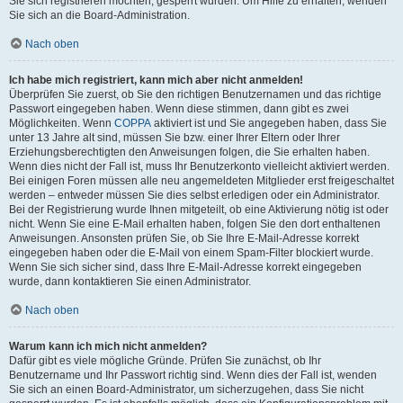
Sie sich registrieren möchten, gesperrt wurden. Um Hilfe zu erhalten, wenden
Sie sich an die Board-Administration.
Nach oben
Ich habe mich registriert, kann mich aber nicht anmelden!
Überprüfen Sie zuerst, ob Sie den richtigen Benutzernamen und das richtige
Passwort eingegeben haben. Wenn diese stimmen, dann gibt es zwei
Möglichkeiten. Wenn
COPPA
aktiviert ist und Sie angegeben haben, dass Sie
unter 13 Jahre alt sind, müssen Sie bzw. einer Ihrer Eltern oder Ihrer
Erziehungsberechtigten den Anweisungen folgen, die Sie erhalten haben.
Wenn dies nicht der Fall ist, muss Ihr Benutzerkonto vielleicht aktiviert werden.
Bei einigen Foren müssen alle neu angemeldeten Mitglieder erst freigeschaltet
werden – entweder müssen Sie dies selbst erledigen oder ein Administrator.
Bei der Registrierung wurde Ihnen mitgeteilt, ob eine Aktivierung nötig ist oder
nicht. Wenn Sie eine E-Mail erhalten haben, folgen Sie den dort enthaltenen
Anweisungen. Ansonsten prüfen Sie, ob Sie Ihre E-Mail-Adresse korrekt
eingegeben haben oder die E-Mail von einem Spam-Filter blockiert wurde.
Wenn Sie sich sicher sind, dass Ihre E-Mail-Adresse korrekt eingegeben
wurde, dann kontaktieren Sie einen Administrator.
Nach oben
Warum kann ich mich nicht anmelden?
Dafür gibt es viele mögliche Gründe. Prüfen Sie zunächst, ob Ihr
Benutzername und Ihr Passwort richtig sind. Wenn dies der Fall ist, wenden
Sie sich an einen Board-Administrator, um sicherzugehen, dass Sie nicht