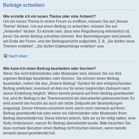
Beiträge schreiben
Wie erstelle ich ein neues Thema oder eine Antwort?
Um ein neues Thema in einem Forum zu eröffnen, müssen Sie auf „Neues
Thema“ klicken. Um auf einen Beitrag zu antworten, müssen Sie auf
„Antworten“ klicken. Es könnte sein, dass eine Registrierung erforderlich ist,
bevor Sie einen Beitrag schreiben können. Ihre Berechtigungen sind jeweils
am Ende der Foren- und der Beitragsansicht aufgelistet. Z. B. „Sie dürfen neue
Themen erstellen“, „Sie dürfen Dateianhänge erstellen“ usw.
Nach oben
Wie kann ich einen Beitrag bearbeiten oder löschen?
Wenn Sie nicht Administrator oder Moderator sind, können Sie nur Ihre
eigenen Beiträge bearbeiten oder löschen. Sie können einen Beitrag
bearbeiten, indem Sie das „Ändere Beitrag“-Symbol für den entsprechenden
Beitrag anklicken; eventuell ist dies nur für einen begrenzten Zeitraum nach
seiner Erstellung möglich. Wenn bereits jemand auf Ihren Beitrag geantwortet
hat, wird Ihr Beitrag in der Themenansicht als überarbeitet gekennzeichnet. Es
wird sowohl die Anzahl als auch der letzte Zeitpunkt der Bearbeitungen
angezeigt. Dieser Hinweis erscheint nicht, wenn noch niemand auf Ihren
Beitrag geantwortet hat oder wenn ein Administrator oder Moderator Ihren
Beitrag überarbeitet hat. Diese können jedoch, falls sie es für nötig halten, eine
Notiz hinterlassen, warum Ihr Beitrag überarbeitet wurde. Bitte beachten Sie,
dass normale Benutzer einen Beitrag nicht löschen können, wenn bereits
jemand darauf geantwortet hat.