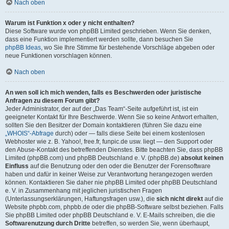
Nach oben
Warum ist Funktion x oder y nicht enthalten?
Diese Software wurde von phpBB Limited geschrieben. Wenn Sie denken,
dass eine Funktion implementiert werden sollte, dann besuchen Sie
phpBB Ideas
, wo Sie Ihre Stimme für bestehende Vorschläge abgeben oder
neue Funktionen vorschlagen können.
Nach oben
An wen soll ich mich wenden, falls es Beschwerden oder juristische
Anfragen zu diesem Forum gibt?
Jeder Administrator, der auf der „Das Team“-Seite aufgeführt ist, ist ein
geeigneter Kontakt für Ihre Beschwerde. Wenn Sie so keine Antwort erhalten,
sollten Sie den Besitzer der Domain kontaktieren (führen Sie dazu eine
„WHOIS“-Abfrage
durch) oder — falls diese Seite bei einem kostenlosen
Webhoster wie z. B. Yahoo!, free.fr, funpic.de usw. liegt — den Support oder
den Abuse-Kontakt des betreffenden Dienstes. Bitte beachten Sie, dass phpBB
Limited (phpBB.com) und phpBB Deutschland e. V. (phpBB.de)
absolut keinen
Einfluss
auf die Benutzung oder den oder die Benutzer der Forensoftware
haben und dafür in keiner Weise zur Verantwortung herangezogen werden
können. Kontaktieren Sie daher nie phpBB Limited oder phpBB Deutschland
e. V. in Zusammenhang mit jeglichen juristischen Fragen
(Unterlassungserklärungen, Haftungsfragen usw.), die
sich nicht direkt
auf die
Website phpbb.com, phpbb.de oder die phpBB-Software selbst beziehen. Falls
Sie phpBB Limited oder phpBB Deutschland e. V. E-Mails schreiben, die die
Softwarenutzung durch Dritte
betreffen, so werden Sie, wenn überhaupt,