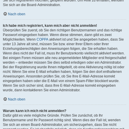
Sie sich registrieren möchten, gesperrt wurden. Um Hilfe zu erhalten, wenden
Sie sich an die Board-Administration.
Nach oben
Ich habe mich registriert, kann mich aber nicht anmelden!
Überprüfen Sie zuerst, ob Sie den richtigen Benutzernamen und das richtige
Passwort eingegeben haben. Wenn diese stimmen, dann gibt es zwei
Möglichkeiten. Wenn
COPPA
aktiviert ist und Sie angegeben haben, dass Sie
unter 13 Jahre alt sind, müssen Sie bzw. einer Ihrer Eltern oder Ihrer
Erziehungsberechtigten den Anweisungen folgen, die Sie erhalten haben.
Wenn dies nicht der Fall ist, muss Ihr Benutzerkonto vielleicht aktiviert werden.
Bei einigen Foren müssen alle neu angemeldeten Mitglieder erst freigeschaltet
werden – entweder müssen Sie dies selbst erledigen oder ein Administrator.
Bei der Registrierung wurde Ihnen mitgeteilt, ob eine Aktivierung nötig ist oder
nicht. Wenn Sie eine E-Mail erhalten haben, folgen Sie den dort enthaltenen
Anweisungen. Ansonsten prüfen Sie, ob Sie Ihre E-Mail-Adresse korrekt
eingegeben haben oder die E-Mail von einem Spam-Filter blockiert wurde.
Wenn Sie sich sicher sind, dass Ihre E-Mail-Adresse korrekt eingegeben
wurde, dann kontaktieren Sie einen Administrator.
Nach oben
Warum kann ich mich nicht anmelden?
Dafür gibt es viele mögliche Gründe. Prüfen Sie zunächst, ob Ihr
Benutzername und Ihr Passwort richtig sind. Wenn dies der Fall ist, wenden
Sie sich an einen Board-Administrator, um sicherzugehen, dass Sie nicht