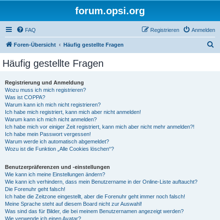
forum.opsi.org
FAQ
Registrieren
Anmelden
S
Foren-Übersicht
Häufig gestellte Fragen
u
Häufig gestellte Fragen
c
h
Registrierung und Anmeldung
Wozu muss ich mich registrieren?
e
Was ist COPPA?
Warum kann ich mich nicht registrieren?
Ich habe mich registriert, kann mich aber nicht anmelden!
Warum kann ich mich nicht anmelden?
Ich habe mich vor einiger Zeit registriert, kann mich aber nicht mehr anmelden?!
Ich habe mein Passwort vergessen!
Warum werde ich automatisch abgemeldet?
Wozu ist die Funktion „Alle Cookies löschen“?
Benutzerpräferenzen und -einstellungen
Wie kann ich meine Einstellungen ändern?
Wie kann ich verhindern, dass mein Benutzername in der Online-Liste auftaucht?
Die Forenuhr geht falsch!
Ich habe die Zeitzone eingestellt, aber die Forenuhr geht immer noch falsch!
Meine Sprache steht auf diesem Board nicht zur Auswahl!
Was sind das für Bilder, die bei meinem Benutzernamen angezeigt werden?
Wie verwende ich einen Avatar?