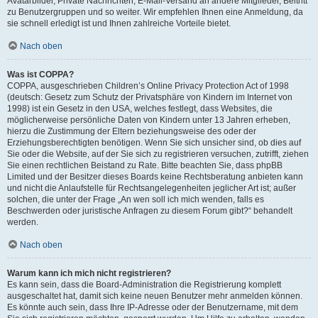
Avatarbilder, Private Nachrichten, E-Mail-Versand an andere Mitglieder, Beitritt
zu Benutzergruppen und so weiter. Wir empfehlen Ihnen eine Anmeldung, da
sie schnell erledigt ist und Ihnen zahlreiche Vorteile bietet.
Nach oben
Was ist COPPA?
COPPA, ausgeschrieben Children’s Online Privacy Protection Act of 1998
(deutsch: Gesetz zum Schutz der Privatsphäre von Kindern im Internet von
1998) ist ein Gesetz in den USA, welches festlegt, dass Websites, die
möglicherweise persönliche Daten von Kindern unter 13 Jahren erheben,
hierzu die Zustimmung der Eltern beziehungsweise des oder der
Erziehungsberechtigten benötigen. Wenn Sie sich unsicher sind, ob dies auf
Sie oder die Website, auf der Sie sich zu registrieren versuchen, zutrifft, ziehen
Sie einen rechtlichen Beistand zu Rate. Bitte beachten Sie, dass phpBB
Limited und der Besitzer dieses Boards keine Rechtsberatung anbieten kann
und nicht die Anlaufstelle für Rechtsangelegenheiten jeglicher Art ist; außer
solchen, die unter der Frage „An wen soll ich mich wenden, falls es
Beschwerden oder juristische Anfragen zu diesem Forum gibt?“ behandelt
werden.
Nach oben
Warum kann ich mich nicht registrieren?
Es kann sein, dass die Board-Administration die Registrierung komplett
ausgeschaltet hat, damit sich keine neuen Benutzer mehr anmelden können.
Es könnte auch sein, dass Ihre IP-Adresse oder der Benutzername, mit dem