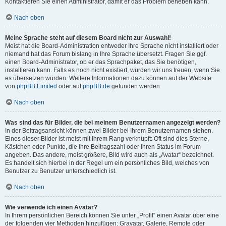
Kontaktieren Sie einen Administrator, damit er das Problem beheben kann.
Nach oben
Meine Sprache steht auf diesem Board nicht zur Auswahl!
Meist hat die Board-Administration entweder Ihre Sprache nicht installiert oder
niemand hat das Forum bislang in Ihre Sprache übersetzt. Fragen Sie ggf.
einen Board-Administrator, ob er das Sprachpaket, das Sie benötigen,
installieren kann. Falls es noch nicht existiert, würden wir uns freuen, wenn Sie
es übersetzen würden. Weitere Informationen dazu können auf der Website
von
phpBB Limited
oder auf
phpBB.de
gefunden werden.
Nach oben
Was sind das für Bilder, die bei meinem Benutzernamen angezeigt werden?
In der Beitragsansicht können zwei Bilder bei Ihrem Benutzernamen stehen.
Eines dieser Bilder ist meist mit Ihrem Rang verknüpft: Oft sind dies Sterne,
Kästchen oder Punkte, die Ihre Beitragszahl oder Ihren Status im Forum
angeben. Das andere, meist größere, Bild wird auch als „Avatar“ bezeichnet.
Es handelt sich hierbei in der Regel um ein persönliches Bild, welches von
Benutzer zu Benutzer unterschiedlich ist.
Nach oben
Wie verwende ich einen Avatar?
In Ihrem persönlichen Bereich können Sie unter „Profil“ einen Avatar über eine
der folgenden vier Methoden hinzufügen: Gravatar, Galerie, Remote oder