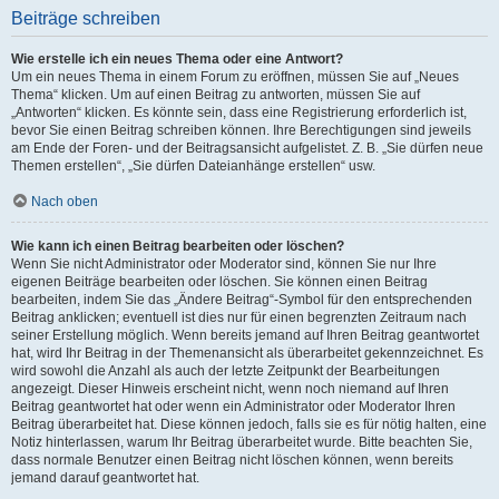
Beiträge schreiben
Wie erstelle ich ein neues Thema oder eine Antwort?
Um ein neues Thema in einem Forum zu eröffnen, müssen Sie auf „Neues
Thema“ klicken. Um auf einen Beitrag zu antworten, müssen Sie auf
„Antworten“ klicken. Es könnte sein, dass eine Registrierung erforderlich ist,
bevor Sie einen Beitrag schreiben können. Ihre Berechtigungen sind jeweils
am Ende der Foren- und der Beitragsansicht aufgelistet. Z. B. „Sie dürfen neue
Themen erstellen“, „Sie dürfen Dateianhänge erstellen“ usw.
Nach oben
Wie kann ich einen Beitrag bearbeiten oder löschen?
Wenn Sie nicht Administrator oder Moderator sind, können Sie nur Ihre
eigenen Beiträge bearbeiten oder löschen. Sie können einen Beitrag
bearbeiten, indem Sie das „Ändere Beitrag“-Symbol für den entsprechenden
Beitrag anklicken; eventuell ist dies nur für einen begrenzten Zeitraum nach
seiner Erstellung möglich. Wenn bereits jemand auf Ihren Beitrag geantwortet
hat, wird Ihr Beitrag in der Themenansicht als überarbeitet gekennzeichnet. Es
wird sowohl die Anzahl als auch der letzte Zeitpunkt der Bearbeitungen
angezeigt. Dieser Hinweis erscheint nicht, wenn noch niemand auf Ihren
Beitrag geantwortet hat oder wenn ein Administrator oder Moderator Ihren
Beitrag überarbeitet hat. Diese können jedoch, falls sie es für nötig halten, eine
Notiz hinterlassen, warum Ihr Beitrag überarbeitet wurde. Bitte beachten Sie,
dass normale Benutzer einen Beitrag nicht löschen können, wenn bereits
jemand darauf geantwortet hat.