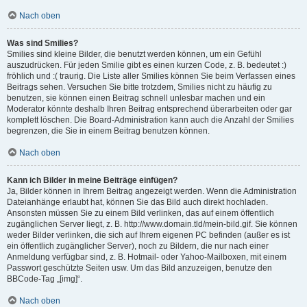
Nach oben
Was sind Smilies?
Smilies sind kleine Bilder, die benutzt werden können, um ein Gefühl
auszudrücken. Für jeden Smilie gibt es einen kurzen Code, z. B. bedeutet :)
fröhlich und :( traurig. Die Liste aller Smilies können Sie beim Verfassen eines
Beitrags sehen. Versuchen Sie bitte trotzdem, Smilies nicht zu häufig zu
benutzen, sie können einen Beitrag schnell unlesbar machen und ein
Moderator könnte deshalb Ihren Beitrag entsprechend überarbeiten oder gar
komplett löschen. Die Board-Administration kann auch die Anzahl der Smilies
begrenzen, die Sie in einem Beitrag benutzen können.
Nach oben
Kann ich Bilder in meine Beiträge einfügen?
Ja, Bilder können in Ihrem Beitrag angezeigt werden. Wenn die Administration
Dateianhänge erlaubt hat, können Sie das Bild auch direkt hochladen.
Ansonsten müssen Sie zu einem Bild verlinken, das auf einem öffentlich
zugänglichen Server liegt, z. B. http://www.domain.tld/mein-bild.gif. Sie können
weder Bilder verlinken, die sich auf Ihrem eigenen PC befinden (außer es ist
ein öffentlich zugänglicher Server), noch zu Bildern, die nur nach einer
Anmeldung verfügbar sind, z. B. Hotmail- oder Yahoo-Mailboxen, mit einem
Passwort geschützte Seiten usw. Um das Bild anzuzeigen, benutze den
BBCode-Tag „[img]“.
Nach oben