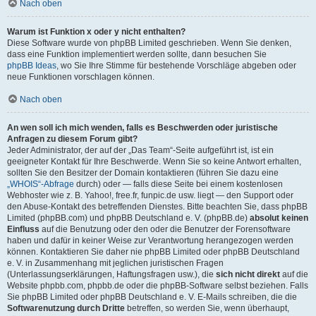
Nach oben
Warum ist Funktion x oder y nicht enthalten?
Diese Software wurde von phpBB Limited geschrieben. Wenn Sie denken,
dass eine Funktion implementiert werden sollte, dann besuchen Sie
phpBB Ideas
, wo Sie Ihre Stimme für bestehende Vorschläge abgeben oder
neue Funktionen vorschlagen können.
Nach oben
An wen soll ich mich wenden, falls es Beschwerden oder juristische
Anfragen zu diesem Forum gibt?
Jeder Administrator, der auf der „Das Team“-Seite aufgeführt ist, ist ein
geeigneter Kontakt für Ihre Beschwerde. Wenn Sie so keine Antwort erhalten,
sollten Sie den Besitzer der Domain kontaktieren (führen Sie dazu eine
„WHOIS“-Abfrage
durch) oder — falls diese Seite bei einem kostenlosen
Webhoster wie z. B. Yahoo!, free.fr, funpic.de usw. liegt — den Support oder
den Abuse-Kontakt des betreffenden Dienstes. Bitte beachten Sie, dass phpBB
Limited (phpBB.com) und phpBB Deutschland e. V. (phpBB.de)
absolut keinen
Einfluss
auf die Benutzung oder den oder die Benutzer der Forensoftware
haben und dafür in keiner Weise zur Verantwortung herangezogen werden
können. Kontaktieren Sie daher nie phpBB Limited oder phpBB Deutschland
e. V. in Zusammenhang mit jeglichen juristischen Fragen
(Unterlassungserklärungen, Haftungsfragen usw.), die
sich nicht direkt
auf die
Website phpbb.com, phpbb.de oder die phpBB-Software selbst beziehen. Falls
Sie phpBB Limited oder phpBB Deutschland e. V. E-Mails schreiben, die die
Softwarenutzung durch Dritte
betreffen, so werden Sie, wenn überhaupt,