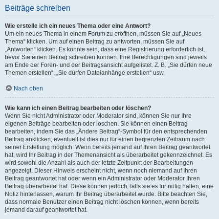
Beiträge schreiben
Wie erstelle ich ein neues Thema oder eine Antwort?
Um ein neues Thema in einem Forum zu eröffnen, müssen Sie auf „Neues
Thema“ klicken. Um auf einen Beitrag zu antworten, müssen Sie auf
„Antworten“ klicken. Es könnte sein, dass eine Registrierung erforderlich ist,
bevor Sie einen Beitrag schreiben können. Ihre Berechtigungen sind jeweils
am Ende der Foren- und der Beitragsansicht aufgelistet. Z. B. „Sie dürfen neue
Themen erstellen“, „Sie dürfen Dateianhänge erstellen“ usw.
Nach oben
Wie kann ich einen Beitrag bearbeiten oder löschen?
Wenn Sie nicht Administrator oder Moderator sind, können Sie nur Ihre
eigenen Beiträge bearbeiten oder löschen. Sie können einen Beitrag
bearbeiten, indem Sie das „Ändere Beitrag“-Symbol für den entsprechenden
Beitrag anklicken; eventuell ist dies nur für einen begrenzten Zeitraum nach
seiner Erstellung möglich. Wenn bereits jemand auf Ihren Beitrag geantwortet
hat, wird Ihr Beitrag in der Themenansicht als überarbeitet gekennzeichnet. Es
wird sowohl die Anzahl als auch der letzte Zeitpunkt der Bearbeitungen
angezeigt. Dieser Hinweis erscheint nicht, wenn noch niemand auf Ihren
Beitrag geantwortet hat oder wenn ein Administrator oder Moderator Ihren
Beitrag überarbeitet hat. Diese können jedoch, falls sie es für nötig halten, eine
Notiz hinterlassen, warum Ihr Beitrag überarbeitet wurde. Bitte beachten Sie,
dass normale Benutzer einen Beitrag nicht löschen können, wenn bereits
jemand darauf geantwortet hat.