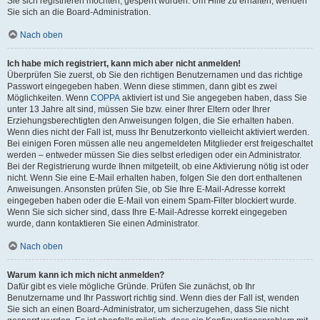
Sie sich registrieren möchten, gesperrt wurden. Um Hilfe zu erhalten, wenden
Sie sich an die Board-Administration.
Nach oben
Ich habe mich registriert, kann mich aber nicht anmelden!
Überprüfen Sie zuerst, ob Sie den richtigen Benutzernamen und das richtige
Passwort eingegeben haben. Wenn diese stimmen, dann gibt es zwei
Möglichkeiten. Wenn
COPPA
aktiviert ist und Sie angegeben haben, dass Sie
unter 13 Jahre alt sind, müssen Sie bzw. einer Ihrer Eltern oder Ihrer
Erziehungsberechtigten den Anweisungen folgen, die Sie erhalten haben.
Wenn dies nicht der Fall ist, muss Ihr Benutzerkonto vielleicht aktiviert werden.
Bei einigen Foren müssen alle neu angemeldeten Mitglieder erst freigeschaltet
werden – entweder müssen Sie dies selbst erledigen oder ein Administrator.
Bei der Registrierung wurde Ihnen mitgeteilt, ob eine Aktivierung nötig ist oder
nicht. Wenn Sie eine E-Mail erhalten haben, folgen Sie den dort enthaltenen
Anweisungen. Ansonsten prüfen Sie, ob Sie Ihre E-Mail-Adresse korrekt
eingegeben haben oder die E-Mail von einem Spam-Filter blockiert wurde.
Wenn Sie sich sicher sind, dass Ihre E-Mail-Adresse korrekt eingegeben
wurde, dann kontaktieren Sie einen Administrator.
Nach oben
Warum kann ich mich nicht anmelden?
Dafür gibt es viele mögliche Gründe. Prüfen Sie zunächst, ob Ihr
Benutzername und Ihr Passwort richtig sind. Wenn dies der Fall ist, wenden
Sie sich an einen Board-Administrator, um sicherzugehen, dass Sie nicht