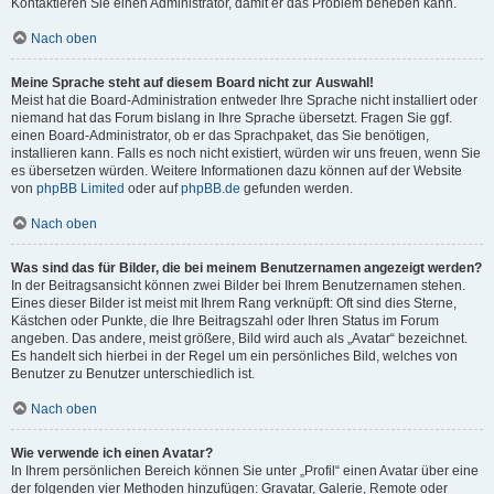
Kontaktieren Sie einen Administrator, damit er das Problem beheben kann.
Nach oben
Meine Sprache steht auf diesem Board nicht zur Auswahl!
Meist hat die Board-Administration entweder Ihre Sprache nicht installiert oder
niemand hat das Forum bislang in Ihre Sprache übersetzt. Fragen Sie ggf.
einen Board-Administrator, ob er das Sprachpaket, das Sie benötigen,
installieren kann. Falls es noch nicht existiert, würden wir uns freuen, wenn Sie
es übersetzen würden. Weitere Informationen dazu können auf der Website
von
phpBB Limited
oder auf
phpBB.de
gefunden werden.
Nach oben
Was sind das für Bilder, die bei meinem Benutzernamen angezeigt werden?
In der Beitragsansicht können zwei Bilder bei Ihrem Benutzernamen stehen.
Eines dieser Bilder ist meist mit Ihrem Rang verknüpft: Oft sind dies Sterne,
Kästchen oder Punkte, die Ihre Beitragszahl oder Ihren Status im Forum
angeben. Das andere, meist größere, Bild wird auch als „Avatar“ bezeichnet.
Es handelt sich hierbei in der Regel um ein persönliches Bild, welches von
Benutzer zu Benutzer unterschiedlich ist.
Nach oben
Wie verwende ich einen Avatar?
In Ihrem persönlichen Bereich können Sie unter „Profil“ einen Avatar über eine
der folgenden vier Methoden hinzufügen: Gravatar, Galerie, Remote oder