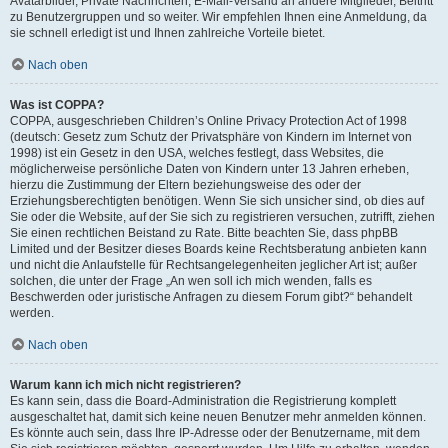
Avatarbilder, Private Nachrichten, E-Mail-Versand an andere Mitglieder, Beitritt
zu Benutzergruppen und so weiter. Wir empfehlen Ihnen eine Anmeldung, da
sie schnell erledigt ist und Ihnen zahlreiche Vorteile bietet.
Nach oben
Was ist COPPA?
COPPA, ausgeschrieben Children’s Online Privacy Protection Act of 1998
(deutsch: Gesetz zum Schutz der Privatsphäre von Kindern im Internet von
1998) ist ein Gesetz in den USA, welches festlegt, dass Websites, die
möglicherweise persönliche Daten von Kindern unter 13 Jahren erheben,
hierzu die Zustimmung der Eltern beziehungsweise des oder der
Erziehungsberechtigten benötigen. Wenn Sie sich unsicher sind, ob dies auf
Sie oder die Website, auf der Sie sich zu registrieren versuchen, zutrifft, ziehen
Sie einen rechtlichen Beistand zu Rate. Bitte beachten Sie, dass phpBB
Limited und der Besitzer dieses Boards keine Rechtsberatung anbieten kann
und nicht die Anlaufstelle für Rechtsangelegenheiten jeglicher Art ist; außer
solchen, die unter der Frage „An wen soll ich mich wenden, falls es
Beschwerden oder juristische Anfragen zu diesem Forum gibt?“ behandelt
werden.
Nach oben
Warum kann ich mich nicht registrieren?
Es kann sein, dass die Board-Administration die Registrierung komplett
ausgeschaltet hat, damit sich keine neuen Benutzer mehr anmelden können.
Es könnte auch sein, dass Ihre IP-Adresse oder der Benutzername, mit dem