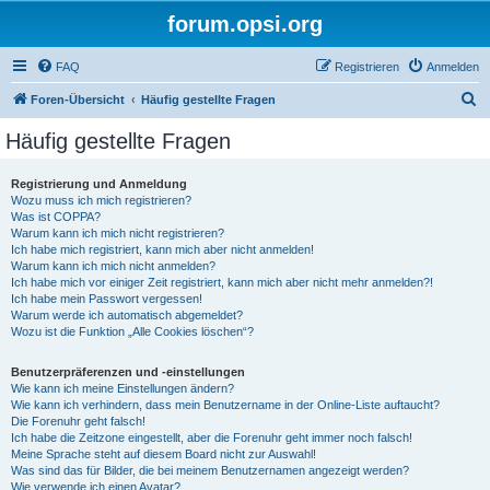
forum.opsi.org
FAQ
Registrieren
Anmelden
S
Foren-Übersicht
Häufig gestellte Fragen
u
Häufig gestellte Fragen
c
h
Registrierung und Anmeldung
Wozu muss ich mich registrieren?
e
Was ist COPPA?
Warum kann ich mich nicht registrieren?
Ich habe mich registriert, kann mich aber nicht anmelden!
Warum kann ich mich nicht anmelden?
Ich habe mich vor einiger Zeit registriert, kann mich aber nicht mehr anmelden?!
Ich habe mein Passwort vergessen!
Warum werde ich automatisch abgemeldet?
Wozu ist die Funktion „Alle Cookies löschen“?
Benutzerpräferenzen und -einstellungen
Wie kann ich meine Einstellungen ändern?
Wie kann ich verhindern, dass mein Benutzername in der Online-Liste auftaucht?
Die Forenuhr geht falsch!
Ich habe die Zeitzone eingestellt, aber die Forenuhr geht immer noch falsch!
Meine Sprache steht auf diesem Board nicht zur Auswahl!
Was sind das für Bilder, die bei meinem Benutzernamen angezeigt werden?
Wie verwende ich einen Avatar?