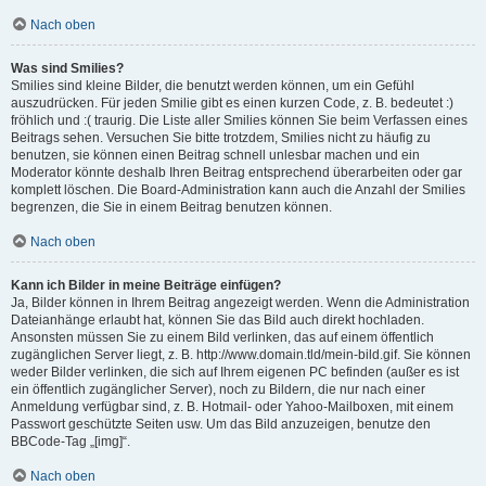
Nach oben
Was sind Smilies?
Smilies sind kleine Bilder, die benutzt werden können, um ein Gefühl
auszudrücken. Für jeden Smilie gibt es einen kurzen Code, z. B. bedeutet :)
fröhlich und :( traurig. Die Liste aller Smilies können Sie beim Verfassen eines
Beitrags sehen. Versuchen Sie bitte trotzdem, Smilies nicht zu häufig zu
benutzen, sie können einen Beitrag schnell unlesbar machen und ein
Moderator könnte deshalb Ihren Beitrag entsprechend überarbeiten oder gar
komplett löschen. Die Board-Administration kann auch die Anzahl der Smilies
begrenzen, die Sie in einem Beitrag benutzen können.
Nach oben
Kann ich Bilder in meine Beiträge einfügen?
Ja, Bilder können in Ihrem Beitrag angezeigt werden. Wenn die Administration
Dateianhänge erlaubt hat, können Sie das Bild auch direkt hochladen.
Ansonsten müssen Sie zu einem Bild verlinken, das auf einem öffentlich
zugänglichen Server liegt, z. B. http://www.domain.tld/mein-bild.gif. Sie können
weder Bilder verlinken, die sich auf Ihrem eigenen PC befinden (außer es ist
ein öffentlich zugänglicher Server), noch zu Bildern, die nur nach einer
Anmeldung verfügbar sind, z. B. Hotmail- oder Yahoo-Mailboxen, mit einem
Passwort geschützte Seiten usw. Um das Bild anzuzeigen, benutze den
BBCode-Tag „[img]“.
Nach oben