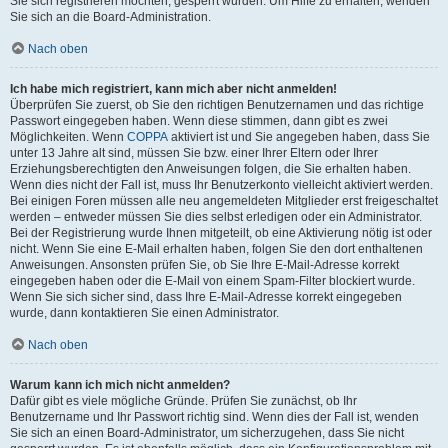
Sie sich registrieren möchten, gesperrt wurden. Um Hilfe zu erhalten, wenden
Sie sich an die Board-Administration.
Nach oben
Ich habe mich registriert, kann mich aber nicht anmelden!
Überprüfen Sie zuerst, ob Sie den richtigen Benutzernamen und das richtige
Passwort eingegeben haben. Wenn diese stimmen, dann gibt es zwei
Möglichkeiten. Wenn
COPPA
aktiviert ist und Sie angegeben haben, dass Sie
unter 13 Jahre alt sind, müssen Sie bzw. einer Ihrer Eltern oder Ihrer
Erziehungsberechtigten den Anweisungen folgen, die Sie erhalten haben.
Wenn dies nicht der Fall ist, muss Ihr Benutzerkonto vielleicht aktiviert werden.
Bei einigen Foren müssen alle neu angemeldeten Mitglieder erst freigeschaltet
werden – entweder müssen Sie dies selbst erledigen oder ein Administrator.
Bei der Registrierung wurde Ihnen mitgeteilt, ob eine Aktivierung nötig ist oder
nicht. Wenn Sie eine E-Mail erhalten haben, folgen Sie den dort enthaltenen
Anweisungen. Ansonsten prüfen Sie, ob Sie Ihre E-Mail-Adresse korrekt
eingegeben haben oder die E-Mail von einem Spam-Filter blockiert wurde.
Wenn Sie sich sicher sind, dass Ihre E-Mail-Adresse korrekt eingegeben
wurde, dann kontaktieren Sie einen Administrator.
Nach oben
Warum kann ich mich nicht anmelden?
Dafür gibt es viele mögliche Gründe. Prüfen Sie zunächst, ob Ihr
Benutzername und Ihr Passwort richtig sind. Wenn dies der Fall ist, wenden
Sie sich an einen Board-Administrator, um sicherzugehen, dass Sie nicht