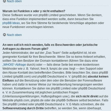
Nach oben
Warum ist Funktion x oder y nicht enthalten?
Diese Software wurde von phpBB Limited geschrieben. Wenn Sie denken,
dass eine Funktion implementiert werden sollte, dann besuchen Sie
phpBB Ideas
, wo Sie Ihre Stimme für bestehende Vorschläge abgeben oder
neue Funktionen vorschlagen können.
Nach oben
An wen soll ich mich wenden, falls es Beschwerden oder juristische
Anfragen zu diesem Forum gibt?
Jeder Administrator, der auf der „Das Team“-Seite aufgeführt ist, ist ein
geeigneter Kontakt für Ihre Beschwerde. Wenn Sie so keine Antwort erhalten,
sollten Sie den Besitzer der Domain kontaktieren (führen Sie dazu eine
„WHOIS“-Abfrage
durch) oder — falls diese Seite bei einem kostenlosen
Webhoster wie z. B. Yahoo!, free.fr, funpic.de usw. liegt — den Support oder
den Abuse-Kontakt des betreffenden Dienstes. Bitte beachten Sie, dass phpBB
Limited (phpBB.com) und phpBB Deutschland e. V. (phpBB.de)
absolut keinen
Einfluss
auf die Benutzung oder den oder die Benutzer der Forensoftware
haben und dafür in keiner Weise zur Verantwortung herangezogen werden
können. Kontaktieren Sie daher nie phpBB Limited oder phpBB Deutschland
e. V. in Zusammenhang mit jeglichen juristischen Fragen
(Unterlassungserklärungen, Haftungsfragen usw.), die
sich nicht direkt
auf die
Website phpbb.com, phpbb.de oder die phpBB-Software selbst beziehen. Falls
Sie phpBB Limited oder phpBB Deutschland e. V. E-Mails schreiben, die die
Softwarenutzung durch Dritte
betreffen, so werden Sie, wenn überhaupt,