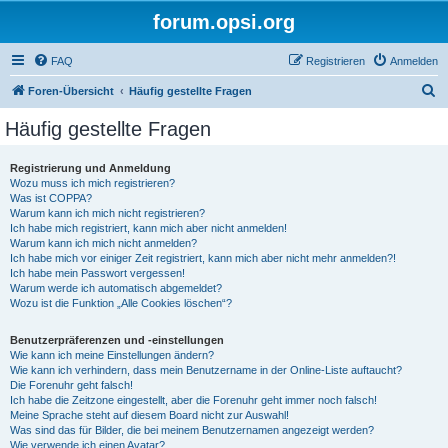
forum.opsi.org
FAQ
Registrieren
Anmelden
S
Foren-Übersicht
Häufig gestellte Fragen
u
Häufig gestellte Fragen
c
h
Registrierung und Anmeldung
Wozu muss ich mich registrieren?
e
Was ist COPPA?
Warum kann ich mich nicht registrieren?
Ich habe mich registriert, kann mich aber nicht anmelden!
Warum kann ich mich nicht anmelden?
Ich habe mich vor einiger Zeit registriert, kann mich aber nicht mehr anmelden?!
Ich habe mein Passwort vergessen!
Warum werde ich automatisch abgemeldet?
Wozu ist die Funktion „Alle Cookies löschen“?
Benutzerpräferenzen und -einstellungen
Wie kann ich meine Einstellungen ändern?
Wie kann ich verhindern, dass mein Benutzername in der Online-Liste auftaucht?
Die Forenuhr geht falsch!
Ich habe die Zeitzone eingestellt, aber die Forenuhr geht immer noch falsch!
Meine Sprache steht auf diesem Board nicht zur Auswahl!
Was sind das für Bilder, die bei meinem Benutzernamen angezeigt werden?
Wie verwende ich einen Avatar?