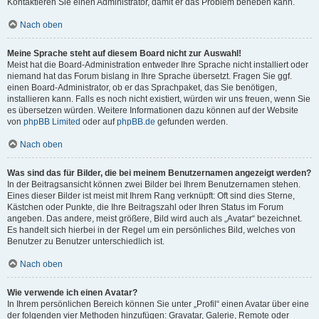
Kontaktieren Sie einen Administrator, damit er das Problem beheben kann.
Nach oben
Meine Sprache steht auf diesem Board nicht zur Auswahl!
Meist hat die Board-Administration entweder Ihre Sprache nicht installiert oder
niemand hat das Forum bislang in Ihre Sprache übersetzt. Fragen Sie ggf.
einen Board-Administrator, ob er das Sprachpaket, das Sie benötigen,
installieren kann. Falls es noch nicht existiert, würden wir uns freuen, wenn Sie
es übersetzen würden. Weitere Informationen dazu können auf der Website
von
phpBB Limited
oder auf
phpBB.de
gefunden werden.
Nach oben
Was sind das für Bilder, die bei meinem Benutzernamen angezeigt werden?
In der Beitragsansicht können zwei Bilder bei Ihrem Benutzernamen stehen.
Eines dieser Bilder ist meist mit Ihrem Rang verknüpft: Oft sind dies Sterne,
Kästchen oder Punkte, die Ihre Beitragszahl oder Ihren Status im Forum
angeben. Das andere, meist größere, Bild wird auch als „Avatar“ bezeichnet.
Es handelt sich hierbei in der Regel um ein persönliches Bild, welches von
Benutzer zu Benutzer unterschiedlich ist.
Nach oben
Wie verwende ich einen Avatar?
In Ihrem persönlichen Bereich können Sie unter „Profil“ einen Avatar über eine
der folgenden vier Methoden hinzufügen: Gravatar, Galerie, Remote oder