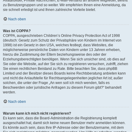
Avatarbilder, Private Nachrichten, E-Mail-Versand an andere Mitglieder, Beitritt
zu Benutzergruppen und so weiter. Wir empfehlen Ihnen eine Anmeldung, da
sie schnell erledigt ist und Ihnen zahlreiche Vorteile bietet.
Nach oben
Was ist COPPA?
COPPA, ausgeschrieben Children’s Online Privacy Protection Act of 1998
(deutsch: Gesetz zum Schutz der Privatsphäre von Kindern im Internet von
1998) ist ein Gesetz in den USA, welches festlegt, dass Websites, die
möglicherweise persönliche Daten von Kindern unter 13 Jahren erheben,
hierzu die Zustimmung der Eltern beziehungsweise des oder der
Erziehungsberechtigten benötigen. Wenn Sie sich unsicher sind, ob dies auf
Sie oder die Website, auf der Sie sich zu registrieren versuchen, zutrifft, ziehen
Sie einen rechtlichen Beistand zu Rate. Bitte beachten Sie, dass phpBB
Limited und der Besitzer dieses Boards keine Rechtsberatung anbieten kann
und nicht die Anlaufstelle für Rechtsangelegenheiten jeglicher Art ist; außer
solchen, die unter der Frage „An wen soll ich mich wenden, falls es
Beschwerden oder juristische Anfragen zu diesem Forum gibt?“ behandelt
werden.
Nach oben
Warum kann ich mich nicht registrieren?
Es kann sein, dass die Board-Administration die Registrierung komplett
ausgeschaltet hat, damit sich keine neuen Benutzer mehr anmelden können.
Es könnte auch sein, dass Ihre IP-Adresse oder der Benutzername, mit dem