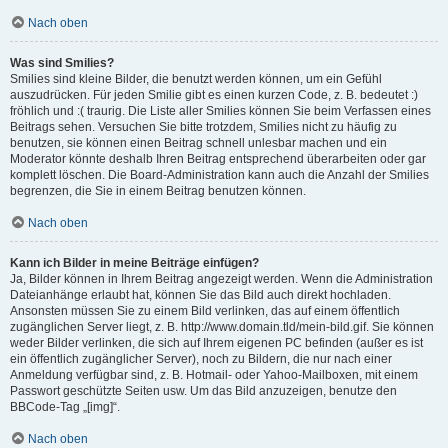
Nach oben
Was sind Smilies?
Smilies sind kleine Bilder, die benutzt werden können, um ein Gefühl
auszudrücken. Für jeden Smilie gibt es einen kurzen Code, z. B. bedeutet :)
fröhlich und :( traurig. Die Liste aller Smilies können Sie beim Verfassen eines
Beitrags sehen. Versuchen Sie bitte trotzdem, Smilies nicht zu häufig zu
benutzen, sie können einen Beitrag schnell unlesbar machen und ein
Moderator könnte deshalb Ihren Beitrag entsprechend überarbeiten oder gar
komplett löschen. Die Board-Administration kann auch die Anzahl der Smilies
begrenzen, die Sie in einem Beitrag benutzen können.
Nach oben
Kann ich Bilder in meine Beiträge einfügen?
Ja, Bilder können in Ihrem Beitrag angezeigt werden. Wenn die Administration
Dateianhänge erlaubt hat, können Sie das Bild auch direkt hochladen.
Ansonsten müssen Sie zu einem Bild verlinken, das auf einem öffentlich
zugänglichen Server liegt, z. B. http://www.domain.tld/mein-bild.gif. Sie können
weder Bilder verlinken, die sich auf Ihrem eigenen PC befinden (außer es ist
ein öffentlich zugänglicher Server), noch zu Bildern, die nur nach einer
Anmeldung verfügbar sind, z. B. Hotmail- oder Yahoo-Mailboxen, mit einem
Passwort geschützte Seiten usw. Um das Bild anzuzeigen, benutze den
BBCode-Tag „[img]“.
Nach oben