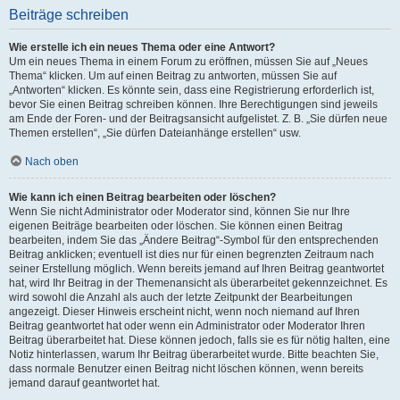
Beiträge schreiben
Wie erstelle ich ein neues Thema oder eine Antwort?
Um ein neues Thema in einem Forum zu eröffnen, müssen Sie auf „Neues
Thema“ klicken. Um auf einen Beitrag zu antworten, müssen Sie auf
„Antworten“ klicken. Es könnte sein, dass eine Registrierung erforderlich ist,
bevor Sie einen Beitrag schreiben können. Ihre Berechtigungen sind jeweils
am Ende der Foren- und der Beitragsansicht aufgelistet. Z. B. „Sie dürfen neue
Themen erstellen“, „Sie dürfen Dateianhänge erstellen“ usw.
Nach oben
Wie kann ich einen Beitrag bearbeiten oder löschen?
Wenn Sie nicht Administrator oder Moderator sind, können Sie nur Ihre
eigenen Beiträge bearbeiten oder löschen. Sie können einen Beitrag
bearbeiten, indem Sie das „Ändere Beitrag“-Symbol für den entsprechenden
Beitrag anklicken; eventuell ist dies nur für einen begrenzten Zeitraum nach
seiner Erstellung möglich. Wenn bereits jemand auf Ihren Beitrag geantwortet
hat, wird Ihr Beitrag in der Themenansicht als überarbeitet gekennzeichnet. Es
wird sowohl die Anzahl als auch der letzte Zeitpunkt der Bearbeitungen
angezeigt. Dieser Hinweis erscheint nicht, wenn noch niemand auf Ihren
Beitrag geantwortet hat oder wenn ein Administrator oder Moderator Ihren
Beitrag überarbeitet hat. Diese können jedoch, falls sie es für nötig halten, eine
Notiz hinterlassen, warum Ihr Beitrag überarbeitet wurde. Bitte beachten Sie,
dass normale Benutzer einen Beitrag nicht löschen können, wenn bereits
jemand darauf geantwortet hat.