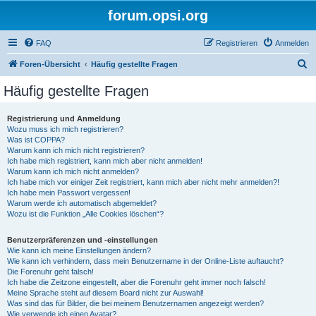
forum.opsi.org
FAQ
Registrieren
Anmelden
S
Foren-Übersicht
Häufig gestellte Fragen
u
Häufig gestellte Fragen
c
h
Registrierung und Anmeldung
Wozu muss ich mich registrieren?
e
Was ist COPPA?
Warum kann ich mich nicht registrieren?
Ich habe mich registriert, kann mich aber nicht anmelden!
Warum kann ich mich nicht anmelden?
Ich habe mich vor einiger Zeit registriert, kann mich aber nicht mehr anmelden?!
Ich habe mein Passwort vergessen!
Warum werde ich automatisch abgemeldet?
Wozu ist die Funktion „Alle Cookies löschen“?
Benutzerpräferenzen und -einstellungen
Wie kann ich meine Einstellungen ändern?
Wie kann ich verhindern, dass mein Benutzername in der Online-Liste auftaucht?
Die Forenuhr geht falsch!
Ich habe die Zeitzone eingestellt, aber die Forenuhr geht immer noch falsch!
Meine Sprache steht auf diesem Board nicht zur Auswahl!
Was sind das für Bilder, die bei meinem Benutzernamen angezeigt werden?
Wie verwende ich einen Avatar?