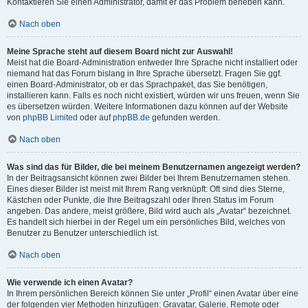
Kontaktieren Sie einen Administrator, damit er das Problem beheben kann.
Nach oben
Meine Sprache steht auf diesem Board nicht zur Auswahl!
Meist hat die Board-Administration entweder Ihre Sprache nicht installiert oder
niemand hat das Forum bislang in Ihre Sprache übersetzt. Fragen Sie ggf.
einen Board-Administrator, ob er das Sprachpaket, das Sie benötigen,
installieren kann. Falls es noch nicht existiert, würden wir uns freuen, wenn Sie
es übersetzen würden. Weitere Informationen dazu können auf der Website
von
phpBB Limited
oder auf
phpBB.de
gefunden werden.
Nach oben
Was sind das für Bilder, die bei meinem Benutzernamen angezeigt werden?
In der Beitragsansicht können zwei Bilder bei Ihrem Benutzernamen stehen.
Eines dieser Bilder ist meist mit Ihrem Rang verknüpft: Oft sind dies Sterne,
Kästchen oder Punkte, die Ihre Beitragszahl oder Ihren Status im Forum
angeben. Das andere, meist größere, Bild wird auch als „Avatar“ bezeichnet.
Es handelt sich hierbei in der Regel um ein persönliches Bild, welches von
Benutzer zu Benutzer unterschiedlich ist.
Nach oben
Wie verwende ich einen Avatar?
In Ihrem persönlichen Bereich können Sie unter „Profil“ einen Avatar über eine
der folgenden vier Methoden hinzufügen: Gravatar, Galerie, Remote oder