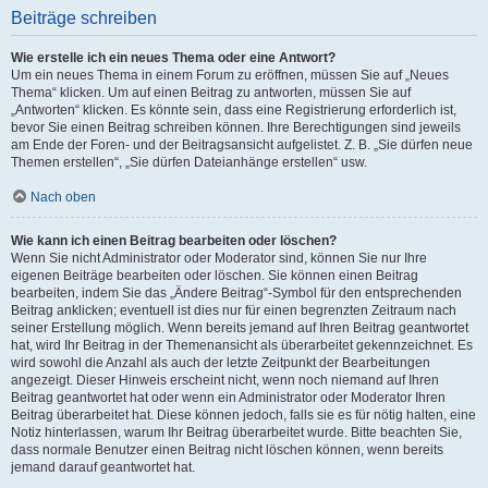
Beiträge schreiben
Wie erstelle ich ein neues Thema oder eine Antwort?
Um ein neues Thema in einem Forum zu eröffnen, müssen Sie auf „Neues
Thema“ klicken. Um auf einen Beitrag zu antworten, müssen Sie auf
„Antworten“ klicken. Es könnte sein, dass eine Registrierung erforderlich ist,
bevor Sie einen Beitrag schreiben können. Ihre Berechtigungen sind jeweils
am Ende der Foren- und der Beitragsansicht aufgelistet. Z. B. „Sie dürfen neue
Themen erstellen“, „Sie dürfen Dateianhänge erstellen“ usw.
Nach oben
Wie kann ich einen Beitrag bearbeiten oder löschen?
Wenn Sie nicht Administrator oder Moderator sind, können Sie nur Ihre
eigenen Beiträge bearbeiten oder löschen. Sie können einen Beitrag
bearbeiten, indem Sie das „Ändere Beitrag“-Symbol für den entsprechenden
Beitrag anklicken; eventuell ist dies nur für einen begrenzten Zeitraum nach
seiner Erstellung möglich. Wenn bereits jemand auf Ihren Beitrag geantwortet
hat, wird Ihr Beitrag in der Themenansicht als überarbeitet gekennzeichnet. Es
wird sowohl die Anzahl als auch der letzte Zeitpunkt der Bearbeitungen
angezeigt. Dieser Hinweis erscheint nicht, wenn noch niemand auf Ihren
Beitrag geantwortet hat oder wenn ein Administrator oder Moderator Ihren
Beitrag überarbeitet hat. Diese können jedoch, falls sie es für nötig halten, eine
Notiz hinterlassen, warum Ihr Beitrag überarbeitet wurde. Bitte beachten Sie,
dass normale Benutzer einen Beitrag nicht löschen können, wenn bereits
jemand darauf geantwortet hat.