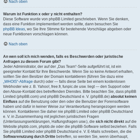
Nach oben
Warum ist Funktion x oder y nicht enthalten?
Diese Software wurde von phpBB Limited geschrieben. Wenn Sie denken,
dass eine Funktion implementiert werden sollte, dann besuchen Sie
phpBB Ideas
, wo Sie Ihre Stimme für bestehende Vorschläge abgeben oder
neue Funktionen vorschlagen können.
Nach oben
An wen soll ich mich wenden, falls es Beschwerden oder juristische
Anfragen zu diesem Forum gibt?
Jeder Administrator, der auf der „Das Team“-Seite aufgeführt ist, ist ein
geeigneter Kontakt für Ihre Beschwerde. Wenn Sie so keine Antwort erhalten,
sollten Sie den Besitzer der Domain kontaktieren (führen Sie dazu eine
„WHOIS“-Abfrage
durch) oder — falls diese Seite bei einem kostenlosen
Webhoster wie z. B. Yahoo!, free.fr, funpic.de usw. liegt — den Support oder
den Abuse-Kontakt des betreffenden Dienstes. Bitte beachten Sie, dass phpBB
Limited (phpBB.com) und phpBB Deutschland e. V. (phpBB.de)
absolut keinen
Einfluss
auf die Benutzung oder den oder die Benutzer der Forensoftware
haben und dafür in keiner Weise zur Verantwortung herangezogen werden
können. Kontaktieren Sie daher nie phpBB Limited oder phpBB Deutschland
e. V. in Zusammenhang mit jeglichen juristischen Fragen
(Unterlassungserklärungen, Haftungsfragen usw.), die
sich nicht direkt
auf die
Website phpbb.com, phpbb.de oder die phpBB-Software selbst beziehen. Falls
Sie phpBB Limited oder phpBB Deutschland e. V. E-Mails schreiben, die die
Softwarenutzung durch Dritte
betreffen, so werden Sie, wenn überhaupt,