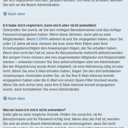
Sie sich registrieren möchten, gesperrt wurden. Um Hilfe zu erhalten, wenden
Sie sich an die Board-Administration.
Nach oben
Ich habe mich registriert, kann mich aber nicht anmelden!
Überprüfen Sie zuerst, ob Sie den richtigen Benutzernamen und das richtige
Passwort eingegeben haben. Wenn diese stimmen, dann gibt es zwei
Möglichkeiten. Wenn
COPPA
aktiviert ist und Sie angegeben haben, dass Sie
unter 13 Jahre alt sind, müssen Sie bzw. einer Ihrer Eltern oder Ihrer
Erziehungsberechtigten den Anweisungen folgen, die Sie erhalten haben.
Wenn dies nicht der Fall ist, muss Ihr Benutzerkonto vielleicht aktiviert werden.
Bei einigen Foren müssen alle neu angemeldeten Mitglieder erst freigeschaltet
werden – entweder müssen Sie dies selbst erledigen oder ein Administrator.
Bei der Registrierung wurde Ihnen mitgeteilt, ob eine Aktivierung nötig ist oder
nicht. Wenn Sie eine E-Mail erhalten haben, folgen Sie den dort enthaltenen
Anweisungen. Ansonsten prüfen Sie, ob Sie Ihre E-Mail-Adresse korrekt
eingegeben haben oder die E-Mail von einem Spam-Filter blockiert wurde.
Wenn Sie sich sicher sind, dass Ihre E-Mail-Adresse korrekt eingegeben
wurde, dann kontaktieren Sie einen Administrator.
Nach oben
Warum kann ich mich nicht anmelden?
Dafür gibt es viele mögliche Gründe. Prüfen Sie zunächst, ob Ihr
Benutzername und Ihr Passwort richtig sind. Wenn dies der Fall ist, wenden
Sie sich an einen Board-Administrator, um sicherzugehen, dass Sie nicht