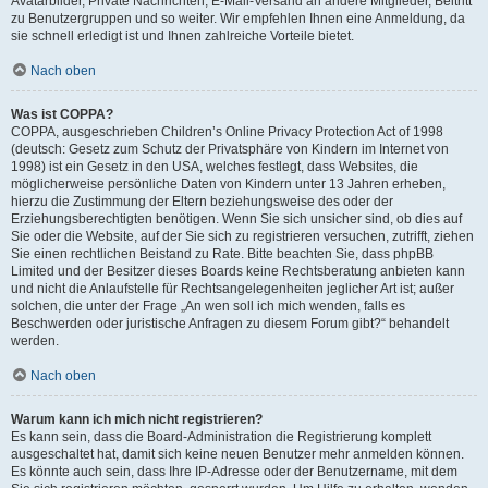
Avatarbilder, Private Nachrichten, E-Mail-Versand an andere Mitglieder, Beitritt
zu Benutzergruppen und so weiter. Wir empfehlen Ihnen eine Anmeldung, da
sie schnell erledigt ist und Ihnen zahlreiche Vorteile bietet.
Nach oben
Was ist COPPA?
COPPA, ausgeschrieben Children’s Online Privacy Protection Act of 1998
(deutsch: Gesetz zum Schutz der Privatsphäre von Kindern im Internet von
1998) ist ein Gesetz in den USA, welches festlegt, dass Websites, die
möglicherweise persönliche Daten von Kindern unter 13 Jahren erheben,
hierzu die Zustimmung der Eltern beziehungsweise des oder der
Erziehungsberechtigten benötigen. Wenn Sie sich unsicher sind, ob dies auf
Sie oder die Website, auf der Sie sich zu registrieren versuchen, zutrifft, ziehen
Sie einen rechtlichen Beistand zu Rate. Bitte beachten Sie, dass phpBB
Limited und der Besitzer dieses Boards keine Rechtsberatung anbieten kann
und nicht die Anlaufstelle für Rechtsangelegenheiten jeglicher Art ist; außer
solchen, die unter der Frage „An wen soll ich mich wenden, falls es
Beschwerden oder juristische Anfragen zu diesem Forum gibt?“ behandelt
werden.
Nach oben
Warum kann ich mich nicht registrieren?
Es kann sein, dass die Board-Administration die Registrierung komplett
ausgeschaltet hat, damit sich keine neuen Benutzer mehr anmelden können.
Es könnte auch sein, dass Ihre IP-Adresse oder der Benutzername, mit dem