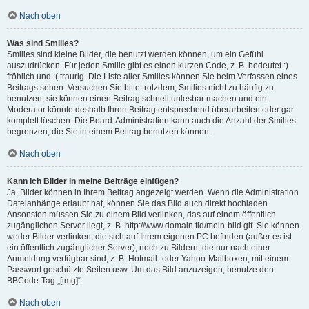
Nach oben
Was sind Smilies?
Smilies sind kleine Bilder, die benutzt werden können, um ein Gefühl
auszudrücken. Für jeden Smilie gibt es einen kurzen Code, z. B. bedeutet :)
fröhlich und :( traurig. Die Liste aller Smilies können Sie beim Verfassen eines
Beitrags sehen. Versuchen Sie bitte trotzdem, Smilies nicht zu häufig zu
benutzen, sie können einen Beitrag schnell unlesbar machen und ein
Moderator könnte deshalb Ihren Beitrag entsprechend überarbeiten oder gar
komplett löschen. Die Board-Administration kann auch die Anzahl der Smilies
begrenzen, die Sie in einem Beitrag benutzen können.
Nach oben
Kann ich Bilder in meine Beiträge einfügen?
Ja, Bilder können in Ihrem Beitrag angezeigt werden. Wenn die Administration
Dateianhänge erlaubt hat, können Sie das Bild auch direkt hochladen.
Ansonsten müssen Sie zu einem Bild verlinken, das auf einem öffentlich
zugänglichen Server liegt, z. B. http://www.domain.tld/mein-bild.gif. Sie können
weder Bilder verlinken, die sich auf Ihrem eigenen PC befinden (außer es ist
ein öffentlich zugänglicher Server), noch zu Bildern, die nur nach einer
Anmeldung verfügbar sind, z. B. Hotmail- oder Yahoo-Mailboxen, mit einem
Passwort geschützte Seiten usw. Um das Bild anzuzeigen, benutze den
BBCode-Tag „[img]“.
Nach oben