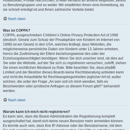
Avatarbilder, Private Nachrichten, E-Mail-Versand an andere Mitglieder, Beitritt
zu Benutzergruppen und so weiter. Wir empfehlen Ihnen eine Anmeldung, da
sie schnell erledigt ist und Ihnen zahlreiche Vorteile bietet.
Nach oben
Was ist COPPA?
COPPA, ausgeschrieben Children’s Online Privacy Protection Act of 1998
(deutsch: Gesetz zum Schutz der Privatsphäre von Kindern im Internet von
1998) ist ein Gesetz in den USA, welches festlegt, dass Websites, die
möglicherweise persönliche Daten von Kindern unter 13 Jahren erheben,
hierzu die Zustimmung der Eltern beziehungsweise des oder der
Erziehungsberechtigten benötigen. Wenn Sie sich unsicher sind, ob dies auf
Sie oder die Website, auf der Sie sich zu registrieren versuchen, zutrifft, ziehen
Sie einen rechtlichen Beistand zu Rate. Bitte beachten Sie, dass phpBB
Limited und der Besitzer dieses Boards keine Rechtsberatung anbieten kann
und nicht die Anlaufstelle für Rechtsangelegenheiten jeglicher Art ist; außer
solchen, die unter der Frage „An wen soll ich mich wenden, falls es
Beschwerden oder juristische Anfragen zu diesem Forum gibt?“ behandelt
werden.
Nach oben
Warum kann ich mich nicht registrieren?
Es kann sein, dass die Board-Administration die Registrierung komplett
ausgeschaltet hat, damit sich keine neuen Benutzer mehr anmelden können.
Es könnte auch sein, dass Ihre IP-Adresse oder der Benutzername, mit dem