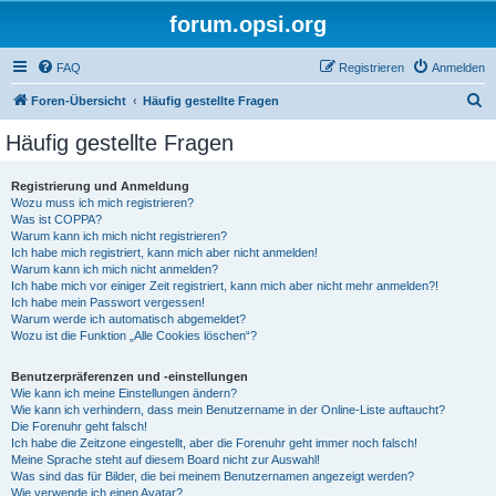
forum.opsi.org
FAQ
Registrieren
Anmelden
S
Foren-Übersicht
Häufig gestellte Fragen
u
Häufig gestellte Fragen
c
h
Registrierung und Anmeldung
Wozu muss ich mich registrieren?
e
Was ist COPPA?
Warum kann ich mich nicht registrieren?
Ich habe mich registriert, kann mich aber nicht anmelden!
Warum kann ich mich nicht anmelden?
Ich habe mich vor einiger Zeit registriert, kann mich aber nicht mehr anmelden?!
Ich habe mein Passwort vergessen!
Warum werde ich automatisch abgemeldet?
Wozu ist die Funktion „Alle Cookies löschen“?
Benutzerpräferenzen und -einstellungen
Wie kann ich meine Einstellungen ändern?
Wie kann ich verhindern, dass mein Benutzername in der Online-Liste auftaucht?
Die Forenuhr geht falsch!
Ich habe die Zeitzone eingestellt, aber die Forenuhr geht immer noch falsch!
Meine Sprache steht auf diesem Board nicht zur Auswahl!
Was sind das für Bilder, die bei meinem Benutzernamen angezeigt werden?
Wie verwende ich einen Avatar?