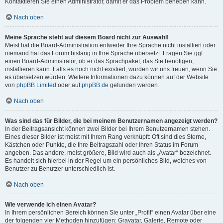
Kontaktieren Sie einen Administrator, damit er das Problem beheben kann.
Nach oben
Meine Sprache steht auf diesem Board nicht zur Auswahl!
Meist hat die Board-Administration entweder Ihre Sprache nicht installiert oder
niemand hat das Forum bislang in Ihre Sprache übersetzt. Fragen Sie ggf.
einen Board-Administrator, ob er das Sprachpaket, das Sie benötigen,
installieren kann. Falls es noch nicht existiert, würden wir uns freuen, wenn Sie
es übersetzen würden. Weitere Informationen dazu können auf der Website
von
phpBB Limited
oder auf
phpBB.de
gefunden werden.
Nach oben
Was sind das für Bilder, die bei meinem Benutzernamen angezeigt werden?
In der Beitragsansicht können zwei Bilder bei Ihrem Benutzernamen stehen.
Eines dieser Bilder ist meist mit Ihrem Rang verknüpft: Oft sind dies Sterne,
Kästchen oder Punkte, die Ihre Beitragszahl oder Ihren Status im Forum
angeben. Das andere, meist größere, Bild wird auch als „Avatar“ bezeichnet.
Es handelt sich hierbei in der Regel um ein persönliches Bild, welches von
Benutzer zu Benutzer unterschiedlich ist.
Nach oben
Wie verwende ich einen Avatar?
In Ihrem persönlichen Bereich können Sie unter „Profil“ einen Avatar über eine
der folgenden vier Methoden hinzufügen: Gravatar, Galerie, Remote oder