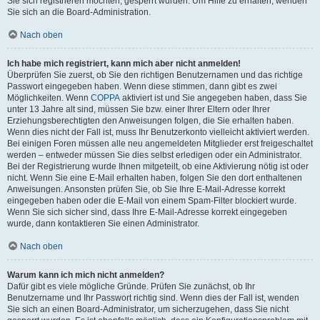
Sie sich registrieren möchten, gesperrt wurden. Um Hilfe zu erhalten, wenden
Sie sich an die Board-Administration.
Nach oben
Ich habe mich registriert, kann mich aber nicht anmelden!
Überprüfen Sie zuerst, ob Sie den richtigen Benutzernamen und das richtige
Passwort eingegeben haben. Wenn diese stimmen, dann gibt es zwei
Möglichkeiten. Wenn
COPPA
aktiviert ist und Sie angegeben haben, dass Sie
unter 13 Jahre alt sind, müssen Sie bzw. einer Ihrer Eltern oder Ihrer
Erziehungsberechtigten den Anweisungen folgen, die Sie erhalten haben.
Wenn dies nicht der Fall ist, muss Ihr Benutzerkonto vielleicht aktiviert werden.
Bei einigen Foren müssen alle neu angemeldeten Mitglieder erst freigeschaltet
werden – entweder müssen Sie dies selbst erledigen oder ein Administrator.
Bei der Registrierung wurde Ihnen mitgeteilt, ob eine Aktivierung nötig ist oder
nicht. Wenn Sie eine E-Mail erhalten haben, folgen Sie den dort enthaltenen
Anweisungen. Ansonsten prüfen Sie, ob Sie Ihre E-Mail-Adresse korrekt
eingegeben haben oder die E-Mail von einem Spam-Filter blockiert wurde.
Wenn Sie sich sicher sind, dass Ihre E-Mail-Adresse korrekt eingegeben
wurde, dann kontaktieren Sie einen Administrator.
Nach oben
Warum kann ich mich nicht anmelden?
Dafür gibt es viele mögliche Gründe. Prüfen Sie zunächst, ob Ihr
Benutzername und Ihr Passwort richtig sind. Wenn dies der Fall ist, wenden
Sie sich an einen Board-Administrator, um sicherzugehen, dass Sie nicht