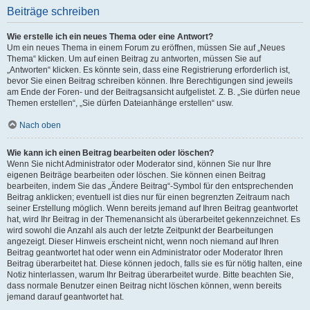
Beiträge schreiben
Wie erstelle ich ein neues Thema oder eine Antwort?
Um ein neues Thema in einem Forum zu eröffnen, müssen Sie auf „Neues
Thema“ klicken. Um auf einen Beitrag zu antworten, müssen Sie auf
„Antworten“ klicken. Es könnte sein, dass eine Registrierung erforderlich ist,
bevor Sie einen Beitrag schreiben können. Ihre Berechtigungen sind jeweils
am Ende der Foren- und der Beitragsansicht aufgelistet. Z. B. „Sie dürfen neue
Themen erstellen“, „Sie dürfen Dateianhänge erstellen“ usw.
Nach oben
Wie kann ich einen Beitrag bearbeiten oder löschen?
Wenn Sie nicht Administrator oder Moderator sind, können Sie nur Ihre
eigenen Beiträge bearbeiten oder löschen. Sie können einen Beitrag
bearbeiten, indem Sie das „Ändere Beitrag“-Symbol für den entsprechenden
Beitrag anklicken; eventuell ist dies nur für einen begrenzten Zeitraum nach
seiner Erstellung möglich. Wenn bereits jemand auf Ihren Beitrag geantwortet
hat, wird Ihr Beitrag in der Themenansicht als überarbeitet gekennzeichnet. Es
wird sowohl die Anzahl als auch der letzte Zeitpunkt der Bearbeitungen
angezeigt. Dieser Hinweis erscheint nicht, wenn noch niemand auf Ihren
Beitrag geantwortet hat oder wenn ein Administrator oder Moderator Ihren
Beitrag überarbeitet hat. Diese können jedoch, falls sie es für nötig halten, eine
Notiz hinterlassen, warum Ihr Beitrag überarbeitet wurde. Bitte beachten Sie,
dass normale Benutzer einen Beitrag nicht löschen können, wenn bereits
jemand darauf geantwortet hat.