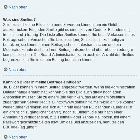
Nach oben
Was sind Smilies?
Smilies sind kleine Bilder, die benutzt werden können, um ein Gefühl
auszudrücken. Für jeden Smilie gibt es einen kurzen Code, z. B. bedeutet :)
fröhlich und :( traurig. Die Liste aller Smilies können Sie beim Verfassen eines
Beitrags sehen. Versuchen Sie bitte trotzdem, Smilies nicht zu häufig zu
benutzen, sie können einen Beitrag schnell unlesbar machen und ein
Moderator könnte deshalb Ihren Beitrag entsprechend überarbeiten oder gar
komplett löschen. Die Board-Administration kann auch die Anzahl der Smilies
begrenzen, die Sie in einem Beitrag benutzen können.
Nach oben
Kann ich Bilder in meine Beiträge einfügen?
Ja, Bilder können in Ihrem Beitrag angezeigt werden. Wenn die Administration
Dateianhänge erlaubt hat, können Sie das Bild auch direkt hochladen.
Ansonsten müssen Sie zu einem Bild verlinken, das auf einem öffentlich
zugänglichen Server liegt, z. B. http://www.domain.tld/mein-bild.gif. Sie können
weder Bilder verlinken, die sich auf Ihrem eigenen PC befinden (außer es ist
ein öffentlich zugänglicher Server), noch zu Bildern, die nur nach einer
Anmeldung verfügbar sind, z. B. Hotmail- oder Yahoo-Mailboxen, mit einem
Passwort geschützte Seiten usw. Um das Bild anzuzeigen, benutze den
BBCode-Tag „[img]“.
Nach oben