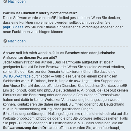
Nach oben
Warum ist Funktion x oder y nicht enthalten?
Diese Software wurde von phpBB Limited geschrieben. Wenn Sie denken,
dass eine Funktion implementiert werden sollte, dann besuchen Sie
phpBB Ideas
, wo Sie Ihre Stimme für bestehende Vorschläge abgeben oder
neue Funktionen vorschlagen können.
Nach oben
An wen soll ich mich wenden, falls es Beschwerden oder juristische
Anfragen zu diesem Forum gibt?
Jeder Administrator, der auf der „Das Team“-Seite aufgeführt ist, ist ein
geeigneter Kontakt für Ihre Beschwerde. Wenn Sie so keine Antwort erhalten,
sollten Sie den Besitzer der Domain kontaktieren (führen Sie dazu eine
„WHOIS“-Abfrage
durch) oder — falls diese Seite bei einem kostenlosen
Webhoster wie z. B. Yahoo!, free.fr, funpic.de usw. liegt — den Support oder
den Abuse-Kontakt des betreffenden Dienstes. Bitte beachten Sie, dass phpBB
Limited (phpBB.com) und phpBB Deutschland e. V. (phpBB.de)
absolut keinen
Einfluss
auf die Benutzung oder den oder die Benutzer der Forensoftware
haben und dafür in keiner Weise zur Verantwortung herangezogen werden
können. Kontaktieren Sie daher nie phpBB Limited oder phpBB Deutschland
e. V. in Zusammenhang mit jeglichen juristischen Fragen
(Unterlassungserklärungen, Haftungsfragen usw.), die
sich nicht direkt
auf die
Website phpbb.com, phpbb.de oder die phpBB-Software selbst beziehen. Falls
Sie phpBB Limited oder phpBB Deutschland e. V. E-Mails schreiben, die die
Softwarenutzung durch Dritte
betreffen, so werden Sie, wenn überhaupt,