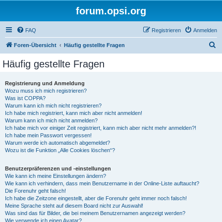
forum.opsi.org
FAQ
Registrieren
Anmelden
S
Foren-Übersicht
Häufig gestellte Fragen
u
Häufig gestellte Fragen
c
h
Registrierung und Anmeldung
Wozu muss ich mich registrieren?
e
Was ist COPPA?
Warum kann ich mich nicht registrieren?
Ich habe mich registriert, kann mich aber nicht anmelden!
Warum kann ich mich nicht anmelden?
Ich habe mich vor einiger Zeit registriert, kann mich aber nicht mehr anmelden?!
Ich habe mein Passwort vergessen!
Warum werde ich automatisch abgemeldet?
Wozu ist die Funktion „Alle Cookies löschen“?
Benutzerpräferenzen und -einstellungen
Wie kann ich meine Einstellungen ändern?
Wie kann ich verhindern, dass mein Benutzername in der Online-Liste auftaucht?
Die Forenuhr geht falsch!
Ich habe die Zeitzone eingestellt, aber die Forenuhr geht immer noch falsch!
Meine Sprache steht auf diesem Board nicht zur Auswahl!
Was sind das für Bilder, die bei meinem Benutzernamen angezeigt werden?
Wie verwende ich einen Avatar?