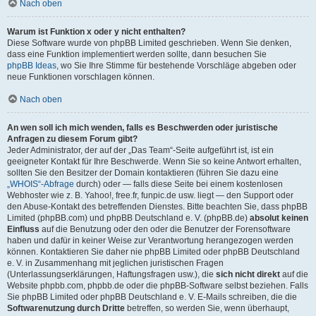
Nach oben
Warum ist Funktion x oder y nicht enthalten?
Diese Software wurde von phpBB Limited geschrieben. Wenn Sie denken,
dass eine Funktion implementiert werden sollte, dann besuchen Sie
phpBB Ideas
, wo Sie Ihre Stimme für bestehende Vorschläge abgeben oder
neue Funktionen vorschlagen können.
Nach oben
An wen soll ich mich wenden, falls es Beschwerden oder juristische
Anfragen zu diesem Forum gibt?
Jeder Administrator, der auf der „Das Team“-Seite aufgeführt ist, ist ein
geeigneter Kontakt für Ihre Beschwerde. Wenn Sie so keine Antwort erhalten,
sollten Sie den Besitzer der Domain kontaktieren (führen Sie dazu eine
„WHOIS“-Abfrage
durch) oder — falls diese Seite bei einem kostenlosen
Webhoster wie z. B. Yahoo!, free.fr, funpic.de usw. liegt — den Support oder
den Abuse-Kontakt des betreffenden Dienstes. Bitte beachten Sie, dass phpBB
Limited (phpBB.com) und phpBB Deutschland e. V. (phpBB.de)
absolut keinen
Einfluss
auf die Benutzung oder den oder die Benutzer der Forensoftware
haben und dafür in keiner Weise zur Verantwortung herangezogen werden
können. Kontaktieren Sie daher nie phpBB Limited oder phpBB Deutschland
e. V. in Zusammenhang mit jeglichen juristischen Fragen
(Unterlassungserklärungen, Haftungsfragen usw.), die
sich nicht direkt
auf die
Website phpbb.com, phpbb.de oder die phpBB-Software selbst beziehen. Falls
Sie phpBB Limited oder phpBB Deutschland e. V. E-Mails schreiben, die die
Softwarenutzung durch Dritte
betreffen, so werden Sie, wenn überhaupt,