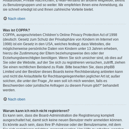
Avatarbilder, Private Nachrichten, E-Mail-Versand an andere Mitglieder, Beitritt
zu Benutzergruppen und so weiter. Wir empfehlen Ihnen eine Anmeldung, da
sie schnell erledigt ist und Ihnen zahlreiche Vorteile bietet.
Nach oben
Was ist COPPA?
COPPA, ausgeschrieben Children’s Online Privacy Protection Act of 1998
(deutsch: Gesetz zum Schutz der Privatsphäre von Kindern im Internet von
1998) ist ein Gesetz in den USA, welches festlegt, dass Websites, die
möglicherweise persönliche Daten von Kindern unter 13 Jahren erheben,
hierzu die Zustimmung der Eltern beziehungsweise des oder der
Erziehungsberechtigten benötigen. Wenn Sie sich unsicher sind, ob dies auf
Sie oder die Website, auf der Sie sich zu registrieren versuchen, zutrifft, ziehen
Sie einen rechtlichen Beistand zu Rate. Bitte beachten Sie, dass phpBB
Limited und der Besitzer dieses Boards keine Rechtsberatung anbieten kann
und nicht die Anlaufstelle für Rechtsangelegenheiten jeglicher Art ist; außer
solchen, die unter der Frage „An wen soll ich mich wenden, falls es
Beschwerden oder juristische Anfragen zu diesem Forum gibt?“ behandelt
werden.
Nach oben
Warum kann ich mich nicht registrieren?
Es kann sein, dass die Board-Administration die Registrierung komplett
ausgeschaltet hat, damit sich keine neuen Benutzer mehr anmelden können.
Es könnte auch sein, dass Ihre IP-Adresse oder der Benutzername, mit dem