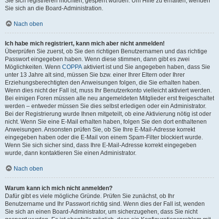
Sie sich registrieren möchten, gesperrt wurden. Um Hilfe zu erhalten, wenden
Sie sich an die Board-Administration.
Nach oben
Ich habe mich registriert, kann mich aber nicht anmelden!
Überprüfen Sie zuerst, ob Sie den richtigen Benutzernamen und das richtige
Passwort eingegeben haben. Wenn diese stimmen, dann gibt es zwei
Möglichkeiten. Wenn
COPPA
aktiviert ist und Sie angegeben haben, dass Sie
unter 13 Jahre alt sind, müssen Sie bzw. einer Ihrer Eltern oder Ihrer
Erziehungsberechtigten den Anweisungen folgen, die Sie erhalten haben.
Wenn dies nicht der Fall ist, muss Ihr Benutzerkonto vielleicht aktiviert werden.
Bei einigen Foren müssen alle neu angemeldeten Mitglieder erst freigeschaltet
werden – entweder müssen Sie dies selbst erledigen oder ein Administrator.
Bei der Registrierung wurde Ihnen mitgeteilt, ob eine Aktivierung nötig ist oder
nicht. Wenn Sie eine E-Mail erhalten haben, folgen Sie den dort enthaltenen
Anweisungen. Ansonsten prüfen Sie, ob Sie Ihre E-Mail-Adresse korrekt
eingegeben haben oder die E-Mail von einem Spam-Filter blockiert wurde.
Wenn Sie sich sicher sind, dass Ihre E-Mail-Adresse korrekt eingegeben
wurde, dann kontaktieren Sie einen Administrator.
Nach oben
Warum kann ich mich nicht anmelden?
Dafür gibt es viele mögliche Gründe. Prüfen Sie zunächst, ob Ihr
Benutzername und Ihr Passwort richtig sind. Wenn dies der Fall ist, wenden
Sie sich an einen Board-Administrator, um sicherzugehen, dass Sie nicht