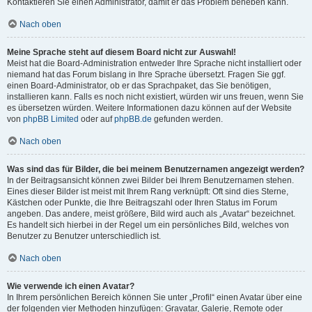
Kontaktieren Sie einen Administrator, damit er das Problem beheben kann.
Nach oben
Meine Sprache steht auf diesem Board nicht zur Auswahl!
Meist hat die Board-Administration entweder Ihre Sprache nicht installiert oder
niemand hat das Forum bislang in Ihre Sprache übersetzt. Fragen Sie ggf.
einen Board-Administrator, ob er das Sprachpaket, das Sie benötigen,
installieren kann. Falls es noch nicht existiert, würden wir uns freuen, wenn Sie
es übersetzen würden. Weitere Informationen dazu können auf der Website
von
phpBB Limited
oder auf
phpBB.de
gefunden werden.
Nach oben
Was sind das für Bilder, die bei meinem Benutzernamen angezeigt werden?
In der Beitragsansicht können zwei Bilder bei Ihrem Benutzernamen stehen.
Eines dieser Bilder ist meist mit Ihrem Rang verknüpft: Oft sind dies Sterne,
Kästchen oder Punkte, die Ihre Beitragszahl oder Ihren Status im Forum
angeben. Das andere, meist größere, Bild wird auch als „Avatar“ bezeichnet.
Es handelt sich hierbei in der Regel um ein persönliches Bild, welches von
Benutzer zu Benutzer unterschiedlich ist.
Nach oben
Wie verwende ich einen Avatar?
In Ihrem persönlichen Bereich können Sie unter „Profil“ einen Avatar über eine
der folgenden vier Methoden hinzufügen: Gravatar, Galerie, Remote oder