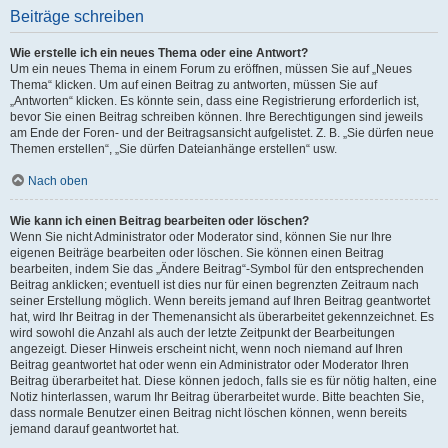
Beiträge schreiben
Wie erstelle ich ein neues Thema oder eine Antwort?
Um ein neues Thema in einem Forum zu eröffnen, müssen Sie auf „Neues
Thema“ klicken. Um auf einen Beitrag zu antworten, müssen Sie auf
„Antworten“ klicken. Es könnte sein, dass eine Registrierung erforderlich ist,
bevor Sie einen Beitrag schreiben können. Ihre Berechtigungen sind jeweils
am Ende der Foren- und der Beitragsansicht aufgelistet. Z. B. „Sie dürfen neue
Themen erstellen“, „Sie dürfen Dateianhänge erstellen“ usw.
Nach oben
Wie kann ich einen Beitrag bearbeiten oder löschen?
Wenn Sie nicht Administrator oder Moderator sind, können Sie nur Ihre
eigenen Beiträge bearbeiten oder löschen. Sie können einen Beitrag
bearbeiten, indem Sie das „Ändere Beitrag“-Symbol für den entsprechenden
Beitrag anklicken; eventuell ist dies nur für einen begrenzten Zeitraum nach
seiner Erstellung möglich. Wenn bereits jemand auf Ihren Beitrag geantwortet
hat, wird Ihr Beitrag in der Themenansicht als überarbeitet gekennzeichnet. Es
wird sowohl die Anzahl als auch der letzte Zeitpunkt der Bearbeitungen
angezeigt. Dieser Hinweis erscheint nicht, wenn noch niemand auf Ihren
Beitrag geantwortet hat oder wenn ein Administrator oder Moderator Ihren
Beitrag überarbeitet hat. Diese können jedoch, falls sie es für nötig halten, eine
Notiz hinterlassen, warum Ihr Beitrag überarbeitet wurde. Bitte beachten Sie,
dass normale Benutzer einen Beitrag nicht löschen können, wenn bereits
jemand darauf geantwortet hat.