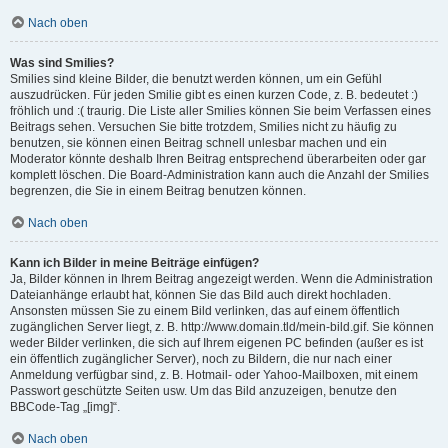
Nach oben
Was sind Smilies?
Smilies sind kleine Bilder, die benutzt werden können, um ein Gefühl
auszudrücken. Für jeden Smilie gibt es einen kurzen Code, z. B. bedeutet :)
fröhlich und :( traurig. Die Liste aller Smilies können Sie beim Verfassen eines
Beitrags sehen. Versuchen Sie bitte trotzdem, Smilies nicht zu häufig zu
benutzen, sie können einen Beitrag schnell unlesbar machen und ein
Moderator könnte deshalb Ihren Beitrag entsprechend überarbeiten oder gar
komplett löschen. Die Board-Administration kann auch die Anzahl der Smilies
begrenzen, die Sie in einem Beitrag benutzen können.
Nach oben
Kann ich Bilder in meine Beiträge einfügen?
Ja, Bilder können in Ihrem Beitrag angezeigt werden. Wenn die Administration
Dateianhänge erlaubt hat, können Sie das Bild auch direkt hochladen.
Ansonsten müssen Sie zu einem Bild verlinken, das auf einem öffentlich
zugänglichen Server liegt, z. B. http://www.domain.tld/mein-bild.gif. Sie können
weder Bilder verlinken, die sich auf Ihrem eigenen PC befinden (außer es ist
ein öffentlich zugänglicher Server), noch zu Bildern, die nur nach einer
Anmeldung verfügbar sind, z. B. Hotmail- oder Yahoo-Mailboxen, mit einem
Passwort geschützte Seiten usw. Um das Bild anzuzeigen, benutze den
BBCode-Tag „[img]“.
Nach oben