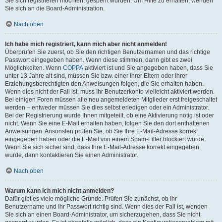
Sie sich registrieren möchten, gesperrt wurden. Um Hilfe zu erhalten, wenden
Sie sich an die Board-Administration.
Nach oben
Ich habe mich registriert, kann mich aber nicht anmelden!
Überprüfen Sie zuerst, ob Sie den richtigen Benutzernamen und das richtige
Passwort eingegeben haben. Wenn diese stimmen, dann gibt es zwei
Möglichkeiten. Wenn
COPPA
aktiviert ist und Sie angegeben haben, dass Sie
unter 13 Jahre alt sind, müssen Sie bzw. einer Ihrer Eltern oder Ihrer
Erziehungsberechtigten den Anweisungen folgen, die Sie erhalten haben.
Wenn dies nicht der Fall ist, muss Ihr Benutzerkonto vielleicht aktiviert werden.
Bei einigen Foren müssen alle neu angemeldeten Mitglieder erst freigeschaltet
werden – entweder müssen Sie dies selbst erledigen oder ein Administrator.
Bei der Registrierung wurde Ihnen mitgeteilt, ob eine Aktivierung nötig ist oder
nicht. Wenn Sie eine E-Mail erhalten haben, folgen Sie den dort enthaltenen
Anweisungen. Ansonsten prüfen Sie, ob Sie Ihre E-Mail-Adresse korrekt
eingegeben haben oder die E-Mail von einem Spam-Filter blockiert wurde.
Wenn Sie sich sicher sind, dass Ihre E-Mail-Adresse korrekt eingegeben
wurde, dann kontaktieren Sie einen Administrator.
Nach oben
Warum kann ich mich nicht anmelden?
Dafür gibt es viele mögliche Gründe. Prüfen Sie zunächst, ob Ihr
Benutzername und Ihr Passwort richtig sind. Wenn dies der Fall ist, wenden
Sie sich an einen Board-Administrator, um sicherzugehen, dass Sie nicht