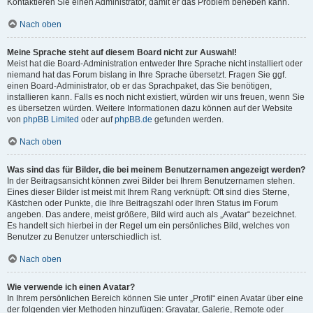
Kontaktieren Sie einen Administrator, damit er das Problem beheben kann.
Nach oben
Meine Sprache steht auf diesem Board nicht zur Auswahl!
Meist hat die Board-Administration entweder Ihre Sprache nicht installiert oder
niemand hat das Forum bislang in Ihre Sprache übersetzt. Fragen Sie ggf.
einen Board-Administrator, ob er das Sprachpaket, das Sie benötigen,
installieren kann. Falls es noch nicht existiert, würden wir uns freuen, wenn Sie
es übersetzen würden. Weitere Informationen dazu können auf der Website
von
phpBB Limited
oder auf
phpBB.de
gefunden werden.
Nach oben
Was sind das für Bilder, die bei meinem Benutzernamen angezeigt werden?
In der Beitragsansicht können zwei Bilder bei Ihrem Benutzernamen stehen.
Eines dieser Bilder ist meist mit Ihrem Rang verknüpft: Oft sind dies Sterne,
Kästchen oder Punkte, die Ihre Beitragszahl oder Ihren Status im Forum
angeben. Das andere, meist größere, Bild wird auch als „Avatar“ bezeichnet.
Es handelt sich hierbei in der Regel um ein persönliches Bild, welches von
Benutzer zu Benutzer unterschiedlich ist.
Nach oben
Wie verwende ich einen Avatar?
In Ihrem persönlichen Bereich können Sie unter „Profil“ einen Avatar über eine
der folgenden vier Methoden hinzufügen: Gravatar, Galerie, Remote oder