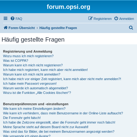
forum.opsi.org
FAQ
Registrieren
Anmelden
S
Foren-Übersicht
Häufig gestellte Fragen
u
Häufig gestellte Fragen
c
h
Registrierung und Anmeldung
Wozu muss ich mich registrieren?
e
Was ist COPPA?
Warum kann ich mich nicht registrieren?
Ich habe mich registriert, kann mich aber nicht anmelden!
Warum kann ich mich nicht anmelden?
Ich habe mich vor einiger Zeit registriert, kann mich aber nicht mehr anmelden?!
Ich habe mein Passwort vergessen!
Warum werde ich automatisch abgemeldet?
Wozu ist die Funktion „Alle Cookies löschen“?
Benutzerpräferenzen und -einstellungen
Wie kann ich meine Einstellungen ändern?
Wie kann ich verhindern, dass mein Benutzername in der Online-Liste auftaucht?
Die Forenuhr geht falsch!
Ich habe die Zeitzone eingestellt, aber die Forenuhr geht immer noch falsch!
Meine Sprache steht auf diesem Board nicht zur Auswahl!
Was sind das für Bilder, die bei meinem Benutzernamen angezeigt werden?
Wie verwende ich einen Avatar?