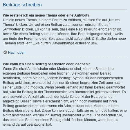
Beiträge schreiben
Wie erstelle ich ein neues Thema oder eine Antwort?
Um ein neues Thema in einem Forum zu eröffnen, müssen Sie auf „Neues
Thema“ klicken. Um auf einen Beitrag zu antworten, müssen Sie auf
„Antworten“ klicken. Es könnte sein, dass eine Registrierung erforderlich ist,
bevor Sie einen Beitrag schreiben können. Ihre Berechtigungen sind jeweils
am Ende der Foren- und der Beitragsansicht aufgelistet. Z. B. „Sie dürfen neue
Themen erstellen“, „Sie dürfen Dateianhänge erstellen“ usw.
Nach oben
Wie kann ich einen Beitrag bearbeiten oder löschen?
Wenn Sie nicht Administrator oder Moderator sind, können Sie nur Ihre
eigenen Beiträge bearbeiten oder löschen. Sie können einen Beitrag
bearbeiten, indem Sie das „Ändere Beitrag“-Symbol für den entsprechenden
Beitrag anklicken; eventuell ist dies nur für einen begrenzten Zeitraum nach
seiner Erstellung möglich. Wenn bereits jemand auf Ihren Beitrag geantwortet
hat, wird Ihr Beitrag in der Themenansicht als überarbeitet gekennzeichnet. Es
wird sowohl die Anzahl als auch der letzte Zeitpunkt der Bearbeitungen
angezeigt. Dieser Hinweis erscheint nicht, wenn noch niemand auf Ihren
Beitrag geantwortet hat oder wenn ein Administrator oder Moderator Ihren
Beitrag überarbeitet hat. Diese können jedoch, falls sie es für nötig halten, eine
Notiz hinterlassen, warum Ihr Beitrag überarbeitet wurde. Bitte beachten Sie,
dass normale Benutzer einen Beitrag nicht löschen können, wenn bereits
jemand darauf geantwortet hat.