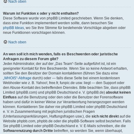
Nach oben
Warum ist Funktion x oder y nicht enthalten?
Diese Software wurde von phpBB Limited geschrieben. Wenn Sie denken,
dass eine Funktion implementiert werden sollte, dann besuchen Sie
phpBB Ideas
, wo Sie Ihre Stimme für bestehende Vorschläge abgeben oder
neue Funktionen vorschlagen können.
Nach oben
An wen soll ich mich wenden, falls es Beschwerden oder juristische
Anfragen zu diesem Forum gibt?
Jeder Administrator, der auf der „Das Team“-Seite aufgeführt ist, ist ein
geeigneter Kontakt für Ihre Beschwerde. Wenn Sie so keine Antwort erhalten,
sollten Sie den Besitzer der Domain kontaktieren (führen Sie dazu eine
„WHOIS“-Abfrage
durch) oder — falls diese Seite bei einem kostenlosen
Webhoster wie z. B. Yahoo!, free.fr, funpic.de usw. liegt — den Support oder
den Abuse-Kontakt des betreffenden Dienstes. Bitte beachten Sie, dass phpBB
Limited (phpBB.com) und phpBB Deutschland e. V. (phpBB.de)
absolut keinen
Einfluss
auf die Benutzung oder den oder die Benutzer der Forensoftware
haben und dafür in keiner Weise zur Verantwortung herangezogen werden
können. Kontaktieren Sie daher nie phpBB Limited oder phpBB Deutschland
e. V. in Zusammenhang mit jeglichen juristischen Fragen
(Unterlassungserklärungen, Haftungsfragen usw.), die
sich nicht direkt
auf die
Website phpbb.com, phpbb.de oder die phpBB-Software selbst beziehen. Falls
Sie phpBB Limited oder phpBB Deutschland e. V. E-Mails schreiben, die die
Softwarenutzung durch Dritte
betreffen, so werden Sie, wenn überhaupt,