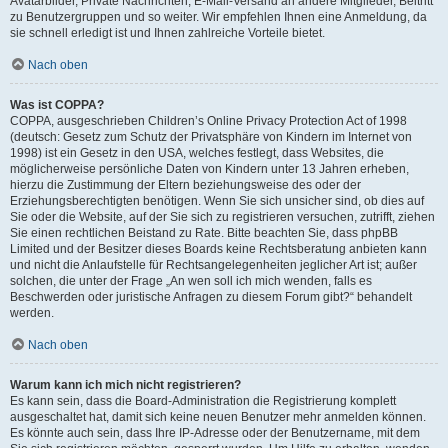
Avatarbilder, Private Nachrichten, E-Mail-Versand an andere Mitglieder, Beitritt
zu Benutzergruppen und so weiter. Wir empfehlen Ihnen eine Anmeldung, da
sie schnell erledigt ist und Ihnen zahlreiche Vorteile bietet.
Nach oben
Was ist COPPA?
COPPA, ausgeschrieben Children’s Online Privacy Protection Act of 1998
(deutsch: Gesetz zum Schutz der Privatsphäre von Kindern im Internet von
1998) ist ein Gesetz in den USA, welches festlegt, dass Websites, die
möglicherweise persönliche Daten von Kindern unter 13 Jahren erheben,
hierzu die Zustimmung der Eltern beziehungsweise des oder der
Erziehungsberechtigten benötigen. Wenn Sie sich unsicher sind, ob dies auf
Sie oder die Website, auf der Sie sich zu registrieren versuchen, zutrifft, ziehen
Sie einen rechtlichen Beistand zu Rate. Bitte beachten Sie, dass phpBB
Limited und der Besitzer dieses Boards keine Rechtsberatung anbieten kann
und nicht die Anlaufstelle für Rechtsangelegenheiten jeglicher Art ist; außer
solchen, die unter der Frage „An wen soll ich mich wenden, falls es
Beschwerden oder juristische Anfragen zu diesem Forum gibt?“ behandelt
werden.
Nach oben
Warum kann ich mich nicht registrieren?
Es kann sein, dass die Board-Administration die Registrierung komplett
ausgeschaltet hat, damit sich keine neuen Benutzer mehr anmelden können.
Es könnte auch sein, dass Ihre IP-Adresse oder der Benutzername, mit dem