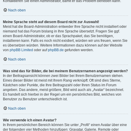
Kontaktieren Sie einen Administrator, damit er das Problem beheben kann.
Nach oben
Meine Sprache steht auf diesem Board nicht zur Auswahl!
Meist hat die Board-Administration entweder Ihre Sprache nicht installiert oder
niemand hat das Forum bislang in Ihre Sprache übersetzt. Fragen Sie ggf.
einen Board-Administrator, ob er das Sprachpaket, das Sie benötigen,
installieren kann. Falls es noch nicht existiert, würden wir uns freuen, wenn Sie
es übersetzen würden. Weitere Informationen dazu können auf der Website
von
phpBB Limited
oder auf
phpBB.de
gefunden werden.
Nach oben
Was sind das für Bilder, die bei meinem Benutzernamen angezeigt werden?
In der Beitragsansicht können zwei Bilder bei Ihrem Benutzernamen stehen.
Eines dieser Bilder ist meist mit Ihrem Rang verknüpft: Oft sind dies Sterne,
Kästchen oder Punkte, die Ihre Beitragszahl oder Ihren Status im Forum
angeben. Das andere, meist größere, Bild wird auch als „Avatar“ bezeichnet.
Es handelt sich hierbei in der Regel um ein persönliches Bild, welches von
Benutzer zu Benutzer unterschiedlich ist.
Nach oben
Wie verwende ich einen Avatar?
In Ihrem persönlichen Bereich können Sie unter „Profil“ einen Avatar über eine
der folgenden vier Methoden hinzufügen: Gravatar, Galerie, Remote oder