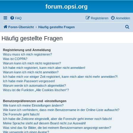
forum.opsi.org
FAQ
Registrieren
Anmelden
S
Foren-Übersicht
Häufig gestellte Fragen
u
Häufig gestellte Fragen
c
h
Registrierung und Anmeldung
Wozu muss ich mich registrieren?
e
Was ist COPPA?
Warum kann ich mich nicht registrieren?
Ich habe mich registriert, kann mich aber nicht anmelden!
Warum kann ich mich nicht anmelden?
Ich habe mich vor einiger Zeit registriert, kann mich aber nicht mehr anmelden?!
Ich habe mein Passwort vergessen!
Warum werde ich automatisch abgemeldet?
Wozu ist die Funktion „Alle Cookies löschen“?
Benutzerpräferenzen und -einstellungen
Wie kann ich meine Einstellungen ändern?
Wie kann ich verhindern, dass mein Benutzername in der Online-Liste auftaucht?
Die Forenuhr geht falsch!
Ich habe die Zeitzone eingestellt, aber die Forenuhr geht immer noch falsch!
Meine Sprache steht auf diesem Board nicht zur Auswahl!
Was sind das für Bilder, die bei meinem Benutzernamen angezeigt werden?
Wie verwende ich einen Avatar?