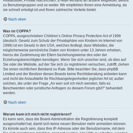
Avatarbilder, Private Nachrichten, E-Mail-Versand an andere Mitglieder, Beitritt
zu Benutzergruppen und so weiter. Wir empfehlen Ihnen eine Anmeldung, da
sie schnell erledigt ist und Ihnen zahlreiche Vorteile bietet.
Nach oben
Was ist COPPA?
COPPA, ausgeschrieben Children’s Online Privacy Protection Act of 1998
(deutsch: Gesetz zum Schutz der Privatsphäre von Kindern im Internet von
1998) ist ein Gesetz in den USA, welches festlegt, dass Websites, die
möglicherweise persönliche Daten von Kindern unter 13 Jahren erheben,
hierzu die Zustimmung der Eltern beziehungsweise des oder der
Erziehungsberechtigten benötigen. Wenn Sie sich unsicher sind, ob dies auf
Sie oder die Website, auf der Sie sich zu registrieren versuchen, zutrifft, ziehen
Sie einen rechtlichen Beistand zu Rate. Bitte beachten Sie, dass phpBB
Limited und der Besitzer dieses Boards keine Rechtsberatung anbieten kann
und nicht die Anlaufstelle für Rechtsangelegenheiten jeglicher Art ist; außer
solchen, die unter der Frage „An wen soll ich mich wenden, falls es
Beschwerden oder juristische Anfragen zu diesem Forum gibt?“ behandelt
werden.
Nach oben
Warum kann ich mich nicht registrieren?
Es kann sein, dass die Board-Administration die Registrierung komplett
ausgeschaltet hat, damit sich keine neuen Benutzer mehr anmelden können.
Es könnte auch sein, dass Ihre IP-Adresse oder der Benutzername, mit dem