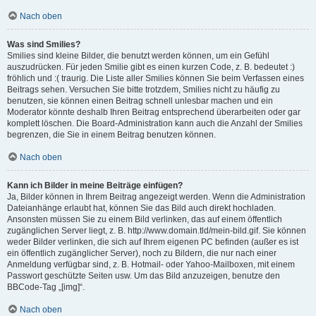
Nach oben
Was sind Smilies?
Smilies sind kleine Bilder, die benutzt werden können, um ein Gefühl
auszudrücken. Für jeden Smilie gibt es einen kurzen Code, z. B. bedeutet :)
fröhlich und :( traurig. Die Liste aller Smilies können Sie beim Verfassen eines
Beitrags sehen. Versuchen Sie bitte trotzdem, Smilies nicht zu häufig zu
benutzen, sie können einen Beitrag schnell unlesbar machen und ein
Moderator könnte deshalb Ihren Beitrag entsprechend überarbeiten oder gar
komplett löschen. Die Board-Administration kann auch die Anzahl der Smilies
begrenzen, die Sie in einem Beitrag benutzen können.
Nach oben
Kann ich Bilder in meine Beiträge einfügen?
Ja, Bilder können in Ihrem Beitrag angezeigt werden. Wenn die Administration
Dateianhänge erlaubt hat, können Sie das Bild auch direkt hochladen.
Ansonsten müssen Sie zu einem Bild verlinken, das auf einem öffentlich
zugänglichen Server liegt, z. B. http://www.domain.tld/mein-bild.gif. Sie können
weder Bilder verlinken, die sich auf Ihrem eigenen PC befinden (außer es ist
ein öffentlich zugänglicher Server), noch zu Bildern, die nur nach einer
Anmeldung verfügbar sind, z. B. Hotmail- oder Yahoo-Mailboxen, mit einem
Passwort geschützte Seiten usw. Um das Bild anzuzeigen, benutze den
BBCode-Tag „[img]“.
Nach oben