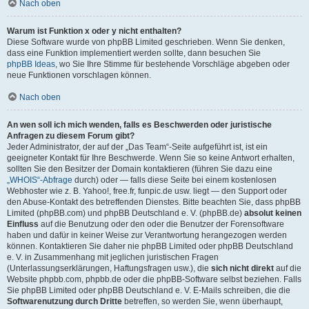
Nach oben
Warum ist Funktion x oder y nicht enthalten?
Diese Software wurde von phpBB Limited geschrieben. Wenn Sie denken,
dass eine Funktion implementiert werden sollte, dann besuchen Sie
phpBB Ideas
, wo Sie Ihre Stimme für bestehende Vorschläge abgeben oder
neue Funktionen vorschlagen können.
Nach oben
An wen soll ich mich wenden, falls es Beschwerden oder juristische
Anfragen zu diesem Forum gibt?
Jeder Administrator, der auf der „Das Team“-Seite aufgeführt ist, ist ein
geeigneter Kontakt für Ihre Beschwerde. Wenn Sie so keine Antwort erhalten,
sollten Sie den Besitzer der Domain kontaktieren (führen Sie dazu eine
„WHOIS“-Abfrage
durch) oder — falls diese Seite bei einem kostenlosen
Webhoster wie z. B. Yahoo!, free.fr, funpic.de usw. liegt — den Support oder
den Abuse-Kontakt des betreffenden Dienstes. Bitte beachten Sie, dass phpBB
Limited (phpBB.com) und phpBB Deutschland e. V. (phpBB.de)
absolut keinen
Einfluss
auf die Benutzung oder den oder die Benutzer der Forensoftware
haben und dafür in keiner Weise zur Verantwortung herangezogen werden
können. Kontaktieren Sie daher nie phpBB Limited oder phpBB Deutschland
e. V. in Zusammenhang mit jeglichen juristischen Fragen
(Unterlassungserklärungen, Haftungsfragen usw.), die
sich nicht direkt
auf die
Website phpbb.com, phpbb.de oder die phpBB-Software selbst beziehen. Falls
Sie phpBB Limited oder phpBB Deutschland e. V. E-Mails schreiben, die die
Softwarenutzung durch Dritte
betreffen, so werden Sie, wenn überhaupt,