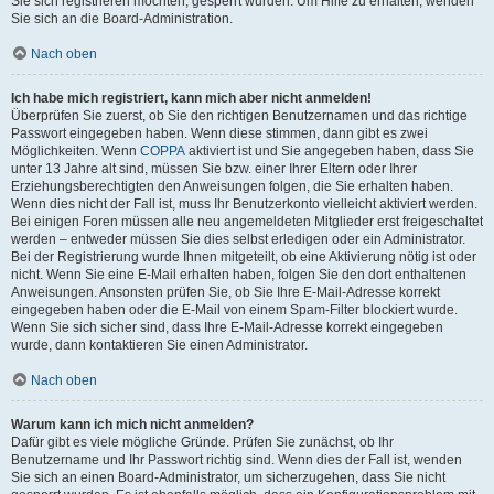
Sie sich registrieren möchten, gesperrt wurden. Um Hilfe zu erhalten, wenden
Sie sich an die Board-Administration.
Nach oben
Ich habe mich registriert, kann mich aber nicht anmelden!
Überprüfen Sie zuerst, ob Sie den richtigen Benutzernamen und das richtige
Passwort eingegeben haben. Wenn diese stimmen, dann gibt es zwei
Möglichkeiten. Wenn
COPPA
aktiviert ist und Sie angegeben haben, dass Sie
unter 13 Jahre alt sind, müssen Sie bzw. einer Ihrer Eltern oder Ihrer
Erziehungsberechtigten den Anweisungen folgen, die Sie erhalten haben.
Wenn dies nicht der Fall ist, muss Ihr Benutzerkonto vielleicht aktiviert werden.
Bei einigen Foren müssen alle neu angemeldeten Mitglieder erst freigeschaltet
werden – entweder müssen Sie dies selbst erledigen oder ein Administrator.
Bei der Registrierung wurde Ihnen mitgeteilt, ob eine Aktivierung nötig ist oder
nicht. Wenn Sie eine E-Mail erhalten haben, folgen Sie den dort enthaltenen
Anweisungen. Ansonsten prüfen Sie, ob Sie Ihre E-Mail-Adresse korrekt
eingegeben haben oder die E-Mail von einem Spam-Filter blockiert wurde.
Wenn Sie sich sicher sind, dass Ihre E-Mail-Adresse korrekt eingegeben
wurde, dann kontaktieren Sie einen Administrator.
Nach oben
Warum kann ich mich nicht anmelden?
Dafür gibt es viele mögliche Gründe. Prüfen Sie zunächst, ob Ihr
Benutzername und Ihr Passwort richtig sind. Wenn dies der Fall ist, wenden
Sie sich an einen Board-Administrator, um sicherzugehen, dass Sie nicht