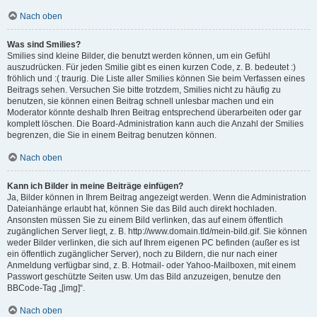
Nach oben
Was sind Smilies?
Smilies sind kleine Bilder, die benutzt werden können, um ein Gefühl
auszudrücken. Für jeden Smilie gibt es einen kurzen Code, z. B. bedeutet :)
fröhlich und :( traurig. Die Liste aller Smilies können Sie beim Verfassen eines
Beitrags sehen. Versuchen Sie bitte trotzdem, Smilies nicht zu häufig zu
benutzen, sie können einen Beitrag schnell unlesbar machen und ein
Moderator könnte deshalb Ihren Beitrag entsprechend überarbeiten oder gar
komplett löschen. Die Board-Administration kann auch die Anzahl der Smilies
begrenzen, die Sie in einem Beitrag benutzen können.
Nach oben
Kann ich Bilder in meine Beiträge einfügen?
Ja, Bilder können in Ihrem Beitrag angezeigt werden. Wenn die Administration
Dateianhänge erlaubt hat, können Sie das Bild auch direkt hochladen.
Ansonsten müssen Sie zu einem Bild verlinken, das auf einem öffentlich
zugänglichen Server liegt, z. B. http://www.domain.tld/mein-bild.gif. Sie können
weder Bilder verlinken, die sich auf Ihrem eigenen PC befinden (außer es ist
ein öffentlich zugänglicher Server), noch zu Bildern, die nur nach einer
Anmeldung verfügbar sind, z. B. Hotmail- oder Yahoo-Mailboxen, mit einem
Passwort geschützte Seiten usw. Um das Bild anzuzeigen, benutze den
BBCode-Tag „[img]“.
Nach oben