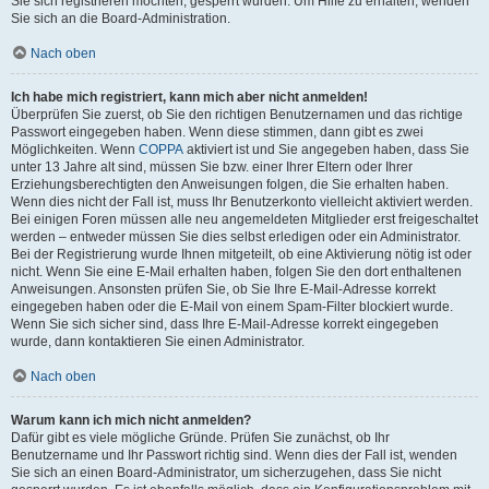
Sie sich registrieren möchten, gesperrt wurden. Um Hilfe zu erhalten, wenden
Sie sich an die Board-Administration.
Nach oben
Ich habe mich registriert, kann mich aber nicht anmelden!
Überprüfen Sie zuerst, ob Sie den richtigen Benutzernamen und das richtige
Passwort eingegeben haben. Wenn diese stimmen, dann gibt es zwei
Möglichkeiten. Wenn
COPPA
aktiviert ist und Sie angegeben haben, dass Sie
unter 13 Jahre alt sind, müssen Sie bzw. einer Ihrer Eltern oder Ihrer
Erziehungsberechtigten den Anweisungen folgen, die Sie erhalten haben.
Wenn dies nicht der Fall ist, muss Ihr Benutzerkonto vielleicht aktiviert werden.
Bei einigen Foren müssen alle neu angemeldeten Mitglieder erst freigeschaltet
werden – entweder müssen Sie dies selbst erledigen oder ein Administrator.
Bei der Registrierung wurde Ihnen mitgeteilt, ob eine Aktivierung nötig ist oder
nicht. Wenn Sie eine E-Mail erhalten haben, folgen Sie den dort enthaltenen
Anweisungen. Ansonsten prüfen Sie, ob Sie Ihre E-Mail-Adresse korrekt
eingegeben haben oder die E-Mail von einem Spam-Filter blockiert wurde.
Wenn Sie sich sicher sind, dass Ihre E-Mail-Adresse korrekt eingegeben
wurde, dann kontaktieren Sie einen Administrator.
Nach oben
Warum kann ich mich nicht anmelden?
Dafür gibt es viele mögliche Gründe. Prüfen Sie zunächst, ob Ihr
Benutzername und Ihr Passwort richtig sind. Wenn dies der Fall ist, wenden
Sie sich an einen Board-Administrator, um sicherzugehen, dass Sie nicht