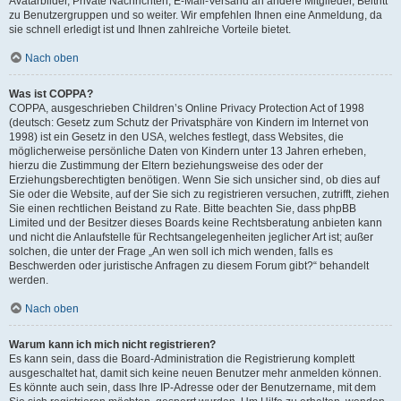
Avatarbilder, Private Nachrichten, E-Mail-Versand an andere Mitglieder, Beitritt
zu Benutzergruppen und so weiter. Wir empfehlen Ihnen eine Anmeldung, da
sie schnell erledigt ist und Ihnen zahlreiche Vorteile bietet.
Nach oben
Was ist COPPA?
COPPA, ausgeschrieben Children’s Online Privacy Protection Act of 1998
(deutsch: Gesetz zum Schutz der Privatsphäre von Kindern im Internet von
1998) ist ein Gesetz in den USA, welches festlegt, dass Websites, die
möglicherweise persönliche Daten von Kindern unter 13 Jahren erheben,
hierzu die Zustimmung der Eltern beziehungsweise des oder der
Erziehungsberechtigten benötigen. Wenn Sie sich unsicher sind, ob dies auf
Sie oder die Website, auf der Sie sich zu registrieren versuchen, zutrifft, ziehen
Sie einen rechtlichen Beistand zu Rate. Bitte beachten Sie, dass phpBB
Limited und der Besitzer dieses Boards keine Rechtsberatung anbieten kann
und nicht die Anlaufstelle für Rechtsangelegenheiten jeglicher Art ist; außer
solchen, die unter der Frage „An wen soll ich mich wenden, falls es
Beschwerden oder juristische Anfragen zu diesem Forum gibt?“ behandelt
werden.
Nach oben
Warum kann ich mich nicht registrieren?
Es kann sein, dass die Board-Administration die Registrierung komplett
ausgeschaltet hat, damit sich keine neuen Benutzer mehr anmelden können.
Es könnte auch sein, dass Ihre IP-Adresse oder der Benutzername, mit dem