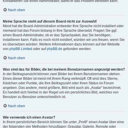
Kontaktieren Sie einen Administrator, damit er das Problem beheben kann.
Nach oben
Meine Sprache steht auf diesem Board nicht zur Auswahl!
Meist hat die Board-Administration entweder Ihre Sprache nicht installiert oder
niemand hat das Forum bislang in Ihre Sprache übersetzt. Fragen Sie ggf.
einen Board-Administrator, ob er das Sprachpaket, das Sie benötigen,
installieren kann. Falls es noch nicht existiert, würden wir uns freuen, wenn Sie
es übersetzen würden. Weitere Informationen dazu können auf der Website
von
phpBB Limited
oder auf
phpBB.de
gefunden werden.
Nach oben
Was sind das für Bilder, die bei meinem Benutzernamen angezeigt werden?
In der Beitragsansicht können zwei Bilder bei Ihrem Benutzernamen stehen.
Eines dieser Bilder ist meist mit Ihrem Rang verknüpft: Oft sind dies Sterne,
Kästchen oder Punkte, die Ihre Beitragszahl oder Ihren Status im Forum
angeben. Das andere, meist größere, Bild wird auch als „Avatar“ bezeichnet.
Es handelt sich hierbei in der Regel um ein persönliches Bild, welches von
Benutzer zu Benutzer unterschiedlich ist.
Nach oben
Wie verwende ich einen Avatar?
In Ihrem persönlichen Bereich können Sie unter „Profil“ einen Avatar über eine
der folgenden vier Methoden hinzufügen: Gravatar, Galerie, Remote oder