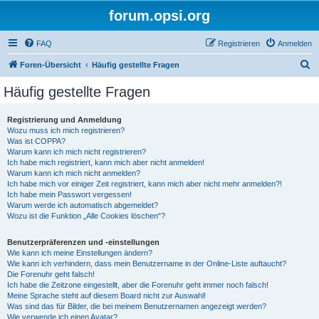
forum.opsi.org
FAQ
Registrieren
Anmelden
S
Foren-Übersicht
Häufig gestellte Fragen
u
Häufig gestellte Fragen
c
h
Registrierung und Anmeldung
Wozu muss ich mich registrieren?
e
Was ist COPPA?
Warum kann ich mich nicht registrieren?
Ich habe mich registriert, kann mich aber nicht anmelden!
Warum kann ich mich nicht anmelden?
Ich habe mich vor einiger Zeit registriert, kann mich aber nicht mehr anmelden?!
Ich habe mein Passwort vergessen!
Warum werde ich automatisch abgemeldet?
Wozu ist die Funktion „Alle Cookies löschen“?
Benutzerpräferenzen und -einstellungen
Wie kann ich meine Einstellungen ändern?
Wie kann ich verhindern, dass mein Benutzername in der Online-Liste auftaucht?
Die Forenuhr geht falsch!
Ich habe die Zeitzone eingestellt, aber die Forenuhr geht immer noch falsch!
Meine Sprache steht auf diesem Board nicht zur Auswahl!
Was sind das für Bilder, die bei meinem Benutzernamen angezeigt werden?
Wie verwende ich einen Avatar?