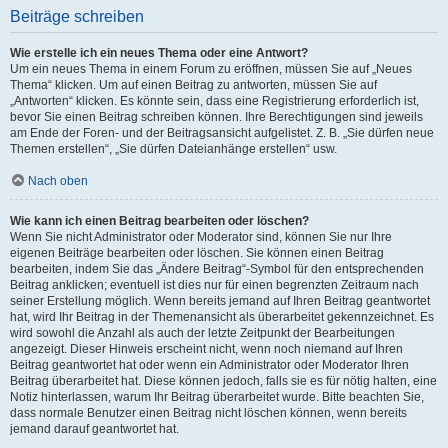
Beiträge schreiben
Wie erstelle ich ein neues Thema oder eine Antwort?
Um ein neues Thema in einem Forum zu eröffnen, müssen Sie auf „Neues
Thema“ klicken. Um auf einen Beitrag zu antworten, müssen Sie auf
„Antworten“ klicken. Es könnte sein, dass eine Registrierung erforderlich ist,
bevor Sie einen Beitrag schreiben können. Ihre Berechtigungen sind jeweils
am Ende der Foren- und der Beitragsansicht aufgelistet. Z. B. „Sie dürfen neue
Themen erstellen“, „Sie dürfen Dateianhänge erstellen“ usw.
Nach oben
Wie kann ich einen Beitrag bearbeiten oder löschen?
Wenn Sie nicht Administrator oder Moderator sind, können Sie nur Ihre
eigenen Beiträge bearbeiten oder löschen. Sie können einen Beitrag
bearbeiten, indem Sie das „Ändere Beitrag“-Symbol für den entsprechenden
Beitrag anklicken; eventuell ist dies nur für einen begrenzten Zeitraum nach
seiner Erstellung möglich. Wenn bereits jemand auf Ihren Beitrag geantwortet
hat, wird Ihr Beitrag in der Themenansicht als überarbeitet gekennzeichnet. Es
wird sowohl die Anzahl als auch der letzte Zeitpunkt der Bearbeitungen
angezeigt. Dieser Hinweis erscheint nicht, wenn noch niemand auf Ihren
Beitrag geantwortet hat oder wenn ein Administrator oder Moderator Ihren
Beitrag überarbeitet hat. Diese können jedoch, falls sie es für nötig halten, eine
Notiz hinterlassen, warum Ihr Beitrag überarbeitet wurde. Bitte beachten Sie,
dass normale Benutzer einen Beitrag nicht löschen können, wenn bereits
jemand darauf geantwortet hat.