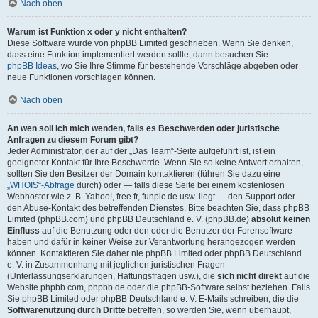
Nach oben
Warum ist Funktion x oder y nicht enthalten?
Diese Software wurde von phpBB Limited geschrieben. Wenn Sie denken,
dass eine Funktion implementiert werden sollte, dann besuchen Sie
phpBB Ideas
, wo Sie Ihre Stimme für bestehende Vorschläge abgeben oder
neue Funktionen vorschlagen können.
Nach oben
An wen soll ich mich wenden, falls es Beschwerden oder juristische
Anfragen zu diesem Forum gibt?
Jeder Administrator, der auf der „Das Team“-Seite aufgeführt ist, ist ein
geeigneter Kontakt für Ihre Beschwerde. Wenn Sie so keine Antwort erhalten,
sollten Sie den Besitzer der Domain kontaktieren (führen Sie dazu eine
„WHOIS“-Abfrage
durch) oder — falls diese Seite bei einem kostenlosen
Webhoster wie z. B. Yahoo!, free.fr, funpic.de usw. liegt — den Support oder
den Abuse-Kontakt des betreffenden Dienstes. Bitte beachten Sie, dass phpBB
Limited (phpBB.com) und phpBB Deutschland e. V. (phpBB.de)
absolut keinen
Einfluss
auf die Benutzung oder den oder die Benutzer der Forensoftware
haben und dafür in keiner Weise zur Verantwortung herangezogen werden
können. Kontaktieren Sie daher nie phpBB Limited oder phpBB Deutschland
e. V. in Zusammenhang mit jeglichen juristischen Fragen
(Unterlassungserklärungen, Haftungsfragen usw.), die
sich nicht direkt
auf die
Website phpbb.com, phpbb.de oder die phpBB-Software selbst beziehen. Falls
Sie phpBB Limited oder phpBB Deutschland e. V. E-Mails schreiben, die die
Softwarenutzung durch Dritte
betreffen, so werden Sie, wenn überhaupt,