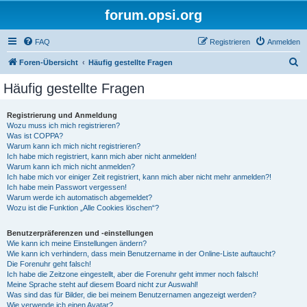
forum.opsi.org
FAQ
Registrieren
Anmelden
S
Foren-Übersicht
Häufig gestellte Fragen
u
Häufig gestellte Fragen
c
h
Registrierung und Anmeldung
Wozu muss ich mich registrieren?
e
Was ist COPPA?
Warum kann ich mich nicht registrieren?
Ich habe mich registriert, kann mich aber nicht anmelden!
Warum kann ich mich nicht anmelden?
Ich habe mich vor einiger Zeit registriert, kann mich aber nicht mehr anmelden?!
Ich habe mein Passwort vergessen!
Warum werde ich automatisch abgemeldet?
Wozu ist die Funktion „Alle Cookies löschen“?
Benutzerpräferenzen und -einstellungen
Wie kann ich meine Einstellungen ändern?
Wie kann ich verhindern, dass mein Benutzername in der Online-Liste auftaucht?
Die Forenuhr geht falsch!
Ich habe die Zeitzone eingestellt, aber die Forenuhr geht immer noch falsch!
Meine Sprache steht auf diesem Board nicht zur Auswahl!
Was sind das für Bilder, die bei meinem Benutzernamen angezeigt werden?
Wie verwende ich einen Avatar?