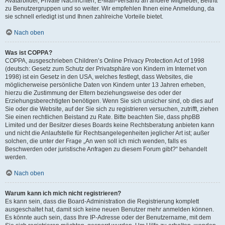
Avatarbilder, Private Nachrichten, E-Mail-Versand an andere Mitglieder, Beitritt
zu Benutzergruppen und so weiter. Wir empfehlen Ihnen eine Anmeldung, da
sie schnell erledigt ist und Ihnen zahlreiche Vorteile bietet.
Nach oben
Was ist COPPA?
COPPA, ausgeschrieben Children’s Online Privacy Protection Act of 1998
(deutsch: Gesetz zum Schutz der Privatsphäre von Kindern im Internet von
1998) ist ein Gesetz in den USA, welches festlegt, dass Websites, die
möglicherweise persönliche Daten von Kindern unter 13 Jahren erheben,
hierzu die Zustimmung der Eltern beziehungsweise des oder der
Erziehungsberechtigten benötigen. Wenn Sie sich unsicher sind, ob dies auf
Sie oder die Website, auf der Sie sich zu registrieren versuchen, zutrifft, ziehen
Sie einen rechtlichen Beistand zu Rate. Bitte beachten Sie, dass phpBB
Limited und der Besitzer dieses Boards keine Rechtsberatung anbieten kann
und nicht die Anlaufstelle für Rechtsangelegenheiten jeglicher Art ist; außer
solchen, die unter der Frage „An wen soll ich mich wenden, falls es
Beschwerden oder juristische Anfragen zu diesem Forum gibt?“ behandelt
werden.
Nach oben
Warum kann ich mich nicht registrieren?
Es kann sein, dass die Board-Administration die Registrierung komplett
ausgeschaltet hat, damit sich keine neuen Benutzer mehr anmelden können.
Es könnte auch sein, dass Ihre IP-Adresse oder der Benutzername, mit dem