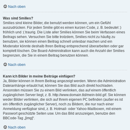
Nach oben
Was sind Smilies?
Smilies sind kleine Bilder, die benutzt werden können, um ein Gefühl
auszudrücken. Für jeden Smilie gibt es einen kurzen Code, z. B. bedeutet :)
fröhlich und :( traurig. Die Liste aller Smilies können Sie beim Verfassen eines
Beitrags sehen. Versuchen Sie bitte trotzdem, Smilies nicht zu häufig zu
benutzen, sie können einen Beitrag schnell unlesbar machen und ein
Moderator könnte deshalb Ihren Beitrag entsprechend überarbeiten oder gar
komplett löschen. Die Board-Administration kann auch die Anzahl der Smilies
begrenzen, die Sie in einem Beitrag benutzen können.
Nach oben
Kann ich Bilder in meine Beiträge einfügen?
Ja, Bilder können in Ihrem Beitrag angezeigt werden. Wenn die Administration
Dateianhänge erlaubt hat, können Sie das Bild auch direkt hochladen.
Ansonsten müssen Sie zu einem Bild verlinken, das auf einem öffentlich
zugänglichen Server liegt, z. B. http://www.domain.tld/mein-bild.gif. Sie können
weder Bilder verlinken, die sich auf Ihrem eigenen PC befinden (außer es ist
ein öffentlich zugänglicher Server), noch zu Bildern, die nur nach einer
Anmeldung verfügbar sind, z. B. Hotmail- oder Yahoo-Mailboxen, mit einem
Passwort geschützte Seiten usw. Um das Bild anzuzeigen, benutze den
BBCode-Tag „[img]“.
Nach oben