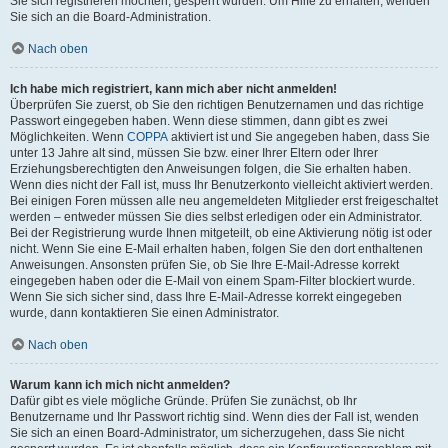
Sie sich registrieren möchten, gesperrt wurden. Um Hilfe zu erhalten, wenden
Sie sich an die Board-Administration.
Nach oben
Ich habe mich registriert, kann mich aber nicht anmelden!
Überprüfen Sie zuerst, ob Sie den richtigen Benutzernamen und das richtige
Passwort eingegeben haben. Wenn diese stimmen, dann gibt es zwei
Möglichkeiten. Wenn
COPPA
aktiviert ist und Sie angegeben haben, dass Sie
unter 13 Jahre alt sind, müssen Sie bzw. einer Ihrer Eltern oder Ihrer
Erziehungsberechtigten den Anweisungen folgen, die Sie erhalten haben.
Wenn dies nicht der Fall ist, muss Ihr Benutzerkonto vielleicht aktiviert werden.
Bei einigen Foren müssen alle neu angemeldeten Mitglieder erst freigeschaltet
werden – entweder müssen Sie dies selbst erledigen oder ein Administrator.
Bei der Registrierung wurde Ihnen mitgeteilt, ob eine Aktivierung nötig ist oder
nicht. Wenn Sie eine E-Mail erhalten haben, folgen Sie den dort enthaltenen
Anweisungen. Ansonsten prüfen Sie, ob Sie Ihre E-Mail-Adresse korrekt
eingegeben haben oder die E-Mail von einem Spam-Filter blockiert wurde.
Wenn Sie sich sicher sind, dass Ihre E-Mail-Adresse korrekt eingegeben
wurde, dann kontaktieren Sie einen Administrator.
Nach oben
Warum kann ich mich nicht anmelden?
Dafür gibt es viele mögliche Gründe. Prüfen Sie zunächst, ob Ihr
Benutzername und Ihr Passwort richtig sind. Wenn dies der Fall ist, wenden
Sie sich an einen Board-Administrator, um sicherzugehen, dass Sie nicht