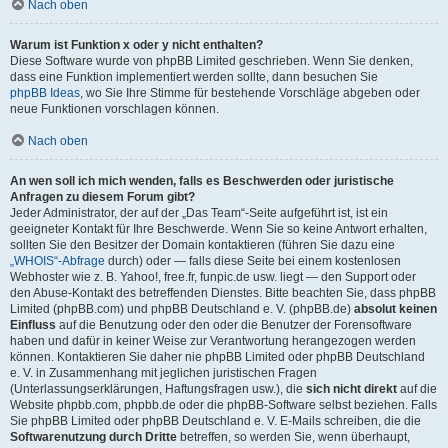
Nach oben
Warum ist Funktion x oder y nicht enthalten?
Diese Software wurde von phpBB Limited geschrieben. Wenn Sie denken,
dass eine Funktion implementiert werden sollte, dann besuchen Sie
phpBB Ideas
, wo Sie Ihre Stimme für bestehende Vorschläge abgeben oder
neue Funktionen vorschlagen können.
Nach oben
An wen soll ich mich wenden, falls es Beschwerden oder juristische
Anfragen zu diesem Forum gibt?
Jeder Administrator, der auf der „Das Team“-Seite aufgeführt ist, ist ein
geeigneter Kontakt für Ihre Beschwerde. Wenn Sie so keine Antwort erhalten,
sollten Sie den Besitzer der Domain kontaktieren (führen Sie dazu eine
„WHOIS“-Abfrage
durch) oder — falls diese Seite bei einem kostenlosen
Webhoster wie z. B. Yahoo!, free.fr, funpic.de usw. liegt — den Support oder
den Abuse-Kontakt des betreffenden Dienstes. Bitte beachten Sie, dass phpBB
Limited (phpBB.com) und phpBB Deutschland e. V. (phpBB.de)
absolut keinen
Einfluss
auf die Benutzung oder den oder die Benutzer der Forensoftware
haben und dafür in keiner Weise zur Verantwortung herangezogen werden
können. Kontaktieren Sie daher nie phpBB Limited oder phpBB Deutschland
e. V. in Zusammenhang mit jeglichen juristischen Fragen
(Unterlassungserklärungen, Haftungsfragen usw.), die
sich nicht direkt
auf die
Website phpbb.com, phpbb.de oder die phpBB-Software selbst beziehen. Falls
Sie phpBB Limited oder phpBB Deutschland e. V. E-Mails schreiben, die die
Softwarenutzung durch Dritte
betreffen, so werden Sie, wenn überhaupt,