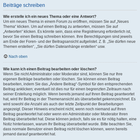
Beiträge schreiben
Wie erstelle ich ein neues Thema oder eine Antwort?
Um ein neues Thema in einem Forum zu eröffnen, müssen Sie auf „Neues
Thema“ klicken. Um auf einen Beitrag zu antworten, müssen Sie auf
„Antworten“ klicken. Es könnte sein, dass eine Registrierung erforderlich ist,
bevor Sie einen Beitrag schreiben können. Ihre Berechtigungen sind jeweils
am Ende der Foren- und der Beitragsansicht aufgelistet. Z. B. „Sie dürfen neue
Themen erstellen“, „Sie dürfen Dateianhänge erstellen“ usw.
Nach oben
Wie kann ich einen Beitrag bearbeiten oder löschen?
Wenn Sie nicht Administrator oder Moderator sind, können Sie nur Ihre
eigenen Beiträge bearbeiten oder löschen. Sie können einen Beitrag
bearbeiten, indem Sie das „Ändere Beitrag“-Symbol für den entsprechenden
Beitrag anklicken; eventuell ist dies nur für einen begrenzten Zeitraum nach
seiner Erstellung möglich. Wenn bereits jemand auf Ihren Beitrag geantwortet
hat, wird Ihr Beitrag in der Themenansicht als überarbeitet gekennzeichnet. Es
wird sowohl die Anzahl als auch der letzte Zeitpunkt der Bearbeitungen
angezeigt. Dieser Hinweis erscheint nicht, wenn noch niemand auf Ihren
Beitrag geantwortet hat oder wenn ein Administrator oder Moderator Ihren
Beitrag überarbeitet hat. Diese können jedoch, falls sie es für nötig halten, eine
Notiz hinterlassen, warum Ihr Beitrag überarbeitet wurde. Bitte beachten Sie,
dass normale Benutzer einen Beitrag nicht löschen können, wenn bereits
jemand darauf geantwortet hat.