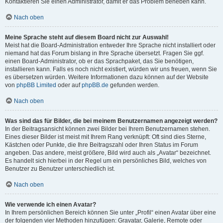
Kontaktieren Sie einen Administrator, damit er das Problem beheben kann.
Nach oben
Meine Sprache steht auf diesem Board nicht zur Auswahl!
Meist hat die Board-Administration entweder Ihre Sprache nicht installiert oder
niemand hat das Forum bislang in Ihre Sprache übersetzt. Fragen Sie ggf.
einen Board-Administrator, ob er das Sprachpaket, das Sie benötigen,
installieren kann. Falls es noch nicht existiert, würden wir uns freuen, wenn Sie
es übersetzen würden. Weitere Informationen dazu können auf der Website
von
phpBB Limited
oder auf
phpBB.de
gefunden werden.
Nach oben
Was sind das für Bilder, die bei meinem Benutzernamen angezeigt werden?
In der Beitragsansicht können zwei Bilder bei Ihrem Benutzernamen stehen.
Eines dieser Bilder ist meist mit Ihrem Rang verknüpft: Oft sind dies Sterne,
Kästchen oder Punkte, die Ihre Beitragszahl oder Ihren Status im Forum
angeben. Das andere, meist größere, Bild wird auch als „Avatar“ bezeichnet.
Es handelt sich hierbei in der Regel um ein persönliches Bild, welches von
Benutzer zu Benutzer unterschiedlich ist.
Nach oben
Wie verwende ich einen Avatar?
In Ihrem persönlichen Bereich können Sie unter „Profil“ einen Avatar über eine
der folgenden vier Methoden hinzufügen: Gravatar, Galerie, Remote oder