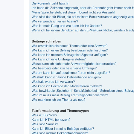
Die Forenuhr geht falsch!
Ich habe die Zeitzone eingestellt, aber die Forenuhr geht immer noch f
Meine Sprache steht auf diesem Board nicht zur Auswahl!
Was sind das für Bilder, die bei meinem Benutzernamen angezeigt we
Wie verwende ich einen Avatar?
Was ist mein Rang und wie kann ich ihn ändern?
Wenn ich bei einem Benutzer auf den E-Mail-Link klicke, werde ich au
Beiträge schreiben
Wie erstelle ich ein neues Thema oder eine Antwort?
Wie kann ich einen Beitrag bearbeiten oder löschen?
Wie kann ich meinem Beitrag eine Signatur anfügen?
Wie kann ich eine Umfrage erstellen?
Wieso kann ich nicht mehr Antwortmöglichkeiten erstellen?
Wie bearbeite oder lösche ich eine Umfrage?
Warum kann ich auf bestimmte Foren nicht zugreifen?
Weshalb kann ich keine Dateianhänge anfügen?
Weshalb wurde ich verwarnt?
Wie kann ich Beiträge den Moderatoren melden?
Was bewirkt die „Speichern“-Schaltfläche beim Schreiben eines Beitra
Warum muss mein Beitrag erst freigegeben werden?
Wie markiere ich ein Thema als neu?
Textformatierung und Thementypen
Was ist BBCode?
Kann ich HTML benutzen?
Was sind Smilies?
Kann ich Bilder in meine Beiträge einfügen?
Was sind globale Bekanntmachungen?