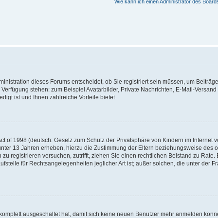
Wie kann ich einen Administrator des Board
nistration dieses Forums entscheidet, ob Sie registriert sein müssen, um Beiträge z
ur Verfügung stehen: zum Beispiel Avatarbilder, Private Nachrichten, E-Mail-Versand
igt ist und Ihnen zahlreiche Vorteile bietet.
t of 1998 (deutsch: Gesetz zum Schutz der Privatsphäre von Kindern im Internet vo
unter 13 Jahren erheben, hierzu die Zustimmung der Eltern beziehungsweise des o
h zu registrieren versuchen, zutrifft, ziehen Sie einen rechtlichen Beistand zu Rat
stelle für Rechtsangelegenheiten jeglicher Art ist; außer solchen, die unter der 
.
 komplett ausgeschaltet hat, damit sich keine neuen Benutzer mehr anmelden könne