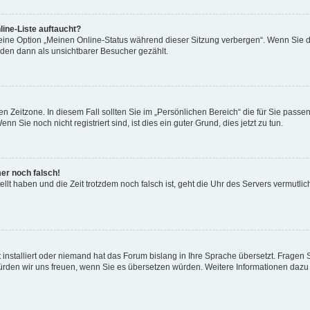
ine-Liste auftaucht?
 eine Option „Meinen Online-Status während dieser Sitzung verbergen“. Wenn Sie d
rden dann als unsichtbarer Besucher gezählt.
n Zeitzone. In diesem Fall sollten Sie im „Persönlichen Bereich“ die für Sie passend
 Sie noch nicht registriert sind, ist dies ein guter Grund, dies jetzt zu tun.
mer noch falsch!
ellt haben und die Zeit trotzdem noch falsch ist, geht die Uhr des Servers vermutlic
 installiert oder niemand hat das Forum bislang in Ihre Sprache übersetzt. Fragen 
t, würden wir uns freuen, wenn Sie es übersetzen würden. Weitere Informationen da