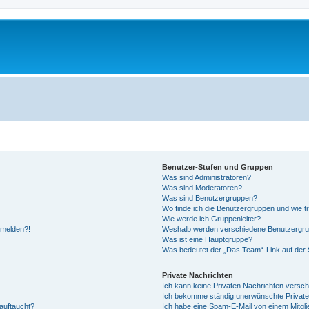
Benutzer-Stufen und Gruppen
Was sind Administratoren?
Was sind Moderatoren?
Was sind Benutzergruppen?
Wo finde ich die Benutzergruppen und wie tr
Wie werde ich Gruppenleiter?
anmelden?!
Weshalb werden verschiedene Benutzergrupp
Was ist eine Hauptgruppe?
Was bedeutet der „Das Team“-Link auf der S
Private Nachrichten
Ich kann keine Privaten Nachrichten versch
Ich bekomme ständig unerwünschte Private
auftaucht?
Ich habe eine Spam-E-Mail von einem Mitgli