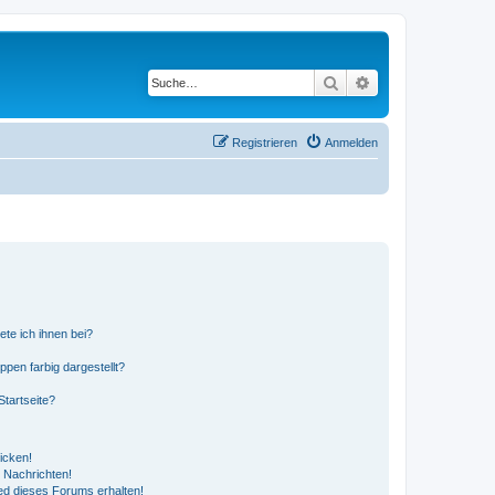
Suche
Erweiterte Suche
Registrieren
Anmelden
ete ich ihnen bei?
en farbig dargestellt?
tartseite?
icken!
 Nachrichten!
ed dieses Forums erhalten!