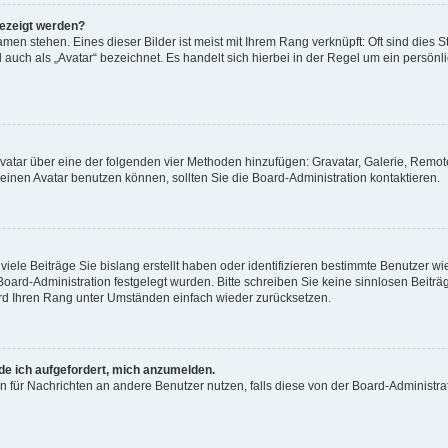
gezeigt werden?
men stehen. Eines dieser Bilder ist meist mit Ihrem Rang verknüpft: Oft sind dies S
auch als „Avatar“ bezeichnet. Es handelt sich hierbei in der Regel um ein persönl
 Avatar über eine der folgenden vier Methoden hinzufügen: Gravatar, Galerie, Rem
inen Avatar benutzen können, sollten Sie die Board-Administration kontaktieren.
iele Beiträge Sie bislang erstellt haben oder identifizieren bestimmte Benutzer
 Board-Administration festgelegt wurden. Bitte schreiben Sie keine sinnlosen Beit
wird Ihren Rang unter Umständen einfach wieder zurücksetzen.
rde ich aufgefordert, mich anzumelden.
ion für Nachrichten an andere Benutzer nutzen, falls diese von der Board-Administ