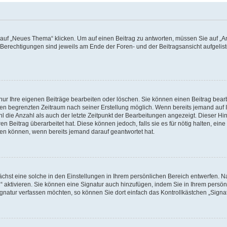
f „Neues Thema“ klicken. Um auf einen Beitrag zu antworten, müssen Sie auf „Ant
e Berechtigungen sind jeweils am Ende der Foren- und der Beitragsansicht aufgeliste
nur Ihre eigenen Beiträge bearbeiten oder löschen. Sie können einen Beitrag bear
nen begrenzten Zeitraum nach seiner Erstellung möglich. Wenn bereits jemand auf Ih
 die Anzahl als auch der letzte Zeitpunkt der Bearbeitungen angezeigt. Dieser Hi
 Beitrag überarbeitet hat. Diese können jedoch, falls sie es für nötig halten, eine 
hen können, wenn bereits jemand darauf geantwortet hat.
hst eine solche in den Einstellungen in Ihrem persönlichen Bereich entwerfen. Na
 aktivieren. Sie können eine Signatur auch hinzufügen, indem Sie in Ihrem persö
gnatur verfassen möchten, so können Sie dort einfach das Kontrollkästchen „Signa