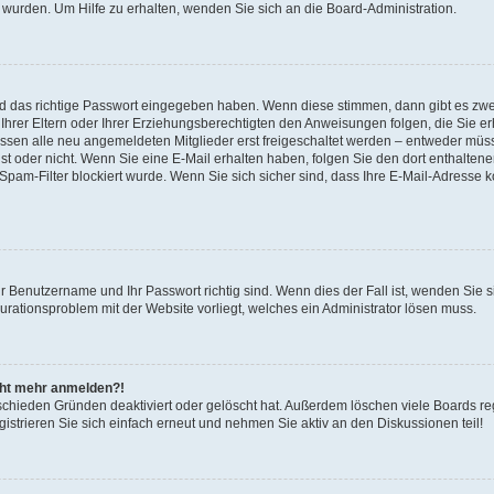
 wurden. Um Hilfe zu erhalten, wenden Sie sich an die Board-Administration.
nd das richtige Passwort eingegeben haben. Wenn diese stimmen, dann gibt es zw
Ihrer Eltern oder Ihrer Erziehungsberechtigten den Anweisungen folgen, die Sie erh
üssen alle neu angemeldeten Mitglieder erst freigeschaltet werden – entweder müsse
 ist oder nicht. Wenn Sie eine E-Mail erhalten haben, folgen Sie den dort enthalte
pam-Filter blockiert wurde. Wenn Sie sich sicher sind, dass Ihre E-Mail-Adresse 
hr Benutzername und Ihr Passwort richtig sind. Wenn dies der Fall ist, wenden Sie
gurationsproblem mit der Website vorliegt, welches ein Administrator lösen muss.
icht mehr anmelden?!
schieden Gründen deaktiviert oder gelöscht hat. Außerdem löschen viele Boards reg
strieren Sie sich einfach erneut und nehmen Sie aktiv an den Diskussionen teil!