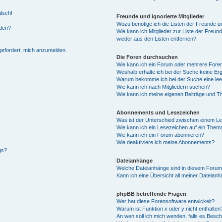
alsch!
Freunde und ignorierte Mitglieder
Wozu benötige ich die Listen der Freunde un
rden?
Wie kann ich Mitglieder zur Liste der Freund
wieder aus den Listen entfernen?
fgefordert, mich anzumelden.
Die Foren durchsuchen
Wie kann ich ein Forum oder mehrere For
Weshalb erhalte ich bei der Suche keine Er
Warum bekomme ich bei der Suche eine lee
Wie kann ich nach Mitgliedern suchen?
Wie kann ich meine eigenen Beiträge und T
Abonnements und Lesezeichen
Was ist der Unterschied zwischen einem L
Wie kann ich ein Lesezeichen auf ein Them
Wie kann ich ein Forum abonnieren?
Wie deaktiviere ich meine Abonnements?
gs?
Dateianhänge
Welche Dateianhänge sind in diesem Forum
Kann ich eine Übersicht all meiner Dateian
phpBB betreffende Fragen
Wer hat diese Forensoftware entwickelt?
Warum ist Funktion x oder y nicht enthalten
An wen soll ich mich wenden, falls es Besc