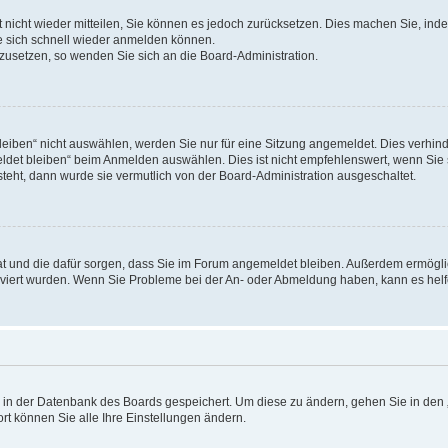
rt nicht wieder mitteilen, Sie können es jedoch zurücksetzen. Dies machen Sie, in
e sich schnell wieder anmelden können.
ckzusetzen, so wenden Sie sich an die Board-Administration.
ben“ nicht auswählen, werden Sie nur für eine Sitzung angemeldet. Dies verhinde
et bleiben“ beim Anmelden auswählen. Dies ist nicht empfehlenswert, wenn Sie s
steht, dann wurde sie vermutlich von der Board-Administration ausgeschaltet.
 hat und die dafür sorgen, dass Sie im Forum angemeldet bleiben. Außerdem ermögl
ktiviert wurden. Wenn Sie Probleme bei der An- oder Abmeldung haben, kann es hel
en in der Datenbank des Boards gespeichert. Um diese zu ändern, gehen Sie in den 
rt können Sie alle Ihre Einstellungen ändern.