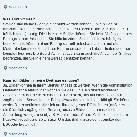
Nach oben
Was sind Smilies?
Smilies sind kleine Bilder, die benutzt werden können, um ein Gefühl
auszudrücken. Für jeden Smilie gibt es einen kurzen Code, z. B. bedeutet :)
fröhlich und :( traurig. Die Liste aller Smilies können Sie beim Verfassen eines
Beitrags sehen. Versuchen Sie bitte trotzdem, Smilies nicht zu häufig zu
benutzen, sie können einen Beitrag schnell unlesbar machen und ein
Moderator könnte deshalb Ihren Beitrag entsprechend überarbeiten oder gar
komplett löschen. Die Board-Administration kann auch die Anzahl der Smilies
begrenzen, die Sie in einem Beitrag benutzen können.
Nach oben
Kann ich Bilder in meine Beiträge einfügen?
Ja, Bilder können in Ihrem Beitrag angezeigt werden. Wenn die Administration
Dateianhänge erlaubt hat, können Sie das Bild auch direkt hochladen.
Ansonsten müssen Sie zu einem Bild verlinken, das auf einem öffentlich
zugänglichen Server liegt, z. B. http://www.domain.tld/mein-bild.gif. Sie können
weder Bilder verlinken, die sich auf Ihrem eigenen PC befinden (außer es ist
ein öffentlich zugänglicher Server), noch zu Bildern, die nur nach einer
Anmeldung verfügbar sind, z. B. Hotmail- oder Yahoo-Mailboxen, mit einem
Passwort geschützte Seiten usw. Um das Bild anzuzeigen, benutze den
BBCode-Tag „[img]“.
Nach oben