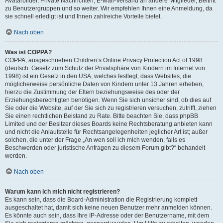
Avatarbilder, Private Nachrichten, E-Mail-Versand an andere Mitglieder, Beitritt
zu Benutzergruppen und so weiter. Wir empfehlen Ihnen eine Anmeldung, da
sie schnell erledigt ist und Ihnen zahlreiche Vorteile bietet.
Nach oben
Was ist COPPA?
COPPA, ausgeschrieben Children’s Online Privacy Protection Act of 1998
(deutsch: Gesetz zum Schutz der Privatsphäre von Kindern im Internet von
1998) ist ein Gesetz in den USA, welches festlegt, dass Websites, die
möglicherweise persönliche Daten von Kindern unter 13 Jahren erheben,
hierzu die Zustimmung der Eltern beziehungsweise des oder der
Erziehungsberechtigten benötigen. Wenn Sie sich unsicher sind, ob dies auf
Sie oder die Website, auf der Sie sich zu registrieren versuchen, zutrifft, ziehen
Sie einen rechtlichen Beistand zu Rate. Bitte beachten Sie, dass phpBB
Limited und der Besitzer dieses Boards keine Rechtsberatung anbieten kann
und nicht die Anlaufstelle für Rechtsangelegenheiten jeglicher Art ist; außer
solchen, die unter der Frage „An wen soll ich mich wenden, falls es
Beschwerden oder juristische Anfragen zu diesem Forum gibt?“ behandelt
werden.
Nach oben
Warum kann ich mich nicht registrieren?
Es kann sein, dass die Board-Administration die Registrierung komplett
ausgeschaltet hat, damit sich keine neuen Benutzer mehr anmelden können.
Es könnte auch sein, dass Ihre IP-Adresse oder der Benutzername, mit dem