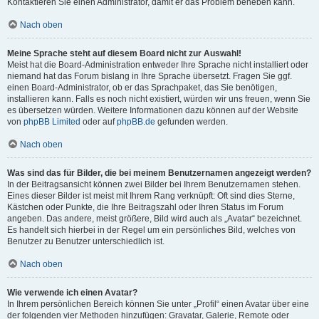
Kontaktieren Sie einen Administrator, damit er das Problem beheben kann.
Nach oben
Meine Sprache steht auf diesem Board nicht zur Auswahl!
Meist hat die Board-Administration entweder Ihre Sprache nicht installiert oder
niemand hat das Forum bislang in Ihre Sprache übersetzt. Fragen Sie ggf.
einen Board-Administrator, ob er das Sprachpaket, das Sie benötigen,
installieren kann. Falls es noch nicht existiert, würden wir uns freuen, wenn Sie
es übersetzen würden. Weitere Informationen dazu können auf der Website
von
phpBB Limited
oder auf
phpBB.de
gefunden werden.
Nach oben
Was sind das für Bilder, die bei meinem Benutzernamen angezeigt werden?
In der Beitragsansicht können zwei Bilder bei Ihrem Benutzernamen stehen.
Eines dieser Bilder ist meist mit Ihrem Rang verknüpft: Oft sind dies Sterne,
Kästchen oder Punkte, die Ihre Beitragszahl oder Ihren Status im Forum
angeben. Das andere, meist größere, Bild wird auch als „Avatar“ bezeichnet.
Es handelt sich hierbei in der Regel um ein persönliches Bild, welches von
Benutzer zu Benutzer unterschiedlich ist.
Nach oben
Wie verwende ich einen Avatar?
In Ihrem persönlichen Bereich können Sie unter „Profil“ einen Avatar über eine
der folgenden vier Methoden hinzufügen: Gravatar, Galerie, Remote oder