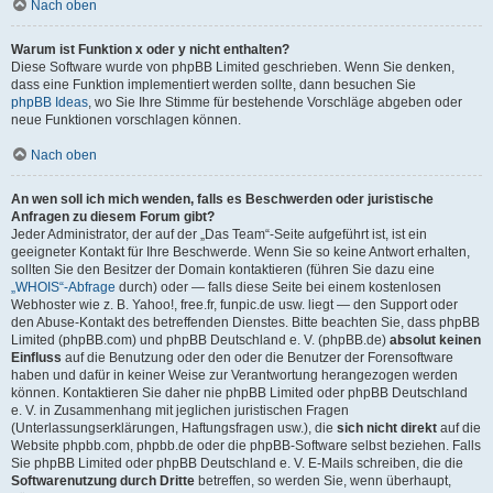
Nach oben
Warum ist Funktion x oder y nicht enthalten?
Diese Software wurde von phpBB Limited geschrieben. Wenn Sie denken,
dass eine Funktion implementiert werden sollte, dann besuchen Sie
phpBB Ideas
, wo Sie Ihre Stimme für bestehende Vorschläge abgeben oder
neue Funktionen vorschlagen können.
Nach oben
An wen soll ich mich wenden, falls es Beschwerden oder juristische
Anfragen zu diesem Forum gibt?
Jeder Administrator, der auf der „Das Team“-Seite aufgeführt ist, ist ein
geeigneter Kontakt für Ihre Beschwerde. Wenn Sie so keine Antwort erhalten,
sollten Sie den Besitzer der Domain kontaktieren (führen Sie dazu eine
„WHOIS“-Abfrage
durch) oder — falls diese Seite bei einem kostenlosen
Webhoster wie z. B. Yahoo!, free.fr, funpic.de usw. liegt — den Support oder
den Abuse-Kontakt des betreffenden Dienstes. Bitte beachten Sie, dass phpBB
Limited (phpBB.com) und phpBB Deutschland e. V. (phpBB.de)
absolut keinen
Einfluss
auf die Benutzung oder den oder die Benutzer der Forensoftware
haben und dafür in keiner Weise zur Verantwortung herangezogen werden
können. Kontaktieren Sie daher nie phpBB Limited oder phpBB Deutschland
e. V. in Zusammenhang mit jeglichen juristischen Fragen
(Unterlassungserklärungen, Haftungsfragen usw.), die
sich nicht direkt
auf die
Website phpbb.com, phpbb.de oder die phpBB-Software selbst beziehen. Falls
Sie phpBB Limited oder phpBB Deutschland e. V. E-Mails schreiben, die die
Softwarenutzung durch Dritte
betreffen, so werden Sie, wenn überhaupt,