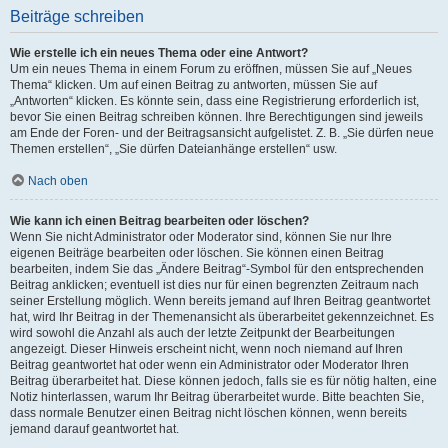
Beiträge schreiben
Wie erstelle ich ein neues Thema oder eine Antwort?
Um ein neues Thema in einem Forum zu eröffnen, müssen Sie auf „Neues
Thema“ klicken. Um auf einen Beitrag zu antworten, müssen Sie auf
„Antworten“ klicken. Es könnte sein, dass eine Registrierung erforderlich ist,
bevor Sie einen Beitrag schreiben können. Ihre Berechtigungen sind jeweils
am Ende der Foren- und der Beitragsansicht aufgelistet. Z. B. „Sie dürfen neue
Themen erstellen“, „Sie dürfen Dateianhänge erstellen“ usw.
Nach oben
Wie kann ich einen Beitrag bearbeiten oder löschen?
Wenn Sie nicht Administrator oder Moderator sind, können Sie nur Ihre
eigenen Beiträge bearbeiten oder löschen. Sie können einen Beitrag
bearbeiten, indem Sie das „Ändere Beitrag“-Symbol für den entsprechenden
Beitrag anklicken; eventuell ist dies nur für einen begrenzten Zeitraum nach
seiner Erstellung möglich. Wenn bereits jemand auf Ihren Beitrag geantwortet
hat, wird Ihr Beitrag in der Themenansicht als überarbeitet gekennzeichnet. Es
wird sowohl die Anzahl als auch der letzte Zeitpunkt der Bearbeitungen
angezeigt. Dieser Hinweis erscheint nicht, wenn noch niemand auf Ihren
Beitrag geantwortet hat oder wenn ein Administrator oder Moderator Ihren
Beitrag überarbeitet hat. Diese können jedoch, falls sie es für nötig halten, eine
Notiz hinterlassen, warum Ihr Beitrag überarbeitet wurde. Bitte beachten Sie,
dass normale Benutzer einen Beitrag nicht löschen können, wenn bereits
jemand darauf geantwortet hat.