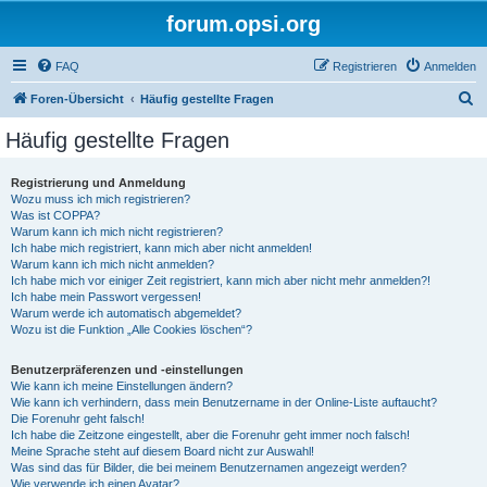
forum.opsi.org
FAQ
Registrieren
Anmelden
S
Foren-Übersicht
Häufig gestellte Fragen
u
Häufig gestellte Fragen
c
h
Registrierung und Anmeldung
Wozu muss ich mich registrieren?
e
Was ist COPPA?
Warum kann ich mich nicht registrieren?
Ich habe mich registriert, kann mich aber nicht anmelden!
Warum kann ich mich nicht anmelden?
Ich habe mich vor einiger Zeit registriert, kann mich aber nicht mehr anmelden?!
Ich habe mein Passwort vergessen!
Warum werde ich automatisch abgemeldet?
Wozu ist die Funktion „Alle Cookies löschen“?
Benutzerpräferenzen und -einstellungen
Wie kann ich meine Einstellungen ändern?
Wie kann ich verhindern, dass mein Benutzername in der Online-Liste auftaucht?
Die Forenuhr geht falsch!
Ich habe die Zeitzone eingestellt, aber die Forenuhr geht immer noch falsch!
Meine Sprache steht auf diesem Board nicht zur Auswahl!
Was sind das für Bilder, die bei meinem Benutzernamen angezeigt werden?
Wie verwende ich einen Avatar?