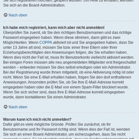
Sie sich registrieren möchten, gesperrt wurden. Um Hilfe zu erhalten, wenden
Sie sich an die Board-Administration.
Nach oben
Ich habe mich registriert, kann mich aber nicht anmelden!
Überprüfen Sie zuerst, ob Sie den richtigen Benutzernamen und das richtige
Passwort eingegeben haben. Wenn diese stimmen, dann gibt es zwei
Möglichkeiten. Wenn
COPPA
aktiviert ist und Sie angegeben haben, dass Sie
unter 13 Jahre alt sind, müssen Sie bzw. einer Ihrer Eltern oder Ihrer
Erziehungsberechtigten den Anweisungen folgen, die Sie erhalten haben.
Wenn dies nicht der Fall ist, muss Ihr Benutzerkonto vielleicht aktiviert werden.
Bei einigen Foren müssen alle neu angemeldeten Mitglieder erst freigeschaltet
werden – entweder müssen Sie dies selbst erledigen oder ein Administrator.
Bei der Registrierung wurde Ihnen mitgeteilt, ob eine Aktivierung nötig ist oder
nicht. Wenn Sie eine E-Mail erhalten haben, folgen Sie den dort enthaltenen
Anweisungen. Ansonsten prüfen Sie, ob Sie Ihre E-Mail-Adresse korrekt
eingegeben haben oder die E-Mail von einem Spam-Filter blockiert wurde.
Wenn Sie sich sicher sind, dass Ihre E-Mail-Adresse korrekt eingegeben
wurde, dann kontaktieren Sie einen Administrator.
Nach oben
Warum kann ich mich nicht anmelden?
Dafür gibt es viele mögliche Gründe. Prüfen Sie zunächst, ob Ihr
Benutzername und Ihr Passwort richtig sind. Wenn dies der Fall ist, wenden
Sie sich an einen Board-Administrator, um sicherzugehen, dass Sie nicht