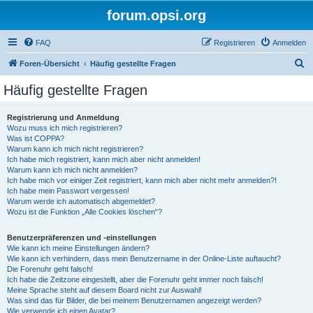
forum.opsi.org
FAQ
Registrieren
Anmelden
S
Foren-Übersicht
Häufig gestellte Fragen
u
Häufig gestellte Fragen
c
h
Registrierung und Anmeldung
Wozu muss ich mich registrieren?
e
Was ist COPPA?
Warum kann ich mich nicht registrieren?
Ich habe mich registriert, kann mich aber nicht anmelden!
Warum kann ich mich nicht anmelden?
Ich habe mich vor einiger Zeit registriert, kann mich aber nicht mehr anmelden?!
Ich habe mein Passwort vergessen!
Warum werde ich automatisch abgemeldet?
Wozu ist die Funktion „Alle Cookies löschen“?
Benutzerpräferenzen und -einstellungen
Wie kann ich meine Einstellungen ändern?
Wie kann ich verhindern, dass mein Benutzername in der Online-Liste auftaucht?
Die Forenuhr geht falsch!
Ich habe die Zeitzone eingestellt, aber die Forenuhr geht immer noch falsch!
Meine Sprache steht auf diesem Board nicht zur Auswahl!
Was sind das für Bilder, die bei meinem Benutzernamen angezeigt werden?
Wie verwende ich einen Avatar?