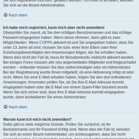
Sie sich registrieren möchten, gesperrt wurden. Um Hilfe zu erhalten, wenden
Sie sich an die Board-Administration.
Nach oben
Ich habe mich registriert, kann mich aber nicht anmelden!
Überprüfen Sie zuerst, ob Sie den richtigen Benutzernamen und das richtige
Passwort eingegeben haben. Wenn diese stimmen, dann gibt es zwei
Möglichkeiten. Wenn
COPPA
aktiviert ist und Sie angegeben haben, dass Sie
unter 13 Jahre alt sind, müssen Sie bzw. einer Ihrer Eltern oder Ihrer
Erziehungsberechtigten den Anweisungen folgen, die Sie erhalten haben.
Wenn dies nicht der Fall ist, muss Ihr Benutzerkonto vielleicht aktiviert werden.
Bei einigen Foren müssen alle neu angemeldeten Mitglieder erst freigeschaltet
werden – entweder müssen Sie dies selbst erledigen oder ein Administrator.
Bei der Registrierung wurde Ihnen mitgeteilt, ob eine Aktivierung nötig ist oder
nicht. Wenn Sie eine E-Mail erhalten haben, folgen Sie den dort enthaltenen
Anweisungen. Ansonsten prüfen Sie, ob Sie Ihre E-Mail-Adresse korrekt
eingegeben haben oder die E-Mail von einem Spam-Filter blockiert wurde.
Wenn Sie sich sicher sind, dass Ihre E-Mail-Adresse korrekt eingegeben
wurde, dann kontaktieren Sie einen Administrator.
Nach oben
Warum kann ich mich nicht anmelden?
Dafür gibt es viele mögliche Gründe. Prüfen Sie zunächst, ob Ihr
Benutzername und Ihr Passwort richtig sind. Wenn dies der Fall ist, wenden
Sie sich an einen Board-Administrator, um sicherzugehen, dass Sie nicht