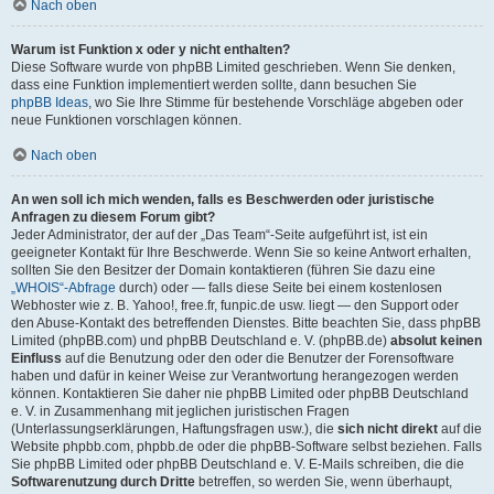
Nach oben
Warum ist Funktion x oder y nicht enthalten?
Diese Software wurde von phpBB Limited geschrieben. Wenn Sie denken,
dass eine Funktion implementiert werden sollte, dann besuchen Sie
phpBB Ideas
, wo Sie Ihre Stimme für bestehende Vorschläge abgeben oder
neue Funktionen vorschlagen können.
Nach oben
An wen soll ich mich wenden, falls es Beschwerden oder juristische
Anfragen zu diesem Forum gibt?
Jeder Administrator, der auf der „Das Team“-Seite aufgeführt ist, ist ein
geeigneter Kontakt für Ihre Beschwerde. Wenn Sie so keine Antwort erhalten,
sollten Sie den Besitzer der Domain kontaktieren (führen Sie dazu eine
„WHOIS“-Abfrage
durch) oder — falls diese Seite bei einem kostenlosen
Webhoster wie z. B. Yahoo!, free.fr, funpic.de usw. liegt — den Support oder
den Abuse-Kontakt des betreffenden Dienstes. Bitte beachten Sie, dass phpBB
Limited (phpBB.com) und phpBB Deutschland e. V. (phpBB.de)
absolut keinen
Einfluss
auf die Benutzung oder den oder die Benutzer der Forensoftware
haben und dafür in keiner Weise zur Verantwortung herangezogen werden
können. Kontaktieren Sie daher nie phpBB Limited oder phpBB Deutschland
e. V. in Zusammenhang mit jeglichen juristischen Fragen
(Unterlassungserklärungen, Haftungsfragen usw.), die
sich nicht direkt
auf die
Website phpbb.com, phpbb.de oder die phpBB-Software selbst beziehen. Falls
Sie phpBB Limited oder phpBB Deutschland e. V. E-Mails schreiben, die die
Softwarenutzung durch Dritte
betreffen, so werden Sie, wenn überhaupt,