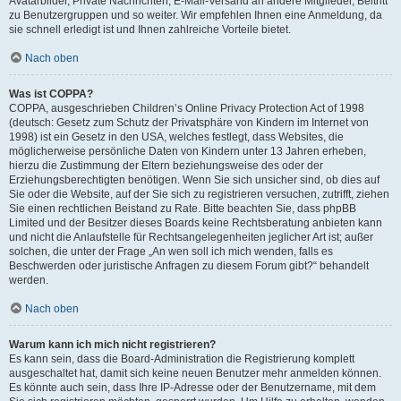
Avatarbilder, Private Nachrichten, E-Mail-Versand an andere Mitglieder, Beitritt
zu Benutzergruppen und so weiter. Wir empfehlen Ihnen eine Anmeldung, da
sie schnell erledigt ist und Ihnen zahlreiche Vorteile bietet.
Nach oben
Was ist COPPA?
COPPA, ausgeschrieben Children’s Online Privacy Protection Act of 1998
(deutsch: Gesetz zum Schutz der Privatsphäre von Kindern im Internet von
1998) ist ein Gesetz in den USA, welches festlegt, dass Websites, die
möglicherweise persönliche Daten von Kindern unter 13 Jahren erheben,
hierzu die Zustimmung der Eltern beziehungsweise des oder der
Erziehungsberechtigten benötigen. Wenn Sie sich unsicher sind, ob dies auf
Sie oder die Website, auf der Sie sich zu registrieren versuchen, zutrifft, ziehen
Sie einen rechtlichen Beistand zu Rate. Bitte beachten Sie, dass phpBB
Limited und der Besitzer dieses Boards keine Rechtsberatung anbieten kann
und nicht die Anlaufstelle für Rechtsangelegenheiten jeglicher Art ist; außer
solchen, die unter der Frage „An wen soll ich mich wenden, falls es
Beschwerden oder juristische Anfragen zu diesem Forum gibt?“ behandelt
werden.
Nach oben
Warum kann ich mich nicht registrieren?
Es kann sein, dass die Board-Administration die Registrierung komplett
ausgeschaltet hat, damit sich keine neuen Benutzer mehr anmelden können.
Es könnte auch sein, dass Ihre IP-Adresse oder der Benutzername, mit dem