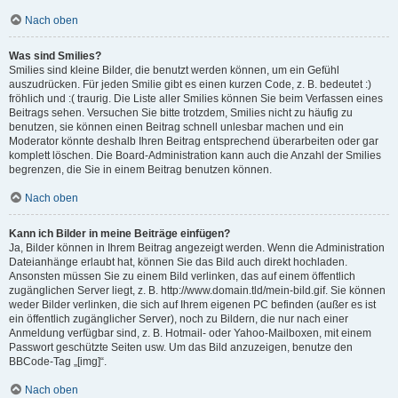
Nach oben
Was sind Smilies?
Smilies sind kleine Bilder, die benutzt werden können, um ein Gefühl
auszudrücken. Für jeden Smilie gibt es einen kurzen Code, z. B. bedeutet :)
fröhlich und :( traurig. Die Liste aller Smilies können Sie beim Verfassen eines
Beitrags sehen. Versuchen Sie bitte trotzdem, Smilies nicht zu häufig zu
benutzen, sie können einen Beitrag schnell unlesbar machen und ein
Moderator könnte deshalb Ihren Beitrag entsprechend überarbeiten oder gar
komplett löschen. Die Board-Administration kann auch die Anzahl der Smilies
begrenzen, die Sie in einem Beitrag benutzen können.
Nach oben
Kann ich Bilder in meine Beiträge einfügen?
Ja, Bilder können in Ihrem Beitrag angezeigt werden. Wenn die Administration
Dateianhänge erlaubt hat, können Sie das Bild auch direkt hochladen.
Ansonsten müssen Sie zu einem Bild verlinken, das auf einem öffentlich
zugänglichen Server liegt, z. B. http://www.domain.tld/mein-bild.gif. Sie können
weder Bilder verlinken, die sich auf Ihrem eigenen PC befinden (außer es ist
ein öffentlich zugänglicher Server), noch zu Bildern, die nur nach einer
Anmeldung verfügbar sind, z. B. Hotmail- oder Yahoo-Mailboxen, mit einem
Passwort geschützte Seiten usw. Um das Bild anzuzeigen, benutze den
BBCode-Tag „[img]“.
Nach oben