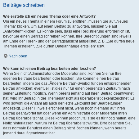
Beiträge schreiben
Wie erstelle ich ein neues Thema oder eine Antwort?
Um ein neues Thema in einem Forum zu eröffnen, müssen Sie auf „Neues
Thema“ klicken. Um auf einen Beitrag zu antworten, müssen Sie auf
„Antworten“ klicken. Es könnte sein, dass eine Registrierung erforderlich ist,
bevor Sie einen Beitrag schreiben können. Ihre Berechtigungen sind jeweils
am Ende der Foren- und der Beitragsansicht aufgelistet. Z. B. „Sie dürfen neue
Themen erstellen“, „Sie dürfen Dateianhänge erstellen“ usw.
Nach oben
Wie kann ich einen Beitrag bearbeiten oder löschen?
Wenn Sie nicht Administrator oder Moderator sind, können Sie nur Ihre
eigenen Beiträge bearbeiten oder löschen. Sie können einen Beitrag
bearbeiten, indem Sie das „Ändere Beitrag“-Symbol für den entsprechenden
Beitrag anklicken; eventuell ist dies nur für einen begrenzten Zeitraum nach
seiner Erstellung möglich. Wenn bereits jemand auf Ihren Beitrag geantwortet
hat, wird Ihr Beitrag in der Themenansicht als überarbeitet gekennzeichnet. Es
wird sowohl die Anzahl als auch der letzte Zeitpunkt der Bearbeitungen
angezeigt. Dieser Hinweis erscheint nicht, wenn noch niemand auf Ihren
Beitrag geantwortet hat oder wenn ein Administrator oder Moderator Ihren
Beitrag überarbeitet hat. Diese können jedoch, falls sie es für nötig halten, eine
Notiz hinterlassen, warum Ihr Beitrag überarbeitet wurde. Bitte beachten Sie,
dass normale Benutzer einen Beitrag nicht löschen können, wenn bereits
jemand darauf geantwortet hat.