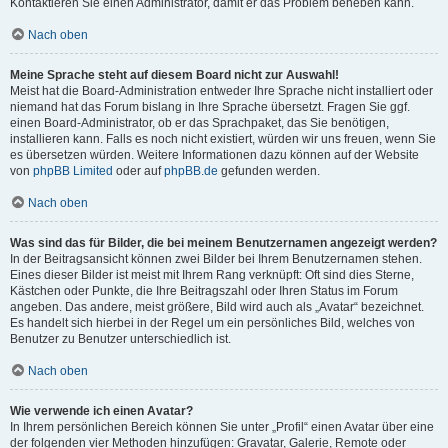
Kontaktieren Sie einen Administrator, damit er das Problem beheben kann.
Nach oben
Meine Sprache steht auf diesem Board nicht zur Auswahl!
Meist hat die Board-Administration entweder Ihre Sprache nicht installiert oder
niemand hat das Forum bislang in Ihre Sprache übersetzt. Fragen Sie ggf.
einen Board-Administrator, ob er das Sprachpaket, das Sie benötigen,
installieren kann. Falls es noch nicht existiert, würden wir uns freuen, wenn Sie
es übersetzen würden. Weitere Informationen dazu können auf der Website
von
phpBB Limited
oder auf
phpBB.de
gefunden werden.
Nach oben
Was sind das für Bilder, die bei meinem Benutzernamen angezeigt werden?
In der Beitragsansicht können zwei Bilder bei Ihrem Benutzernamen stehen.
Eines dieser Bilder ist meist mit Ihrem Rang verknüpft: Oft sind dies Sterne,
Kästchen oder Punkte, die Ihre Beitragszahl oder Ihren Status im Forum
angeben. Das andere, meist größere, Bild wird auch als „Avatar“ bezeichnet.
Es handelt sich hierbei in der Regel um ein persönliches Bild, welches von
Benutzer zu Benutzer unterschiedlich ist.
Nach oben
Wie verwende ich einen Avatar?
In Ihrem persönlichen Bereich können Sie unter „Profil“ einen Avatar über eine
der folgenden vier Methoden hinzufügen: Gravatar, Galerie, Remote oder