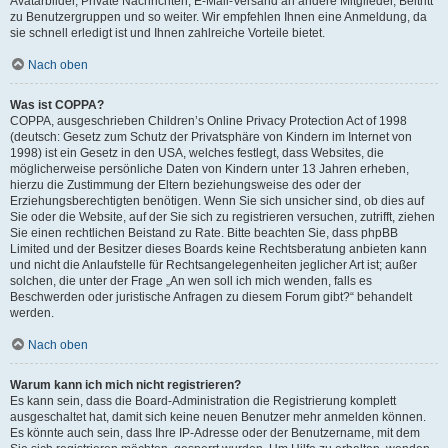
Avatarbilder, Private Nachrichten, E-Mail-Versand an andere Mitglieder, Beitritt
zu Benutzergruppen und so weiter. Wir empfehlen Ihnen eine Anmeldung, da
sie schnell erledigt ist und Ihnen zahlreiche Vorteile bietet.
Nach oben
Was ist COPPA?
COPPA, ausgeschrieben Children’s Online Privacy Protection Act of 1998
(deutsch: Gesetz zum Schutz der Privatsphäre von Kindern im Internet von
1998) ist ein Gesetz in den USA, welches festlegt, dass Websites, die
möglicherweise persönliche Daten von Kindern unter 13 Jahren erheben,
hierzu die Zustimmung der Eltern beziehungsweise des oder der
Erziehungsberechtigten benötigen. Wenn Sie sich unsicher sind, ob dies auf
Sie oder die Website, auf der Sie sich zu registrieren versuchen, zutrifft, ziehen
Sie einen rechtlichen Beistand zu Rate. Bitte beachten Sie, dass phpBB
Limited und der Besitzer dieses Boards keine Rechtsberatung anbieten kann
und nicht die Anlaufstelle für Rechtsangelegenheiten jeglicher Art ist; außer
solchen, die unter der Frage „An wen soll ich mich wenden, falls es
Beschwerden oder juristische Anfragen zu diesem Forum gibt?“ behandelt
werden.
Nach oben
Warum kann ich mich nicht registrieren?
Es kann sein, dass die Board-Administration die Registrierung komplett
ausgeschaltet hat, damit sich keine neuen Benutzer mehr anmelden können.
Es könnte auch sein, dass Ihre IP-Adresse oder der Benutzername, mit dem