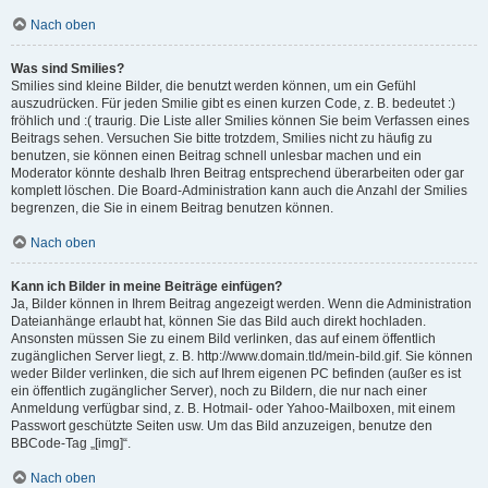
Nach oben
Was sind Smilies?
Smilies sind kleine Bilder, die benutzt werden können, um ein Gefühl
auszudrücken. Für jeden Smilie gibt es einen kurzen Code, z. B. bedeutet :)
fröhlich und :( traurig. Die Liste aller Smilies können Sie beim Verfassen eines
Beitrags sehen. Versuchen Sie bitte trotzdem, Smilies nicht zu häufig zu
benutzen, sie können einen Beitrag schnell unlesbar machen und ein
Moderator könnte deshalb Ihren Beitrag entsprechend überarbeiten oder gar
komplett löschen. Die Board-Administration kann auch die Anzahl der Smilies
begrenzen, die Sie in einem Beitrag benutzen können.
Nach oben
Kann ich Bilder in meine Beiträge einfügen?
Ja, Bilder können in Ihrem Beitrag angezeigt werden. Wenn die Administration
Dateianhänge erlaubt hat, können Sie das Bild auch direkt hochladen.
Ansonsten müssen Sie zu einem Bild verlinken, das auf einem öffentlich
zugänglichen Server liegt, z. B. http://www.domain.tld/mein-bild.gif. Sie können
weder Bilder verlinken, die sich auf Ihrem eigenen PC befinden (außer es ist
ein öffentlich zugänglicher Server), noch zu Bildern, die nur nach einer
Anmeldung verfügbar sind, z. B. Hotmail- oder Yahoo-Mailboxen, mit einem
Passwort geschützte Seiten usw. Um das Bild anzuzeigen, benutze den
BBCode-Tag „[img]“.
Nach oben