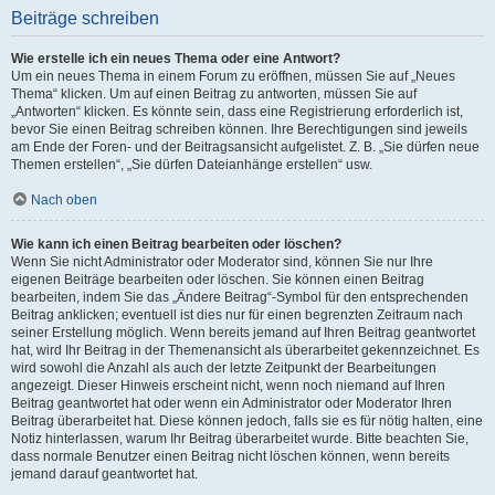
Beiträge schreiben
Wie erstelle ich ein neues Thema oder eine Antwort?
Um ein neues Thema in einem Forum zu eröffnen, müssen Sie auf „Neues
Thema“ klicken. Um auf einen Beitrag zu antworten, müssen Sie auf
„Antworten“ klicken. Es könnte sein, dass eine Registrierung erforderlich ist,
bevor Sie einen Beitrag schreiben können. Ihre Berechtigungen sind jeweils
am Ende der Foren- und der Beitragsansicht aufgelistet. Z. B. „Sie dürfen neue
Themen erstellen“, „Sie dürfen Dateianhänge erstellen“ usw.
Nach oben
Wie kann ich einen Beitrag bearbeiten oder löschen?
Wenn Sie nicht Administrator oder Moderator sind, können Sie nur Ihre
eigenen Beiträge bearbeiten oder löschen. Sie können einen Beitrag
bearbeiten, indem Sie das „Ändere Beitrag“-Symbol für den entsprechenden
Beitrag anklicken; eventuell ist dies nur für einen begrenzten Zeitraum nach
seiner Erstellung möglich. Wenn bereits jemand auf Ihren Beitrag geantwortet
hat, wird Ihr Beitrag in der Themenansicht als überarbeitet gekennzeichnet. Es
wird sowohl die Anzahl als auch der letzte Zeitpunkt der Bearbeitungen
angezeigt. Dieser Hinweis erscheint nicht, wenn noch niemand auf Ihren
Beitrag geantwortet hat oder wenn ein Administrator oder Moderator Ihren
Beitrag überarbeitet hat. Diese können jedoch, falls sie es für nötig halten, eine
Notiz hinterlassen, warum Ihr Beitrag überarbeitet wurde. Bitte beachten Sie,
dass normale Benutzer einen Beitrag nicht löschen können, wenn bereits
jemand darauf geantwortet hat.