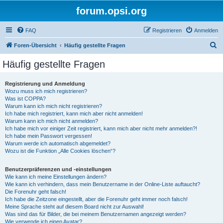
forum.opsi.org
FAQ
Registrieren
Anmelden
S
Foren-Übersicht
Häufig gestellte Fragen
u
Häufig gestellte Fragen
c
h
Registrierung und Anmeldung
Wozu muss ich mich registrieren?
e
Was ist COPPA?
Warum kann ich mich nicht registrieren?
Ich habe mich registriert, kann mich aber nicht anmelden!
Warum kann ich mich nicht anmelden?
Ich habe mich vor einiger Zeit registriert, kann mich aber nicht mehr anmelden?!
Ich habe mein Passwort vergessen!
Warum werde ich automatisch abgemeldet?
Wozu ist die Funktion „Alle Cookies löschen“?
Benutzerpräferenzen und -einstellungen
Wie kann ich meine Einstellungen ändern?
Wie kann ich verhindern, dass mein Benutzername in der Online-Liste auftaucht?
Die Forenuhr geht falsch!
Ich habe die Zeitzone eingestellt, aber die Forenuhr geht immer noch falsch!
Meine Sprache steht auf diesem Board nicht zur Auswahl!
Was sind das für Bilder, die bei meinem Benutzernamen angezeigt werden?
Wie verwende ich einen Avatar?