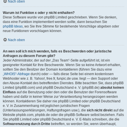
Nach oben
Warum ist Funktion x oder y nicht enthalten?
Diese Software wurde von phpBB Limited geschrieben. Wenn Sie denken,
dass eine Funktion implementiert werden sollte, dann besuchen Sie
phpBB Ideas
, wo Sie Ihre Stimme für bestehende Vorschläge abgeben oder
neue Funktionen vorschlagen können.
Nach oben
An wen soll ich mich wenden, falls es Beschwerden oder juristische
Anfragen zu diesem Forum gibt?
Jeder Administrator, der auf der „Das Team“-Seite aufgeführt ist, ist ein
geeigneter Kontakt für Ihre Beschwerde. Wenn Sie so keine Antwort erhalten,
sollten Sie den Besitzer der Domain kontaktieren (führen Sie dazu eine
„WHOIS“-Abfrage
durch) oder — falls diese Seite bei einem kostenlosen
Webhoster wie z. B. Yahoo!, free.fr, funpic.de usw. liegt — den Support oder
den Abuse-Kontakt des betreffenden Dienstes. Bitte beachten Sie, dass phpBB
Limited (phpBB.com) und phpBB Deutschland e. V. (phpBB.de)
absolut keinen
Einfluss
auf die Benutzung oder den oder die Benutzer der Forensoftware
haben und dafür in keiner Weise zur Verantwortung herangezogen werden
können. Kontaktieren Sie daher nie phpBB Limited oder phpBB Deutschland
e. V. in Zusammenhang mit jeglichen juristischen Fragen
(Unterlassungserklärungen, Haftungsfragen usw.), die
sich nicht direkt
auf die
Website phpbb.com, phpbb.de oder die phpBB-Software selbst beziehen. Falls
Sie phpBB Limited oder phpBB Deutschland e. V. E-Mails schreiben, die die
Softwarenutzung durch Dritte
betreffen, so werden Sie, wenn überhaupt,