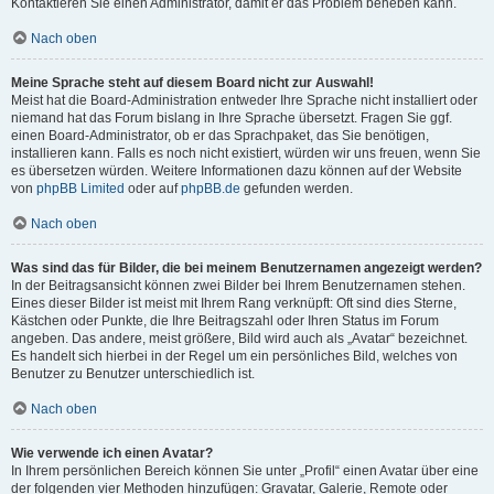
Kontaktieren Sie einen Administrator, damit er das Problem beheben kann.
Nach oben
Meine Sprache steht auf diesem Board nicht zur Auswahl!
Meist hat die Board-Administration entweder Ihre Sprache nicht installiert oder
niemand hat das Forum bislang in Ihre Sprache übersetzt. Fragen Sie ggf.
einen Board-Administrator, ob er das Sprachpaket, das Sie benötigen,
installieren kann. Falls es noch nicht existiert, würden wir uns freuen, wenn Sie
es übersetzen würden. Weitere Informationen dazu können auf der Website
von
phpBB Limited
oder auf
phpBB.de
gefunden werden.
Nach oben
Was sind das für Bilder, die bei meinem Benutzernamen angezeigt werden?
In der Beitragsansicht können zwei Bilder bei Ihrem Benutzernamen stehen.
Eines dieser Bilder ist meist mit Ihrem Rang verknüpft: Oft sind dies Sterne,
Kästchen oder Punkte, die Ihre Beitragszahl oder Ihren Status im Forum
angeben. Das andere, meist größere, Bild wird auch als „Avatar“ bezeichnet.
Es handelt sich hierbei in der Regel um ein persönliches Bild, welches von
Benutzer zu Benutzer unterschiedlich ist.
Nach oben
Wie verwende ich einen Avatar?
In Ihrem persönlichen Bereich können Sie unter „Profil“ einen Avatar über eine
der folgenden vier Methoden hinzufügen: Gravatar, Galerie, Remote oder