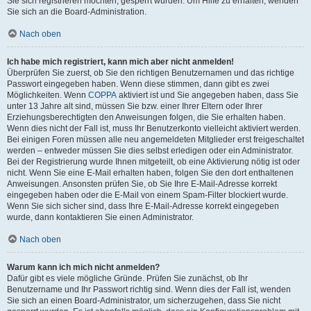
Sie sich registrieren möchten, gesperrt wurden. Um Hilfe zu erhalten, wenden
Sie sich an die Board-Administration.
Nach oben
Ich habe mich registriert, kann mich aber nicht anmelden!
Überprüfen Sie zuerst, ob Sie den richtigen Benutzernamen und das richtige
Passwort eingegeben haben. Wenn diese stimmen, dann gibt es zwei
Möglichkeiten. Wenn
COPPA
aktiviert ist und Sie angegeben haben, dass Sie
unter 13 Jahre alt sind, müssen Sie bzw. einer Ihrer Eltern oder Ihrer
Erziehungsberechtigten den Anweisungen folgen, die Sie erhalten haben.
Wenn dies nicht der Fall ist, muss Ihr Benutzerkonto vielleicht aktiviert werden.
Bei einigen Foren müssen alle neu angemeldeten Mitglieder erst freigeschaltet
werden – entweder müssen Sie dies selbst erledigen oder ein Administrator.
Bei der Registrierung wurde Ihnen mitgeteilt, ob eine Aktivierung nötig ist oder
nicht. Wenn Sie eine E-Mail erhalten haben, folgen Sie den dort enthaltenen
Anweisungen. Ansonsten prüfen Sie, ob Sie Ihre E-Mail-Adresse korrekt
eingegeben haben oder die E-Mail von einem Spam-Filter blockiert wurde.
Wenn Sie sich sicher sind, dass Ihre E-Mail-Adresse korrekt eingegeben
wurde, dann kontaktieren Sie einen Administrator.
Nach oben
Warum kann ich mich nicht anmelden?
Dafür gibt es viele mögliche Gründe. Prüfen Sie zunächst, ob Ihr
Benutzername und Ihr Passwort richtig sind. Wenn dies der Fall ist, wenden
Sie sich an einen Board-Administrator, um sicherzugehen, dass Sie nicht