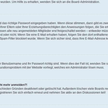
 wurden. Um Hilfe zu erhalten, wenden Sie sich an die Board-Administration.
nd das richtige Passwort eingegeben haben. Wenn diese stimmen, dann gibt es zw
Ihrer Eltern oder Ihrer Erziehungsberechtigten den Anweisungen folgen, die Sie erh
üssen alle neu angemeldeten Mitglieder erst freigeschaltet werden – entweder müsse
 ist oder nicht. Wenn Sie eine E-Mail erhalten haben, folgen Sie den dort enthalte
pam-Filter blockiert wurde. Wenn Sie sich sicher sind, dass Ihre E-Mail-Adresse 
hr Benutzername und Ihr Passwort richtig sind. Wenn dies der Fall ist, wenden Sie
gurationsproblem mit der Website vorliegt, welches ein Administrator lösen muss.
icht mehr anmelden?!
schieden Gründen deaktiviert oder gelöscht hat. Außerdem löschen viele Boards reg
strieren Sie sich einfach erneut und nehmen Sie aktiv an den Diskussionen teil!