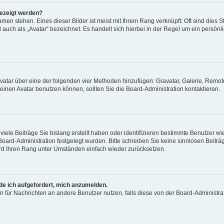
gezeigt werden?
men stehen. Eines dieser Bilder ist meist mit Ihrem Rang verknüpft: Oft sind dies S
auch als „Avatar“ bezeichnet. Es handelt sich hierbei in der Regel um ein persönl
 Avatar über eine der folgenden vier Methoden hinzufügen: Gravatar, Galerie, Rem
inen Avatar benutzen können, sollten Sie die Board-Administration kontaktieren.
iele Beiträge Sie bislang erstellt haben oder identifizieren bestimmte Benutzer
 Board-Administration festgelegt wurden. Bitte schreiben Sie keine sinnlosen Beit
wird Ihren Rang unter Umständen einfach wieder zurücksetzen.
rde ich aufgefordert, mich anzumelden.
ion für Nachrichten an andere Benutzer nutzen, falls diese von der Board-Administ