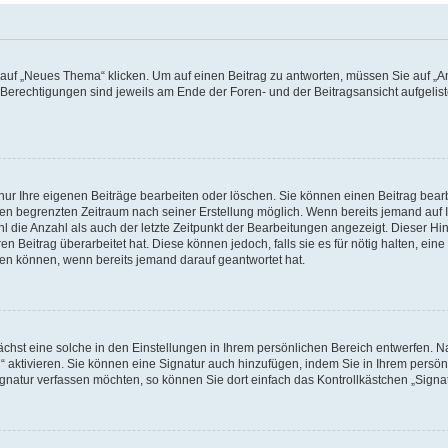
f „Neues Thema“ klicken. Um auf einen Beitrag zu antworten, müssen Sie auf „Ant
e Berechtigungen sind jeweils am Ende der Foren- und der Beitragsansicht aufgeliste
nur Ihre eigenen Beiträge bearbeiten oder löschen. Sie können einen Beitrag bear
nen begrenzten Zeitraum nach seiner Erstellung möglich. Wenn bereits jemand auf Ih
 die Anzahl als auch der letzte Zeitpunkt der Bearbeitungen angezeigt. Dieser Hi
 Beitrag überarbeitet hat. Diese können jedoch, falls sie es für nötig halten, eine 
hen können, wenn bereits jemand darauf geantwortet hat.
hst eine solche in den Einstellungen in Ihrem persönlichen Bereich entwerfen. Na
 aktivieren. Sie können eine Signatur auch hinzufügen, indem Sie in Ihrem persö
gnatur verfassen möchten, so können Sie dort einfach das Kontrollkästchen „Signa