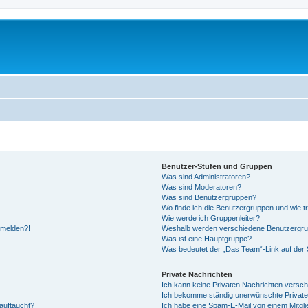
Benutzer-Stufen und Gruppen
Was sind Administratoren?
Was sind Moderatoren?
Was sind Benutzergruppen?
Wo finde ich die Benutzergruppen und wie tr
Wie werde ich Gruppenleiter?
anmelden?!
Weshalb werden verschiedene Benutzergrupp
Was ist eine Hauptgruppe?
Was bedeutet der „Das Team“-Link auf der S
Private Nachrichten
Ich kann keine Privaten Nachrichten versch
Ich bekomme ständig unerwünschte Private
auftaucht?
Ich habe eine Spam-E-Mail von einem Mitgli