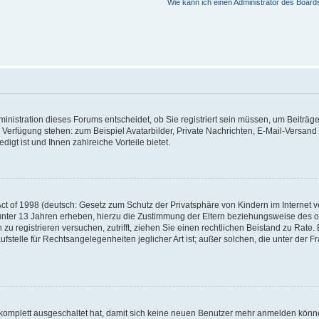
Wie kann ich einen Administrator des Board
nistration dieses Forums entscheidet, ob Sie registriert sein müssen, um Beiträge z
ur Verfügung stehen: zum Beispiel Avatarbilder, Private Nachrichten, E-Mail-Versand
igt ist und Ihnen zahlreiche Vorteile bietet.
t of 1998 (deutsch: Gesetz zum Schutz der Privatsphäre von Kindern im Internet vo
unter 13 Jahren erheben, hierzu die Zustimmung der Eltern beziehungsweise des o
h zu registrieren versuchen, zutrifft, ziehen Sie einen rechtlichen Beistand zu Rat
stelle für Rechtsangelegenheiten jeglicher Art ist; außer solchen, die unter der 
.
 komplett ausgeschaltet hat, damit sich keine neuen Benutzer mehr anmelden könne