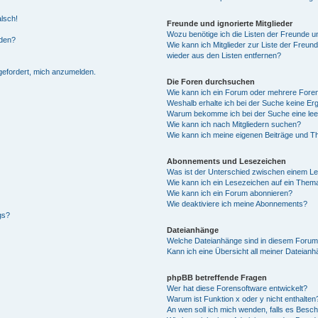
alsch!
Freunde und ignorierte Mitglieder
Wozu benötige ich die Listen der Freunde un
rden?
Wie kann ich Mitglieder zur Liste der Freund
wieder aus den Listen entfernen?
fgefordert, mich anzumelden.
Die Foren durchsuchen
Wie kann ich ein Forum oder mehrere For
Weshalb erhalte ich bei der Suche keine Er
Warum bekomme ich bei der Suche eine lee
Wie kann ich nach Mitgliedern suchen?
Wie kann ich meine eigenen Beiträge und T
Abonnements und Lesezeichen
Was ist der Unterschied zwischen einem L
Wie kann ich ein Lesezeichen auf ein Them
Wie kann ich ein Forum abonnieren?
Wie deaktiviere ich meine Abonnements?
gs?
Dateianhänge
Welche Dateianhänge sind in diesem Forum
Kann ich eine Übersicht all meiner Dateian
phpBB betreffende Fragen
Wer hat diese Forensoftware entwickelt?
Warum ist Funktion x oder y nicht enthalten
An wen soll ich mich wenden, falls es Besc