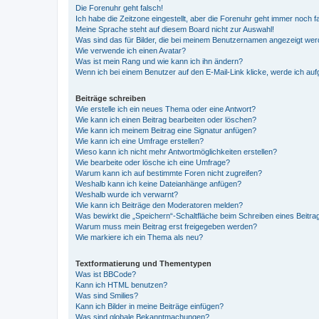
Die Forenuhr geht falsch!
Ich habe die Zeitzone eingestellt, aber die Forenuhr geht immer noch f
Meine Sprache steht auf diesem Board nicht zur Auswahl!
Was sind das für Bilder, die bei meinem Benutzernamen angezeigt we
Wie verwende ich einen Avatar?
Was ist mein Rang und wie kann ich ihn ändern?
Wenn ich bei einem Benutzer auf den E-Mail-Link klicke, werde ich au
Beiträge schreiben
Wie erstelle ich ein neues Thema oder eine Antwort?
Wie kann ich einen Beitrag bearbeiten oder löschen?
Wie kann ich meinem Beitrag eine Signatur anfügen?
Wie kann ich eine Umfrage erstellen?
Wieso kann ich nicht mehr Antwortmöglichkeiten erstellen?
Wie bearbeite oder lösche ich eine Umfrage?
Warum kann ich auf bestimmte Foren nicht zugreifen?
Weshalb kann ich keine Dateianhänge anfügen?
Weshalb wurde ich verwarnt?
Wie kann ich Beiträge den Moderatoren melden?
Was bewirkt die „Speichern“-Schaltfläche beim Schreiben eines Beitra
Warum muss mein Beitrag erst freigegeben werden?
Wie markiere ich ein Thema als neu?
Textformatierung und Thementypen
Was ist BBCode?
Kann ich HTML benutzen?
Was sind Smilies?
Kann ich Bilder in meine Beiträge einfügen?
Was sind globale Bekanntmachungen?