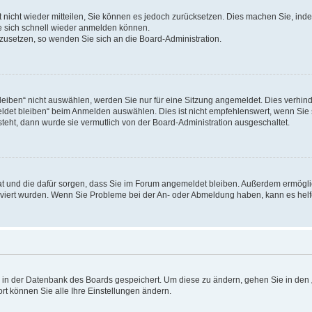
rt nicht wieder mitteilen, Sie können es jedoch zurücksetzen. Dies machen Sie, in
e sich schnell wieder anmelden können.
ckzusetzen, so wenden Sie sich an die Board-Administration.
ben“ nicht auswählen, werden Sie nur für eine Sitzung angemeldet. Dies verhinde
et bleiben“ beim Anmelden auswählen. Dies ist nicht empfehlenswert, wenn Sie s
steht, dann wurde sie vermutlich von der Board-Administration ausgeschaltet.
 hat und die dafür sorgen, dass Sie im Forum angemeldet bleiben. Außerdem ermögl
ktiviert wurden. Wenn Sie Probleme bei der An- oder Abmeldung haben, kann es hel
en in der Datenbank des Boards gespeichert. Um diese zu ändern, gehen Sie in den 
rt können Sie alle Ihre Einstellungen ändern.