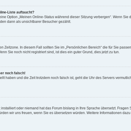
ine-Liste auftaucht?
 eine Option „Meinen Online-Status während dieser Sitzung verbergen“. Wenn Sie d
rden dann als unsichtbarer Besucher gezählt.
n Zeitzone. In diesem Fall sollten Sie im „Persönlichen Bereich“ die für Sie passend
 Sie noch nicht registriert sind, ist dies ein guter Grund, dies jetzt zu tun.
mer noch falsch!
ellt haben und die Zeit trotzdem noch falsch ist, geht die Uhr des Servers vermutlic
 installiert oder niemand hat das Forum bislang in Ihre Sprache übersetzt. Fragen 
t, würden wir uns freuen, wenn Sie es übersetzen würden. Weitere Informationen da