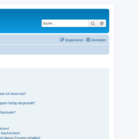
Suche
Erweiterte Suche
Registrieren
Anmelden
ete ich ihnen bei?
en farbig dargestellt?
tartseite?
icken!
 Nachrichten!
ed dieses Forums erhalten!