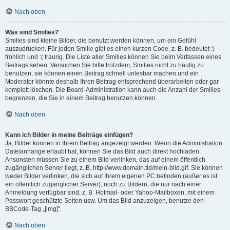
Nach oben
Was sind Smilies?
Smilies sind kleine Bilder, die benutzt werden können, um ein Gefühl
auszudrücken. Für jeden Smilie gibt es einen kurzen Code, z. B. bedeutet :)
fröhlich und :( traurig. Die Liste aller Smilies können Sie beim Verfassen eines
Beitrags sehen. Versuchen Sie bitte trotzdem, Smilies nicht zu häufig zu
benutzen, sie können einen Beitrag schnell unlesbar machen und ein
Moderator könnte deshalb Ihren Beitrag entsprechend überarbeiten oder gar
komplett löschen. Die Board-Administration kann auch die Anzahl der Smilies
begrenzen, die Sie in einem Beitrag benutzen können.
Nach oben
Kann ich Bilder in meine Beiträge einfügen?
Ja, Bilder können in Ihrem Beitrag angezeigt werden. Wenn die Administration
Dateianhänge erlaubt hat, können Sie das Bild auch direkt hochladen.
Ansonsten müssen Sie zu einem Bild verlinken, das auf einem öffentlich
zugänglichen Server liegt, z. B. http://www.domain.tld/mein-bild.gif. Sie können
weder Bilder verlinken, die sich auf Ihrem eigenen PC befinden (außer es ist
ein öffentlich zugänglicher Server), noch zu Bildern, die nur nach einer
Anmeldung verfügbar sind, z. B. Hotmail- oder Yahoo-Mailboxen, mit einem
Passwort geschützte Seiten usw. Um das Bild anzuzeigen, benutze den
BBCode-Tag „[img]“.
Nach oben