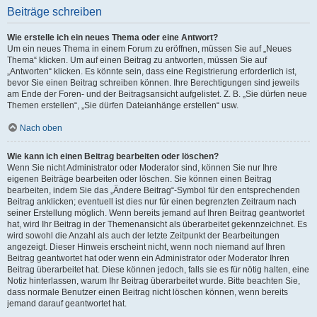
Beiträge schreiben
Wie erstelle ich ein neues Thema oder eine Antwort?
Um ein neues Thema in einem Forum zu eröffnen, müssen Sie auf „Neues
Thema“ klicken. Um auf einen Beitrag zu antworten, müssen Sie auf
„Antworten“ klicken. Es könnte sein, dass eine Registrierung erforderlich ist,
bevor Sie einen Beitrag schreiben können. Ihre Berechtigungen sind jeweils
am Ende der Foren- und der Beitragsansicht aufgelistet. Z. B. „Sie dürfen neue
Themen erstellen“, „Sie dürfen Dateianhänge erstellen“ usw.
Nach oben
Wie kann ich einen Beitrag bearbeiten oder löschen?
Wenn Sie nicht Administrator oder Moderator sind, können Sie nur Ihre
eigenen Beiträge bearbeiten oder löschen. Sie können einen Beitrag
bearbeiten, indem Sie das „Ändere Beitrag“-Symbol für den entsprechenden
Beitrag anklicken; eventuell ist dies nur für einen begrenzten Zeitraum nach
seiner Erstellung möglich. Wenn bereits jemand auf Ihren Beitrag geantwortet
hat, wird Ihr Beitrag in der Themenansicht als überarbeitet gekennzeichnet. Es
wird sowohl die Anzahl als auch der letzte Zeitpunkt der Bearbeitungen
angezeigt. Dieser Hinweis erscheint nicht, wenn noch niemand auf Ihren
Beitrag geantwortet hat oder wenn ein Administrator oder Moderator Ihren
Beitrag überarbeitet hat. Diese können jedoch, falls sie es für nötig halten, eine
Notiz hinterlassen, warum Ihr Beitrag überarbeitet wurde. Bitte beachten Sie,
dass normale Benutzer einen Beitrag nicht löschen können, wenn bereits
jemand darauf geantwortet hat.