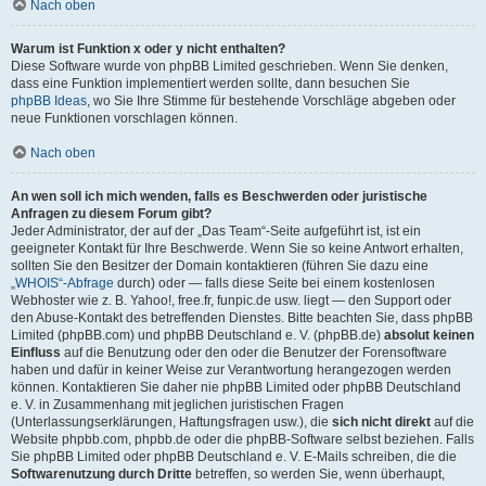
Nach oben
Warum ist Funktion x oder y nicht enthalten?
Diese Software wurde von phpBB Limited geschrieben. Wenn Sie denken,
dass eine Funktion implementiert werden sollte, dann besuchen Sie
phpBB Ideas
, wo Sie Ihre Stimme für bestehende Vorschläge abgeben oder
neue Funktionen vorschlagen können.
Nach oben
An wen soll ich mich wenden, falls es Beschwerden oder juristische
Anfragen zu diesem Forum gibt?
Jeder Administrator, der auf der „Das Team“-Seite aufgeführt ist, ist ein
geeigneter Kontakt für Ihre Beschwerde. Wenn Sie so keine Antwort erhalten,
sollten Sie den Besitzer der Domain kontaktieren (führen Sie dazu eine
„WHOIS“-Abfrage
durch) oder — falls diese Seite bei einem kostenlosen
Webhoster wie z. B. Yahoo!, free.fr, funpic.de usw. liegt — den Support oder
den Abuse-Kontakt des betreffenden Dienstes. Bitte beachten Sie, dass phpBB
Limited (phpBB.com) und phpBB Deutschland e. V. (phpBB.de)
absolut keinen
Einfluss
auf die Benutzung oder den oder die Benutzer der Forensoftware
haben und dafür in keiner Weise zur Verantwortung herangezogen werden
können. Kontaktieren Sie daher nie phpBB Limited oder phpBB Deutschland
e. V. in Zusammenhang mit jeglichen juristischen Fragen
(Unterlassungserklärungen, Haftungsfragen usw.), die
sich nicht direkt
auf die
Website phpbb.com, phpbb.de oder die phpBB-Software selbst beziehen. Falls
Sie phpBB Limited oder phpBB Deutschland e. V. E-Mails schreiben, die die
Softwarenutzung durch Dritte
betreffen, so werden Sie, wenn überhaupt,