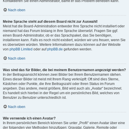
Kontaktieren Sie einen Administrator, damit er das Problem beheben kann.
Nach oben
Meine Sprache steht auf diesem Board nicht zur Auswahl!
Meist hat die Board-Administration entweder Ihre Sprache nicht installiert oder
niemand hat das Forum bislang in Ihre Sprache übersetzt. Fragen Sie ggf.
einen Board-Administrator, ob er das Sprachpaket, das Sie benötigen,
installieren kann. Falls es noch nicht existiert, würden wir uns freuen, wenn Sie
es übersetzen würden. Weitere Informationen dazu können auf der Website
von
phpBB Limited
oder auf
phpBB.de
gefunden werden.
Nach oben
Was sind das für Bilder, die bei meinem Benutzernamen angezeigt werden?
In der Beitragsansicht können zwei Bilder bei Ihrem Benutzernamen stehen.
Eines dieser Bilder ist meist mit Ihrem Rang verknüpft: Oft sind dies Sterne,
Kästchen oder Punkte, die Ihre Beitragszahl oder Ihren Status im Forum
angeben. Das andere, meist größere, Bild wird auch als „Avatar“ bezeichnet.
Es handelt sich hierbei in der Regel um ein persönliches Bild, welches von
Benutzer zu Benutzer unterschiedlich ist.
Nach oben
Wie verwende ich einen Avatar?
In Ihrem persönlichen Bereich können Sie unter „Profil“ einen Avatar über eine
der folgenden vier Methoden hinzufügen: Gravatar, Galerie, Remote oder