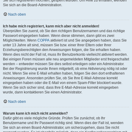
Sie sich registrieren möchten, gesperrt wurden. Um Hilfe zu erhalten, wenden
Sie sich an die Board-Administration.
Nach oben
Ich habe mich registriert, kann mich aber nicht anmelden!
Überprüfen Sie zuerst, ob Sie den richtigen Benutzernamen und das richtige
Passwort eingegeben haben. Wenn diese stimmen, dann gibt es zwei
Möglichkeiten. Wenn
COPPA
aktiviert ist und Sie angegeben haben, dass Sie
unter 13 Jahre alt sind, müssen Sie bzw. einer Ihrer Eltern oder Ihrer
Erziehungsberechtigten den Anweisungen folgen, die Sie erhalten haben.
Wenn dies nicht der Fall ist, muss Ihr Benutzerkonto vielleicht aktiviert werden.
Bei einigen Foren müssen alle neu angemeldeten Mitglieder erst freigeschaltet
werden – entweder müssen Sie dies selbst erledigen oder ein Administrator.
Bei der Registrierung wurde Ihnen mitgeteilt, ob eine Aktivierung nötig ist oder
nicht. Wenn Sie eine E-Mail erhalten haben, folgen Sie den dort enthaltenen
Anweisungen. Ansonsten prüfen Sie, ob Sie Ihre E-Mail-Adresse korrekt
eingegeben haben oder die E-Mail von einem Spam-Filter blockiert wurde.
Wenn Sie sich sicher sind, dass Ihre E-Mail-Adresse korrekt eingegeben
wurde, dann kontaktieren Sie einen Administrator.
Nach oben
Warum kann ich mich nicht anmelden?
Dafür gibt es viele mögliche Gründe. Prüfen Sie zunächst, ob Ihr
Benutzername und Ihr Passwort richtig sind. Wenn dies der Fall ist, wenden
Sie sich an einen Board-Administrator, um sicherzugehen, dass Sie nicht