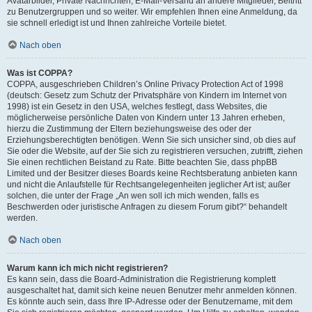
Avatarbilder, Private Nachrichten, E-Mail-Versand an andere Mitglieder, Beitritt
zu Benutzergruppen und so weiter. Wir empfehlen Ihnen eine Anmeldung, da
sie schnell erledigt ist und Ihnen zahlreiche Vorteile bietet.
Nach oben
Was ist COPPA?
COPPA, ausgeschrieben Children’s Online Privacy Protection Act of 1998
(deutsch: Gesetz zum Schutz der Privatsphäre von Kindern im Internet von
1998) ist ein Gesetz in den USA, welches festlegt, dass Websites, die
möglicherweise persönliche Daten von Kindern unter 13 Jahren erheben,
hierzu die Zustimmung der Eltern beziehungsweise des oder der
Erziehungsberechtigten benötigen. Wenn Sie sich unsicher sind, ob dies auf
Sie oder die Website, auf der Sie sich zu registrieren versuchen, zutrifft, ziehen
Sie einen rechtlichen Beistand zu Rate. Bitte beachten Sie, dass phpBB
Limited und der Besitzer dieses Boards keine Rechtsberatung anbieten kann
und nicht die Anlaufstelle für Rechtsangelegenheiten jeglicher Art ist; außer
solchen, die unter der Frage „An wen soll ich mich wenden, falls es
Beschwerden oder juristische Anfragen zu diesem Forum gibt?“ behandelt
werden.
Nach oben
Warum kann ich mich nicht registrieren?
Es kann sein, dass die Board-Administration die Registrierung komplett
ausgeschaltet hat, damit sich keine neuen Benutzer mehr anmelden können.
Es könnte auch sein, dass Ihre IP-Adresse oder der Benutzername, mit dem