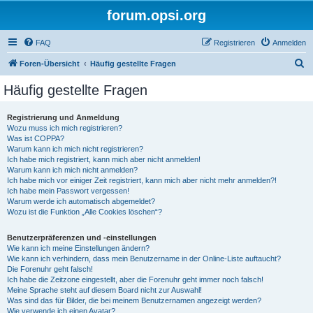
forum.opsi.org
FAQ
Registrieren
Anmelden
S
Foren-Übersicht
Häufig gestellte Fragen
u
Häufig gestellte Fragen
c
h
Registrierung und Anmeldung
Wozu muss ich mich registrieren?
e
Was ist COPPA?
Warum kann ich mich nicht registrieren?
Ich habe mich registriert, kann mich aber nicht anmelden!
Warum kann ich mich nicht anmelden?
Ich habe mich vor einiger Zeit registriert, kann mich aber nicht mehr anmelden?!
Ich habe mein Passwort vergessen!
Warum werde ich automatisch abgemeldet?
Wozu ist die Funktion „Alle Cookies löschen“?
Benutzerpräferenzen und -einstellungen
Wie kann ich meine Einstellungen ändern?
Wie kann ich verhindern, dass mein Benutzername in der Online-Liste auftaucht?
Die Forenuhr geht falsch!
Ich habe die Zeitzone eingestellt, aber die Forenuhr geht immer noch falsch!
Meine Sprache steht auf diesem Board nicht zur Auswahl!
Was sind das für Bilder, die bei meinem Benutzernamen angezeigt werden?
Wie verwende ich einen Avatar?