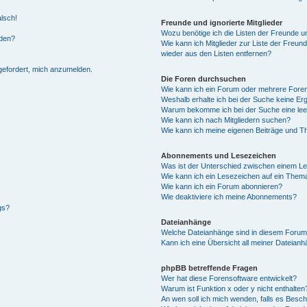
alsch!
Freunde und ignorierte Mitglieder
Wozu benötige ich die Listen der Freunde un
rden?
Wie kann ich Mitglieder zur Liste der Freund
wieder aus den Listen entfernen?
fgefordert, mich anzumelden.
Die Foren durchsuchen
Wie kann ich ein Forum oder mehrere For
Weshalb erhalte ich bei der Suche keine Er
Warum bekomme ich bei der Suche eine lee
Wie kann ich nach Mitgliedern suchen?
Wie kann ich meine eigenen Beiträge und T
Abonnements und Lesezeichen
Was ist der Unterschied zwischen einem L
Wie kann ich ein Lesezeichen auf ein Them
Wie kann ich ein Forum abonnieren?
Wie deaktiviere ich meine Abonnements?
gs?
Dateianhänge
Welche Dateianhänge sind in diesem Forum
Kann ich eine Übersicht all meiner Dateian
phpBB betreffende Fragen
Wer hat diese Forensoftware entwickelt?
Warum ist Funktion x oder y nicht enthalten
An wen soll ich mich wenden, falls es Besc