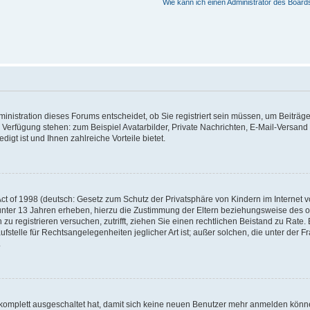
Wie kann ich einen Administrator des Board
nistration dieses Forums entscheidet, ob Sie registriert sein müssen, um Beiträge z
ur Verfügung stehen: zum Beispiel Avatarbilder, Private Nachrichten, E-Mail-Versand
igt ist und Ihnen zahlreiche Vorteile bietet.
t of 1998 (deutsch: Gesetz zum Schutz der Privatsphäre von Kindern im Internet vo
unter 13 Jahren erheben, hierzu die Zustimmung der Eltern beziehungsweise des o
h zu registrieren versuchen, zutrifft, ziehen Sie einen rechtlichen Beistand zu Rat
stelle für Rechtsangelegenheiten jeglicher Art ist; außer solchen, die unter der 
.
 komplett ausgeschaltet hat, damit sich keine neuen Benutzer mehr anmelden könne