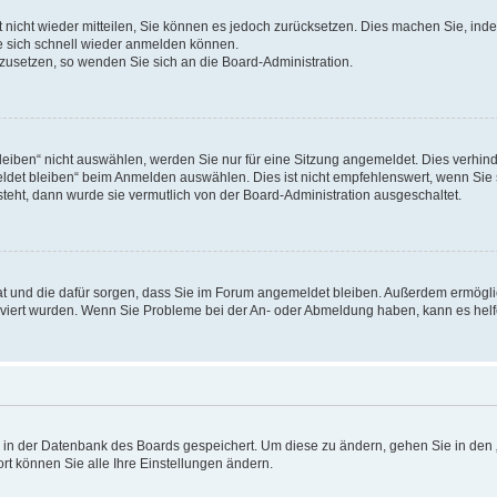
rt nicht wieder mitteilen, Sie können es jedoch zurücksetzen. Dies machen Sie, in
e sich schnell wieder anmelden können.
ckzusetzen, so wenden Sie sich an die Board-Administration.
ben“ nicht auswählen, werden Sie nur für eine Sitzung angemeldet. Dies verhinde
et bleiben“ beim Anmelden auswählen. Dies ist nicht empfehlenswert, wenn Sie s
steht, dann wurde sie vermutlich von der Board-Administration ausgeschaltet.
 hat und die dafür sorgen, dass Sie im Forum angemeldet bleiben. Außerdem ermögl
ktiviert wurden. Wenn Sie Probleme bei der An- oder Abmeldung haben, kann es hel
en in der Datenbank des Boards gespeichert. Um diese zu ändern, gehen Sie in den 
rt können Sie alle Ihre Einstellungen ändern.