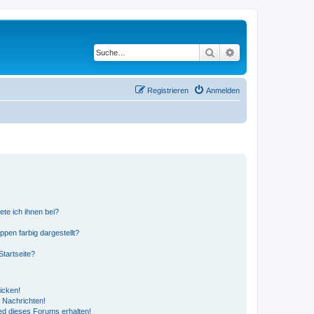
Suche
Erweiterte Suche
Registrieren
Anmelden
ete ich ihnen bei?
en farbig dargestellt?
tartseite?
icken!
 Nachrichten!
ed dieses Forums erhalten!