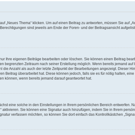
f „Neues Thema“ klicken. Um auf einen Beitrag zu antworten, müssen Sie auf „Ant
e Berechtigungen sind jeweils am Ende der Foren- und der Beitragsansicht aufgeliste
nur Ihre eigenen Beiträge bearbeiten oder löschen. Sie können einen Beitrag bear
nen begrenzten Zeitraum nach seiner Erstellung möglich. Wenn bereits jemand auf Ih
 die Anzahl als auch der letzte Zeitpunkt der Bearbeitungen angezeigt. Dieser Hi
 Beitrag überarbeitet hat. Diese können jedoch, falls sie es für nötig halten, eine 
hen können, wenn bereits jemand darauf geantwortet hat.
hst eine solche in den Einstellungen in Ihrem persönlichen Bereich entwerfen. Na
 aktivieren. Sie können eine Signatur auch hinzufügen, indem Sie in Ihrem persö
gnatur verfassen möchten, so können Sie dort einfach das Kontrollkästchen „Signa