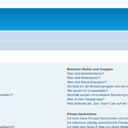
Benutzer-Stufen und Gruppen
Was sind Administratoren?
Was sind Moderatoren?
Was sind Benutzergruppen?
Wo finde ich die Benutzergruppen und wie tr
Wie werde ich Gruppenleiter?
anmelden?!
Weshalb werden verschiedene Benutzergrupp
Was ist eine Hauptgruppe?
Was bedeutet der „Das Team“-Link auf der S
Private Nachrichten
Ich kann keine Privaten Nachrichten versch
Ich bekomme ständig unerwünschte Private
auftaucht?
Ich habe eine Spam-E-Mail von einem Mitgli