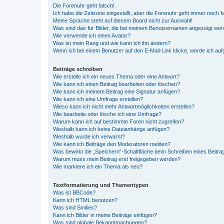
Die Forenuhr geht falsch!
Ich habe die Zeitzone eingestellt, aber die Forenuhr geht immer noch f
Meine Sprache steht auf diesem Board nicht zur Auswahl!
Was sind das für Bilder, die bei meinem Benutzernamen angezeigt we
Wie verwende ich einen Avatar?
Was ist mein Rang und wie kann ich ihn ändern?
Wenn ich bei einem Benutzer auf den E-Mail-Link klicke, werde ich au
Beiträge schreiben
Wie erstelle ich ein neues Thema oder eine Antwort?
Wie kann ich einen Beitrag bearbeiten oder löschen?
Wie kann ich meinem Beitrag eine Signatur anfügen?
Wie kann ich eine Umfrage erstellen?
Wieso kann ich nicht mehr Antwortmöglichkeiten erstellen?
Wie bearbeite oder lösche ich eine Umfrage?
Warum kann ich auf bestimmte Foren nicht zugreifen?
Weshalb kann ich keine Dateianhänge anfügen?
Weshalb wurde ich verwarnt?
Wie kann ich Beiträge den Moderatoren melden?
Was bewirkt die „Speichern“-Schaltfläche beim Schreiben eines Beitra
Warum muss mein Beitrag erst freigegeben werden?
Wie markiere ich ein Thema als neu?
Textformatierung und Thementypen
Was ist BBCode?
Kann ich HTML benutzen?
Was sind Smilies?
Kann ich Bilder in meine Beiträge einfügen?
Was sind globale Bekanntmachungen?