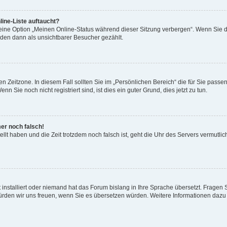
ine-Liste auftaucht?
 eine Option „Meinen Online-Status während dieser Sitzung verbergen“. Wenn Sie d
rden dann als unsichtbarer Besucher gezählt.
n Zeitzone. In diesem Fall sollten Sie im „Persönlichen Bereich“ die für Sie passend
 Sie noch nicht registriert sind, ist dies ein guter Grund, dies jetzt zu tun.
mer noch falsch!
ellt haben und die Zeit trotzdem noch falsch ist, geht die Uhr des Servers vermutlic
 installiert oder niemand hat das Forum bislang in Ihre Sprache übersetzt. Fragen 
t, würden wir uns freuen, wenn Sie es übersetzen würden. Weitere Informationen da