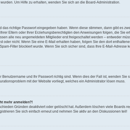
 wurden. Um Hilfe zu erhalten, wenden Sie sich an die Board-Administration.
nd das richtige Passwort eingegeben haben. Wenn diese stimmen, dann gibt es zw
Ihrer Eltern oder Ihrer Erziehungsberechtigten den Anweisungen folgen, die Sie erh
üssen alle neu angemeldeten Mitglieder erst freigeschaltet werden – entweder müsse
 ist oder nicht. Wenn Sie eine E-Mail erhalten haben, folgen Sie den dort enthalte
pam-Filter blockiert wurde. Wenn Sie sich sicher sind, dass Ihre E-Mail-Adresse 
hr Benutzername und Ihr Passwort richtig sind. Wenn dies der Fall ist, wenden Sie
gurationsproblem mit der Website vorliegt, welches ein Administrator lösen muss.
icht mehr anmelden?!
schieden Gründen deaktiviert oder gelöscht hat. Außerdem löschen viele Boards reg
strieren Sie sich einfach erneut und nehmen Sie aktiv an den Diskussionen teil!