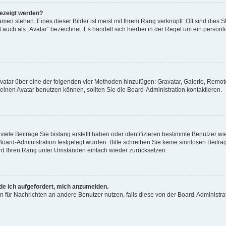
gezeigt werden?
men stehen. Eines dieser Bilder ist meist mit Ihrem Rang verknüpft: Oft sind dies S
auch als „Avatar“ bezeichnet. Es handelt sich hierbei in der Regel um ein persönl
 Avatar über eine der folgenden vier Methoden hinzufügen: Gravatar, Galerie, Rem
inen Avatar benutzen können, sollten Sie die Board-Administration kontaktieren.
iele Beiträge Sie bislang erstellt haben oder identifizieren bestimmte Benutzer
 Board-Administration festgelegt wurden. Bitte schreiben Sie keine sinnlosen Beit
wird Ihren Rang unter Umständen einfach wieder zurücksetzen.
rde ich aufgefordert, mich anzumelden.
ion für Nachrichten an andere Benutzer nutzen, falls diese von der Board-Administ