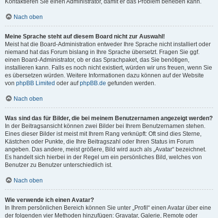
Kontaktieren Sie einen Administrator, damit er das Problem beheben kann.
Nach oben
Meine Sprache steht auf diesem Board nicht zur Auswahl!
Meist hat die Board-Administration entweder Ihre Sprache nicht installiert oder
niemand hat das Forum bislang in Ihre Sprache übersetzt. Fragen Sie ggf.
einen Board-Administrator, ob er das Sprachpaket, das Sie benötigen,
installieren kann. Falls es noch nicht existiert, würden wir uns freuen, wenn Sie
es übersetzen würden. Weitere Informationen dazu können auf der Website
von
phpBB Limited
oder auf
phpBB.de
gefunden werden.
Nach oben
Was sind das für Bilder, die bei meinem Benutzernamen angezeigt werden?
In der Beitragsansicht können zwei Bilder bei Ihrem Benutzernamen stehen.
Eines dieser Bilder ist meist mit Ihrem Rang verknüpft: Oft sind dies Sterne,
Kästchen oder Punkte, die Ihre Beitragszahl oder Ihren Status im Forum
angeben. Das andere, meist größere, Bild wird auch als „Avatar“ bezeichnet.
Es handelt sich hierbei in der Regel um ein persönliches Bild, welches von
Benutzer zu Benutzer unterschiedlich ist.
Nach oben
Wie verwende ich einen Avatar?
In Ihrem persönlichen Bereich können Sie unter „Profil“ einen Avatar über eine
der folgenden vier Methoden hinzufügen: Gravatar, Galerie, Remote oder