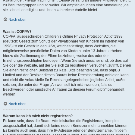
Avatarbilder, Private Nachrichten, E-Mail-Versand an andere Mitglieder, Beitritt
zu Benutzergruppen und so weiter. Wir empfehlen Ihnen eine Anmeldung, da
sie schnell erledigt ist und Ihnen zahlreiche Vorteile bietet.
Nach oben
Was ist COPPA?
COPPA, ausgeschrieben Children’s Online Privacy Protection Act of 1998
(deutsch: Gesetz zum Schutz der Privatsphäre von Kindern im Internet von
1998) ist ein Gesetz in den USA, welches festlegt, dass Websites, die
möglicherweise persönliche Daten von Kindern unter 13 Jahren erheben,
hierzu die Zustimmung der Eltern beziehungsweise des oder der
Erziehungsberechtigten benötigen. Wenn Sie sich unsicher sind, ob dies auf
Sie oder die Website, auf der Sie sich zu registrieren versuchen, zutrifft, ziehen
Sie einen rechtlichen Beistand zu Rate. Bitte beachten Sie, dass phpBB
Limited und der Besitzer dieses Boards keine Rechtsberatung anbieten kann
und nicht die Anlaufstelle für Rechtsangelegenheiten jeglicher Art ist; außer
solchen, die unter der Frage „An wen soll ich mich wenden, falls es
Beschwerden oder juristische Anfragen zu diesem Forum gibt?“ behandelt
werden.
Nach oben
Warum kann ich mich nicht registrieren?
Es kann sein, dass die Board-Administration die Registrierung komplett
ausgeschaltet hat, damit sich keine neuen Benutzer mehr anmelden können.
Es könnte auch sein, dass Ihre IP-Adresse oder der Benutzername, mit dem