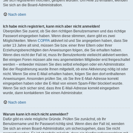
Sie sich registrieren möchten, gesperrt wurden. Um Hilfe zu erhalten, wenden
Sie sich an die Board-Administration.
Nach oben
Ich habe mich registriert, kann mich aber nicht anmelden!
Überprüfen Sie zuerst, ob Sie den richtigen Benutzernamen und das richtige
Passwort eingegeben haben. Wenn diese stimmen, dann gibt es zwei
Möglichkeiten. Wenn
COPPA
aktiviert ist und Sie angegeben haben, dass Sie
unter 13 Jahre alt sind, müssen Sie bzw. einer Ihrer Eltern oder Ihrer
Erziehungsberechtigten den Anweisungen folgen, die Sie erhalten haben.
Wenn dies nicht der Fall ist, muss Ihr Benutzerkonto vielleicht aktiviert werden.
Bei einigen Foren müssen alle neu angemeldeten Mitglieder erst freigeschaltet
werden – entweder müssen Sie dies selbst erledigen oder ein Administrator.
Bei der Registrierung wurde Ihnen mitgeteilt, ob eine Aktivierung nötig ist oder
nicht. Wenn Sie eine E-Mail erhalten haben, folgen Sie den dort enthaltenen
Anweisungen. Ansonsten prüfen Sie, ob Sie Ihre E-Mail-Adresse korrekt
eingegeben haben oder die E-Mail von einem Spam-Filter blockiert wurde.
Wenn Sie sich sicher sind, dass Ihre E-Mail-Adresse korrekt eingegeben
wurde, dann kontaktieren Sie einen Administrator.
Nach oben
Warum kann ich mich nicht anmelden?
Dafür gibt es viele mögliche Gründe. Prüfen Sie zunächst, ob Ihr
Benutzername und Ihr Passwort richtig sind. Wenn dies der Fall ist, wenden
Sie sich an einen Board-Administrator, um sicherzugehen, dass Sie nicht