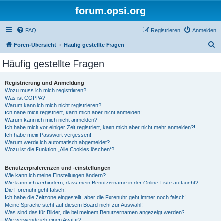
forum.opsi.org
FAQ
Registrieren
Anmelden
S
Foren-Übersicht
Häufig gestellte Fragen
u
Häufig gestellte Fragen
c
h
Registrierung und Anmeldung
Wozu muss ich mich registrieren?
e
Was ist COPPA?
Warum kann ich mich nicht registrieren?
Ich habe mich registriert, kann mich aber nicht anmelden!
Warum kann ich mich nicht anmelden?
Ich habe mich vor einiger Zeit registriert, kann mich aber nicht mehr anmelden?!
Ich habe mein Passwort vergessen!
Warum werde ich automatisch abgemeldet?
Wozu ist die Funktion „Alle Cookies löschen“?
Benutzerpräferenzen und -einstellungen
Wie kann ich meine Einstellungen ändern?
Wie kann ich verhindern, dass mein Benutzername in der Online-Liste auftaucht?
Die Forenuhr geht falsch!
Ich habe die Zeitzone eingestellt, aber die Forenuhr geht immer noch falsch!
Meine Sprache steht auf diesem Board nicht zur Auswahl!
Was sind das für Bilder, die bei meinem Benutzernamen angezeigt werden?
Wie verwende ich einen Avatar?