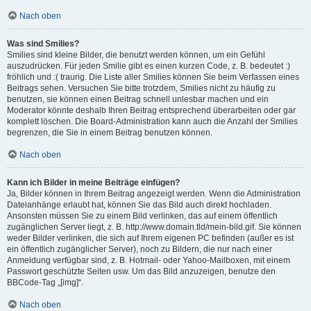
Nach oben
Was sind Smilies?
Smilies sind kleine Bilder, die benutzt werden können, um ein Gefühl
auszudrücken. Für jeden Smilie gibt es einen kurzen Code, z. B. bedeutet :)
fröhlich und :( traurig. Die Liste aller Smilies können Sie beim Verfassen eines
Beitrags sehen. Versuchen Sie bitte trotzdem, Smilies nicht zu häufig zu
benutzen, sie können einen Beitrag schnell unlesbar machen und ein
Moderator könnte deshalb Ihren Beitrag entsprechend überarbeiten oder gar
komplett löschen. Die Board-Administration kann auch die Anzahl der Smilies
begrenzen, die Sie in einem Beitrag benutzen können.
Nach oben
Kann ich Bilder in meine Beiträge einfügen?
Ja, Bilder können in Ihrem Beitrag angezeigt werden. Wenn die Administration
Dateianhänge erlaubt hat, können Sie das Bild auch direkt hochladen.
Ansonsten müssen Sie zu einem Bild verlinken, das auf einem öffentlich
zugänglichen Server liegt, z. B. http://www.domain.tld/mein-bild.gif. Sie können
weder Bilder verlinken, die sich auf Ihrem eigenen PC befinden (außer es ist
ein öffentlich zugänglicher Server), noch zu Bildern, die nur nach einer
Anmeldung verfügbar sind, z. B. Hotmail- oder Yahoo-Mailboxen, mit einem
Passwort geschützte Seiten usw. Um das Bild anzuzeigen, benutze den
BBCode-Tag „[img]“.
Nach oben