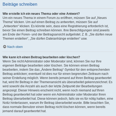
Beiträge schreiben
Wie erstelle ich ein neues Thema oder eine Antwort?
Um ein neues Thema in einem Forum zu eröffnen, müssen Sie auf „Neues
Thema“ klicken. Um auf einen Beitrag zu antworten, müssen Sie auf
„Antworten“ klicken. Es könnte sein, dass eine Registrierung erforderlich ist,
bevor Sie einen Beitrag schreiben können. Ihre Berechtigungen sind jeweils
am Ende der Foren- und der Beitragsansicht aufgelistet. Z. B. „Sie dürfen neue
Themen erstellen“, „Sie dürfen Dateianhänge erstellen“ usw.
Nach oben
Wie kann ich einen Beitrag bearbeiten oder löschen?
Wenn Sie nicht Administrator oder Moderator sind, können Sie nur Ihre
eigenen Beiträge bearbeiten oder löschen. Sie können einen Beitrag
bearbeiten, indem Sie das „Ändere Beitrag“-Symbol für den entsprechenden
Beitrag anklicken; eventuell ist dies nur für einen begrenzten Zeitraum nach
seiner Erstellung möglich. Wenn bereits jemand auf Ihren Beitrag geantwortet
hat, wird Ihr Beitrag in der Themenansicht als überarbeitet gekennzeichnet. Es
wird sowohl die Anzahl als auch der letzte Zeitpunkt der Bearbeitungen
angezeigt. Dieser Hinweis erscheint nicht, wenn noch niemand auf Ihren
Beitrag geantwortet hat oder wenn ein Administrator oder Moderator Ihren
Beitrag überarbeitet hat. Diese können jedoch, falls sie es für nötig halten, eine
Notiz hinterlassen, warum Ihr Beitrag überarbeitet wurde. Bitte beachten Sie,
dass normale Benutzer einen Beitrag nicht löschen können, wenn bereits
jemand darauf geantwortet hat.