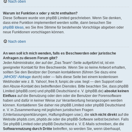
Nach oben
Warum ist Funktion x oder y nicht enthalten?
Diese Software wurde von phpBB Limited geschrieben. Wenn Sie denken,
dass eine Funktion implementiert werden sollte, dann besuchen Sie
phpBB Ideas
, wo Sie Ihre Stimme für bestehende Vorschläge abgeben oder
neue Funktionen vorschlagen können.
Nach oben
An wen soll ich mich wenden, falls es Beschwerden oder juristische
Anfragen zu diesem Forum gibt?
Jeder Administrator, der auf der „Das Team“-Seite aufgeführt ist, ist ein
geeigneter Kontakt für Ihre Beschwerde. Wenn Sie so keine Antwort erhalten,
sollten Sie den Besitzer der Domain kontaktieren (führen Sie dazu eine
„WHOIS“-Abfrage
durch) oder — falls diese Seite bei einem kostenlosen
Webhoster wie z. B. Yahoo!, free.fr, funpic.de usw. liegt — den Support oder
den Abuse-Kontakt des betreffenden Dienstes. Bitte beachten Sie, dass phpBB
Limited (phpBB.com) und phpBB Deutschland e. V. (phpBB.de)
absolut keinen
Einfluss
auf die Benutzung oder den oder die Benutzer der Forensoftware
haben und dafür in keiner Weise zur Verantwortung herangezogen werden
können. Kontaktieren Sie daher nie phpBB Limited oder phpBB Deutschland
e. V. in Zusammenhang mit jeglichen juristischen Fragen
(Unterlassungserklärungen, Haftungsfragen usw.), die
sich nicht direkt
auf die
Website phpbb.com, phpbb.de oder die phpBB-Software selbst beziehen. Falls
Sie phpBB Limited oder phpBB Deutschland e. V. E-Mails schreiben, die die
Softwarenutzung durch Dritte
betreffen, so werden Sie, wenn überhaupt,