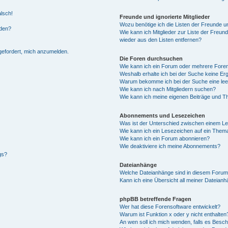
alsch!
Freunde und ignorierte Mitglieder
Wozu benötige ich die Listen der Freunde un
rden?
Wie kann ich Mitglieder zur Liste der Freund
wieder aus den Listen entfernen?
fgefordert, mich anzumelden.
Die Foren durchsuchen
Wie kann ich ein Forum oder mehrere For
Weshalb erhalte ich bei der Suche keine Er
Warum bekomme ich bei der Suche eine lee
Wie kann ich nach Mitgliedern suchen?
Wie kann ich meine eigenen Beiträge und T
Abonnements und Lesezeichen
Was ist der Unterschied zwischen einem L
Wie kann ich ein Lesezeichen auf ein Them
Wie kann ich ein Forum abonnieren?
Wie deaktiviere ich meine Abonnements?
gs?
Dateianhänge
Welche Dateianhänge sind in diesem Forum
Kann ich eine Übersicht all meiner Dateian
phpBB betreffende Fragen
Wer hat diese Forensoftware entwickelt?
Warum ist Funktion x oder y nicht enthalten
An wen soll ich mich wenden, falls es Besc