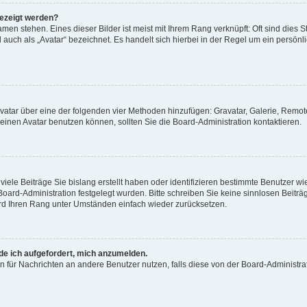
gezeigt werden?
men stehen. Eines dieser Bilder ist meist mit Ihrem Rang verknüpft: Oft sind dies S
auch als „Avatar“ bezeichnet. Es handelt sich hierbei in der Regel um ein persönl
 Avatar über eine der folgenden vier Methoden hinzufügen: Gravatar, Galerie, Rem
inen Avatar benutzen können, sollten Sie die Board-Administration kontaktieren.
iele Beiträge Sie bislang erstellt haben oder identifizieren bestimmte Benutzer
 Board-Administration festgelegt wurden. Bitte schreiben Sie keine sinnlosen Beit
wird Ihren Rang unter Umständen einfach wieder zurücksetzen.
rde ich aufgefordert, mich anzumelden.
ion für Nachrichten an andere Benutzer nutzen, falls diese von der Board-Administ