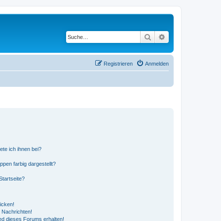
Suche
Erweiterte Suche
Registrieren
Anmelden
ete ich ihnen bei?
en farbig dargestellt?
tartseite?
icken!
 Nachrichten!
ed dieses Forums erhalten!