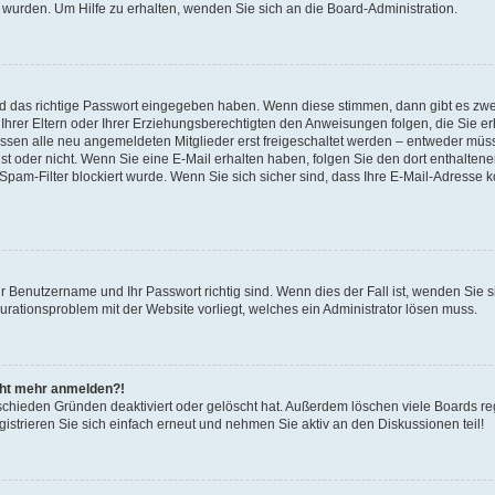
 wurden. Um Hilfe zu erhalten, wenden Sie sich an die Board-Administration.
nd das richtige Passwort eingegeben haben. Wenn diese stimmen, dann gibt es zw
Ihrer Eltern oder Ihrer Erziehungsberechtigten den Anweisungen folgen, die Sie erh
üssen alle neu angemeldeten Mitglieder erst freigeschaltet werden – entweder müsse
 ist oder nicht. Wenn Sie eine E-Mail erhalten haben, folgen Sie den dort enthalte
pam-Filter blockiert wurde. Wenn Sie sich sicher sind, dass Ihre E-Mail-Adresse 
hr Benutzername und Ihr Passwort richtig sind. Wenn dies der Fall ist, wenden Sie
gurationsproblem mit der Website vorliegt, welches ein Administrator lösen muss.
icht mehr anmelden?!
schieden Gründen deaktiviert oder gelöscht hat. Außerdem löschen viele Boards reg
strieren Sie sich einfach erneut und nehmen Sie aktiv an den Diskussionen teil!