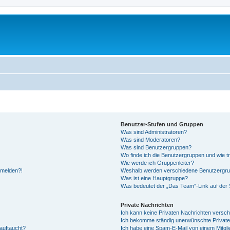
Benutzer-Stufen und Gruppen
Was sind Administratoren?
Was sind Moderatoren?
Was sind Benutzergruppen?
Wo finde ich die Benutzergruppen und wie tr
Wie werde ich Gruppenleiter?
anmelden?!
Weshalb werden verschiedene Benutzergrupp
Was ist eine Hauptgruppe?
Was bedeutet der „Das Team“-Link auf der S
Private Nachrichten
Ich kann keine Privaten Nachrichten versch
Ich bekomme ständig unerwünschte Private
auftaucht?
Ich habe eine Spam-E-Mail von einem Mitgli