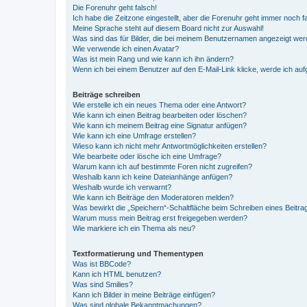
Die Forenuhr geht falsch!
Ich habe die Zeitzone eingestellt, aber die Forenuhr geht immer noch f
Meine Sprache steht auf diesem Board nicht zur Auswahl!
Was sind das für Bilder, die bei meinem Benutzernamen angezeigt we
Wie verwende ich einen Avatar?
Was ist mein Rang und wie kann ich ihn ändern?
Wenn ich bei einem Benutzer auf den E-Mail-Link klicke, werde ich au
Beiträge schreiben
Wie erstelle ich ein neues Thema oder eine Antwort?
Wie kann ich einen Beitrag bearbeiten oder löschen?
Wie kann ich meinem Beitrag eine Signatur anfügen?
Wie kann ich eine Umfrage erstellen?
Wieso kann ich nicht mehr Antwortmöglichkeiten erstellen?
Wie bearbeite oder lösche ich eine Umfrage?
Warum kann ich auf bestimmte Foren nicht zugreifen?
Weshalb kann ich keine Dateianhänge anfügen?
Weshalb wurde ich verwarnt?
Wie kann ich Beiträge den Moderatoren melden?
Was bewirkt die „Speichern“-Schaltfläche beim Schreiben eines Beitra
Warum muss mein Beitrag erst freigegeben werden?
Wie markiere ich ein Thema als neu?
Textformatierung und Thementypen
Was ist BBCode?
Kann ich HTML benutzen?
Was sind Smilies?
Kann ich Bilder in meine Beiträge einfügen?
Was sind globale Bekanntmachungen?