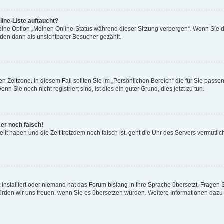
ine-Liste auftaucht?
 eine Option „Meinen Online-Status während dieser Sitzung verbergen“. Wenn Sie d
rden dann als unsichtbarer Besucher gezählt.
n Zeitzone. In diesem Fall sollten Sie im „Persönlichen Bereich“ die für Sie passend
 Sie noch nicht registriert sind, ist dies ein guter Grund, dies jetzt zu tun.
mer noch falsch!
ellt haben und die Zeit trotzdem noch falsch ist, geht die Uhr des Servers vermutlic
 installiert oder niemand hat das Forum bislang in Ihre Sprache übersetzt. Fragen 
t, würden wir uns freuen, wenn Sie es übersetzen würden. Weitere Informationen da