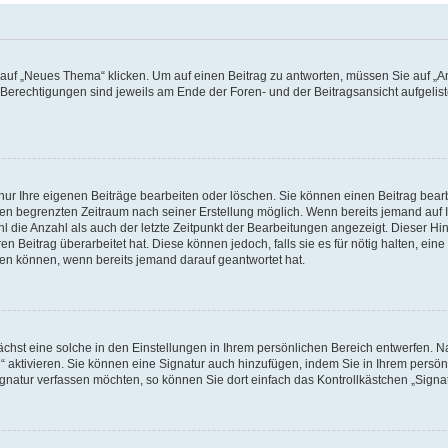
f „Neues Thema“ klicken. Um auf einen Beitrag zu antworten, müssen Sie auf „Ant
e Berechtigungen sind jeweils am Ende der Foren- und der Beitragsansicht aufgeliste
nur Ihre eigenen Beiträge bearbeiten oder löschen. Sie können einen Beitrag bear
nen begrenzten Zeitraum nach seiner Erstellung möglich. Wenn bereits jemand auf Ih
 die Anzahl als auch der letzte Zeitpunkt der Bearbeitungen angezeigt. Dieser Hi
 Beitrag überarbeitet hat. Diese können jedoch, falls sie es für nötig halten, eine 
hen können, wenn bereits jemand darauf geantwortet hat.
hst eine solche in den Einstellungen in Ihrem persönlichen Bereich entwerfen. Na
 aktivieren. Sie können eine Signatur auch hinzufügen, indem Sie in Ihrem persö
gnatur verfassen möchten, so können Sie dort einfach das Kontrollkästchen „Signa