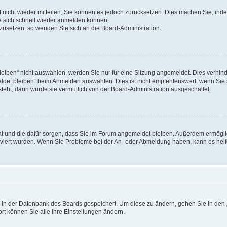
rt nicht wieder mitteilen, Sie können es jedoch zurücksetzen. Dies machen Sie, in
e sich schnell wieder anmelden können.
ckzusetzen, so wenden Sie sich an die Board-Administration.
ben“ nicht auswählen, werden Sie nur für eine Sitzung angemeldet. Dies verhinde
et bleiben“ beim Anmelden auswählen. Dies ist nicht empfehlenswert, wenn Sie s
steht, dann wurde sie vermutlich von der Board-Administration ausgeschaltet.
 hat und die dafür sorgen, dass Sie im Forum angemeldet bleiben. Außerdem ermögl
ktiviert wurden. Wenn Sie Probleme bei der An- oder Abmeldung haben, kann es hel
en in der Datenbank des Boards gespeichert. Um diese zu ändern, gehen Sie in den 
rt können Sie alle Ihre Einstellungen ändern.