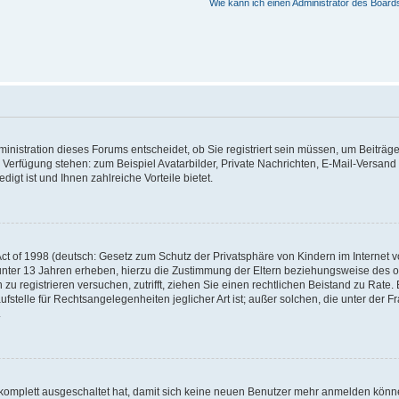
Wie kann ich einen Administrator des Board
nistration dieses Forums entscheidet, ob Sie registriert sein müssen, um Beiträge z
ur Verfügung stehen: zum Beispiel Avatarbilder, Private Nachrichten, E-Mail-Versand
igt ist und Ihnen zahlreiche Vorteile bietet.
t of 1998 (deutsch: Gesetz zum Schutz der Privatsphäre von Kindern im Internet vo
unter 13 Jahren erheben, hierzu die Zustimmung der Eltern beziehungsweise des o
h zu registrieren versuchen, zutrifft, ziehen Sie einen rechtlichen Beistand zu Rat
stelle für Rechtsangelegenheiten jeglicher Art ist; außer solchen, die unter der 
.
 komplett ausgeschaltet hat, damit sich keine neuen Benutzer mehr anmelden könne