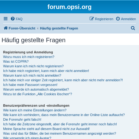
forum.opsi.org
FAQ
Registrieren
Anmelden
S
Foren-Übersicht
Häufig gestellte Fragen
u
Häufig gestellte Fragen
c
h
Registrierung und Anmeldung
Wozu muss ich mich registrieren?
e
Was ist COPPA?
Warum kann ich mich nicht registrieren?
Ich habe mich registriert, kann mich aber nicht anmelden!
Warum kann ich mich nicht anmelden?
Ich habe mich vor einiger Zeit registriert, kann mich aber nicht mehr anmelden?!
Ich habe mein Passwort vergessen!
Warum werde ich automatisch abgemeldet?
Wozu ist die Funktion „Alle Cookies löschen“?
Benutzerpräferenzen und -einstellungen
Wie kann ich meine Einstellungen ändern?
Wie kann ich verhindern, dass mein Benutzername in der Online-Liste auftaucht?
Die Forenuhr geht falsch!
Ich habe die Zeitzone eingestellt, aber die Forenuhr geht immer noch falsch!
Meine Sprache steht auf diesem Board nicht zur Auswahl!
Was sind das für Bilder, die bei meinem Benutzernamen angezeigt werden?
Wie verwende ich einen Avatar?