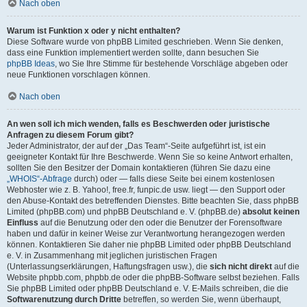
Nach oben
Warum ist Funktion x oder y nicht enthalten?
Diese Software wurde von phpBB Limited geschrieben. Wenn Sie denken,
dass eine Funktion implementiert werden sollte, dann besuchen Sie
phpBB Ideas
, wo Sie Ihre Stimme für bestehende Vorschläge abgeben oder
neue Funktionen vorschlagen können.
Nach oben
An wen soll ich mich wenden, falls es Beschwerden oder juristische
Anfragen zu diesem Forum gibt?
Jeder Administrator, der auf der „Das Team“-Seite aufgeführt ist, ist ein
geeigneter Kontakt für Ihre Beschwerde. Wenn Sie so keine Antwort erhalten,
sollten Sie den Besitzer der Domain kontaktieren (führen Sie dazu eine
„WHOIS“-Abfrage
durch) oder — falls diese Seite bei einem kostenlosen
Webhoster wie z. B. Yahoo!, free.fr, funpic.de usw. liegt — den Support oder
den Abuse-Kontakt des betreffenden Dienstes. Bitte beachten Sie, dass phpBB
Limited (phpBB.com) und phpBB Deutschland e. V. (phpBB.de)
absolut keinen
Einfluss
auf die Benutzung oder den oder die Benutzer der Forensoftware
haben und dafür in keiner Weise zur Verantwortung herangezogen werden
können. Kontaktieren Sie daher nie phpBB Limited oder phpBB Deutschland
e. V. in Zusammenhang mit jeglichen juristischen Fragen
(Unterlassungserklärungen, Haftungsfragen usw.), die
sich nicht direkt
auf die
Website phpbb.com, phpbb.de oder die phpBB-Software selbst beziehen. Falls
Sie phpBB Limited oder phpBB Deutschland e. V. E-Mails schreiben, die die
Softwarenutzung durch Dritte
betreffen, so werden Sie, wenn überhaupt,