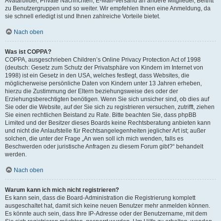
Avatarbilder, Private Nachrichten, E-Mail-Versand an andere Mitglieder, Beitritt
zu Benutzergruppen und so weiter. Wir empfehlen Ihnen eine Anmeldung, da
sie schnell erledigt ist und Ihnen zahlreiche Vorteile bietet.
Nach oben
Was ist COPPA?
COPPA, ausgeschrieben Children’s Online Privacy Protection Act of 1998
(deutsch: Gesetz zum Schutz der Privatsphäre von Kindern im Internet von
1998) ist ein Gesetz in den USA, welches festlegt, dass Websites, die
möglicherweise persönliche Daten von Kindern unter 13 Jahren erheben,
hierzu die Zustimmung der Eltern beziehungsweise des oder der
Erziehungsberechtigten benötigen. Wenn Sie sich unsicher sind, ob dies auf
Sie oder die Website, auf der Sie sich zu registrieren versuchen, zutrifft, ziehen
Sie einen rechtlichen Beistand zu Rate. Bitte beachten Sie, dass phpBB
Limited und der Besitzer dieses Boards keine Rechtsberatung anbieten kann
und nicht die Anlaufstelle für Rechtsangelegenheiten jeglicher Art ist; außer
solchen, die unter der Frage „An wen soll ich mich wenden, falls es
Beschwerden oder juristische Anfragen zu diesem Forum gibt?“ behandelt
werden.
Nach oben
Warum kann ich mich nicht registrieren?
Es kann sein, dass die Board-Administration die Registrierung komplett
ausgeschaltet hat, damit sich keine neuen Benutzer mehr anmelden können.
Es könnte auch sein, dass Ihre IP-Adresse oder der Benutzername, mit dem