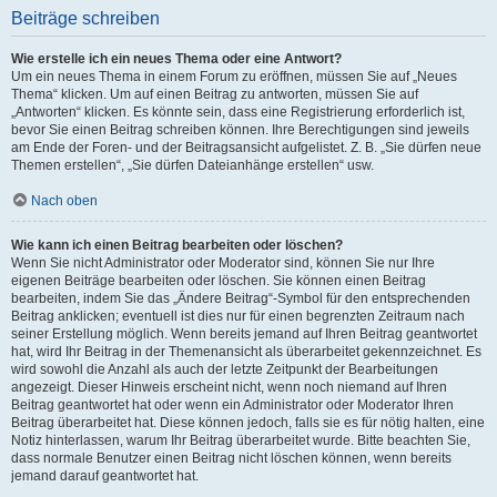
Beiträge schreiben
Wie erstelle ich ein neues Thema oder eine Antwort?
Um ein neues Thema in einem Forum zu eröffnen, müssen Sie auf „Neues
Thema“ klicken. Um auf einen Beitrag zu antworten, müssen Sie auf
„Antworten“ klicken. Es könnte sein, dass eine Registrierung erforderlich ist,
bevor Sie einen Beitrag schreiben können. Ihre Berechtigungen sind jeweils
am Ende der Foren- und der Beitragsansicht aufgelistet. Z. B. „Sie dürfen neue
Themen erstellen“, „Sie dürfen Dateianhänge erstellen“ usw.
Nach oben
Wie kann ich einen Beitrag bearbeiten oder löschen?
Wenn Sie nicht Administrator oder Moderator sind, können Sie nur Ihre
eigenen Beiträge bearbeiten oder löschen. Sie können einen Beitrag
bearbeiten, indem Sie das „Ändere Beitrag“-Symbol für den entsprechenden
Beitrag anklicken; eventuell ist dies nur für einen begrenzten Zeitraum nach
seiner Erstellung möglich. Wenn bereits jemand auf Ihren Beitrag geantwortet
hat, wird Ihr Beitrag in der Themenansicht als überarbeitet gekennzeichnet. Es
wird sowohl die Anzahl als auch der letzte Zeitpunkt der Bearbeitungen
angezeigt. Dieser Hinweis erscheint nicht, wenn noch niemand auf Ihren
Beitrag geantwortet hat oder wenn ein Administrator oder Moderator Ihren
Beitrag überarbeitet hat. Diese können jedoch, falls sie es für nötig halten, eine
Notiz hinterlassen, warum Ihr Beitrag überarbeitet wurde. Bitte beachten Sie,
dass normale Benutzer einen Beitrag nicht löschen können, wenn bereits
jemand darauf geantwortet hat.