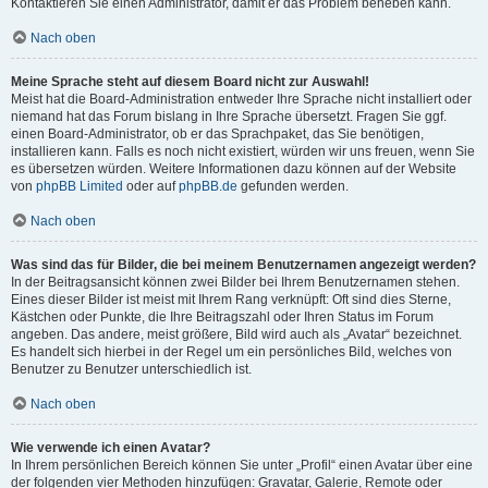
Kontaktieren Sie einen Administrator, damit er das Problem beheben kann.
Nach oben
Meine Sprache steht auf diesem Board nicht zur Auswahl!
Meist hat die Board-Administration entweder Ihre Sprache nicht installiert oder
niemand hat das Forum bislang in Ihre Sprache übersetzt. Fragen Sie ggf.
einen Board-Administrator, ob er das Sprachpaket, das Sie benötigen,
installieren kann. Falls es noch nicht existiert, würden wir uns freuen, wenn Sie
es übersetzen würden. Weitere Informationen dazu können auf der Website
von
phpBB Limited
oder auf
phpBB.de
gefunden werden.
Nach oben
Was sind das für Bilder, die bei meinem Benutzernamen angezeigt werden?
In der Beitragsansicht können zwei Bilder bei Ihrem Benutzernamen stehen.
Eines dieser Bilder ist meist mit Ihrem Rang verknüpft: Oft sind dies Sterne,
Kästchen oder Punkte, die Ihre Beitragszahl oder Ihren Status im Forum
angeben. Das andere, meist größere, Bild wird auch als „Avatar“ bezeichnet.
Es handelt sich hierbei in der Regel um ein persönliches Bild, welches von
Benutzer zu Benutzer unterschiedlich ist.
Nach oben
Wie verwende ich einen Avatar?
In Ihrem persönlichen Bereich können Sie unter „Profil“ einen Avatar über eine
der folgenden vier Methoden hinzufügen: Gravatar, Galerie, Remote oder