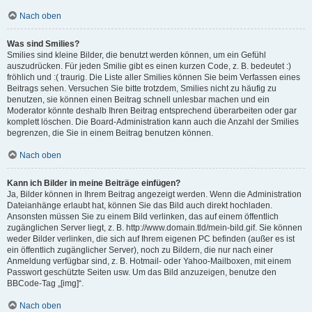
Nach oben
Was sind Smilies?
Smilies sind kleine Bilder, die benutzt werden können, um ein Gefühl
auszudrücken. Für jeden Smilie gibt es einen kurzen Code, z. B. bedeutet :)
fröhlich und :( traurig. Die Liste aller Smilies können Sie beim Verfassen eines
Beitrags sehen. Versuchen Sie bitte trotzdem, Smilies nicht zu häufig zu
benutzen, sie können einen Beitrag schnell unlesbar machen und ein
Moderator könnte deshalb Ihren Beitrag entsprechend überarbeiten oder gar
komplett löschen. Die Board-Administration kann auch die Anzahl der Smilies
begrenzen, die Sie in einem Beitrag benutzen können.
Nach oben
Kann ich Bilder in meine Beiträge einfügen?
Ja, Bilder können in Ihrem Beitrag angezeigt werden. Wenn die Administration
Dateianhänge erlaubt hat, können Sie das Bild auch direkt hochladen.
Ansonsten müssen Sie zu einem Bild verlinken, das auf einem öffentlich
zugänglichen Server liegt, z. B. http://www.domain.tld/mein-bild.gif. Sie können
weder Bilder verlinken, die sich auf Ihrem eigenen PC befinden (außer es ist
ein öffentlich zugänglicher Server), noch zu Bildern, die nur nach einer
Anmeldung verfügbar sind, z. B. Hotmail- oder Yahoo-Mailboxen, mit einem
Passwort geschützte Seiten usw. Um das Bild anzuzeigen, benutze den
BBCode-Tag „[img]“.
Nach oben