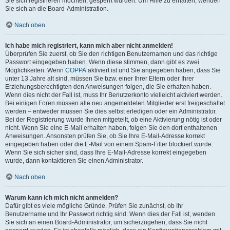
Sie sich registrieren möchten, gesperrt wurden. Um Hilfe zu erhalten, wenden
Sie sich an die Board-Administration.
Nach oben
Ich habe mich registriert, kann mich aber nicht anmelden!
Überprüfen Sie zuerst, ob Sie den richtigen Benutzernamen und das richtige
Passwort eingegeben haben. Wenn diese stimmen, dann gibt es zwei
Möglichkeiten. Wenn
COPPA
aktiviert ist und Sie angegeben haben, dass Sie
unter 13 Jahre alt sind, müssen Sie bzw. einer Ihrer Eltern oder Ihrer
Erziehungsberechtigten den Anweisungen folgen, die Sie erhalten haben.
Wenn dies nicht der Fall ist, muss Ihr Benutzerkonto vielleicht aktiviert werden.
Bei einigen Foren müssen alle neu angemeldeten Mitglieder erst freigeschaltet
werden – entweder müssen Sie dies selbst erledigen oder ein Administrator.
Bei der Registrierung wurde Ihnen mitgeteilt, ob eine Aktivierung nötig ist oder
nicht. Wenn Sie eine E-Mail erhalten haben, folgen Sie den dort enthaltenen
Anweisungen. Ansonsten prüfen Sie, ob Sie Ihre E-Mail-Adresse korrekt
eingegeben haben oder die E-Mail von einem Spam-Filter blockiert wurde.
Wenn Sie sich sicher sind, dass Ihre E-Mail-Adresse korrekt eingegeben
wurde, dann kontaktieren Sie einen Administrator.
Nach oben
Warum kann ich mich nicht anmelden?
Dafür gibt es viele mögliche Gründe. Prüfen Sie zunächst, ob Ihr
Benutzername und Ihr Passwort richtig sind. Wenn dies der Fall ist, wenden
Sie sich an einen Board-Administrator, um sicherzugehen, dass Sie nicht