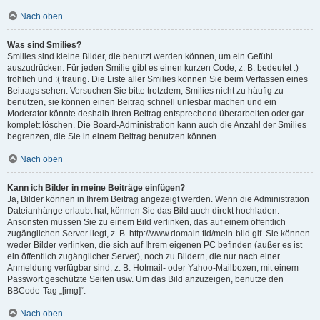
Nach oben
Was sind Smilies?
Smilies sind kleine Bilder, die benutzt werden können, um ein Gefühl
auszudrücken. Für jeden Smilie gibt es einen kurzen Code, z. B. bedeutet :)
fröhlich und :( traurig. Die Liste aller Smilies können Sie beim Verfassen eines
Beitrags sehen. Versuchen Sie bitte trotzdem, Smilies nicht zu häufig zu
benutzen, sie können einen Beitrag schnell unlesbar machen und ein
Moderator könnte deshalb Ihren Beitrag entsprechend überarbeiten oder gar
komplett löschen. Die Board-Administration kann auch die Anzahl der Smilies
begrenzen, die Sie in einem Beitrag benutzen können.
Nach oben
Kann ich Bilder in meine Beiträge einfügen?
Ja, Bilder können in Ihrem Beitrag angezeigt werden. Wenn die Administration
Dateianhänge erlaubt hat, können Sie das Bild auch direkt hochladen.
Ansonsten müssen Sie zu einem Bild verlinken, das auf einem öffentlich
zugänglichen Server liegt, z. B. http://www.domain.tld/mein-bild.gif. Sie können
weder Bilder verlinken, die sich auf Ihrem eigenen PC befinden (außer es ist
ein öffentlich zugänglicher Server), noch zu Bildern, die nur nach einer
Anmeldung verfügbar sind, z. B. Hotmail- oder Yahoo-Mailboxen, mit einem
Passwort geschützte Seiten usw. Um das Bild anzuzeigen, benutze den
BBCode-Tag „[img]“.
Nach oben