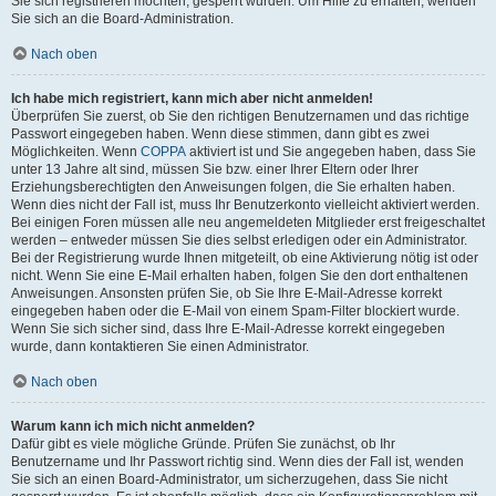
Sie sich registrieren möchten, gesperrt wurden. Um Hilfe zu erhalten, wenden
Sie sich an die Board-Administration.
Nach oben
Ich habe mich registriert, kann mich aber nicht anmelden!
Überprüfen Sie zuerst, ob Sie den richtigen Benutzernamen und das richtige
Passwort eingegeben haben. Wenn diese stimmen, dann gibt es zwei
Möglichkeiten. Wenn
COPPA
aktiviert ist und Sie angegeben haben, dass Sie
unter 13 Jahre alt sind, müssen Sie bzw. einer Ihrer Eltern oder Ihrer
Erziehungsberechtigten den Anweisungen folgen, die Sie erhalten haben.
Wenn dies nicht der Fall ist, muss Ihr Benutzerkonto vielleicht aktiviert werden.
Bei einigen Foren müssen alle neu angemeldeten Mitglieder erst freigeschaltet
werden – entweder müssen Sie dies selbst erledigen oder ein Administrator.
Bei der Registrierung wurde Ihnen mitgeteilt, ob eine Aktivierung nötig ist oder
nicht. Wenn Sie eine E-Mail erhalten haben, folgen Sie den dort enthaltenen
Anweisungen. Ansonsten prüfen Sie, ob Sie Ihre E-Mail-Adresse korrekt
eingegeben haben oder die E-Mail von einem Spam-Filter blockiert wurde.
Wenn Sie sich sicher sind, dass Ihre E-Mail-Adresse korrekt eingegeben
wurde, dann kontaktieren Sie einen Administrator.
Nach oben
Warum kann ich mich nicht anmelden?
Dafür gibt es viele mögliche Gründe. Prüfen Sie zunächst, ob Ihr
Benutzername und Ihr Passwort richtig sind. Wenn dies der Fall ist, wenden
Sie sich an einen Board-Administrator, um sicherzugehen, dass Sie nicht