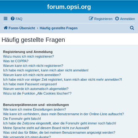
forum.opsi.org
FAQ
Registrieren
Anmelden
S
Foren-Übersicht
Häufig gestellte Fragen
u
Häufig gestellte Fragen
c
h
Registrierung und Anmeldung
Wozu muss ich mich registrieren?
e
Was ist COPPA?
Warum kann ich mich nicht registrieren?
Ich habe mich registriert, kann mich aber nicht anmelden!
Warum kann ich mich nicht anmelden?
Ich habe mich vor einiger Zeit registriert, kann mich aber nicht mehr anmelden?!
Ich habe mein Passwort vergessen!
Warum werde ich automatisch abgemeldet?
Wozu ist die Funktion „Alle Cookies löschen“?
Benutzerpräferenzen und -einstellungen
Wie kann ich meine Einstellungen ändern?
Wie kann ich verhindern, dass mein Benutzername in der Online-Liste auftaucht?
Die Forenuhr geht falsch!
Ich habe die Zeitzone eingestellt, aber die Forenuhr geht immer noch falsch!
Meine Sprache steht auf diesem Board nicht zur Auswahl!
Was sind das für Bilder, die bei meinem Benutzernamen angezeigt werden?
Wie verwende ich einen Avatar?