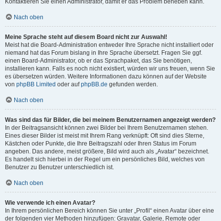
Kontaktieren Sie einen Administrator, damit er das Problem beheben kann.
Nach oben
Meine Sprache steht auf diesem Board nicht zur Auswahl!
Meist hat die Board-Administration entweder Ihre Sprache nicht installiert oder
niemand hat das Forum bislang in Ihre Sprache übersetzt. Fragen Sie ggf.
einen Board-Administrator, ob er das Sprachpaket, das Sie benötigen,
installieren kann. Falls es noch nicht existiert, würden wir uns freuen, wenn Sie
es übersetzen würden. Weitere Informationen dazu können auf der Website
von
phpBB Limited
oder auf
phpBB.de
gefunden werden.
Nach oben
Was sind das für Bilder, die bei meinem Benutzernamen angezeigt werden?
In der Beitragsansicht können zwei Bilder bei Ihrem Benutzernamen stehen.
Eines dieser Bilder ist meist mit Ihrem Rang verknüpft: Oft sind dies Sterne,
Kästchen oder Punkte, die Ihre Beitragszahl oder Ihren Status im Forum
angeben. Das andere, meist größere, Bild wird auch als „Avatar“ bezeichnet.
Es handelt sich hierbei in der Regel um ein persönliches Bild, welches von
Benutzer zu Benutzer unterschiedlich ist.
Nach oben
Wie verwende ich einen Avatar?
In Ihrem persönlichen Bereich können Sie unter „Profil“ einen Avatar über eine
der folgenden vier Methoden hinzufügen: Gravatar, Galerie, Remote oder