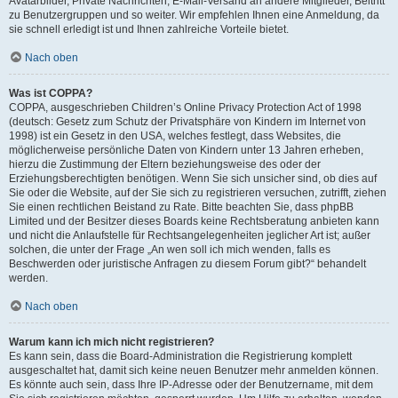
Avatarbilder, Private Nachrichten, E-Mail-Versand an andere Mitglieder, Beitritt
zu Benutzergruppen und so weiter. Wir empfehlen Ihnen eine Anmeldung, da
sie schnell erledigt ist und Ihnen zahlreiche Vorteile bietet.
Nach oben
Was ist COPPA?
COPPA, ausgeschrieben Children’s Online Privacy Protection Act of 1998
(deutsch: Gesetz zum Schutz der Privatsphäre von Kindern im Internet von
1998) ist ein Gesetz in den USA, welches festlegt, dass Websites, die
möglicherweise persönliche Daten von Kindern unter 13 Jahren erheben,
hierzu die Zustimmung der Eltern beziehungsweise des oder der
Erziehungsberechtigten benötigen. Wenn Sie sich unsicher sind, ob dies auf
Sie oder die Website, auf der Sie sich zu registrieren versuchen, zutrifft, ziehen
Sie einen rechtlichen Beistand zu Rate. Bitte beachten Sie, dass phpBB
Limited und der Besitzer dieses Boards keine Rechtsberatung anbieten kann
und nicht die Anlaufstelle für Rechtsangelegenheiten jeglicher Art ist; außer
solchen, die unter der Frage „An wen soll ich mich wenden, falls es
Beschwerden oder juristische Anfragen zu diesem Forum gibt?“ behandelt
werden.
Nach oben
Warum kann ich mich nicht registrieren?
Es kann sein, dass die Board-Administration die Registrierung komplett
ausgeschaltet hat, damit sich keine neuen Benutzer mehr anmelden können.
Es könnte auch sein, dass Ihre IP-Adresse oder der Benutzername, mit dem