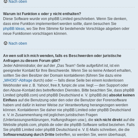
Nach oben
Warum ist Funktion x oder y nicht enthalten?
Diese Software wurde von phpBB Limited geschrieben. Wenn Sie denken,
dass eine Funktion implementiert werden sollte, dann besuchen Sie
phpBB Ideas
, wo Sie Ihre Stimme für bestehende Vorschläge abgeben oder
neue Funktionen vorschlagen können.
Nach oben
An wen soll ich mich wenden, falls es Beschwerden oder juristische
Anfragen zu diesem Forum gibt?
Jeder Administrator, der auf der „Das Team“-Seite aufgeführt ist, ist ein
geeigneter Kontakt für Ihre Beschwerde. Wenn Sie so keine Antwort erhalten,
sollten Sie den Besitzer der Domain kontaktieren (führen Sie dazu eine
„WHOIS“-Abfrage
durch) oder — falls diese Seite bei einem kostenlosen
Webhoster wie z. B. Yahoo!, free.fr, funpic.de usw. liegt — den Support oder
den Abuse-Kontakt des betreffenden Dienstes. Bitte beachten Sie, dass phpBB
Limited (phpBB.com) und phpBB Deutschland e. V. (phpBB.de)
absolut keinen
Einfluss
auf die Benutzung oder den oder die Benutzer der Forensoftware
haben und dafür in keiner Weise zur Verantwortung herangezogen werden
können. Kontaktieren Sie daher nie phpBB Limited oder phpBB Deutschland
e. V. in Zusammenhang mit jeglichen juristischen Fragen
(Unterlassungserklärungen, Haftungsfragen usw.), die
sich nicht direkt
auf die
Website phpbb.com, phpbb.de oder die phpBB-Software selbst beziehen. Falls
Sie phpBB Limited oder phpBB Deutschland e. V. E-Mails schreiben, die die
Softwarenutzung durch Dritte
betreffen, so werden Sie, wenn überhaupt,