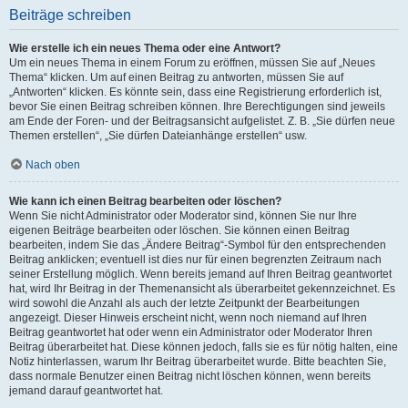
Beiträge schreiben
Wie erstelle ich ein neues Thema oder eine Antwort?
Um ein neues Thema in einem Forum zu eröffnen, müssen Sie auf „Neues
Thema“ klicken. Um auf einen Beitrag zu antworten, müssen Sie auf
„Antworten“ klicken. Es könnte sein, dass eine Registrierung erforderlich ist,
bevor Sie einen Beitrag schreiben können. Ihre Berechtigungen sind jeweils
am Ende der Foren- und der Beitragsansicht aufgelistet. Z. B. „Sie dürfen neue
Themen erstellen“, „Sie dürfen Dateianhänge erstellen“ usw.
Nach oben
Wie kann ich einen Beitrag bearbeiten oder löschen?
Wenn Sie nicht Administrator oder Moderator sind, können Sie nur Ihre
eigenen Beiträge bearbeiten oder löschen. Sie können einen Beitrag
bearbeiten, indem Sie das „Ändere Beitrag“-Symbol für den entsprechenden
Beitrag anklicken; eventuell ist dies nur für einen begrenzten Zeitraum nach
seiner Erstellung möglich. Wenn bereits jemand auf Ihren Beitrag geantwortet
hat, wird Ihr Beitrag in der Themenansicht als überarbeitet gekennzeichnet. Es
wird sowohl die Anzahl als auch der letzte Zeitpunkt der Bearbeitungen
angezeigt. Dieser Hinweis erscheint nicht, wenn noch niemand auf Ihren
Beitrag geantwortet hat oder wenn ein Administrator oder Moderator Ihren
Beitrag überarbeitet hat. Diese können jedoch, falls sie es für nötig halten, eine
Notiz hinterlassen, warum Ihr Beitrag überarbeitet wurde. Bitte beachten Sie,
dass normale Benutzer einen Beitrag nicht löschen können, wenn bereits
jemand darauf geantwortet hat.