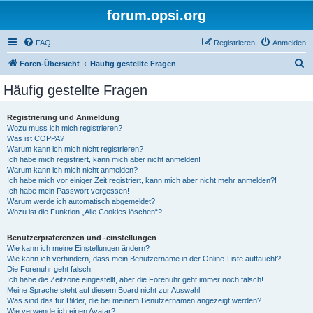
forum.opsi.org
FAQ
Registrieren
Anmelden
S
Foren-Übersicht
Häufig gestellte Fragen
u
Häufig gestellte Fragen
c
h
Registrierung und Anmeldung
Wozu muss ich mich registrieren?
e
Was ist COPPA?
Warum kann ich mich nicht registrieren?
Ich habe mich registriert, kann mich aber nicht anmelden!
Warum kann ich mich nicht anmelden?
Ich habe mich vor einiger Zeit registriert, kann mich aber nicht mehr anmelden?!
Ich habe mein Passwort vergessen!
Warum werde ich automatisch abgemeldet?
Wozu ist die Funktion „Alle Cookies löschen“?
Benutzerpräferenzen und -einstellungen
Wie kann ich meine Einstellungen ändern?
Wie kann ich verhindern, dass mein Benutzername in der Online-Liste auftaucht?
Die Forenuhr geht falsch!
Ich habe die Zeitzone eingestellt, aber die Forenuhr geht immer noch falsch!
Meine Sprache steht auf diesem Board nicht zur Auswahl!
Was sind das für Bilder, die bei meinem Benutzernamen angezeigt werden?
Wie verwende ich einen Avatar?