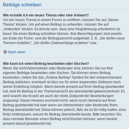
Beiträge schreiben
Wie erstelle ich ein neues Thema oder eine Antwort?
Um ein neues Thema in einem Forum zu eröffnen, müssen Sie auf „Neues
Thema“ klicken. Um auf einen Beitrag zu antworten, müssen Sie auf
„Antworten“ klicken. Es könnte sein, dass eine Registrierung erforderlich ist,
bevor Sie einen Beitrag schreiben können. Ihre Berechtigungen sind jeweils
am Ende der Foren- und der Beitragsansicht aufgelistet. Z. B. „Sie dürfen neue
Themen erstellen“, „Sie dürfen Dateianhänge erstellen“ usw.
Nach oben
Wie kann ich einen Beitrag bearbeiten oder löschen?
Wenn Sie nicht Administrator oder Moderator sind, können Sie nur Ihre
eigenen Beiträge bearbeiten oder löschen. Sie können einen Beitrag
bearbeiten, indem Sie das „Ändere Beitrag“-Symbol für den entsprechenden
Beitrag anklicken; eventuell ist dies nur für einen begrenzten Zeitraum nach
seiner Erstellung möglich. Wenn bereits jemand auf Ihren Beitrag geantwortet
hat, wird Ihr Beitrag in der Themenansicht als überarbeitet gekennzeichnet. Es
wird sowohl die Anzahl als auch der letzte Zeitpunkt der Bearbeitungen
angezeigt. Dieser Hinweis erscheint nicht, wenn noch niemand auf Ihren
Beitrag geantwortet hat oder wenn ein Administrator oder Moderator Ihren
Beitrag überarbeitet hat. Diese können jedoch, falls sie es für nötig halten, eine
Notiz hinterlassen, warum Ihr Beitrag überarbeitet wurde. Bitte beachten Sie,
dass normale Benutzer einen Beitrag nicht löschen können, wenn bereits
jemand darauf geantwortet hat.