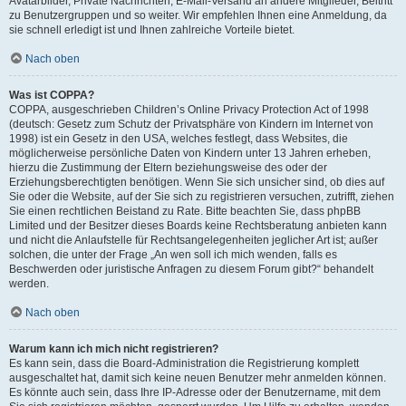
Avatarbilder, Private Nachrichten, E-Mail-Versand an andere Mitglieder, Beitritt
zu Benutzergruppen und so weiter. Wir empfehlen Ihnen eine Anmeldung, da
sie schnell erledigt ist und Ihnen zahlreiche Vorteile bietet.
Nach oben
Was ist COPPA?
COPPA, ausgeschrieben Children’s Online Privacy Protection Act of 1998
(deutsch: Gesetz zum Schutz der Privatsphäre von Kindern im Internet von
1998) ist ein Gesetz in den USA, welches festlegt, dass Websites, die
möglicherweise persönliche Daten von Kindern unter 13 Jahren erheben,
hierzu die Zustimmung der Eltern beziehungsweise des oder der
Erziehungsberechtigten benötigen. Wenn Sie sich unsicher sind, ob dies auf
Sie oder die Website, auf der Sie sich zu registrieren versuchen, zutrifft, ziehen
Sie einen rechtlichen Beistand zu Rate. Bitte beachten Sie, dass phpBB
Limited und der Besitzer dieses Boards keine Rechtsberatung anbieten kann
und nicht die Anlaufstelle für Rechtsangelegenheiten jeglicher Art ist; außer
solchen, die unter der Frage „An wen soll ich mich wenden, falls es
Beschwerden oder juristische Anfragen zu diesem Forum gibt?“ behandelt
werden.
Nach oben
Warum kann ich mich nicht registrieren?
Es kann sein, dass die Board-Administration die Registrierung komplett
ausgeschaltet hat, damit sich keine neuen Benutzer mehr anmelden können.
Es könnte auch sein, dass Ihre IP-Adresse oder der Benutzername, mit dem