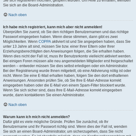
Sie sich registrieren möchten, gesperrt wurden. Um Hilfe zu erhalten, wenden
Sie sich an die Board-Administration.
Nach oben
Ich habe mich registriert, kann mich aber nicht anmelden!
Überprüfen Sie zuerst, ob Sie den richtigen Benutzernamen und das richtige
Passwort eingegeben haben. Wenn diese stimmen, dann gibt es zwei
Möglichkeiten. Wenn
COPPA
aktiviert ist und Sie angegeben haben, dass Sie
unter 13 Jahre alt sind, müssen Sie bzw. einer Ihrer Eltern oder Ihrer
Erziehungsberechtigten den Anweisungen folgen, die Sie erhalten haben.
Wenn dies nicht der Fall ist, muss Ihr Benutzerkonto vielleicht aktiviert werden.
Bei einigen Foren müssen alle neu angemeldeten Mitglieder erst freigeschaltet
werden – entweder müssen Sie dies selbst erledigen oder ein Administrator.
Bei der Registrierung wurde Ihnen mitgeteilt, ob eine Aktivierung nötig ist oder
nicht. Wenn Sie eine E-Mail erhalten haben, folgen Sie den dort enthaltenen
Anweisungen. Ansonsten prüfen Sie, ob Sie Ihre E-Mail-Adresse korrekt
eingegeben haben oder die E-Mail von einem Spam-Filter blockiert wurde.
Wenn Sie sich sicher sind, dass Ihre E-Mail-Adresse korrekt eingegeben
wurde, dann kontaktieren Sie einen Administrator.
Nach oben
Warum kann ich mich nicht anmelden?
Dafür gibt es viele mögliche Gründe. Prüfen Sie zunächst, ob Ihr
Benutzername und Ihr Passwort richtig sind. Wenn dies der Fall ist, wenden
Sie sich an einen Board-Administrator, um sicherzugehen, dass Sie nicht