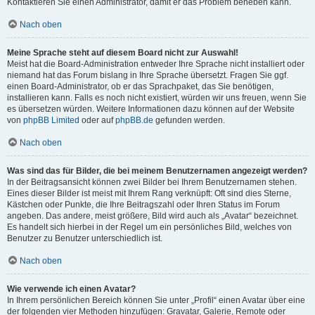
Kontaktieren Sie einen Administrator, damit er das Problem beheben kann.
Nach oben
Meine Sprache steht auf diesem Board nicht zur Auswahl!
Meist hat die Board-Administration entweder Ihre Sprache nicht installiert oder
niemand hat das Forum bislang in Ihre Sprache übersetzt. Fragen Sie ggf.
einen Board-Administrator, ob er das Sprachpaket, das Sie benötigen,
installieren kann. Falls es noch nicht existiert, würden wir uns freuen, wenn Sie
es übersetzen würden. Weitere Informationen dazu können auf der Website
von
phpBB Limited
oder auf
phpBB.de
gefunden werden.
Nach oben
Was sind das für Bilder, die bei meinem Benutzernamen angezeigt werden?
In der Beitragsansicht können zwei Bilder bei Ihrem Benutzernamen stehen.
Eines dieser Bilder ist meist mit Ihrem Rang verknüpft: Oft sind dies Sterne,
Kästchen oder Punkte, die Ihre Beitragszahl oder Ihren Status im Forum
angeben. Das andere, meist größere, Bild wird auch als „Avatar“ bezeichnet.
Es handelt sich hierbei in der Regel um ein persönliches Bild, welches von
Benutzer zu Benutzer unterschiedlich ist.
Nach oben
Wie verwende ich einen Avatar?
In Ihrem persönlichen Bereich können Sie unter „Profil“ einen Avatar über eine
der folgenden vier Methoden hinzufügen: Gravatar, Galerie, Remote oder