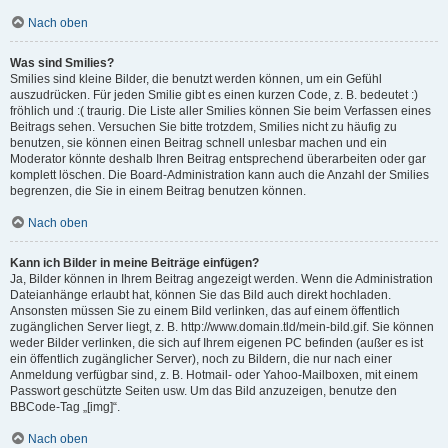
Nach oben
Was sind Smilies?
Smilies sind kleine Bilder, die benutzt werden können, um ein Gefühl
auszudrücken. Für jeden Smilie gibt es einen kurzen Code, z. B. bedeutet :)
fröhlich und :( traurig. Die Liste aller Smilies können Sie beim Verfassen eines
Beitrags sehen. Versuchen Sie bitte trotzdem, Smilies nicht zu häufig zu
benutzen, sie können einen Beitrag schnell unlesbar machen und ein
Moderator könnte deshalb Ihren Beitrag entsprechend überarbeiten oder gar
komplett löschen. Die Board-Administration kann auch die Anzahl der Smilies
begrenzen, die Sie in einem Beitrag benutzen können.
Nach oben
Kann ich Bilder in meine Beiträge einfügen?
Ja, Bilder können in Ihrem Beitrag angezeigt werden. Wenn die Administration
Dateianhänge erlaubt hat, können Sie das Bild auch direkt hochladen.
Ansonsten müssen Sie zu einem Bild verlinken, das auf einem öffentlich
zugänglichen Server liegt, z. B. http://www.domain.tld/mein-bild.gif. Sie können
weder Bilder verlinken, die sich auf Ihrem eigenen PC befinden (außer es ist
ein öffentlich zugänglicher Server), noch zu Bildern, die nur nach einer
Anmeldung verfügbar sind, z. B. Hotmail- oder Yahoo-Mailboxen, mit einem
Passwort geschützte Seiten usw. Um das Bild anzuzeigen, benutze den
BBCode-Tag „[img]“.
Nach oben