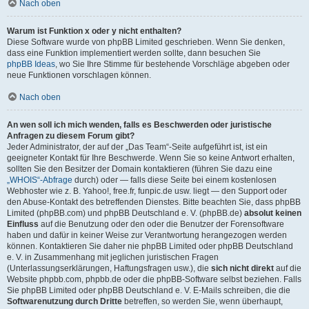
Nach oben
Warum ist Funktion x oder y nicht enthalten?
Diese Software wurde von phpBB Limited geschrieben. Wenn Sie denken,
dass eine Funktion implementiert werden sollte, dann besuchen Sie
phpBB Ideas
, wo Sie Ihre Stimme für bestehende Vorschläge abgeben oder
neue Funktionen vorschlagen können.
Nach oben
An wen soll ich mich wenden, falls es Beschwerden oder juristische
Anfragen zu diesem Forum gibt?
Jeder Administrator, der auf der „Das Team“-Seite aufgeführt ist, ist ein
geeigneter Kontakt für Ihre Beschwerde. Wenn Sie so keine Antwort erhalten,
sollten Sie den Besitzer der Domain kontaktieren (führen Sie dazu eine
„WHOIS“-Abfrage
durch) oder — falls diese Seite bei einem kostenlosen
Webhoster wie z. B. Yahoo!, free.fr, funpic.de usw. liegt — den Support oder
den Abuse-Kontakt des betreffenden Dienstes. Bitte beachten Sie, dass phpBB
Limited (phpBB.com) und phpBB Deutschland e. V. (phpBB.de)
absolut keinen
Einfluss
auf die Benutzung oder den oder die Benutzer der Forensoftware
haben und dafür in keiner Weise zur Verantwortung herangezogen werden
können. Kontaktieren Sie daher nie phpBB Limited oder phpBB Deutschland
e. V. in Zusammenhang mit jeglichen juristischen Fragen
(Unterlassungserklärungen, Haftungsfragen usw.), die
sich nicht direkt
auf die
Website phpbb.com, phpbb.de oder die phpBB-Software selbst beziehen. Falls
Sie phpBB Limited oder phpBB Deutschland e. V. E-Mails schreiben, die die
Softwarenutzung durch Dritte
betreffen, so werden Sie, wenn überhaupt,