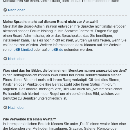
Kontaktieren Sie einen Administrator, damit er das Problem beheben kann.
Nach oben
Meine Sprache steht auf diesem Board nicht zur Auswahl!
Meist hat die Board-Administration entweder Ihre Sprache nicht installiert oder
niemand hat das Forum bislang in Ihre Sprache übersetzt. Fragen Sie ggf.
einen Board-Administrator, ob er das Sprachpaket, das Sie benötigen,
installieren kann. Falls es noch nicht existiert, würden wir uns freuen, wenn Sie
es übersetzen würden. Weitere Informationen dazu können auf der Website
von
phpBB Limited
oder auf
phpBB.de
gefunden werden.
Nach oben
Was sind das für Bilder, die bei meinem Benutzernamen angezeigt werden?
In der Beitragsansicht können zwei Bilder bei Ihrem Benutzernamen stehen.
Eines dieser Bilder ist meist mit Ihrem Rang verknüpft: Oft sind dies Sterne,
Kästchen oder Punkte, die Ihre Beitragszahl oder Ihren Status im Forum
angeben. Das andere, meist größere, Bild wird auch als „Avatar“ bezeichnet.
Es handelt sich hierbei in der Regel um ein persönliches Bild, welches von
Benutzer zu Benutzer unterschiedlich ist.
Nach oben
Wie verwende ich einen Avatar?
In Ihrem persönlichen Bereich können Sie unter „Profil“ einen Avatar über eine
der folgenden vier Methoden hinzufügen: Gravatar, Galerie, Remote oder