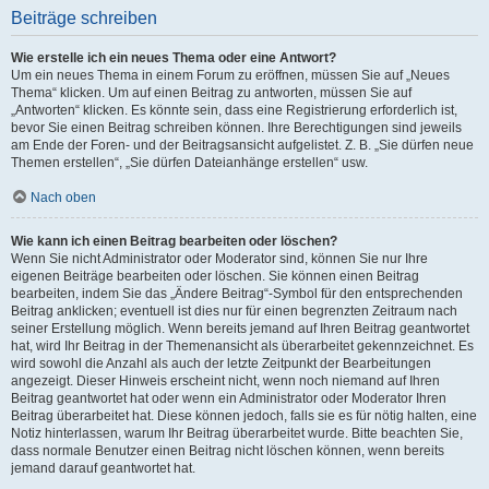
Beiträge schreiben
Wie erstelle ich ein neues Thema oder eine Antwort?
Um ein neues Thema in einem Forum zu eröffnen, müssen Sie auf „Neues
Thema“ klicken. Um auf einen Beitrag zu antworten, müssen Sie auf
„Antworten“ klicken. Es könnte sein, dass eine Registrierung erforderlich ist,
bevor Sie einen Beitrag schreiben können. Ihre Berechtigungen sind jeweils
am Ende der Foren- und der Beitragsansicht aufgelistet. Z. B. „Sie dürfen neue
Themen erstellen“, „Sie dürfen Dateianhänge erstellen“ usw.
Nach oben
Wie kann ich einen Beitrag bearbeiten oder löschen?
Wenn Sie nicht Administrator oder Moderator sind, können Sie nur Ihre
eigenen Beiträge bearbeiten oder löschen. Sie können einen Beitrag
bearbeiten, indem Sie das „Ändere Beitrag“-Symbol für den entsprechenden
Beitrag anklicken; eventuell ist dies nur für einen begrenzten Zeitraum nach
seiner Erstellung möglich. Wenn bereits jemand auf Ihren Beitrag geantwortet
hat, wird Ihr Beitrag in der Themenansicht als überarbeitet gekennzeichnet. Es
wird sowohl die Anzahl als auch der letzte Zeitpunkt der Bearbeitungen
angezeigt. Dieser Hinweis erscheint nicht, wenn noch niemand auf Ihren
Beitrag geantwortet hat oder wenn ein Administrator oder Moderator Ihren
Beitrag überarbeitet hat. Diese können jedoch, falls sie es für nötig halten, eine
Notiz hinterlassen, warum Ihr Beitrag überarbeitet wurde. Bitte beachten Sie,
dass normale Benutzer einen Beitrag nicht löschen können, wenn bereits
jemand darauf geantwortet hat.