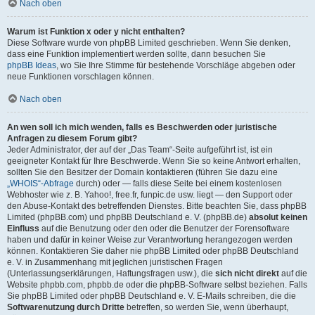
Nach oben
Warum ist Funktion x oder y nicht enthalten?
Diese Software wurde von phpBB Limited geschrieben. Wenn Sie denken,
dass eine Funktion implementiert werden sollte, dann besuchen Sie
phpBB Ideas
, wo Sie Ihre Stimme für bestehende Vorschläge abgeben oder
neue Funktionen vorschlagen können.
Nach oben
An wen soll ich mich wenden, falls es Beschwerden oder juristische
Anfragen zu diesem Forum gibt?
Jeder Administrator, der auf der „Das Team“-Seite aufgeführt ist, ist ein
geeigneter Kontakt für Ihre Beschwerde. Wenn Sie so keine Antwort erhalten,
sollten Sie den Besitzer der Domain kontaktieren (führen Sie dazu eine
„WHOIS“-Abfrage
durch) oder — falls diese Seite bei einem kostenlosen
Webhoster wie z. B. Yahoo!, free.fr, funpic.de usw. liegt — den Support oder
den Abuse-Kontakt des betreffenden Dienstes. Bitte beachten Sie, dass phpBB
Limited (phpBB.com) und phpBB Deutschland e. V. (phpBB.de)
absolut keinen
Einfluss
auf die Benutzung oder den oder die Benutzer der Forensoftware
haben und dafür in keiner Weise zur Verantwortung herangezogen werden
können. Kontaktieren Sie daher nie phpBB Limited oder phpBB Deutschland
e. V. in Zusammenhang mit jeglichen juristischen Fragen
(Unterlassungserklärungen, Haftungsfragen usw.), die
sich nicht direkt
auf die
Website phpbb.com, phpbb.de oder die phpBB-Software selbst beziehen. Falls
Sie phpBB Limited oder phpBB Deutschland e. V. E-Mails schreiben, die die
Softwarenutzung durch Dritte
betreffen, so werden Sie, wenn überhaupt,