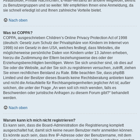
Avatarbilder, Private Nachrichten, E-Mail-Versand an andere Mitglieder, Beitritt
zu Benutzergruppen und so weiter. Wir empfehlen Ihnen eine Anmeldung, da
sie schnell erledigt ist und Ihnen zahlreiche Vorteile bietet.
Nach oben
Was ist COPPA?
COPPA, ausgeschrieben Children’s Online Privacy Protection Act of 1998
(deutsch: Gesetz zum Schutz der Privatsphäre von Kindern im Internet von
1998) ist ein Gesetz in den USA, welches festlegt, dass Websites, die
möglicherweise persönliche Daten von Kindern unter 13 Jahren erheben,
hierzu die Zustimmung der Eltern beziehungsweise des oder der
Erziehungsberechtigten benötigen. Wenn Sie sich unsicher sind, ob dies auf
Sie oder die Website, auf der Sie sich zu registrieren versuchen, zutrifft, ziehen
Sie einen rechtlichen Beistand zu Rate. Bitte beachten Sie, dass phpBB
Limited und der Besitzer dieses Boards keine Rechtsberatung anbieten kann
und nicht die Anlaufstelle für Rechtsangelegenheiten jeglicher Art ist; außer
solchen, die unter der Frage „An wen soll ich mich wenden, falls es
Beschwerden oder juristische Anfragen zu diesem Forum gibt?“ behandelt
werden.
Nach oben
Warum kann ich mich nicht registrieren?
Es kann sein, dass die Board-Administration die Registrierung komplett
ausgeschaltet hat, damit sich keine neuen Benutzer mehr anmelden können.
Es könnte auch sein, dass Ihre IP-Adresse oder der Benutzername, mit dem