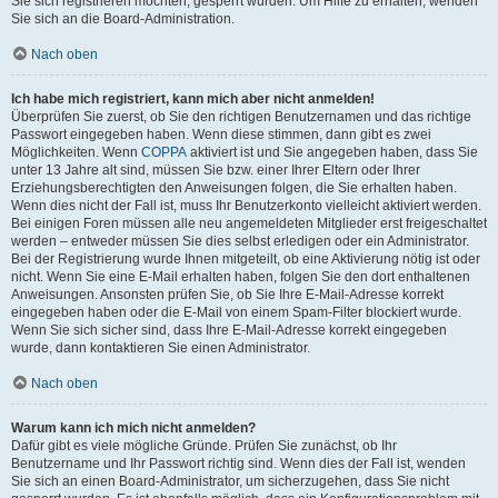
Sie sich registrieren möchten, gesperrt wurden. Um Hilfe zu erhalten, wenden
Sie sich an die Board-Administration.
Nach oben
Ich habe mich registriert, kann mich aber nicht anmelden!
Überprüfen Sie zuerst, ob Sie den richtigen Benutzernamen und das richtige
Passwort eingegeben haben. Wenn diese stimmen, dann gibt es zwei
Möglichkeiten. Wenn
COPPA
aktiviert ist und Sie angegeben haben, dass Sie
unter 13 Jahre alt sind, müssen Sie bzw. einer Ihrer Eltern oder Ihrer
Erziehungsberechtigten den Anweisungen folgen, die Sie erhalten haben.
Wenn dies nicht der Fall ist, muss Ihr Benutzerkonto vielleicht aktiviert werden.
Bei einigen Foren müssen alle neu angemeldeten Mitglieder erst freigeschaltet
werden – entweder müssen Sie dies selbst erledigen oder ein Administrator.
Bei der Registrierung wurde Ihnen mitgeteilt, ob eine Aktivierung nötig ist oder
nicht. Wenn Sie eine E-Mail erhalten haben, folgen Sie den dort enthaltenen
Anweisungen. Ansonsten prüfen Sie, ob Sie Ihre E-Mail-Adresse korrekt
eingegeben haben oder die E-Mail von einem Spam-Filter blockiert wurde.
Wenn Sie sich sicher sind, dass Ihre E-Mail-Adresse korrekt eingegeben
wurde, dann kontaktieren Sie einen Administrator.
Nach oben
Warum kann ich mich nicht anmelden?
Dafür gibt es viele mögliche Gründe. Prüfen Sie zunächst, ob Ihr
Benutzername und Ihr Passwort richtig sind. Wenn dies der Fall ist, wenden
Sie sich an einen Board-Administrator, um sicherzugehen, dass Sie nicht