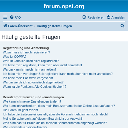
forum.opsi.org
FAQ
Registrieren
Anmelden
S
Foren-Übersicht
Häufig gestellte Fragen
u
Häufig gestellte Fragen
c
h
Registrierung und Anmeldung
Wozu muss ich mich registrieren?
e
Was ist COPPA?
Warum kann ich mich nicht registrieren?
Ich habe mich registriert, kann mich aber nicht anmelden!
Warum kann ich mich nicht anmelden?
Ich habe mich vor einiger Zeit registriert, kann mich aber nicht mehr anmelden?!
Ich habe mein Passwort vergessen!
Warum werde ich automatisch abgemeldet?
Wozu ist die Funktion „Alle Cookies löschen“?
Benutzerpräferenzen und -einstellungen
Wie kann ich meine Einstellungen ändern?
Wie kann ich verhindern, dass mein Benutzername in der Online-Liste auftaucht?
Die Forenuhr geht falsch!
Ich habe die Zeitzone eingestellt, aber die Forenuhr geht immer noch falsch!
Meine Sprache steht auf diesem Board nicht zur Auswahl!
Was sind das für Bilder, die bei meinem Benutzernamen angezeigt werden?
Wie verwende ich einen Avatar?