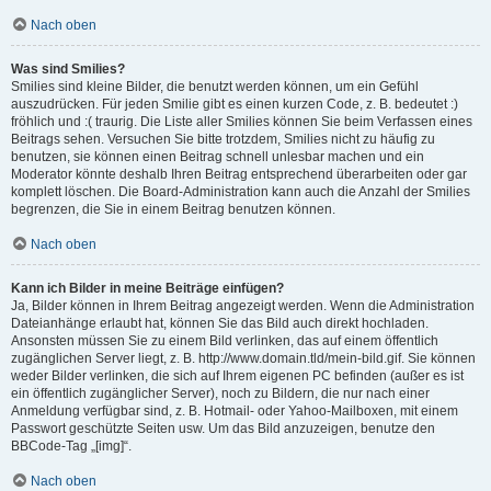
Nach oben
Was sind Smilies?
Smilies sind kleine Bilder, die benutzt werden können, um ein Gefühl
auszudrücken. Für jeden Smilie gibt es einen kurzen Code, z. B. bedeutet :)
fröhlich und :( traurig. Die Liste aller Smilies können Sie beim Verfassen eines
Beitrags sehen. Versuchen Sie bitte trotzdem, Smilies nicht zu häufig zu
benutzen, sie können einen Beitrag schnell unlesbar machen und ein
Moderator könnte deshalb Ihren Beitrag entsprechend überarbeiten oder gar
komplett löschen. Die Board-Administration kann auch die Anzahl der Smilies
begrenzen, die Sie in einem Beitrag benutzen können.
Nach oben
Kann ich Bilder in meine Beiträge einfügen?
Ja, Bilder können in Ihrem Beitrag angezeigt werden. Wenn die Administration
Dateianhänge erlaubt hat, können Sie das Bild auch direkt hochladen.
Ansonsten müssen Sie zu einem Bild verlinken, das auf einem öffentlich
zugänglichen Server liegt, z. B. http://www.domain.tld/mein-bild.gif. Sie können
weder Bilder verlinken, die sich auf Ihrem eigenen PC befinden (außer es ist
ein öffentlich zugänglicher Server), noch zu Bildern, die nur nach einer
Anmeldung verfügbar sind, z. B. Hotmail- oder Yahoo-Mailboxen, mit einem
Passwort geschützte Seiten usw. Um das Bild anzuzeigen, benutze den
BBCode-Tag „[img]“.
Nach oben