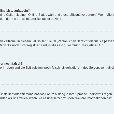
ine-Liste auftaucht?
 eine Option „Meinen Online-Status während dieser Sitzung verbergen“. Wenn Sie d
rden dann als unsichtbarer Besucher gezählt.
n Zeitzone. In diesem Fall sollten Sie im „Persönlichen Bereich“ die für Sie passend
 Sie noch nicht registriert sind, ist dies ein guter Grund, dies jetzt zu tun.
mer noch falsch!
ellt haben und die Zeit trotzdem noch falsch ist, geht die Uhr des Servers vermutlic
 installiert oder niemand hat das Forum bislang in Ihre Sprache übersetzt. Fragen 
t, würden wir uns freuen, wenn Sie es übersetzen würden. Weitere Informationen da