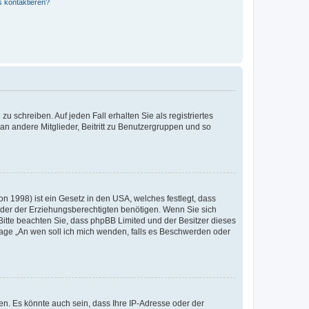
s kontaktieren?
u schreiben. Auf jeden Fall erhalten Sie als registriertes
 an andere Mitglieder, Beitritt zu Benutzergruppen und so
n 1998) ist ein Gesetz in den USA, welches festlegt, dass
der der Erziehungsberechtigten benötigen. Wenn Sie sich
e. Bitte beachten Sie, dass phpBB Limited und der Besitzer dieses
Frage „An wen soll ich mich wenden, falls es Beschwerden oder
n. Es könnte auch sein, dass Ihre IP-Adresse oder der