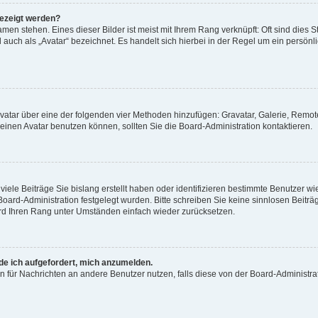
gezeigt werden?
men stehen. Eines dieser Bilder ist meist mit Ihrem Rang verknüpft: Oft sind dies S
auch als „Avatar“ bezeichnet. Es handelt sich hierbei in der Regel um ein persönl
 Avatar über eine der folgenden vier Methoden hinzufügen: Gravatar, Galerie, Rem
inen Avatar benutzen können, sollten Sie die Board-Administration kontaktieren.
iele Beiträge Sie bislang erstellt haben oder identifizieren bestimmte Benutzer
 Board-Administration festgelegt wurden. Bitte schreiben Sie keine sinnlosen Beit
wird Ihren Rang unter Umständen einfach wieder zurücksetzen.
rde ich aufgefordert, mich anzumelden.
ion für Nachrichten an andere Benutzer nutzen, falls diese von der Board-Administ