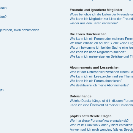
alsch!
Freunde und ignorierte Mitglieder
Wozu benötige ich die Listen der Freunde un
rden?
Wie kann ich Mitglieder zur Liste der Freund
wieder aus den Listen entfernen?
fgefordert, mich anzumelden.
Die Foren durchsuchen
Wie kann ich ein Forum oder mehrere For
Weshalb erhalte ich bei der Suche keine Er
Warum bekomme ich bei der Suche eine lee
Wie kann ich nach Mitgliedern suchen?
Wie kann ich meine eigenen Beiträge und T
Abonnements und Lesezeichen
Was ist der Unterschied zwischen einem L
Wie kann ich ein Lesezeichen auf ein Them
Wie kann ich ein Forum abonnieren?
Wie deaktiviere ich meine Abonnements?
gs?
Dateianhänge
Welche Dateianhänge sind in diesem Forum
Kann ich eine Übersicht all meiner Dateian
phpBB betreffende Fragen
Wer hat diese Forensoftware entwickelt?
Warum ist Funktion x oder y nicht enthalten
An wen soll ich mich wenden, falls es Besc