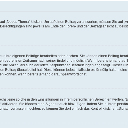
f „Neues Thema“ klicken. Um auf einen Beitrag zu antworten, müssen Sie auf „Ant
e Berechtigungen sind jeweils am Ende der Foren- und der Beitragsansicht aufgeliste
nur Ihre eigenen Beiträge bearbeiten oder löschen. Sie können einen Beitrag bear
nen begrenzten Zeitraum nach seiner Erstellung möglich. Wenn bereits jemand auf Ih
 die Anzahl als auch der letzte Zeitpunkt der Bearbeitungen angezeigt. Dieser Hi
 Beitrag überarbeitet hat. Diese können jedoch, falls sie es für nötig halten, eine 
hen können, wenn bereits jemand darauf geantwortet hat.
hst eine solche in den Einstellungen in Ihrem persönlichen Bereich entwerfen. Na
 aktivieren. Sie können eine Signatur auch hinzufügen, indem Sie in Ihrem persö
gnatur verfassen möchten, so können Sie dort einfach das Kontrollkästchen „Signa