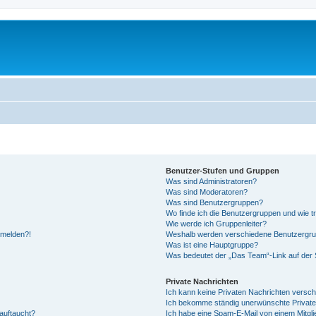
Benutzer-Stufen und Gruppen
Was sind Administratoren?
Was sind Moderatoren?
Was sind Benutzergruppen?
Wo finde ich die Benutzergruppen und wie tr
Wie werde ich Gruppenleiter?
anmelden?!
Weshalb werden verschiedene Benutzergrupp
Was ist eine Hauptgruppe?
Was bedeutet der „Das Team“-Link auf der S
Private Nachrichten
Ich kann keine Privaten Nachrichten versch
Ich bekomme ständig unerwünschte Private
auftaucht?
Ich habe eine Spam-E-Mail von einem Mitgli