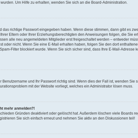
 wurden. Um Hilfe zu erhalten, wenden Sie sich an die Board-Administration.
nd das richtige Passwort eingegeben haben. Wenn diese stimmen, dann gibt es zw
Ihrer Eltern oder Ihrer Erziehungsberechtigten den Anweisungen folgen, die Sie erh
üssen alle neu angemeldeten Mitglieder erst freigeschaltet werden – entweder müsse
 ist oder nicht. Wenn Sie eine E-Mail erhalten haben, folgen Sie den dort enthalte
pam-Filter blockiert wurde. Wenn Sie sich sicher sind, dass Ihre E-Mail-Adresse 
hr Benutzername und Ihr Passwort richtig sind. Wenn dies der Fall ist, wenden Sie
gurationsproblem mit der Website vorliegt, welches ein Administrator lösen muss.
icht mehr anmelden?!
schieden Gründen deaktiviert oder gelöscht hat. Außerdem löschen viele Boards reg
strieren Sie sich einfach erneut und nehmen Sie aktiv an den Diskussionen teil!