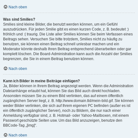
Nach oben
Was sind Smilies?
Smilies sind kleine Bilder, die benutzt werden können, um ein Gefühl
auszudrücken. Für jeden Smilie gibt es einen kurzen Code, z. B. bedeutet :)
fröhlich und :( traurig. Die Liste aller Smilies können Sie beim Verfassen eines
Beitrags sehen. Versuchen Sie bitte trotzdem, Smilies nicht zu häufig zu
benutzen, sie können einen Beitrag schnell unlesbar machen und ein
Moderator könnte deshalb Ihren Beitrag entsprechend überarbeiten oder gar
komplett löschen. Die Board-Administration kann auch die Anzahl der Smilies
begrenzen, die Sie in einem Beitrag benutzen können.
Nach oben
Kann ich Bilder in meine Beiträge einfügen?
Ja, Bilder können in Ihrem Beitrag angezeigt werden. Wenn die Administration
Dateianhänge erlaubt hat, können Sie das Bild auch direkt hochladen.
Ansonsten müssen Sie zu einem Bild verlinken, das auf einem öffentlich
zugänglichen Server liegt, z. B. http://www.domain.tld/mein-bild.gif. Sie können
weder Bilder verlinken, die sich auf Ihrem eigenen PC befinden (außer es ist
ein öffentlich zugänglicher Server), noch zu Bildern, die nur nach einer
Anmeldung verfügbar sind, z. B. Hotmail- oder Yahoo-Mailboxen, mit einem
Passwort geschützte Seiten usw. Um das Bild anzuzeigen, benutze den
BBCode-Tag „[img]“.
Nach oben