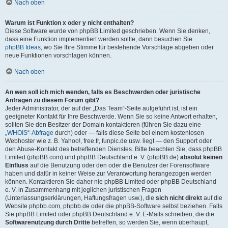
Nach oben
Warum ist Funktion x oder y nicht enthalten?
Diese Software wurde von phpBB Limited geschrieben. Wenn Sie denken,
dass eine Funktion implementiert werden sollte, dann besuchen Sie
phpBB Ideas
, wo Sie Ihre Stimme für bestehende Vorschläge abgeben oder
neue Funktionen vorschlagen können.
Nach oben
An wen soll ich mich wenden, falls es Beschwerden oder juristische
Anfragen zu diesem Forum gibt?
Jeder Administrator, der auf der „Das Team“-Seite aufgeführt ist, ist ein
geeigneter Kontakt für Ihre Beschwerde. Wenn Sie so keine Antwort erhalten,
sollten Sie den Besitzer der Domain kontaktieren (führen Sie dazu eine
„WHOIS“-Abfrage
durch) oder — falls diese Seite bei einem kostenlosen
Webhoster wie z. B. Yahoo!, free.fr, funpic.de usw. liegt — den Support oder
den Abuse-Kontakt des betreffenden Dienstes. Bitte beachten Sie, dass phpBB
Limited (phpBB.com) und phpBB Deutschland e. V. (phpBB.de)
absolut keinen
Einfluss
auf die Benutzung oder den oder die Benutzer der Forensoftware
haben und dafür in keiner Weise zur Verantwortung herangezogen werden
können. Kontaktieren Sie daher nie phpBB Limited oder phpBB Deutschland
e. V. in Zusammenhang mit jeglichen juristischen Fragen
(Unterlassungserklärungen, Haftungsfragen usw.), die
sich nicht direkt
auf die
Website phpbb.com, phpbb.de oder die phpBB-Software selbst beziehen. Falls
Sie phpBB Limited oder phpBB Deutschland e. V. E-Mails schreiben, die die
Softwarenutzung durch Dritte
betreffen, so werden Sie, wenn überhaupt,