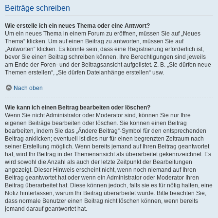
Beiträge schreiben
Wie erstelle ich ein neues Thema oder eine Antwort?
Um ein neues Thema in einem Forum zu eröffnen, müssen Sie auf „Neues
Thema“ klicken. Um auf einen Beitrag zu antworten, müssen Sie auf
„Antworten“ klicken. Es könnte sein, dass eine Registrierung erforderlich ist,
bevor Sie einen Beitrag schreiben können. Ihre Berechtigungen sind jeweils
am Ende der Foren- und der Beitragsansicht aufgelistet. Z. B. „Sie dürfen neue
Themen erstellen“, „Sie dürfen Dateianhänge erstellen“ usw.
Nach oben
Wie kann ich einen Beitrag bearbeiten oder löschen?
Wenn Sie nicht Administrator oder Moderator sind, können Sie nur Ihre
eigenen Beiträge bearbeiten oder löschen. Sie können einen Beitrag
bearbeiten, indem Sie das „Ändere Beitrag“-Symbol für den entsprechenden
Beitrag anklicken; eventuell ist dies nur für einen begrenzten Zeitraum nach
seiner Erstellung möglich. Wenn bereits jemand auf Ihren Beitrag geantwortet
hat, wird Ihr Beitrag in der Themenansicht als überarbeitet gekennzeichnet. Es
wird sowohl die Anzahl als auch der letzte Zeitpunkt der Bearbeitungen
angezeigt. Dieser Hinweis erscheint nicht, wenn noch niemand auf Ihren
Beitrag geantwortet hat oder wenn ein Administrator oder Moderator Ihren
Beitrag überarbeitet hat. Diese können jedoch, falls sie es für nötig halten, eine
Notiz hinterlassen, warum Ihr Beitrag überarbeitet wurde. Bitte beachten Sie,
dass normale Benutzer einen Beitrag nicht löschen können, wenn bereits
jemand darauf geantwortet hat.