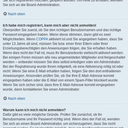
Sie sich registrieren möchten, gesperrt wurden. Um Hilfe zu erhalten, wenden
Sie sich an die Board-Administration.
Nach oben
Ich habe mich registriert, kann mich aber nicht anmelden!
Überprüfen Sie zuerst, ob Sie den richtigen Benutzernamen und das richtige
Passwort eingegeben haben. Wenn diese stimmen, dann gibt es zwei
Möglichkeiten. Wenn
COPPA
aktiviert ist und Sie angegeben haben, dass Sie
unter 13 Jahre alt sind, müssen Sie bzw. einer Ihrer Eltern oder Ihrer
Erziehungsberechtigten den Anweisungen folgen, die Sie erhalten haben.
Wenn dies nicht der Fall ist, muss Ihr Benutzerkonto vielleicht aktiviert werden.
Bei einigen Foren müssen alle neu angemeldeten Mitglieder erst freigeschaltet
werden – entweder müssen Sie dies selbst erledigen oder ein Administrator.
Bei der Registrierung wurde Ihnen mitgeteilt, ob eine Aktivierung nötig ist oder
nicht. Wenn Sie eine E-Mail erhalten haben, folgen Sie den dort enthaltenen
Anweisungen. Ansonsten prüfen Sie, ob Sie Ihre E-Mail-Adresse korrekt
eingegeben haben oder die E-Mail von einem Spam-Filter blockiert wurde.
Wenn Sie sich sicher sind, dass Ihre E-Mail-Adresse korrekt eingegeben
wurde, dann kontaktieren Sie einen Administrator.
Nach oben
Warum kann ich mich nicht anmelden?
Dafür gibt es viele mögliche Gründe. Prüfen Sie zunächst, ob Ihr
Benutzername und Ihr Passwort richtig sind. Wenn dies der Fall ist, wenden
Sie sich an einen Board-Administrator, um sicherzugehen, dass Sie nicht