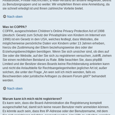
Avatarbilder, Private Nachrichten, E-Mail-Versand an andere Mitglieder, Beitritt
zu Benutzergruppen und so weiter. Wir empfehlen Ihnen eine Anmeldung, da
sie schnell erledigt ist und Ihnen zahlreiche Vorteile bietet.
Nach oben
Was ist COPPA?
COPPA, ausgeschrieben Children’s Online Privacy Protection Act of 1998
(deutsch: Gesetz zum Schutz der Privatsphäre von Kindern im Internet von
1998) ist ein Gesetz in den USA, welches festlegt, dass Websites, die
möglicherweise persönliche Daten von Kindern unter 13 Jahren erheben,
hierzu die Zustimmung der Eltern beziehungsweise des oder der
Erziehungsberechtigten benötigen. Wenn Sie sich unsicher sind, ob dies auf
Sie oder die Website, auf der Sie sich zu registrieren versuchen, zutrifft, ziehen
Sie einen rechtlichen Beistand zu Rate. Bitte beachten Sie, dass phpBB
Limited und der Besitzer dieses Boards keine Rechtsberatung anbieten kann
und nicht die Anlaufstelle für Rechtsangelegenheiten jeglicher Art ist; außer
solchen, die unter der Frage „An wen soll ich mich wenden, falls es
Beschwerden oder juristische Anfragen zu diesem Forum gibt?“ behandelt
werden.
Nach oben
Warum kann ich mich nicht registrieren?
Es kann sein, dass die Board-Administration die Registrierung komplett
ausgeschaltet hat, damit sich keine neuen Benutzer mehr anmelden können.
Es könnte auch sein, dass Ihre IP-Adresse oder der Benutzername, mit dem