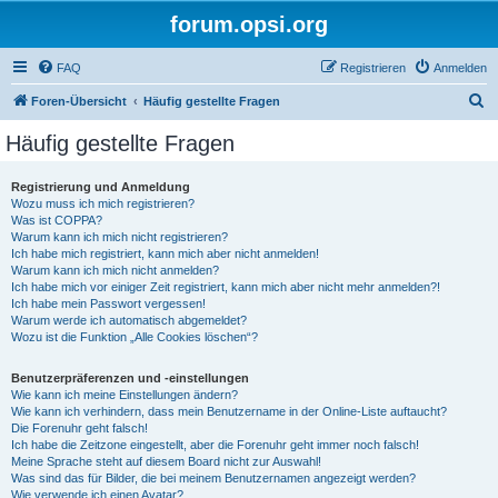
forum.opsi.org
FAQ
Registrieren
Anmelden
S
Foren-Übersicht
Häufig gestellte Fragen
u
Häufig gestellte Fragen
c
h
Registrierung und Anmeldung
Wozu muss ich mich registrieren?
e
Was ist COPPA?
Warum kann ich mich nicht registrieren?
Ich habe mich registriert, kann mich aber nicht anmelden!
Warum kann ich mich nicht anmelden?
Ich habe mich vor einiger Zeit registriert, kann mich aber nicht mehr anmelden?!
Ich habe mein Passwort vergessen!
Warum werde ich automatisch abgemeldet?
Wozu ist die Funktion „Alle Cookies löschen“?
Benutzerpräferenzen und -einstellungen
Wie kann ich meine Einstellungen ändern?
Wie kann ich verhindern, dass mein Benutzername in der Online-Liste auftaucht?
Die Forenuhr geht falsch!
Ich habe die Zeitzone eingestellt, aber die Forenuhr geht immer noch falsch!
Meine Sprache steht auf diesem Board nicht zur Auswahl!
Was sind das für Bilder, die bei meinem Benutzernamen angezeigt werden?
Wie verwende ich einen Avatar?