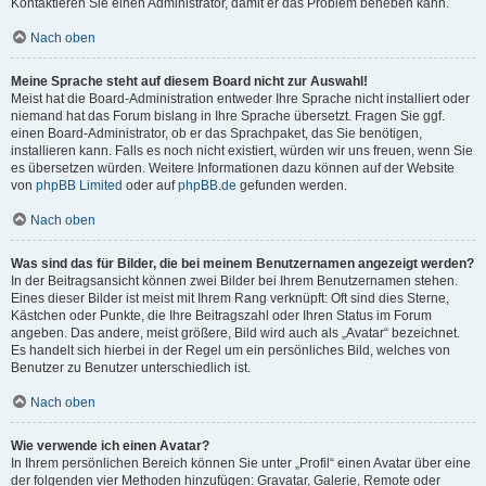
Kontaktieren Sie einen Administrator, damit er das Problem beheben kann.
Nach oben
Meine Sprache steht auf diesem Board nicht zur Auswahl!
Meist hat die Board-Administration entweder Ihre Sprache nicht installiert oder
niemand hat das Forum bislang in Ihre Sprache übersetzt. Fragen Sie ggf.
einen Board-Administrator, ob er das Sprachpaket, das Sie benötigen,
installieren kann. Falls es noch nicht existiert, würden wir uns freuen, wenn Sie
es übersetzen würden. Weitere Informationen dazu können auf der Website
von
phpBB Limited
oder auf
phpBB.de
gefunden werden.
Nach oben
Was sind das für Bilder, die bei meinem Benutzernamen angezeigt werden?
In der Beitragsansicht können zwei Bilder bei Ihrem Benutzernamen stehen.
Eines dieser Bilder ist meist mit Ihrem Rang verknüpft: Oft sind dies Sterne,
Kästchen oder Punkte, die Ihre Beitragszahl oder Ihren Status im Forum
angeben. Das andere, meist größere, Bild wird auch als „Avatar“ bezeichnet.
Es handelt sich hierbei in der Regel um ein persönliches Bild, welches von
Benutzer zu Benutzer unterschiedlich ist.
Nach oben
Wie verwende ich einen Avatar?
In Ihrem persönlichen Bereich können Sie unter „Profil“ einen Avatar über eine
der folgenden vier Methoden hinzufügen: Gravatar, Galerie, Remote oder