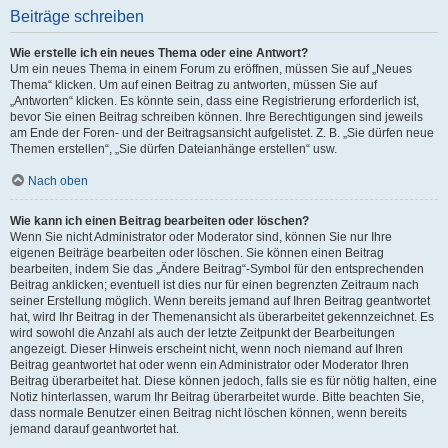
Beiträge schreiben
Wie erstelle ich ein neues Thema oder eine Antwort?
Um ein neues Thema in einem Forum zu eröffnen, müssen Sie auf „Neues
Thema“ klicken. Um auf einen Beitrag zu antworten, müssen Sie auf
„Antworten“ klicken. Es könnte sein, dass eine Registrierung erforderlich ist,
bevor Sie einen Beitrag schreiben können. Ihre Berechtigungen sind jeweils
am Ende der Foren- und der Beitragsansicht aufgelistet. Z. B. „Sie dürfen neue
Themen erstellen“, „Sie dürfen Dateianhänge erstellen“ usw.
Nach oben
Wie kann ich einen Beitrag bearbeiten oder löschen?
Wenn Sie nicht Administrator oder Moderator sind, können Sie nur Ihre
eigenen Beiträge bearbeiten oder löschen. Sie können einen Beitrag
bearbeiten, indem Sie das „Ändere Beitrag“-Symbol für den entsprechenden
Beitrag anklicken; eventuell ist dies nur für einen begrenzten Zeitraum nach
seiner Erstellung möglich. Wenn bereits jemand auf Ihren Beitrag geantwortet
hat, wird Ihr Beitrag in der Themenansicht als überarbeitet gekennzeichnet. Es
wird sowohl die Anzahl als auch der letzte Zeitpunkt der Bearbeitungen
angezeigt. Dieser Hinweis erscheint nicht, wenn noch niemand auf Ihren
Beitrag geantwortet hat oder wenn ein Administrator oder Moderator Ihren
Beitrag überarbeitet hat. Diese können jedoch, falls sie es für nötig halten, eine
Notiz hinterlassen, warum Ihr Beitrag überarbeitet wurde. Bitte beachten Sie,
dass normale Benutzer einen Beitrag nicht löschen können, wenn bereits
jemand darauf geantwortet hat.