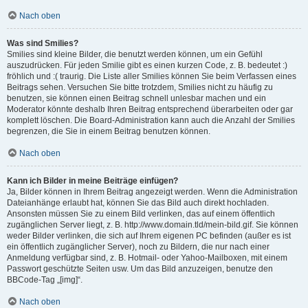
Nach oben
Was sind Smilies?
Smilies sind kleine Bilder, die benutzt werden können, um ein Gefühl
auszudrücken. Für jeden Smilie gibt es einen kurzen Code, z. B. bedeutet :)
fröhlich und :( traurig. Die Liste aller Smilies können Sie beim Verfassen eines
Beitrags sehen. Versuchen Sie bitte trotzdem, Smilies nicht zu häufig zu
benutzen, sie können einen Beitrag schnell unlesbar machen und ein
Moderator könnte deshalb Ihren Beitrag entsprechend überarbeiten oder gar
komplett löschen. Die Board-Administration kann auch die Anzahl der Smilies
begrenzen, die Sie in einem Beitrag benutzen können.
Nach oben
Kann ich Bilder in meine Beiträge einfügen?
Ja, Bilder können in Ihrem Beitrag angezeigt werden. Wenn die Administration
Dateianhänge erlaubt hat, können Sie das Bild auch direkt hochladen.
Ansonsten müssen Sie zu einem Bild verlinken, das auf einem öffentlich
zugänglichen Server liegt, z. B. http://www.domain.tld/mein-bild.gif. Sie können
weder Bilder verlinken, die sich auf Ihrem eigenen PC befinden (außer es ist
ein öffentlich zugänglicher Server), noch zu Bildern, die nur nach einer
Anmeldung verfügbar sind, z. B. Hotmail- oder Yahoo-Mailboxen, mit einem
Passwort geschützte Seiten usw. Um das Bild anzuzeigen, benutze den
BBCode-Tag „[img]“.
Nach oben