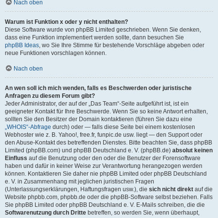
Nach oben
Warum ist Funktion x oder y nicht enthalten?
Diese Software wurde von phpBB Limited geschrieben. Wenn Sie denken,
dass eine Funktion implementiert werden sollte, dann besuchen Sie
phpBB Ideas
, wo Sie Ihre Stimme für bestehende Vorschläge abgeben oder
neue Funktionen vorschlagen können.
Nach oben
An wen soll ich mich wenden, falls es Beschwerden oder juristische
Anfragen zu diesem Forum gibt?
Jeder Administrator, der auf der „Das Team“-Seite aufgeführt ist, ist ein
geeigneter Kontakt für Ihre Beschwerde. Wenn Sie so keine Antwort erhalten,
sollten Sie den Besitzer der Domain kontaktieren (führen Sie dazu eine
„WHOIS“-Abfrage
durch) oder — falls diese Seite bei einem kostenlosen
Webhoster wie z. B. Yahoo!, free.fr, funpic.de usw. liegt — den Support oder
den Abuse-Kontakt des betreffenden Dienstes. Bitte beachten Sie, dass phpBB
Limited (phpBB.com) und phpBB Deutschland e. V. (phpBB.de)
absolut keinen
Einfluss
auf die Benutzung oder den oder die Benutzer der Forensoftware
haben und dafür in keiner Weise zur Verantwortung herangezogen werden
können. Kontaktieren Sie daher nie phpBB Limited oder phpBB Deutschland
e. V. in Zusammenhang mit jeglichen juristischen Fragen
(Unterlassungserklärungen, Haftungsfragen usw.), die
sich nicht direkt
auf die
Website phpbb.com, phpbb.de oder die phpBB-Software selbst beziehen. Falls
Sie phpBB Limited oder phpBB Deutschland e. V. E-Mails schreiben, die die
Softwarenutzung durch Dritte
betreffen, so werden Sie, wenn überhaupt,