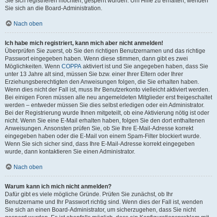
Sie sich registrieren möchten, gesperrt wurden. Um Hilfe zu erhalten, wenden
Sie sich an die Board-Administration.
Nach oben
Ich habe mich registriert, kann mich aber nicht anmelden!
Überprüfen Sie zuerst, ob Sie den richtigen Benutzernamen und das richtige
Passwort eingegeben haben. Wenn diese stimmen, dann gibt es zwei
Möglichkeiten. Wenn
COPPA
aktiviert ist und Sie angegeben haben, dass Sie
unter 13 Jahre alt sind, müssen Sie bzw. einer Ihrer Eltern oder Ihrer
Erziehungsberechtigten den Anweisungen folgen, die Sie erhalten haben.
Wenn dies nicht der Fall ist, muss Ihr Benutzerkonto vielleicht aktiviert werden.
Bei einigen Foren müssen alle neu angemeldeten Mitglieder erst freigeschaltet
werden – entweder müssen Sie dies selbst erledigen oder ein Administrator.
Bei der Registrierung wurde Ihnen mitgeteilt, ob eine Aktivierung nötig ist oder
nicht. Wenn Sie eine E-Mail erhalten haben, folgen Sie den dort enthaltenen
Anweisungen. Ansonsten prüfen Sie, ob Sie Ihre E-Mail-Adresse korrekt
eingegeben haben oder die E-Mail von einem Spam-Filter blockiert wurde.
Wenn Sie sich sicher sind, dass Ihre E-Mail-Adresse korrekt eingegeben
wurde, dann kontaktieren Sie einen Administrator.
Nach oben
Warum kann ich mich nicht anmelden?
Dafür gibt es viele mögliche Gründe. Prüfen Sie zunächst, ob Ihr
Benutzername und Ihr Passwort richtig sind. Wenn dies der Fall ist, wenden
Sie sich an einen Board-Administrator, um sicherzugehen, dass Sie nicht