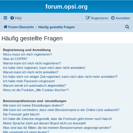
forum.opsi.org
FAQ
Registrieren
Anmelden
S
Foren-Übersicht
Häufig gestellte Fragen
u
Häufig gestellte Fragen
c
h
Registrierung und Anmeldung
Wozu muss ich mich registrieren?
e
Was ist COPPA?
Warum kann ich mich nicht registrieren?
Ich habe mich registriert, kann mich aber nicht anmelden!
Warum kann ich mich nicht anmelden?
Ich habe mich vor einiger Zeit registriert, kann mich aber nicht mehr anmelden?!
Ich habe mein Passwort vergessen!
Warum werde ich automatisch abgemeldet?
Wozu ist die Funktion „Alle Cookies löschen“?
Benutzerpräferenzen und -einstellungen
Wie kann ich meine Einstellungen ändern?
Wie kann ich verhindern, dass mein Benutzername in der Online-Liste auftaucht?
Die Forenuhr geht falsch!
Ich habe die Zeitzone eingestellt, aber die Forenuhr geht immer noch falsch!
Meine Sprache steht auf diesem Board nicht zur Auswahl!
Was sind das für Bilder, die bei meinem Benutzernamen angezeigt werden?
Wie verwende ich einen Avatar?