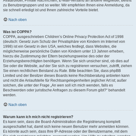
Avatarbilder, Private Nachrichten, E-Mail-Versand an andere Mitglieder, Beitritt
zu Benutzergruppen und so weiter. Wir empfehlen Ihnen eine Anmeldung, da
sie schnell erledigt ist und Ihnen zahlreiche Vorteile bietet.
Nach oben
Was ist COPPA?
COPPA, ausgeschrieben Children’s Online Privacy Protection Act of 1998
(deutsch: Gesetz zum Schutz der Privatsphäre von Kindern im Internet von
1998) ist ein Gesetz in den USA, welches festlegt, dass Websites, die
möglicherweise persönliche Daten von Kindern unter 13 Jahren erheben,
hierzu die Zustimmung der Eltern beziehungsweise des oder der
Erziehungsberechtigten benötigen. Wenn Sie sich unsicher sind, ob dies auf
Sie oder die Website, auf der Sie sich zu registrieren versuchen, zutrifft, ziehen
Sie einen rechtlichen Beistand zu Rate. Bitte beachten Sie, dass phpBB
Limited und der Besitzer dieses Boards keine Rechtsberatung anbieten kann
und nicht die Anlaufstelle für Rechtsangelegenheiten jeglicher Art ist; außer
solchen, die unter der Frage „An wen soll ich mich wenden, falls es
Beschwerden oder juristische Anfragen zu diesem Forum gibt?“ behandelt
werden.
Nach oben
Warum kann ich mich nicht registrieren?
Es kann sein, dass die Board-Administration die Registrierung komplett
ausgeschaltet hat, damit sich keine neuen Benutzer mehr anmelden können.
Es könnte auch sein, dass Ihre IP-Adresse oder der Benutzername, mit dem