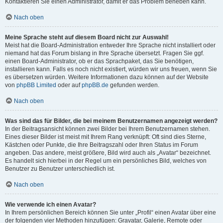
Kontaktieren Sie einen Administrator, damit er das Problem beheben kann.
Nach oben
Meine Sprache steht auf diesem Board nicht zur Auswahl!
Meist hat die Board-Administration entweder Ihre Sprache nicht installiert oder
niemand hat das Forum bislang in Ihre Sprache übersetzt. Fragen Sie ggf.
einen Board-Administrator, ob er das Sprachpaket, das Sie benötigen,
installieren kann. Falls es noch nicht existiert, würden wir uns freuen, wenn Sie
es übersetzen würden. Weitere Informationen dazu können auf der Website
von
phpBB Limited
oder auf
phpBB.de
gefunden werden.
Nach oben
Was sind das für Bilder, die bei meinem Benutzernamen angezeigt werden?
In der Beitragsansicht können zwei Bilder bei Ihrem Benutzernamen stehen.
Eines dieser Bilder ist meist mit Ihrem Rang verknüpft: Oft sind dies Sterne,
Kästchen oder Punkte, die Ihre Beitragszahl oder Ihren Status im Forum
angeben. Das andere, meist größere, Bild wird auch als „Avatar“ bezeichnet.
Es handelt sich hierbei in der Regel um ein persönliches Bild, welches von
Benutzer zu Benutzer unterschiedlich ist.
Nach oben
Wie verwende ich einen Avatar?
In Ihrem persönlichen Bereich können Sie unter „Profil“ einen Avatar über eine
der folgenden vier Methoden hinzufügen: Gravatar, Galerie, Remote oder