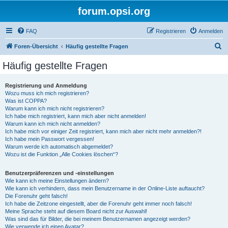
forum.opsi.org
FAQ
Registrieren
Anmelden
S
Foren-Übersicht
Häufig gestellte Fragen
u
Häufig gestellte Fragen
c
h
Registrierung und Anmeldung
Wozu muss ich mich registrieren?
e
Was ist COPPA?
Warum kann ich mich nicht registrieren?
Ich habe mich registriert, kann mich aber nicht anmelden!
Warum kann ich mich nicht anmelden?
Ich habe mich vor einiger Zeit registriert, kann mich aber nicht mehr anmelden?!
Ich habe mein Passwort vergessen!
Warum werde ich automatisch abgemeldet?
Wozu ist die Funktion „Alle Cookies löschen“?
Benutzerpräferenzen und -einstellungen
Wie kann ich meine Einstellungen ändern?
Wie kann ich verhindern, dass mein Benutzername in der Online-Liste auftaucht?
Die Forenuhr geht falsch!
Ich habe die Zeitzone eingestellt, aber die Forenuhr geht immer noch falsch!
Meine Sprache steht auf diesem Board nicht zur Auswahl!
Was sind das für Bilder, die bei meinem Benutzernamen angezeigt werden?
Wie verwende ich einen Avatar?