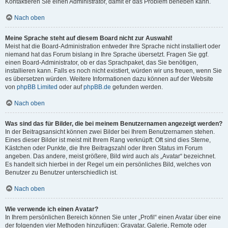
Kontaktieren Sie einen Administrator, damit er das Problem beheben kann.
Nach oben
Meine Sprache steht auf diesem Board nicht zur Auswahl!
Meist hat die Board-Administration entweder Ihre Sprache nicht installiert oder
niemand hat das Forum bislang in Ihre Sprache übersetzt. Fragen Sie ggf.
einen Board-Administrator, ob er das Sprachpaket, das Sie benötigen,
installieren kann. Falls es noch nicht existiert, würden wir uns freuen, wenn Sie
es übersetzen würden. Weitere Informationen dazu können auf der Website
von
phpBB Limited
oder auf
phpBB.de
gefunden werden.
Nach oben
Was sind das für Bilder, die bei meinem Benutzernamen angezeigt werden?
In der Beitragsansicht können zwei Bilder bei Ihrem Benutzernamen stehen.
Eines dieser Bilder ist meist mit Ihrem Rang verknüpft: Oft sind dies Sterne,
Kästchen oder Punkte, die Ihre Beitragszahl oder Ihren Status im Forum
angeben. Das andere, meist größere, Bild wird auch als „Avatar“ bezeichnet.
Es handelt sich hierbei in der Regel um ein persönliches Bild, welches von
Benutzer zu Benutzer unterschiedlich ist.
Nach oben
Wie verwende ich einen Avatar?
In Ihrem persönlichen Bereich können Sie unter „Profil“ einen Avatar über eine
der folgenden vier Methoden hinzufügen: Gravatar, Galerie, Remote oder