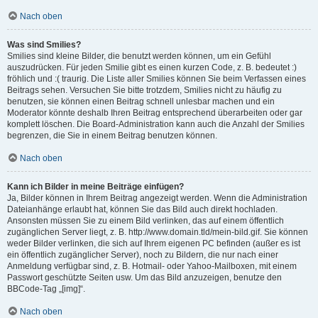
Nach oben
Was sind Smilies?
Smilies sind kleine Bilder, die benutzt werden können, um ein Gefühl
auszudrücken. Für jeden Smilie gibt es einen kurzen Code, z. B. bedeutet :)
fröhlich und :( traurig. Die Liste aller Smilies können Sie beim Verfassen eines
Beitrags sehen. Versuchen Sie bitte trotzdem, Smilies nicht zu häufig zu
benutzen, sie können einen Beitrag schnell unlesbar machen und ein
Moderator könnte deshalb Ihren Beitrag entsprechend überarbeiten oder gar
komplett löschen. Die Board-Administration kann auch die Anzahl der Smilies
begrenzen, die Sie in einem Beitrag benutzen können.
Nach oben
Kann ich Bilder in meine Beiträge einfügen?
Ja, Bilder können in Ihrem Beitrag angezeigt werden. Wenn die Administration
Dateianhänge erlaubt hat, können Sie das Bild auch direkt hochladen.
Ansonsten müssen Sie zu einem Bild verlinken, das auf einem öffentlich
zugänglichen Server liegt, z. B. http://www.domain.tld/mein-bild.gif. Sie können
weder Bilder verlinken, die sich auf Ihrem eigenen PC befinden (außer es ist
ein öffentlich zugänglicher Server), noch zu Bildern, die nur nach einer
Anmeldung verfügbar sind, z. B. Hotmail- oder Yahoo-Mailboxen, mit einem
Passwort geschützte Seiten usw. Um das Bild anzuzeigen, benutze den
BBCode-Tag „[img]“.
Nach oben