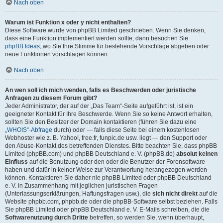
Nach oben
Warum ist Funktion x oder y nicht enthalten?
Diese Software wurde von phpBB Limited geschrieben. Wenn Sie denken,
dass eine Funktion implementiert werden sollte, dann besuchen Sie
phpBB Ideas
, wo Sie Ihre Stimme für bestehende Vorschläge abgeben oder
neue Funktionen vorschlagen können.
Nach oben
An wen soll ich mich wenden, falls es Beschwerden oder juristische
Anfragen zu diesem Forum gibt?
Jeder Administrator, der auf der „Das Team“-Seite aufgeführt ist, ist ein
geeigneter Kontakt für Ihre Beschwerde. Wenn Sie so keine Antwort erhalten,
sollten Sie den Besitzer der Domain kontaktieren (führen Sie dazu eine
„WHOIS“-Abfrage
durch) oder — falls diese Seite bei einem kostenlosen
Webhoster wie z. B. Yahoo!, free.fr, funpic.de usw. liegt — den Support oder
den Abuse-Kontakt des betreffenden Dienstes. Bitte beachten Sie, dass phpBB
Limited (phpBB.com) und phpBB Deutschland e. V. (phpBB.de)
absolut keinen
Einfluss
auf die Benutzung oder den oder die Benutzer der Forensoftware
haben und dafür in keiner Weise zur Verantwortung herangezogen werden
können. Kontaktieren Sie daher nie phpBB Limited oder phpBB Deutschland
e. V. in Zusammenhang mit jeglichen juristischen Fragen
(Unterlassungserklärungen, Haftungsfragen usw.), die
sich nicht direkt
auf die
Website phpbb.com, phpbb.de oder die phpBB-Software selbst beziehen. Falls
Sie phpBB Limited oder phpBB Deutschland e. V. E-Mails schreiben, die die
Softwarenutzung durch Dritte
betreffen, so werden Sie, wenn überhaupt,