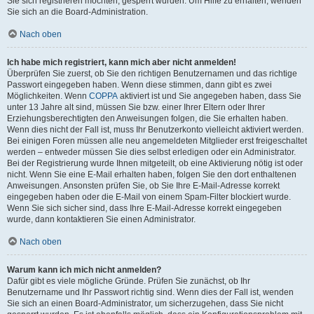
Sie sich registrieren möchten, gesperrt wurden. Um Hilfe zu erhalten, wenden
Sie sich an die Board-Administration.
Nach oben
Ich habe mich registriert, kann mich aber nicht anmelden!
Überprüfen Sie zuerst, ob Sie den richtigen Benutzernamen und das richtige
Passwort eingegeben haben. Wenn diese stimmen, dann gibt es zwei
Möglichkeiten. Wenn
COPPA
aktiviert ist und Sie angegeben haben, dass Sie
unter 13 Jahre alt sind, müssen Sie bzw. einer Ihrer Eltern oder Ihrer
Erziehungsberechtigten den Anweisungen folgen, die Sie erhalten haben.
Wenn dies nicht der Fall ist, muss Ihr Benutzerkonto vielleicht aktiviert werden.
Bei einigen Foren müssen alle neu angemeldeten Mitglieder erst freigeschaltet
werden – entweder müssen Sie dies selbst erledigen oder ein Administrator.
Bei der Registrierung wurde Ihnen mitgeteilt, ob eine Aktivierung nötig ist oder
nicht. Wenn Sie eine E-Mail erhalten haben, folgen Sie den dort enthaltenen
Anweisungen. Ansonsten prüfen Sie, ob Sie Ihre E-Mail-Adresse korrekt
eingegeben haben oder die E-Mail von einem Spam-Filter blockiert wurde.
Wenn Sie sich sicher sind, dass Ihre E-Mail-Adresse korrekt eingegeben
wurde, dann kontaktieren Sie einen Administrator.
Nach oben
Warum kann ich mich nicht anmelden?
Dafür gibt es viele mögliche Gründe. Prüfen Sie zunächst, ob Ihr
Benutzername und Ihr Passwort richtig sind. Wenn dies der Fall ist, wenden
Sie sich an einen Board-Administrator, um sicherzugehen, dass Sie nicht