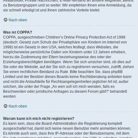
Avatarbilder, Private Nachrichten, E-Mail-Versand an andere Mitglieder, Beitritt
zu Benutzergruppen und so weiter. Wir empfehlen Ihnen eine Anmeldung, da
sie schnell erledigt ist und Ihnen zahlreiche Vorteile bietet.
Nach oben
Was ist COPPA?
COPPA, ausgeschrieben Children’s Online Privacy Protection Act of 1998
(deutsch: Gesetz zum Schutz der Privatsphäre von Kindern im Internet von
1998) ist ein Gesetz in den USA, welches festlegt, dass Websites, die
möglicherweise persönliche Daten von Kindern unter 13 Jahren erheben,
hierzu die Zustimmung der Eltern beziehungsweise des oder der
Erziehungsberechtigten benötigen. Wenn Sie sich unsicher sind, ob dies auf
Sie oder die Website, auf der Sie sich zu registrieren versuchen, zutrifft, ziehen
Sie einen rechtlichen Beistand zu Rate. Bitte beachten Sie, dass phpBB
Limited und der Besitzer dieses Boards keine Rechtsberatung anbieten kann
und nicht die Anlaufstelle für Rechtsangelegenheiten jeglicher Art ist; außer
solchen, die unter der Frage „An wen soll ich mich wenden, falls es
Beschwerden oder juristische Anfragen zu diesem Forum gibt?“ behandelt
werden.
Nach oben
Warum kann ich mich nicht registrieren?
Es kann sein, dass die Board-Administration die Registrierung komplett
ausgeschaltet hat, damit sich keine neuen Benutzer mehr anmelden können.
Es könnte auch sein, dass Ihre IP-Adresse oder der Benutzername, mit dem