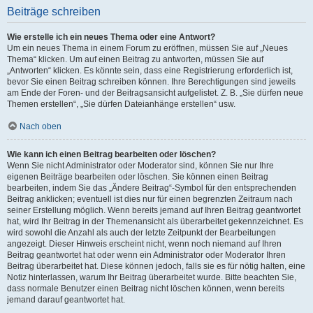
Beiträge schreiben
Wie erstelle ich ein neues Thema oder eine Antwort?
Um ein neues Thema in einem Forum zu eröffnen, müssen Sie auf „Neues
Thema“ klicken. Um auf einen Beitrag zu antworten, müssen Sie auf
„Antworten“ klicken. Es könnte sein, dass eine Registrierung erforderlich ist,
bevor Sie einen Beitrag schreiben können. Ihre Berechtigungen sind jeweils
am Ende der Foren- und der Beitragsansicht aufgelistet. Z. B. „Sie dürfen neue
Themen erstellen“, „Sie dürfen Dateianhänge erstellen“ usw.
Nach oben
Wie kann ich einen Beitrag bearbeiten oder löschen?
Wenn Sie nicht Administrator oder Moderator sind, können Sie nur Ihre
eigenen Beiträge bearbeiten oder löschen. Sie können einen Beitrag
bearbeiten, indem Sie das „Ändere Beitrag“-Symbol für den entsprechenden
Beitrag anklicken; eventuell ist dies nur für einen begrenzten Zeitraum nach
seiner Erstellung möglich. Wenn bereits jemand auf Ihren Beitrag geantwortet
hat, wird Ihr Beitrag in der Themenansicht als überarbeitet gekennzeichnet. Es
wird sowohl die Anzahl als auch der letzte Zeitpunkt der Bearbeitungen
angezeigt. Dieser Hinweis erscheint nicht, wenn noch niemand auf Ihren
Beitrag geantwortet hat oder wenn ein Administrator oder Moderator Ihren
Beitrag überarbeitet hat. Diese können jedoch, falls sie es für nötig halten, eine
Notiz hinterlassen, warum Ihr Beitrag überarbeitet wurde. Bitte beachten Sie,
dass normale Benutzer einen Beitrag nicht löschen können, wenn bereits
jemand darauf geantwortet hat.