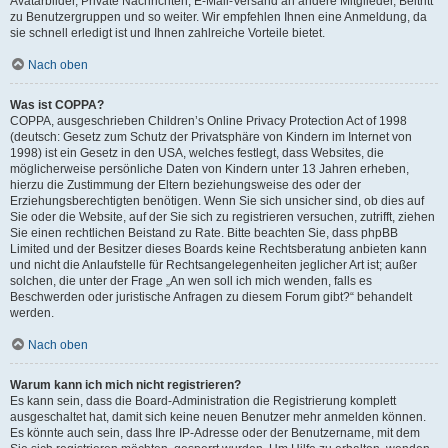
Avatarbilder, Private Nachrichten, E-Mail-Versand an andere Mitglieder, Beitritt
zu Benutzergruppen und so weiter. Wir empfehlen Ihnen eine Anmeldung, da
sie schnell erledigt ist und Ihnen zahlreiche Vorteile bietet.
Nach oben
Was ist COPPA?
COPPA, ausgeschrieben Children’s Online Privacy Protection Act of 1998
(deutsch: Gesetz zum Schutz der Privatsphäre von Kindern im Internet von
1998) ist ein Gesetz in den USA, welches festlegt, dass Websites, die
möglicherweise persönliche Daten von Kindern unter 13 Jahren erheben,
hierzu die Zustimmung der Eltern beziehungsweise des oder der
Erziehungsberechtigten benötigen. Wenn Sie sich unsicher sind, ob dies auf
Sie oder die Website, auf der Sie sich zu registrieren versuchen, zutrifft, ziehen
Sie einen rechtlichen Beistand zu Rate. Bitte beachten Sie, dass phpBB
Limited und der Besitzer dieses Boards keine Rechtsberatung anbieten kann
und nicht die Anlaufstelle für Rechtsangelegenheiten jeglicher Art ist; außer
solchen, die unter der Frage „An wen soll ich mich wenden, falls es
Beschwerden oder juristische Anfragen zu diesem Forum gibt?“ behandelt
werden.
Nach oben
Warum kann ich mich nicht registrieren?
Es kann sein, dass die Board-Administration die Registrierung komplett
ausgeschaltet hat, damit sich keine neuen Benutzer mehr anmelden können.
Es könnte auch sein, dass Ihre IP-Adresse oder der Benutzername, mit dem