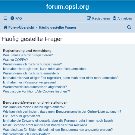
forum.opsi.org
FAQ
Registrieren
Anmelden
S
Foren-Übersicht
Häufig gestellte Fragen
u
Häufig gestellte Fragen
c
h
Registrierung und Anmeldung
Wozu muss ich mich registrieren?
e
Was ist COPPA?
Warum kann ich mich nicht registrieren?
Ich habe mich registriert, kann mich aber nicht anmelden!
Warum kann ich mich nicht anmelden?
Ich habe mich vor einiger Zeit registriert, kann mich aber nicht mehr anmelden?!
Ich habe mein Passwort vergessen!
Warum werde ich automatisch abgemeldet?
Wozu ist die Funktion „Alle Cookies löschen“?
Benutzerpräferenzen und -einstellungen
Wie kann ich meine Einstellungen ändern?
Wie kann ich verhindern, dass mein Benutzername in der Online-Liste auftaucht?
Die Forenuhr geht falsch!
Ich habe die Zeitzone eingestellt, aber die Forenuhr geht immer noch falsch!
Meine Sprache steht auf diesem Board nicht zur Auswahl!
Was sind das für Bilder, die bei meinem Benutzernamen angezeigt werden?
Wie verwende ich einen Avatar?