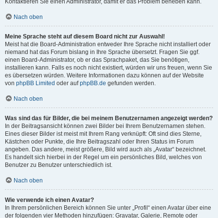
Kontaktieren Sie einen Administrator, damit er das Problem beheben kann.
Nach oben
Meine Sprache steht auf diesem Board nicht zur Auswahl!
Meist hat die Board-Administration entweder Ihre Sprache nicht installiert oder
niemand hat das Forum bislang in Ihre Sprache übersetzt. Fragen Sie ggf.
einen Board-Administrator, ob er das Sprachpaket, das Sie benötigen,
installieren kann. Falls es noch nicht existiert, würden wir uns freuen, wenn Sie
es übersetzen würden. Weitere Informationen dazu können auf der Website
von
phpBB Limited
oder auf
phpBB.de
gefunden werden.
Nach oben
Was sind das für Bilder, die bei meinem Benutzernamen angezeigt werden?
In der Beitragsansicht können zwei Bilder bei Ihrem Benutzernamen stehen.
Eines dieser Bilder ist meist mit Ihrem Rang verknüpft: Oft sind dies Sterne,
Kästchen oder Punkte, die Ihre Beitragszahl oder Ihren Status im Forum
angeben. Das andere, meist größere, Bild wird auch als „Avatar“ bezeichnet.
Es handelt sich hierbei in der Regel um ein persönliches Bild, welches von
Benutzer zu Benutzer unterschiedlich ist.
Nach oben
Wie verwende ich einen Avatar?
In Ihrem persönlichen Bereich können Sie unter „Profil“ einen Avatar über eine
der folgenden vier Methoden hinzufügen: Gravatar, Galerie, Remote oder