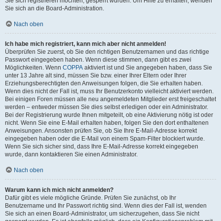
Sie sich registrieren möchten, gesperrt wurden. Um Hilfe zu erhalten, wenden
Sie sich an die Board-Administration.
Nach oben
Ich habe mich registriert, kann mich aber nicht anmelden!
Überprüfen Sie zuerst, ob Sie den richtigen Benutzernamen und das richtige
Passwort eingegeben haben. Wenn diese stimmen, dann gibt es zwei
Möglichkeiten. Wenn
COPPA
aktiviert ist und Sie angegeben haben, dass Sie
unter 13 Jahre alt sind, müssen Sie bzw. einer Ihrer Eltern oder Ihrer
Erziehungsberechtigten den Anweisungen folgen, die Sie erhalten haben.
Wenn dies nicht der Fall ist, muss Ihr Benutzerkonto vielleicht aktiviert werden.
Bei einigen Foren müssen alle neu angemeldeten Mitglieder erst freigeschaltet
werden – entweder müssen Sie dies selbst erledigen oder ein Administrator.
Bei der Registrierung wurde Ihnen mitgeteilt, ob eine Aktivierung nötig ist oder
nicht. Wenn Sie eine E-Mail erhalten haben, folgen Sie den dort enthaltenen
Anweisungen. Ansonsten prüfen Sie, ob Sie Ihre E-Mail-Adresse korrekt
eingegeben haben oder die E-Mail von einem Spam-Filter blockiert wurde.
Wenn Sie sich sicher sind, dass Ihre E-Mail-Adresse korrekt eingegeben
wurde, dann kontaktieren Sie einen Administrator.
Nach oben
Warum kann ich mich nicht anmelden?
Dafür gibt es viele mögliche Gründe. Prüfen Sie zunächst, ob Ihr
Benutzername und Ihr Passwort richtig sind. Wenn dies der Fall ist, wenden
Sie sich an einen Board-Administrator, um sicherzugehen, dass Sie nicht