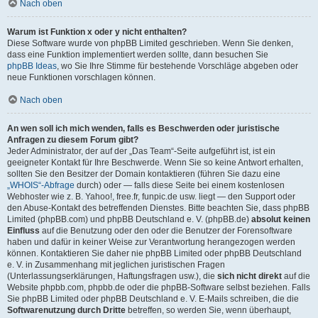
Nach oben
Warum ist Funktion x oder y nicht enthalten?
Diese Software wurde von phpBB Limited geschrieben. Wenn Sie denken,
dass eine Funktion implementiert werden sollte, dann besuchen Sie
phpBB Ideas
, wo Sie Ihre Stimme für bestehende Vorschläge abgeben oder
neue Funktionen vorschlagen können.
Nach oben
An wen soll ich mich wenden, falls es Beschwerden oder juristische
Anfragen zu diesem Forum gibt?
Jeder Administrator, der auf der „Das Team“-Seite aufgeführt ist, ist ein
geeigneter Kontakt für Ihre Beschwerde. Wenn Sie so keine Antwort erhalten,
sollten Sie den Besitzer der Domain kontaktieren (führen Sie dazu eine
„WHOIS“-Abfrage
durch) oder — falls diese Seite bei einem kostenlosen
Webhoster wie z. B. Yahoo!, free.fr, funpic.de usw. liegt — den Support oder
den Abuse-Kontakt des betreffenden Dienstes. Bitte beachten Sie, dass phpBB
Limited (phpBB.com) und phpBB Deutschland e. V. (phpBB.de)
absolut keinen
Einfluss
auf die Benutzung oder den oder die Benutzer der Forensoftware
haben und dafür in keiner Weise zur Verantwortung herangezogen werden
können. Kontaktieren Sie daher nie phpBB Limited oder phpBB Deutschland
e. V. in Zusammenhang mit jeglichen juristischen Fragen
(Unterlassungserklärungen, Haftungsfragen usw.), die
sich nicht direkt
auf die
Website phpbb.com, phpbb.de oder die phpBB-Software selbst beziehen. Falls
Sie phpBB Limited oder phpBB Deutschland e. V. E-Mails schreiben, die die
Softwarenutzung durch Dritte
betreffen, so werden Sie, wenn überhaupt,