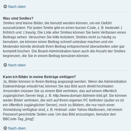
Nach oben
Was sind Smilies?
Smilies sind kleine Bilder, die benutzt werden können, um ein Gefühl
auszudrücken. Für jeden Smilie gibt es einen kurzen Code, z. B. bedeutet :)
fröhlich und :( traurig. Die Liste aller Smilies können Sie beim Verfassen eines
Beitrags sehen. Versuchen Sie bitte trotzdem, Smilies nicht zu häufig zu
benutzen, sie können einen Beitrag schnell unlesbar machen und ein
Moderator könnte deshalb Ihren Beitrag entsprechend überarbeiten oder gar
komplett löschen. Die Board-Administration kann auch die Anzahl der Smilies
begrenzen, die Sie in einem Beitrag benutzen können.
Nach oben
Kann ich Bilder in meine Beiträge einfügen?
Ja, Bilder können in Ihrem Beitrag angezeigt werden. Wenn die Administration
Dateianhänge erlaubt hat, können Sie das Bild auch direkt hochladen.
Ansonsten müssen Sie zu einem Bild verlinken, das auf einem öffentlich
zugänglichen Server liegt, z. B. http://www.domain.tld/mein-bild.gif. Sie können
weder Bilder verlinken, die sich auf Ihrem eigenen PC befinden (außer es ist
ein öffentlich zugänglicher Server), noch zu Bildern, die nur nach einer
Anmeldung verfügbar sind, z. B. Hotmail- oder Yahoo-Mailboxen, mit einem
Passwort geschützte Seiten usw. Um das Bild anzuzeigen, benutze den
BBCode-Tag „[img]“.
Nach oben