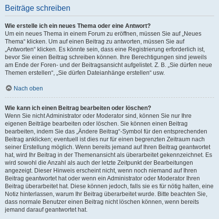
Beiträge schreiben
Wie erstelle ich ein neues Thema oder eine Antwort?
Um ein neues Thema in einem Forum zu eröffnen, müssen Sie auf „Neues
Thema“ klicken. Um auf einen Beitrag zu antworten, müssen Sie auf
„Antworten“ klicken. Es könnte sein, dass eine Registrierung erforderlich ist,
bevor Sie einen Beitrag schreiben können. Ihre Berechtigungen sind jeweils
am Ende der Foren- und der Beitragsansicht aufgelistet. Z. B. „Sie dürfen neue
Themen erstellen“, „Sie dürfen Dateianhänge erstellen“ usw.
Nach oben
Wie kann ich einen Beitrag bearbeiten oder löschen?
Wenn Sie nicht Administrator oder Moderator sind, können Sie nur Ihre
eigenen Beiträge bearbeiten oder löschen. Sie können einen Beitrag
bearbeiten, indem Sie das „Ändere Beitrag“-Symbol für den entsprechenden
Beitrag anklicken; eventuell ist dies nur für einen begrenzten Zeitraum nach
seiner Erstellung möglich. Wenn bereits jemand auf Ihren Beitrag geantwortet
hat, wird Ihr Beitrag in der Themenansicht als überarbeitet gekennzeichnet. Es
wird sowohl die Anzahl als auch der letzte Zeitpunkt der Bearbeitungen
angezeigt. Dieser Hinweis erscheint nicht, wenn noch niemand auf Ihren
Beitrag geantwortet hat oder wenn ein Administrator oder Moderator Ihren
Beitrag überarbeitet hat. Diese können jedoch, falls sie es für nötig halten, eine
Notiz hinterlassen, warum Ihr Beitrag überarbeitet wurde. Bitte beachten Sie,
dass normale Benutzer einen Beitrag nicht löschen können, wenn bereits
jemand darauf geantwortet hat.