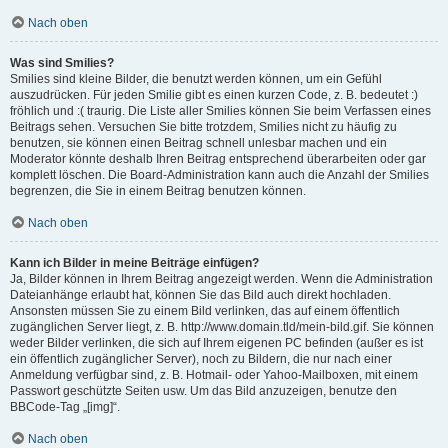
Nach oben
Was sind Smilies?
Smilies sind kleine Bilder, die benutzt werden können, um ein Gefühl
auszudrücken. Für jeden Smilie gibt es einen kurzen Code, z. B. bedeutet :)
fröhlich und :( traurig. Die Liste aller Smilies können Sie beim Verfassen eines
Beitrags sehen. Versuchen Sie bitte trotzdem, Smilies nicht zu häufig zu
benutzen, sie können einen Beitrag schnell unlesbar machen und ein
Moderator könnte deshalb Ihren Beitrag entsprechend überarbeiten oder gar
komplett löschen. Die Board-Administration kann auch die Anzahl der Smilies
begrenzen, die Sie in einem Beitrag benutzen können.
Nach oben
Kann ich Bilder in meine Beiträge einfügen?
Ja, Bilder können in Ihrem Beitrag angezeigt werden. Wenn die Administration
Dateianhänge erlaubt hat, können Sie das Bild auch direkt hochladen.
Ansonsten müssen Sie zu einem Bild verlinken, das auf einem öffentlich
zugänglichen Server liegt, z. B. http://www.domain.tld/mein-bild.gif. Sie können
weder Bilder verlinken, die sich auf Ihrem eigenen PC befinden (außer es ist
ein öffentlich zugänglicher Server), noch zu Bildern, die nur nach einer
Anmeldung verfügbar sind, z. B. Hotmail- oder Yahoo-Mailboxen, mit einem
Passwort geschützte Seiten usw. Um das Bild anzuzeigen, benutze den
BBCode-Tag „[img]“.
Nach oben