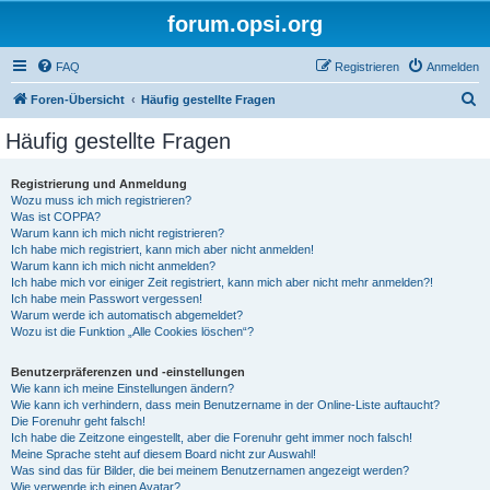
forum.opsi.org
FAQ
Registrieren
Anmelden
S
Foren-Übersicht
Häufig gestellte Fragen
u
Häufig gestellte Fragen
c
h
Registrierung und Anmeldung
Wozu muss ich mich registrieren?
e
Was ist COPPA?
Warum kann ich mich nicht registrieren?
Ich habe mich registriert, kann mich aber nicht anmelden!
Warum kann ich mich nicht anmelden?
Ich habe mich vor einiger Zeit registriert, kann mich aber nicht mehr anmelden?!
Ich habe mein Passwort vergessen!
Warum werde ich automatisch abgemeldet?
Wozu ist die Funktion „Alle Cookies löschen“?
Benutzerpräferenzen und -einstellungen
Wie kann ich meine Einstellungen ändern?
Wie kann ich verhindern, dass mein Benutzername in der Online-Liste auftaucht?
Die Forenuhr geht falsch!
Ich habe die Zeitzone eingestellt, aber die Forenuhr geht immer noch falsch!
Meine Sprache steht auf diesem Board nicht zur Auswahl!
Was sind das für Bilder, die bei meinem Benutzernamen angezeigt werden?
Wie verwende ich einen Avatar?