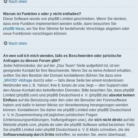
Nach oben
Warum ist Funktion x oder y nicht enthalten?
Diese Software wurde von phpBB Limited geschrieben. Wenn Sie denken,
dass eine Funktion implementiert werden sollte, dann besuchen Sie
phpBB Ideas
, wo Sie Ihre Stimme für bestehende Vorschläge abgeben oder
neue Funktionen vorschlagen können.
Nach oben
An wen soll ich mich wenden, falls es Beschwerden oder juristische
Anfragen zu diesem Forum gibt?
Jeder Administrator, der auf der „Das Team“-Seite aufgeführt ist, ist ein
geeigneter Kontakt für Ihre Beschwerde. Wenn Sie so keine Antwort erhalten,
sollten Sie den Besitzer der Domain kontaktieren (führen Sie dazu eine
„WHOIS“-Abfrage
durch) oder — falls diese Seite bei einem kostenlosen
Webhoster wie z. B. Yahoo!, free.fr, funpic.de usw. liegt — den Support oder
den Abuse-Kontakt des betreffenden Dienstes. Bitte beachten Sie, dass phpBB
Limited (phpBB.com) und phpBB Deutschland e. V. (phpBB.de)
absolut keinen
Einfluss
auf die Benutzung oder den oder die Benutzer der Forensoftware
haben und dafür in keiner Weise zur Verantwortung herangezogen werden
können. Kontaktieren Sie daher nie phpBB Limited oder phpBB Deutschland
e. V. in Zusammenhang mit jeglichen juristischen Fragen
(Unterlassungserklärungen, Haftungsfragen usw.), die
sich nicht direkt
auf die
Website phpbb.com, phpbb.de oder die phpBB-Software selbst beziehen. Falls
Sie phpBB Limited oder phpBB Deutschland e. V. E-Mails schreiben, die die
Softwarenutzung durch Dritte
betreffen, so werden Sie, wenn überhaupt,