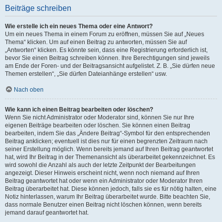
Beiträge schreiben
Wie erstelle ich ein neues Thema oder eine Antwort?
Um ein neues Thema in einem Forum zu eröffnen, müssen Sie auf „Neues
Thema“ klicken. Um auf einen Beitrag zu antworten, müssen Sie auf
„Antworten“ klicken. Es könnte sein, dass eine Registrierung erforderlich ist,
bevor Sie einen Beitrag schreiben können. Ihre Berechtigungen sind jeweils
am Ende der Foren- und der Beitragsansicht aufgelistet. Z. B. „Sie dürfen neue
Themen erstellen“, „Sie dürfen Dateianhänge erstellen“ usw.
Nach oben
Wie kann ich einen Beitrag bearbeiten oder löschen?
Wenn Sie nicht Administrator oder Moderator sind, können Sie nur Ihre
eigenen Beiträge bearbeiten oder löschen. Sie können einen Beitrag
bearbeiten, indem Sie das „Ändere Beitrag“-Symbol für den entsprechenden
Beitrag anklicken; eventuell ist dies nur für einen begrenzten Zeitraum nach
seiner Erstellung möglich. Wenn bereits jemand auf Ihren Beitrag geantwortet
hat, wird Ihr Beitrag in der Themenansicht als überarbeitet gekennzeichnet. Es
wird sowohl die Anzahl als auch der letzte Zeitpunkt der Bearbeitungen
angezeigt. Dieser Hinweis erscheint nicht, wenn noch niemand auf Ihren
Beitrag geantwortet hat oder wenn ein Administrator oder Moderator Ihren
Beitrag überarbeitet hat. Diese können jedoch, falls sie es für nötig halten, eine
Notiz hinterlassen, warum Ihr Beitrag überarbeitet wurde. Bitte beachten Sie,
dass normale Benutzer einen Beitrag nicht löschen können, wenn bereits
jemand darauf geantwortet hat.