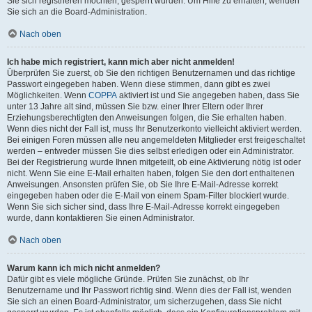
Sie sich registrieren möchten, gesperrt wurden. Um Hilfe zu erhalten, wenden
Sie sich an die Board-Administration.
Nach oben
Ich habe mich registriert, kann mich aber nicht anmelden!
Überprüfen Sie zuerst, ob Sie den richtigen Benutzernamen und das richtige
Passwort eingegeben haben. Wenn diese stimmen, dann gibt es zwei
Möglichkeiten. Wenn
COPPA
aktiviert ist und Sie angegeben haben, dass Sie
unter 13 Jahre alt sind, müssen Sie bzw. einer Ihrer Eltern oder Ihrer
Erziehungsberechtigten den Anweisungen folgen, die Sie erhalten haben.
Wenn dies nicht der Fall ist, muss Ihr Benutzerkonto vielleicht aktiviert werden.
Bei einigen Foren müssen alle neu angemeldeten Mitglieder erst freigeschaltet
werden – entweder müssen Sie dies selbst erledigen oder ein Administrator.
Bei der Registrierung wurde Ihnen mitgeteilt, ob eine Aktivierung nötig ist oder
nicht. Wenn Sie eine E-Mail erhalten haben, folgen Sie den dort enthaltenen
Anweisungen. Ansonsten prüfen Sie, ob Sie Ihre E-Mail-Adresse korrekt
eingegeben haben oder die E-Mail von einem Spam-Filter blockiert wurde.
Wenn Sie sich sicher sind, dass Ihre E-Mail-Adresse korrekt eingegeben
wurde, dann kontaktieren Sie einen Administrator.
Nach oben
Warum kann ich mich nicht anmelden?
Dafür gibt es viele mögliche Gründe. Prüfen Sie zunächst, ob Ihr
Benutzername und Ihr Passwort richtig sind. Wenn dies der Fall ist, wenden
Sie sich an einen Board-Administrator, um sicherzugehen, dass Sie nicht