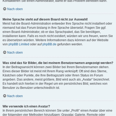
Kontaktieren Sie einen Administrator, damit er das Problem beheben kann.
Nach oben
Meine Sprache steht auf diesem Board nicht zur Auswahl!
Meist hat die Board-Administration entweder Ihre Sprache nicht installiert oder
niemand hat das Forum bislang in Ihre Sprache übersetzt. Fragen Sie ggf.
einen Board-Administrator, ob er das Sprachpaket, das Sie benötigen,
installieren kann. Falls es noch nicht existiert, würden wir uns freuen, wenn Sie
es übersetzen würden. Weitere Informationen dazu können auf der Website
von
phpBB Limited
oder auf
phpBB.de
gefunden werden.
Nach oben
Was sind das für Bilder, die bei meinem Benutzernamen angezeigt werden?
In der Beitragsansicht können zwei Bilder bei Ihrem Benutzernamen stehen.
Eines dieser Bilder ist meist mit Ihrem Rang verknüpft: Oft sind dies Sterne,
Kästchen oder Punkte, die Ihre Beitragszahl oder Ihren Status im Forum
angeben. Das andere, meist größere, Bild wird auch als „Avatar“ bezeichnet.
Es handelt sich hierbei in der Regel um ein persönliches Bild, welches von
Benutzer zu Benutzer unterschiedlich ist.
Nach oben
Wie verwende ich einen Avatar?
In Ihrem persönlichen Bereich können Sie unter „Profil“ einen Avatar über eine
der folgenden vier Methoden hinzufügen: Gravatar, Galerie, Remote oder