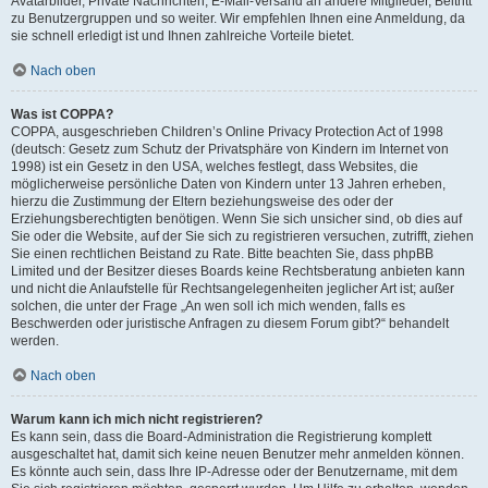
Avatarbilder, Private Nachrichten, E-Mail-Versand an andere Mitglieder, Beitritt
zu Benutzergruppen und so weiter. Wir empfehlen Ihnen eine Anmeldung, da
sie schnell erledigt ist und Ihnen zahlreiche Vorteile bietet.
Nach oben
Was ist COPPA?
COPPA, ausgeschrieben Children’s Online Privacy Protection Act of 1998
(deutsch: Gesetz zum Schutz der Privatsphäre von Kindern im Internet von
1998) ist ein Gesetz in den USA, welches festlegt, dass Websites, die
möglicherweise persönliche Daten von Kindern unter 13 Jahren erheben,
hierzu die Zustimmung der Eltern beziehungsweise des oder der
Erziehungsberechtigten benötigen. Wenn Sie sich unsicher sind, ob dies auf
Sie oder die Website, auf der Sie sich zu registrieren versuchen, zutrifft, ziehen
Sie einen rechtlichen Beistand zu Rate. Bitte beachten Sie, dass phpBB
Limited und der Besitzer dieses Boards keine Rechtsberatung anbieten kann
und nicht die Anlaufstelle für Rechtsangelegenheiten jeglicher Art ist; außer
solchen, die unter der Frage „An wen soll ich mich wenden, falls es
Beschwerden oder juristische Anfragen zu diesem Forum gibt?“ behandelt
werden.
Nach oben
Warum kann ich mich nicht registrieren?
Es kann sein, dass die Board-Administration die Registrierung komplett
ausgeschaltet hat, damit sich keine neuen Benutzer mehr anmelden können.
Es könnte auch sein, dass Ihre IP-Adresse oder der Benutzername, mit dem