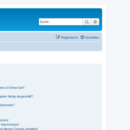
Suche
Erweiterte Suche
Registrieren
Anmelden
ete ich ihnen bei?
en farbig dargestellt?
tartseite?
icken!
 Nachrichten!
ed dieses Forums erhalten!