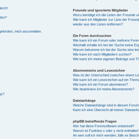
alsch!
Freunde und ignorierte Mitglieder
Wozu benötige ich die Listen der Freunde un
rden?
Wie kann ich Mitglieder zur Liste der Freund
wieder aus den Listen entfernen?
fgefordert, mich anzumelden.
Die Foren durchsuchen
Wie kann ich ein Forum oder mehrere For
Weshalb erhalte ich bei der Suche keine Er
Warum bekomme ich bei der Suche eine lee
Wie kann ich nach Mitgliedern suchen?
Wie kann ich meine eigenen Beiträge und T
Abonnements und Lesezeichen
Was ist der Unterschied zwischen einem L
Wie kann ich ein Lesezeichen auf ein Them
Wie kann ich ein Forum abonnieren?
Wie deaktiviere ich meine Abonnements?
gs?
Dateianhänge
Welche Dateianhänge sind in diesem Forum
Kann ich eine Übersicht all meiner Dateian
phpBB betreffende Fragen
Wer hat diese Forensoftware entwickelt?
Warum ist Funktion x oder y nicht enthalten
An wen soll ich mich wenden, falls es Besc