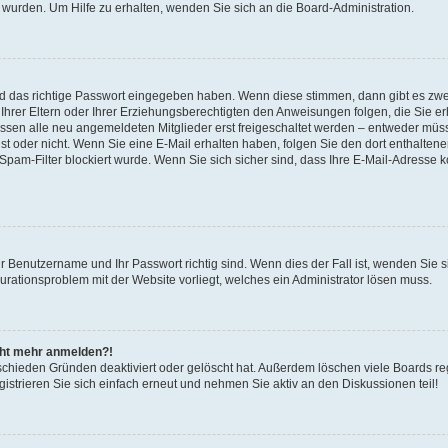
 wurden. Um Hilfe zu erhalten, wenden Sie sich an die Board-Administration.
nd das richtige Passwort eingegeben haben. Wenn diese stimmen, dann gibt es zw
Ihrer Eltern oder Ihrer Erziehungsberechtigten den Anweisungen folgen, die Sie erh
üssen alle neu angemeldeten Mitglieder erst freigeschaltet werden – entweder müsse
 ist oder nicht. Wenn Sie eine E-Mail erhalten haben, folgen Sie den dort enthalte
pam-Filter blockiert wurde. Wenn Sie sich sicher sind, dass Ihre E-Mail-Adresse 
hr Benutzername und Ihr Passwort richtig sind. Wenn dies der Fall ist, wenden Sie
gurationsproblem mit der Website vorliegt, welches ein Administrator lösen muss.
icht mehr anmelden?!
schieden Gründen deaktiviert oder gelöscht hat. Außerdem löschen viele Boards reg
strieren Sie sich einfach erneut und nehmen Sie aktiv an den Diskussionen teil!