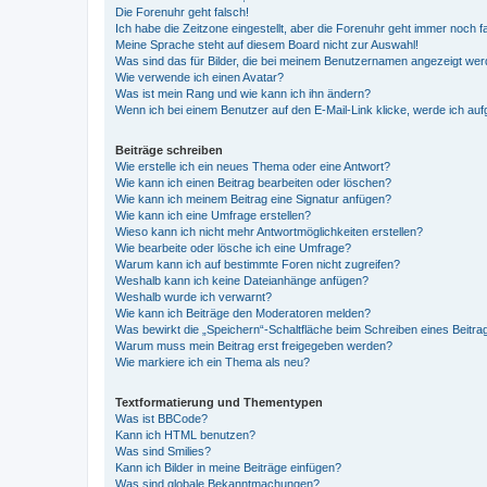
Die Forenuhr geht falsch!
Ich habe die Zeitzone eingestellt, aber die Forenuhr geht immer noch f
Meine Sprache steht auf diesem Board nicht zur Auswahl!
Was sind das für Bilder, die bei meinem Benutzernamen angezeigt we
Wie verwende ich einen Avatar?
Was ist mein Rang und wie kann ich ihn ändern?
Wenn ich bei einem Benutzer auf den E-Mail-Link klicke, werde ich au
Beiträge schreiben
Wie erstelle ich ein neues Thema oder eine Antwort?
Wie kann ich einen Beitrag bearbeiten oder löschen?
Wie kann ich meinem Beitrag eine Signatur anfügen?
Wie kann ich eine Umfrage erstellen?
Wieso kann ich nicht mehr Antwortmöglichkeiten erstellen?
Wie bearbeite oder lösche ich eine Umfrage?
Warum kann ich auf bestimmte Foren nicht zugreifen?
Weshalb kann ich keine Dateianhänge anfügen?
Weshalb wurde ich verwarnt?
Wie kann ich Beiträge den Moderatoren melden?
Was bewirkt die „Speichern“-Schaltfläche beim Schreiben eines Beitra
Warum muss mein Beitrag erst freigegeben werden?
Wie markiere ich ein Thema als neu?
Textformatierung und Thementypen
Was ist BBCode?
Kann ich HTML benutzen?
Was sind Smilies?
Kann ich Bilder in meine Beiträge einfügen?
Was sind globale Bekanntmachungen?