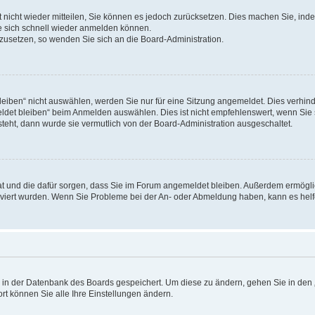
rt nicht wieder mitteilen, Sie können es jedoch zurücksetzen. Dies machen Sie, in
e sich schnell wieder anmelden können.
ckzusetzen, so wenden Sie sich an die Board-Administration.
ben“ nicht auswählen, werden Sie nur für eine Sitzung angemeldet. Dies verhinde
et bleiben“ beim Anmelden auswählen. Dies ist nicht empfehlenswert, wenn Sie s
steht, dann wurde sie vermutlich von der Board-Administration ausgeschaltet.
 hat und die dafür sorgen, dass Sie im Forum angemeldet bleiben. Außerdem ermögl
ktiviert wurden. Wenn Sie Probleme bei der An- oder Abmeldung haben, kann es hel
en in der Datenbank des Boards gespeichert. Um diese zu ändern, gehen Sie in den 
rt können Sie alle Ihre Einstellungen ändern.