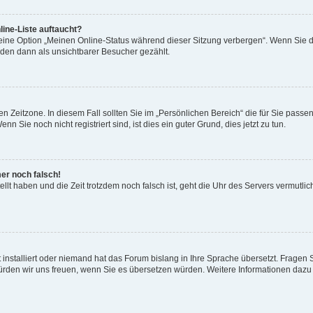
ine-Liste auftaucht?
 eine Option „Meinen Online-Status während dieser Sitzung verbergen“. Wenn Sie d
rden dann als unsichtbarer Besucher gezählt.
n Zeitzone. In diesem Fall sollten Sie im „Persönlichen Bereich“ die für Sie passend
 Sie noch nicht registriert sind, ist dies ein guter Grund, dies jetzt zu tun.
mer noch falsch!
ellt haben und die Zeit trotzdem noch falsch ist, geht die Uhr des Servers vermutlic
 installiert oder niemand hat das Forum bislang in Ihre Sprache übersetzt. Fragen 
t, würden wir uns freuen, wenn Sie es übersetzen würden. Weitere Informationen da