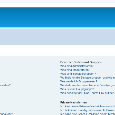
Benutzer-Stufen und Gruppen
Was sind Administratoren?
Was sind Moderatoren?
Was sind Benutzergruppen?
Wo finde ich die Benutzergruppen und wie tr
Wie werde ich Gruppenleiter?
anmelden?!
Weshalb werden verschiedene Benutzergrupp
Was ist eine Hauptgruppe?
Was bedeutet der „Das Team“-Link auf der S
Private Nachrichten
Ich kann keine Privaten Nachrichten versch
Ich bekomme ständig unerwünschte Private
auftaucht?
Ich habe eine Spam-E-Mail von einem Mitgli