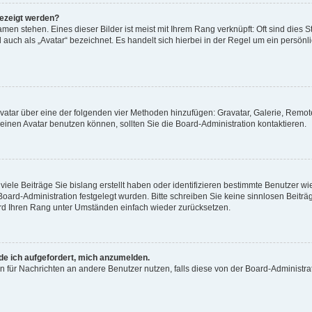
gezeigt werden?
men stehen. Eines dieser Bilder ist meist mit Ihrem Rang verknüpft: Oft sind dies S
auch als „Avatar“ bezeichnet. Es handelt sich hierbei in der Regel um ein persönl
 Avatar über eine der folgenden vier Methoden hinzufügen: Gravatar, Galerie, Rem
inen Avatar benutzen können, sollten Sie die Board-Administration kontaktieren.
iele Beiträge Sie bislang erstellt haben oder identifizieren bestimmte Benutzer
 Board-Administration festgelegt wurden. Bitte schreiben Sie keine sinnlosen Beit
wird Ihren Rang unter Umständen einfach wieder zurücksetzen.
rde ich aufgefordert, mich anzumelden.
ion für Nachrichten an andere Benutzer nutzen, falls diese von der Board-Administ