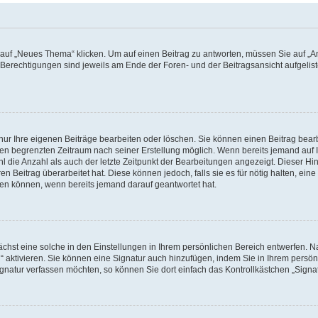
f „Neues Thema“ klicken. Um auf einen Beitrag zu antworten, müssen Sie auf „Ant
e Berechtigungen sind jeweils am Ende der Foren- und der Beitragsansicht aufgeliste
nur Ihre eigenen Beiträge bearbeiten oder löschen. Sie können einen Beitrag bear
nen begrenzten Zeitraum nach seiner Erstellung möglich. Wenn bereits jemand auf Ih
 die Anzahl als auch der letzte Zeitpunkt der Bearbeitungen angezeigt. Dieser Hi
 Beitrag überarbeitet hat. Diese können jedoch, falls sie es für nötig halten, eine 
hen können, wenn bereits jemand darauf geantwortet hat.
hst eine solche in den Einstellungen in Ihrem persönlichen Bereich entwerfen. Na
 aktivieren. Sie können eine Signatur auch hinzufügen, indem Sie in Ihrem persö
gnatur verfassen möchten, so können Sie dort einfach das Kontrollkästchen „Signa