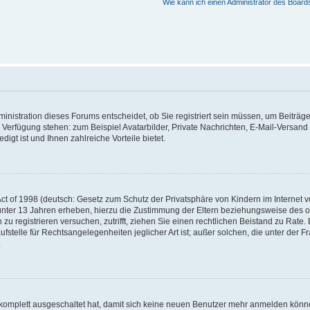
Wie kann ich einen Administrator des Board
nistration dieses Forums entscheidet, ob Sie registriert sein müssen, um Beiträge z
ur Verfügung stehen: zum Beispiel Avatarbilder, Private Nachrichten, E-Mail-Versand
igt ist und Ihnen zahlreiche Vorteile bietet.
t of 1998 (deutsch: Gesetz zum Schutz der Privatsphäre von Kindern im Internet vo
unter 13 Jahren erheben, hierzu die Zustimmung der Eltern beziehungsweise des o
h zu registrieren versuchen, zutrifft, ziehen Sie einen rechtlichen Beistand zu Rat
stelle für Rechtsangelegenheiten jeglicher Art ist; außer solchen, die unter der 
.
 komplett ausgeschaltet hat, damit sich keine neuen Benutzer mehr anmelden könne