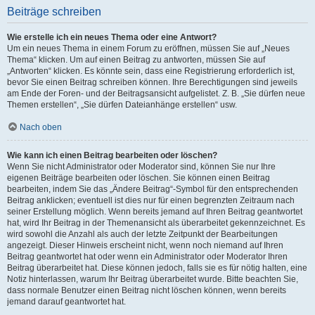
Beiträge schreiben
Wie erstelle ich ein neues Thema oder eine Antwort?
Um ein neues Thema in einem Forum zu eröffnen, müssen Sie auf „Neues
Thema“ klicken. Um auf einen Beitrag zu antworten, müssen Sie auf
„Antworten“ klicken. Es könnte sein, dass eine Registrierung erforderlich ist,
bevor Sie einen Beitrag schreiben können. Ihre Berechtigungen sind jeweils
am Ende der Foren- und der Beitragsansicht aufgelistet. Z. B. „Sie dürfen neue
Themen erstellen“, „Sie dürfen Dateianhänge erstellen“ usw.
Nach oben
Wie kann ich einen Beitrag bearbeiten oder löschen?
Wenn Sie nicht Administrator oder Moderator sind, können Sie nur Ihre
eigenen Beiträge bearbeiten oder löschen. Sie können einen Beitrag
bearbeiten, indem Sie das „Ändere Beitrag“-Symbol für den entsprechenden
Beitrag anklicken; eventuell ist dies nur für einen begrenzten Zeitraum nach
seiner Erstellung möglich. Wenn bereits jemand auf Ihren Beitrag geantwortet
hat, wird Ihr Beitrag in der Themenansicht als überarbeitet gekennzeichnet. Es
wird sowohl die Anzahl als auch der letzte Zeitpunkt der Bearbeitungen
angezeigt. Dieser Hinweis erscheint nicht, wenn noch niemand auf Ihren
Beitrag geantwortet hat oder wenn ein Administrator oder Moderator Ihren
Beitrag überarbeitet hat. Diese können jedoch, falls sie es für nötig halten, eine
Notiz hinterlassen, warum Ihr Beitrag überarbeitet wurde. Bitte beachten Sie,
dass normale Benutzer einen Beitrag nicht löschen können, wenn bereits
jemand darauf geantwortet hat.