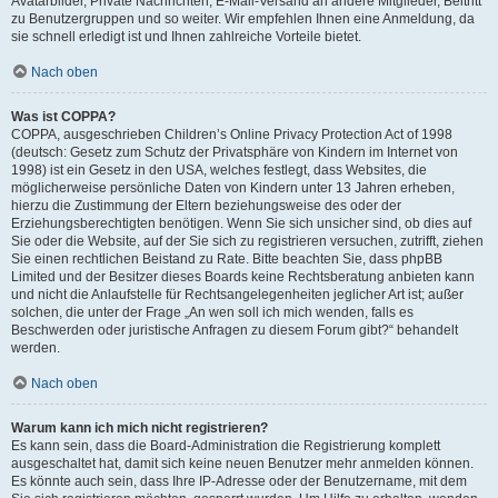
Avatarbilder, Private Nachrichten, E-Mail-Versand an andere Mitglieder, Beitritt
zu Benutzergruppen und so weiter. Wir empfehlen Ihnen eine Anmeldung, da
sie schnell erledigt ist und Ihnen zahlreiche Vorteile bietet.
Nach oben
Was ist COPPA?
COPPA, ausgeschrieben Children’s Online Privacy Protection Act of 1998
(deutsch: Gesetz zum Schutz der Privatsphäre von Kindern im Internet von
1998) ist ein Gesetz in den USA, welches festlegt, dass Websites, die
möglicherweise persönliche Daten von Kindern unter 13 Jahren erheben,
hierzu die Zustimmung der Eltern beziehungsweise des oder der
Erziehungsberechtigten benötigen. Wenn Sie sich unsicher sind, ob dies auf
Sie oder die Website, auf der Sie sich zu registrieren versuchen, zutrifft, ziehen
Sie einen rechtlichen Beistand zu Rate. Bitte beachten Sie, dass phpBB
Limited und der Besitzer dieses Boards keine Rechtsberatung anbieten kann
und nicht die Anlaufstelle für Rechtsangelegenheiten jeglicher Art ist; außer
solchen, die unter der Frage „An wen soll ich mich wenden, falls es
Beschwerden oder juristische Anfragen zu diesem Forum gibt?“ behandelt
werden.
Nach oben
Warum kann ich mich nicht registrieren?
Es kann sein, dass die Board-Administration die Registrierung komplett
ausgeschaltet hat, damit sich keine neuen Benutzer mehr anmelden können.
Es könnte auch sein, dass Ihre IP-Adresse oder der Benutzername, mit dem