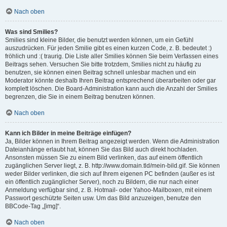
Nach oben
Was sind Smilies?
Smilies sind kleine Bilder, die benutzt werden können, um ein Gefühl
auszudrücken. Für jeden Smilie gibt es einen kurzen Code, z. B. bedeutet :)
fröhlich und :( traurig. Die Liste aller Smilies können Sie beim Verfassen eines
Beitrags sehen. Versuchen Sie bitte trotzdem, Smilies nicht zu häufig zu
benutzen, sie können einen Beitrag schnell unlesbar machen und ein
Moderator könnte deshalb Ihren Beitrag entsprechend überarbeiten oder gar
komplett löschen. Die Board-Administration kann auch die Anzahl der Smilies
begrenzen, die Sie in einem Beitrag benutzen können.
Nach oben
Kann ich Bilder in meine Beiträge einfügen?
Ja, Bilder können in Ihrem Beitrag angezeigt werden. Wenn die Administration
Dateianhänge erlaubt hat, können Sie das Bild auch direkt hochladen.
Ansonsten müssen Sie zu einem Bild verlinken, das auf einem öffentlich
zugänglichen Server liegt, z. B. http://www.domain.tld/mein-bild.gif. Sie können
weder Bilder verlinken, die sich auf Ihrem eigenen PC befinden (außer es ist
ein öffentlich zugänglicher Server), noch zu Bildern, die nur nach einer
Anmeldung verfügbar sind, z. B. Hotmail- oder Yahoo-Mailboxen, mit einem
Passwort geschützte Seiten usw. Um das Bild anzuzeigen, benutze den
BBCode-Tag „[img]“.
Nach oben