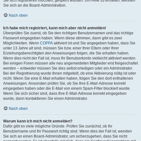
Sie sich registrieren möchten, gesperrt wurden. Um Hilfe zu erhalten, wenden
Sie sich an die Board-Administration.
Nach oben
Ich habe mich registriert, kann mich aber nicht anmelden!
Überprüfen Sie zuerst, ob Sie den richtigen Benutzernamen und das richtige
Passwort eingegeben haben. Wenn diese stimmen, dann gibt es zwei
Möglichkeiten. Wenn
COPPA
aktiviert ist und Sie angegeben haben, dass Sie
unter 13 Jahre alt sind, müssen Sie bzw. einer Ihrer Eltern oder Ihrer
Erziehungsberechtigten den Anweisungen folgen, die Sie erhalten haben.
Wenn dies nicht der Fall ist, muss Ihr Benutzerkonto vielleicht aktiviert werden.
Bei einigen Foren müssen alle neu angemeldeten Mitglieder erst freigeschaltet
werden – entweder müssen Sie dies selbst erledigen oder ein Administrator.
Bei der Registrierung wurde Ihnen mitgeteilt, ob eine Aktivierung nötig ist oder
nicht. Wenn Sie eine E-Mail erhalten haben, folgen Sie den dort enthaltenen
Anweisungen. Ansonsten prüfen Sie, ob Sie Ihre E-Mail-Adresse korrekt
eingegeben haben oder die E-Mail von einem Spam-Filter blockiert wurde.
Wenn Sie sich sicher sind, dass Ihre E-Mail-Adresse korrekt eingegeben
wurde, dann kontaktieren Sie einen Administrator.
Nach oben
Warum kann ich mich nicht anmelden?
Dafür gibt es viele mögliche Gründe. Prüfen Sie zunächst, ob Ihr
Benutzername und Ihr Passwort richtig sind. Wenn dies der Fall ist, wenden
Sie sich an einen Board-Administrator, um sicherzugehen, dass Sie nicht