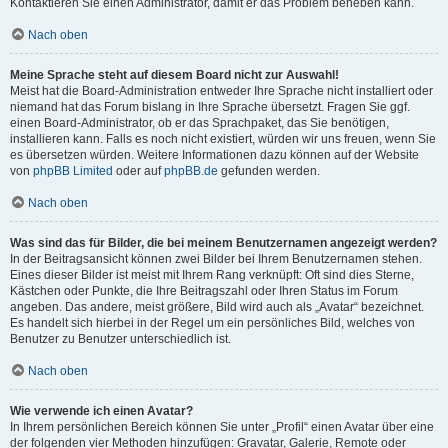
Kontaktieren Sie einen Administrator, damit er das Problem beheben kann.
Nach oben
Meine Sprache steht auf diesem Board nicht zur Auswahl!
Meist hat die Board-Administration entweder Ihre Sprache nicht installiert oder
niemand hat das Forum bislang in Ihre Sprache übersetzt. Fragen Sie ggf.
einen Board-Administrator, ob er das Sprachpaket, das Sie benötigen,
installieren kann. Falls es noch nicht existiert, würden wir uns freuen, wenn Sie
es übersetzen würden. Weitere Informationen dazu können auf der Website
von
phpBB Limited
oder auf
phpBB.de
gefunden werden.
Nach oben
Was sind das für Bilder, die bei meinem Benutzernamen angezeigt werden?
In der Beitragsansicht können zwei Bilder bei Ihrem Benutzernamen stehen.
Eines dieser Bilder ist meist mit Ihrem Rang verknüpft: Oft sind dies Sterne,
Kästchen oder Punkte, die Ihre Beitragszahl oder Ihren Status im Forum
angeben. Das andere, meist größere, Bild wird auch als „Avatar“ bezeichnet.
Es handelt sich hierbei in der Regel um ein persönliches Bild, welches von
Benutzer zu Benutzer unterschiedlich ist.
Nach oben
Wie verwende ich einen Avatar?
In Ihrem persönlichen Bereich können Sie unter „Profil“ einen Avatar über eine
der folgenden vier Methoden hinzufügen: Gravatar, Galerie, Remote oder