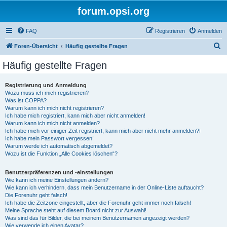
forum.opsi.org
FAQ
Registrieren
Anmelden
S
Foren-Übersicht
Häufig gestellte Fragen
u
Häufig gestellte Fragen
c
h
Registrierung und Anmeldung
Wozu muss ich mich registrieren?
e
Was ist COPPA?
Warum kann ich mich nicht registrieren?
Ich habe mich registriert, kann mich aber nicht anmelden!
Warum kann ich mich nicht anmelden?
Ich habe mich vor einiger Zeit registriert, kann mich aber nicht mehr anmelden?!
Ich habe mein Passwort vergessen!
Warum werde ich automatisch abgemeldet?
Wozu ist die Funktion „Alle Cookies löschen“?
Benutzerpräferenzen und -einstellungen
Wie kann ich meine Einstellungen ändern?
Wie kann ich verhindern, dass mein Benutzername in der Online-Liste auftaucht?
Die Forenuhr geht falsch!
Ich habe die Zeitzone eingestellt, aber die Forenuhr geht immer noch falsch!
Meine Sprache steht auf diesem Board nicht zur Auswahl!
Was sind das für Bilder, die bei meinem Benutzernamen angezeigt werden?
Wie verwende ich einen Avatar?