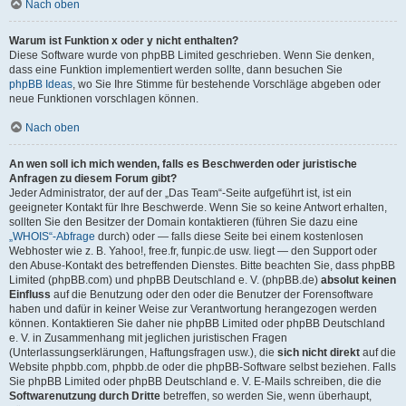
Nach oben
Warum ist Funktion x oder y nicht enthalten?
Diese Software wurde von phpBB Limited geschrieben. Wenn Sie denken,
dass eine Funktion implementiert werden sollte, dann besuchen Sie
phpBB Ideas
, wo Sie Ihre Stimme für bestehende Vorschläge abgeben oder
neue Funktionen vorschlagen können.
Nach oben
An wen soll ich mich wenden, falls es Beschwerden oder juristische
Anfragen zu diesem Forum gibt?
Jeder Administrator, der auf der „Das Team“-Seite aufgeführt ist, ist ein
geeigneter Kontakt für Ihre Beschwerde. Wenn Sie so keine Antwort erhalten,
sollten Sie den Besitzer der Domain kontaktieren (führen Sie dazu eine
„WHOIS“-Abfrage
durch) oder — falls diese Seite bei einem kostenlosen
Webhoster wie z. B. Yahoo!, free.fr, funpic.de usw. liegt — den Support oder
den Abuse-Kontakt des betreffenden Dienstes. Bitte beachten Sie, dass phpBB
Limited (phpBB.com) und phpBB Deutschland e. V. (phpBB.de)
absolut keinen
Einfluss
auf die Benutzung oder den oder die Benutzer der Forensoftware
haben und dafür in keiner Weise zur Verantwortung herangezogen werden
können. Kontaktieren Sie daher nie phpBB Limited oder phpBB Deutschland
e. V. in Zusammenhang mit jeglichen juristischen Fragen
(Unterlassungserklärungen, Haftungsfragen usw.), die
sich nicht direkt
auf die
Website phpbb.com, phpbb.de oder die phpBB-Software selbst beziehen. Falls
Sie phpBB Limited oder phpBB Deutschland e. V. E-Mails schreiben, die die
Softwarenutzung durch Dritte
betreffen, so werden Sie, wenn überhaupt,