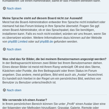
Kontaktieren Sie einen Administrator, damit er das Problem beheben kann.
Nach oben
Meine Sprache steht auf diesem Board nicht zur Auswahl!
Meist hat die Board-Administration entweder Ihre Sprache nicht installiert oder
niemand hat das Forum bislang in Ihre Sprache übersetzt. Fragen Sie ggf.
einen Board-Administrator, ob er das Sprachpaket, das Sie benötigen,
installieren kann. Falls es noch nicht existiert, würden wir uns freuen, wenn Sie
es übersetzen würden. Weitere Informationen dazu können auf der Website
von
phpBB Limited
oder auf
phpBB.de
gefunden werden.
Nach oben
Was sind das für Bilder, die bei meinem Benutzernamen angezeigt werden?
In der Beitragsansicht können zwei Bilder bei Ihrem Benutzernamen stehen.
Eines dieser Bilder ist meist mit Ihrem Rang verknüpft: Oft sind dies Sterne,
Kästchen oder Punkte, die Ihre Beitragszahl oder Ihren Status im Forum
angeben. Das andere, meist größere, Bild wird auch als „Avatar“ bezeichnet.
Es handelt sich hierbei in der Regel um ein persönliches Bild, welches von
Benutzer zu Benutzer unterschiedlich ist.
Nach oben
Wie verwende ich einen Avatar?
In Ihrem persönlichen Bereich können Sie unter „Profil“ einen Avatar über eine
der folgenden vier Methoden hinzufügen: Gravatar, Galerie, Remote oder