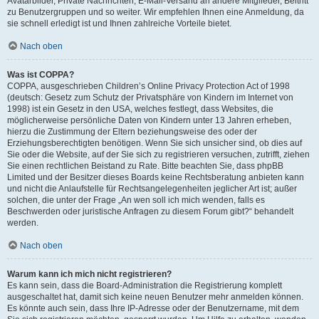
Avatarbilder, Private Nachrichten, E-Mail-Versand an andere Mitglieder, Beitritt
zu Benutzergruppen und so weiter. Wir empfehlen Ihnen eine Anmeldung, da
sie schnell erledigt ist und Ihnen zahlreiche Vorteile bietet.
Nach oben
Was ist COPPA?
COPPA, ausgeschrieben Children’s Online Privacy Protection Act of 1998
(deutsch: Gesetz zum Schutz der Privatsphäre von Kindern im Internet von
1998) ist ein Gesetz in den USA, welches festlegt, dass Websites, die
möglicherweise persönliche Daten von Kindern unter 13 Jahren erheben,
hierzu die Zustimmung der Eltern beziehungsweise des oder der
Erziehungsberechtigten benötigen. Wenn Sie sich unsicher sind, ob dies auf
Sie oder die Website, auf der Sie sich zu registrieren versuchen, zutrifft, ziehen
Sie einen rechtlichen Beistand zu Rate. Bitte beachten Sie, dass phpBB
Limited und der Besitzer dieses Boards keine Rechtsberatung anbieten kann
und nicht die Anlaufstelle für Rechtsangelegenheiten jeglicher Art ist; außer
solchen, die unter der Frage „An wen soll ich mich wenden, falls es
Beschwerden oder juristische Anfragen zu diesem Forum gibt?“ behandelt
werden.
Nach oben
Warum kann ich mich nicht registrieren?
Es kann sein, dass die Board-Administration die Registrierung komplett
ausgeschaltet hat, damit sich keine neuen Benutzer mehr anmelden können.
Es könnte auch sein, dass Ihre IP-Adresse oder der Benutzername, mit dem