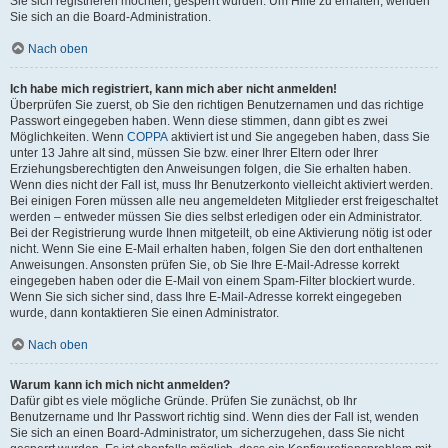
Sie sich registrieren möchten, gesperrt wurden. Um Hilfe zu erhalten, wenden
Sie sich an die Board-Administration.
Nach oben
Ich habe mich registriert, kann mich aber nicht anmelden!
Überprüfen Sie zuerst, ob Sie den richtigen Benutzernamen und das richtige
Passwort eingegeben haben. Wenn diese stimmen, dann gibt es zwei
Möglichkeiten. Wenn
COPPA
aktiviert ist und Sie angegeben haben, dass Sie
unter 13 Jahre alt sind, müssen Sie bzw. einer Ihrer Eltern oder Ihrer
Erziehungsberechtigten den Anweisungen folgen, die Sie erhalten haben.
Wenn dies nicht der Fall ist, muss Ihr Benutzerkonto vielleicht aktiviert werden.
Bei einigen Foren müssen alle neu angemeldeten Mitglieder erst freigeschaltet
werden – entweder müssen Sie dies selbst erledigen oder ein Administrator.
Bei der Registrierung wurde Ihnen mitgeteilt, ob eine Aktivierung nötig ist oder
nicht. Wenn Sie eine E-Mail erhalten haben, folgen Sie den dort enthaltenen
Anweisungen. Ansonsten prüfen Sie, ob Sie Ihre E-Mail-Adresse korrekt
eingegeben haben oder die E-Mail von einem Spam-Filter blockiert wurde.
Wenn Sie sich sicher sind, dass Ihre E-Mail-Adresse korrekt eingegeben
wurde, dann kontaktieren Sie einen Administrator.
Nach oben
Warum kann ich mich nicht anmelden?
Dafür gibt es viele mögliche Gründe. Prüfen Sie zunächst, ob Ihr
Benutzername und Ihr Passwort richtig sind. Wenn dies der Fall ist, wenden
Sie sich an einen Board-Administrator, um sicherzugehen, dass Sie nicht