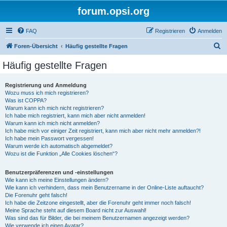
forum.opsi.org
FAQ
Registrieren
Anmelden
S
Foren-Übersicht
Häufig gestellte Fragen
u
Häufig gestellte Fragen
c
h
Registrierung und Anmeldung
Wozu muss ich mich registrieren?
e
Was ist COPPA?
Warum kann ich mich nicht registrieren?
Ich habe mich registriert, kann mich aber nicht anmelden!
Warum kann ich mich nicht anmelden?
Ich habe mich vor einiger Zeit registriert, kann mich aber nicht mehr anmelden?!
Ich habe mein Passwort vergessen!
Warum werde ich automatisch abgemeldet?
Wozu ist die Funktion „Alle Cookies löschen“?
Benutzerpräferenzen und -einstellungen
Wie kann ich meine Einstellungen ändern?
Wie kann ich verhindern, dass mein Benutzername in der Online-Liste auftaucht?
Die Forenuhr geht falsch!
Ich habe die Zeitzone eingestellt, aber die Forenuhr geht immer noch falsch!
Meine Sprache steht auf diesem Board nicht zur Auswahl!
Was sind das für Bilder, die bei meinem Benutzernamen angezeigt werden?
Wie verwende ich einen Avatar?