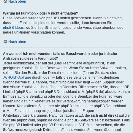
Nach oben
Warum ist Funktion x oder y nicht enthalten?
Diese Software wurde von phpBB Limited geschrieben. Wenn Sie denken,
dass eine Funktion implementiert werden sollte, dann besuchen Sie
phpBB Ideas
, wo Sie Ihre Stimme für bestehende Vorschläge abgeben oder
neue Funktionen vorschlagen können.
Nach oben
An wen soll ich mich wenden, falls es Beschwerden oder juristische
Anfragen zu diesem Forum gibt?
Jeder Administrator, der auf der „Das Team“-Seite aufgeführt ist, ist ein
geeigneter Kontakt für Ihre Beschwerde. Wenn Sie so keine Antwort erhalten,
sollten Sie den Besitzer der Domain kontaktieren (führen Sie dazu eine
„WHOIS“-Abfrage
durch) oder — falls diese Seite bei einem kostenlosen
Webhoster wie z. B. Yahoo!, free.fr, funpic.de usw. liegt — den Support oder
den Abuse-Kontakt des betreffenden Dienstes. Bitte beachten Sie, dass phpBB
Limited (phpBB.com) und phpBB Deutschland e. V. (phpBB.de)
absolut keinen
Einfluss
auf die Benutzung oder den oder die Benutzer der Forensoftware
haben und dafür in keiner Weise zur Verantwortung herangezogen werden
können. Kontaktieren Sie daher nie phpBB Limited oder phpBB Deutschland
e. V. in Zusammenhang mit jeglichen juristischen Fragen
(Unterlassungserklärungen, Haftungsfragen usw.), die
sich nicht direkt
auf die
Website phpbb.com, phpbb.de oder die phpBB-Software selbst beziehen. Falls
Sie phpBB Limited oder phpBB Deutschland e. V. E-Mails schreiben, die die
Softwarenutzung durch Dritte
betreffen, so werden Sie, wenn überhaupt,