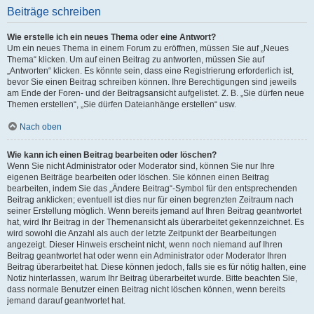
Beiträge schreiben
Wie erstelle ich ein neues Thema oder eine Antwort?
Um ein neues Thema in einem Forum zu eröffnen, müssen Sie auf „Neues
Thema“ klicken. Um auf einen Beitrag zu antworten, müssen Sie auf
„Antworten“ klicken. Es könnte sein, dass eine Registrierung erforderlich ist,
bevor Sie einen Beitrag schreiben können. Ihre Berechtigungen sind jeweils
am Ende der Foren- und der Beitragsansicht aufgelistet. Z. B. „Sie dürfen neue
Themen erstellen“, „Sie dürfen Dateianhänge erstellen“ usw.
Nach oben
Wie kann ich einen Beitrag bearbeiten oder löschen?
Wenn Sie nicht Administrator oder Moderator sind, können Sie nur Ihre
eigenen Beiträge bearbeiten oder löschen. Sie können einen Beitrag
bearbeiten, indem Sie das „Ändere Beitrag“-Symbol für den entsprechenden
Beitrag anklicken; eventuell ist dies nur für einen begrenzten Zeitraum nach
seiner Erstellung möglich. Wenn bereits jemand auf Ihren Beitrag geantwortet
hat, wird Ihr Beitrag in der Themenansicht als überarbeitet gekennzeichnet. Es
wird sowohl die Anzahl als auch der letzte Zeitpunkt der Bearbeitungen
angezeigt. Dieser Hinweis erscheint nicht, wenn noch niemand auf Ihren
Beitrag geantwortet hat oder wenn ein Administrator oder Moderator Ihren
Beitrag überarbeitet hat. Diese können jedoch, falls sie es für nötig halten, eine
Notiz hinterlassen, warum Ihr Beitrag überarbeitet wurde. Bitte beachten Sie,
dass normale Benutzer einen Beitrag nicht löschen können, wenn bereits
jemand darauf geantwortet hat.