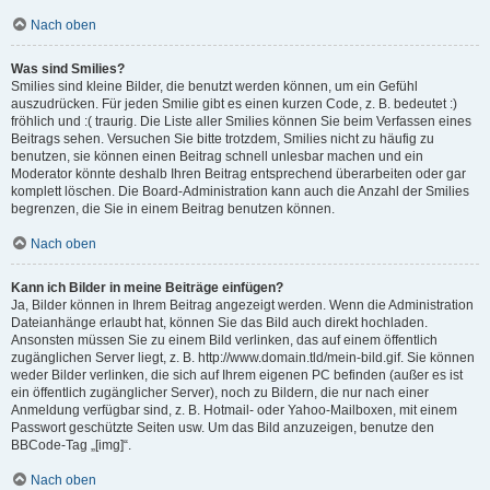
Nach oben
Was sind Smilies?
Smilies sind kleine Bilder, die benutzt werden können, um ein Gefühl
auszudrücken. Für jeden Smilie gibt es einen kurzen Code, z. B. bedeutet :)
fröhlich und :( traurig. Die Liste aller Smilies können Sie beim Verfassen eines
Beitrags sehen. Versuchen Sie bitte trotzdem, Smilies nicht zu häufig zu
benutzen, sie können einen Beitrag schnell unlesbar machen und ein
Moderator könnte deshalb Ihren Beitrag entsprechend überarbeiten oder gar
komplett löschen. Die Board-Administration kann auch die Anzahl der Smilies
begrenzen, die Sie in einem Beitrag benutzen können.
Nach oben
Kann ich Bilder in meine Beiträge einfügen?
Ja, Bilder können in Ihrem Beitrag angezeigt werden. Wenn die Administration
Dateianhänge erlaubt hat, können Sie das Bild auch direkt hochladen.
Ansonsten müssen Sie zu einem Bild verlinken, das auf einem öffentlich
zugänglichen Server liegt, z. B. http://www.domain.tld/mein-bild.gif. Sie können
weder Bilder verlinken, die sich auf Ihrem eigenen PC befinden (außer es ist
ein öffentlich zugänglicher Server), noch zu Bildern, die nur nach einer
Anmeldung verfügbar sind, z. B. Hotmail- oder Yahoo-Mailboxen, mit einem
Passwort geschützte Seiten usw. Um das Bild anzuzeigen, benutze den
BBCode-Tag „[img]“.
Nach oben