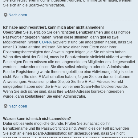
Sie sich registrieren möchten, gesperrt wurden. Um Hilfe zu erhalten, wenden
Sie sich an die Board-Administration.
Nach oben
Ich habe mich registriert, kann mich aber nicht anmelden!
Überprüfen Sie zuerst, ob Sie den richtigen Benutzernamen und das richtige
Passwort eingegeben haben. Wenn diese stimmen, dann gibt es zwei
Möglichkeiten. Wenn
COPPA
aktiviert ist und Sie angegeben haben, dass Sie
unter 13 Jahre alt sind, müssen Sie bzw. einer Ihrer Eltern oder Ihrer
Erziehungsberechtigten den Anweisungen folgen, die Sie erhalten haben.
Wenn dies nicht der Fall ist, muss Ihr Benutzerkonto vielleicht aktiviert werden.
Bei einigen Foren müssen alle neu angemeldeten Mitglieder erst freigeschaltet
werden – entweder müssen Sie dies selbst erledigen oder ein Administrator.
Bei der Registrierung wurde Ihnen mitgeteilt, ob eine Aktivierung nötig ist oder
nicht. Wenn Sie eine E-Mail erhalten haben, folgen Sie den dort enthaltenen
Anweisungen. Ansonsten prüfen Sie, ob Sie Ihre E-Mail-Adresse korrekt
eingegeben haben oder die E-Mail von einem Spam-Filter blockiert wurde.
Wenn Sie sich sicher sind, dass Ihre E-Mail-Adresse korrekt eingegeben
wurde, dann kontaktieren Sie einen Administrator.
Nach oben
Warum kann ich mich nicht anmelden?
Dafür gibt es viele mögliche Gründe. Prüfen Sie zunächst, ob Ihr
Benutzername und Ihr Passwort richtig sind. Wenn dies der Fall ist, wenden
Sie sich an einen Board-Administrator, um sicherzugehen, dass Sie nicht