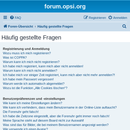
forum.opsi.org
FAQ
Registrieren
Anmelden
S
Foren-Übersicht
Häufig gestellte Fragen
u
Häufig gestellte Fragen
c
h
Registrierung und Anmeldung
Wozu muss ich mich registrieren?
e
Was ist COPPA?
Warum kann ich mich nicht registrieren?
Ich habe mich registriert, kann mich aber nicht anmelden!
Warum kann ich mich nicht anmelden?
Ich habe mich vor einiger Zeit registriert, kann mich aber nicht mehr anmelden?!
Ich habe mein Passwort vergessen!
Warum werde ich automatisch abgemeldet?
Wozu ist die Funktion „Alle Cookies löschen“?
Benutzerpräferenzen und -einstellungen
Wie kann ich meine Einstellungen ändern?
Wie kann ich verhindern, dass mein Benutzername in der Online-Liste auftaucht?
Die Forenuhr geht falsch!
Ich habe die Zeitzone eingestellt, aber die Forenuhr geht immer noch falsch!
Meine Sprache steht auf diesem Board nicht zur Auswahl!
Was sind das für Bilder, die bei meinem Benutzernamen angezeigt werden?
Wie verwende ich einen Avatar?