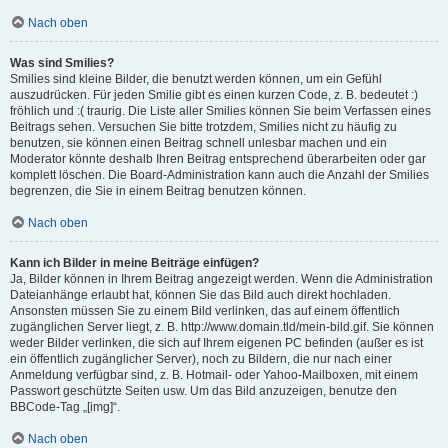
Nach oben
Was sind Smilies?
Smilies sind kleine Bilder, die benutzt werden können, um ein Gefühl
auszudrücken. Für jeden Smilie gibt es einen kurzen Code, z. B. bedeutet :)
fröhlich und :( traurig. Die Liste aller Smilies können Sie beim Verfassen eines
Beitrags sehen. Versuchen Sie bitte trotzdem, Smilies nicht zu häufig zu
benutzen, sie können einen Beitrag schnell unlesbar machen und ein
Moderator könnte deshalb Ihren Beitrag entsprechend überarbeiten oder gar
komplett löschen. Die Board-Administration kann auch die Anzahl der Smilies
begrenzen, die Sie in einem Beitrag benutzen können.
Nach oben
Kann ich Bilder in meine Beiträge einfügen?
Ja, Bilder können in Ihrem Beitrag angezeigt werden. Wenn die Administration
Dateianhänge erlaubt hat, können Sie das Bild auch direkt hochladen.
Ansonsten müssen Sie zu einem Bild verlinken, das auf einem öffentlich
zugänglichen Server liegt, z. B. http://www.domain.tld/mein-bild.gif. Sie können
weder Bilder verlinken, die sich auf Ihrem eigenen PC befinden (außer es ist
ein öffentlich zugänglicher Server), noch zu Bildern, die nur nach einer
Anmeldung verfügbar sind, z. B. Hotmail- oder Yahoo-Mailboxen, mit einem
Passwort geschützte Seiten usw. Um das Bild anzuzeigen, benutze den
BBCode-Tag „[img]“.
Nach oben