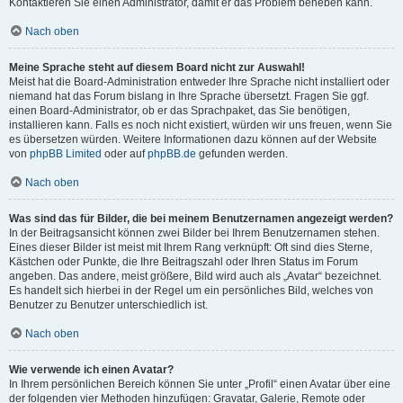
Kontaktieren Sie einen Administrator, damit er das Problem beheben kann.
Nach oben
Meine Sprache steht auf diesem Board nicht zur Auswahl!
Meist hat die Board-Administration entweder Ihre Sprache nicht installiert oder
niemand hat das Forum bislang in Ihre Sprache übersetzt. Fragen Sie ggf.
einen Board-Administrator, ob er das Sprachpaket, das Sie benötigen,
installieren kann. Falls es noch nicht existiert, würden wir uns freuen, wenn Sie
es übersetzen würden. Weitere Informationen dazu können auf der Website
von
phpBB Limited
oder auf
phpBB.de
gefunden werden.
Nach oben
Was sind das für Bilder, die bei meinem Benutzernamen angezeigt werden?
In der Beitragsansicht können zwei Bilder bei Ihrem Benutzernamen stehen.
Eines dieser Bilder ist meist mit Ihrem Rang verknüpft: Oft sind dies Sterne,
Kästchen oder Punkte, die Ihre Beitragszahl oder Ihren Status im Forum
angeben. Das andere, meist größere, Bild wird auch als „Avatar“ bezeichnet.
Es handelt sich hierbei in der Regel um ein persönliches Bild, welches von
Benutzer zu Benutzer unterschiedlich ist.
Nach oben
Wie verwende ich einen Avatar?
In Ihrem persönlichen Bereich können Sie unter „Profil“ einen Avatar über eine
der folgenden vier Methoden hinzufügen: Gravatar, Galerie, Remote oder