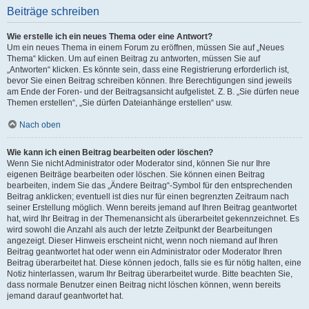
Beiträge schreiben
Wie erstelle ich ein neues Thema oder eine Antwort?
Um ein neues Thema in einem Forum zu eröffnen, müssen Sie auf „Neues
Thema“ klicken. Um auf einen Beitrag zu antworten, müssen Sie auf
„Antworten“ klicken. Es könnte sein, dass eine Registrierung erforderlich ist,
bevor Sie einen Beitrag schreiben können. Ihre Berechtigungen sind jeweils
am Ende der Foren- und der Beitragsansicht aufgelistet. Z. B. „Sie dürfen neue
Themen erstellen“, „Sie dürfen Dateianhänge erstellen“ usw.
Nach oben
Wie kann ich einen Beitrag bearbeiten oder löschen?
Wenn Sie nicht Administrator oder Moderator sind, können Sie nur Ihre
eigenen Beiträge bearbeiten oder löschen. Sie können einen Beitrag
bearbeiten, indem Sie das „Ändere Beitrag“-Symbol für den entsprechenden
Beitrag anklicken; eventuell ist dies nur für einen begrenzten Zeitraum nach
seiner Erstellung möglich. Wenn bereits jemand auf Ihren Beitrag geantwortet
hat, wird Ihr Beitrag in der Themenansicht als überarbeitet gekennzeichnet. Es
wird sowohl die Anzahl als auch der letzte Zeitpunkt der Bearbeitungen
angezeigt. Dieser Hinweis erscheint nicht, wenn noch niemand auf Ihren
Beitrag geantwortet hat oder wenn ein Administrator oder Moderator Ihren
Beitrag überarbeitet hat. Diese können jedoch, falls sie es für nötig halten, eine
Notiz hinterlassen, warum Ihr Beitrag überarbeitet wurde. Bitte beachten Sie,
dass normale Benutzer einen Beitrag nicht löschen können, wenn bereits
jemand darauf geantwortet hat.