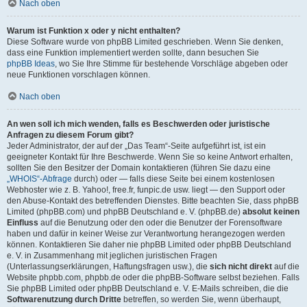
Nach oben
Warum ist Funktion x oder y nicht enthalten?
Diese Software wurde von phpBB Limited geschrieben. Wenn Sie denken,
dass eine Funktion implementiert werden sollte, dann besuchen Sie
phpBB Ideas
, wo Sie Ihre Stimme für bestehende Vorschläge abgeben oder
neue Funktionen vorschlagen können.
Nach oben
An wen soll ich mich wenden, falls es Beschwerden oder juristische
Anfragen zu diesem Forum gibt?
Jeder Administrator, der auf der „Das Team“-Seite aufgeführt ist, ist ein
geeigneter Kontakt für Ihre Beschwerde. Wenn Sie so keine Antwort erhalten,
sollten Sie den Besitzer der Domain kontaktieren (führen Sie dazu eine
„WHOIS“-Abfrage
durch) oder — falls diese Seite bei einem kostenlosen
Webhoster wie z. B. Yahoo!, free.fr, funpic.de usw. liegt — den Support oder
den Abuse-Kontakt des betreffenden Dienstes. Bitte beachten Sie, dass phpBB
Limited (phpBB.com) und phpBB Deutschland e. V. (phpBB.de)
absolut keinen
Einfluss
auf die Benutzung oder den oder die Benutzer der Forensoftware
haben und dafür in keiner Weise zur Verantwortung herangezogen werden
können. Kontaktieren Sie daher nie phpBB Limited oder phpBB Deutschland
e. V. in Zusammenhang mit jeglichen juristischen Fragen
(Unterlassungserklärungen, Haftungsfragen usw.), die
sich nicht direkt
auf die
Website phpbb.com, phpbb.de oder die phpBB-Software selbst beziehen. Falls
Sie phpBB Limited oder phpBB Deutschland e. V. E-Mails schreiben, die die
Softwarenutzung durch Dritte
betreffen, so werden Sie, wenn überhaupt,