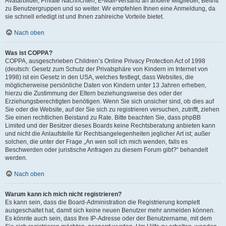
Avatarbilder, Private Nachrichten, E-Mail-Versand an andere Mitglieder, Beitritt
zu Benutzergruppen und so weiter. Wir empfehlen Ihnen eine Anmeldung, da
sie schnell erledigt ist und Ihnen zahlreiche Vorteile bietet.
Nach oben
Was ist COPPA?
COPPA, ausgeschrieben Children’s Online Privacy Protection Act of 1998
(deutsch: Gesetz zum Schutz der Privatsphäre von Kindern im Internet von
1998) ist ein Gesetz in den USA, welches festlegt, dass Websites, die
möglicherweise persönliche Daten von Kindern unter 13 Jahren erheben,
hierzu die Zustimmung der Eltern beziehungsweise des oder der
Erziehungsberechtigten benötigen. Wenn Sie sich unsicher sind, ob dies auf
Sie oder die Website, auf der Sie sich zu registrieren versuchen, zutrifft, ziehen
Sie einen rechtlichen Beistand zu Rate. Bitte beachten Sie, dass phpBB
Limited und der Besitzer dieses Boards keine Rechtsberatung anbieten kann
und nicht die Anlaufstelle für Rechtsangelegenheiten jeglicher Art ist; außer
solchen, die unter der Frage „An wen soll ich mich wenden, falls es
Beschwerden oder juristische Anfragen zu diesem Forum gibt?“ behandelt
werden.
Nach oben
Warum kann ich mich nicht registrieren?
Es kann sein, dass die Board-Administration die Registrierung komplett
ausgeschaltet hat, damit sich keine neuen Benutzer mehr anmelden können.
Es könnte auch sein, dass Ihre IP-Adresse oder der Benutzername, mit dem