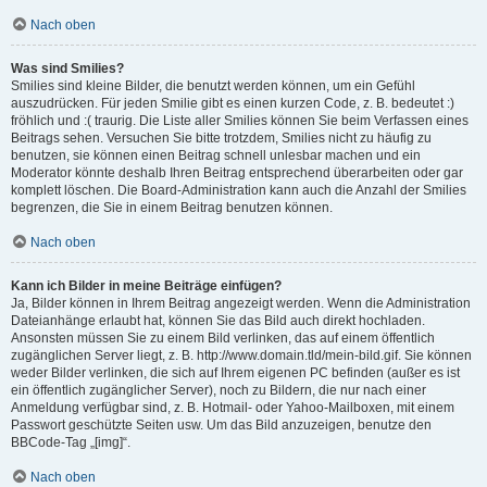
Nach oben
Was sind Smilies?
Smilies sind kleine Bilder, die benutzt werden können, um ein Gefühl
auszudrücken. Für jeden Smilie gibt es einen kurzen Code, z. B. bedeutet :)
fröhlich und :( traurig. Die Liste aller Smilies können Sie beim Verfassen eines
Beitrags sehen. Versuchen Sie bitte trotzdem, Smilies nicht zu häufig zu
benutzen, sie können einen Beitrag schnell unlesbar machen und ein
Moderator könnte deshalb Ihren Beitrag entsprechend überarbeiten oder gar
komplett löschen. Die Board-Administration kann auch die Anzahl der Smilies
begrenzen, die Sie in einem Beitrag benutzen können.
Nach oben
Kann ich Bilder in meine Beiträge einfügen?
Ja, Bilder können in Ihrem Beitrag angezeigt werden. Wenn die Administration
Dateianhänge erlaubt hat, können Sie das Bild auch direkt hochladen.
Ansonsten müssen Sie zu einem Bild verlinken, das auf einem öffentlich
zugänglichen Server liegt, z. B. http://www.domain.tld/mein-bild.gif. Sie können
weder Bilder verlinken, die sich auf Ihrem eigenen PC befinden (außer es ist
ein öffentlich zugänglicher Server), noch zu Bildern, die nur nach einer
Anmeldung verfügbar sind, z. B. Hotmail- oder Yahoo-Mailboxen, mit einem
Passwort geschützte Seiten usw. Um das Bild anzuzeigen, benutze den
BBCode-Tag „[img]“.
Nach oben