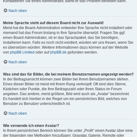
Kontaktieren Sie einen Administrator, damit er das Problem beheben kann.
Nach oben
Meine Sprache steht auf diesem Board nicht zur Auswahl!
Meist hat die Board-Administration entweder Ihre Sprache nicht installiert oder
niemand hat das Forum bislang in Ihre Sprache übersetzt. Fragen Sie ggf.
einen Board-Administrator, ob er das Sprachpaket, das Sie benötigen,
installieren kann. Falls es noch nicht existiert, würden wir uns freuen, wenn Sie
es übersetzen würden. Weitere Informationen dazu können auf der Website
von
phpBB Limited
oder auf
phpBB.de
gefunden werden.
Nach oben
Was sind das für Bilder, die bei meinem Benutzernamen angezeigt werden?
In der Beitragsansicht können zwei Bilder bei Ihrem Benutzernamen stehen.
Eines dieser Bilder ist meist mit Ihrem Rang verknüpft: Oft sind dies Sterne,
Kästchen oder Punkte, die Ihre Beitragszahl oder Ihren Status im Forum
angeben. Das andere, meist größere, Bild wird auch als „Avatar“ bezeichnet.
Es handelt sich hierbei in der Regel um ein persönliches Bild, welches von
Benutzer zu Benutzer unterschiedlich ist.
Nach oben
Wie verwende ich einen Avatar?
In Ihrem persönlichen Bereich können Sie unter „Profil“ einen Avatar über eine
der folgenden vier Methoden hinzufügen: Gravatar, Galerie, Remote oder