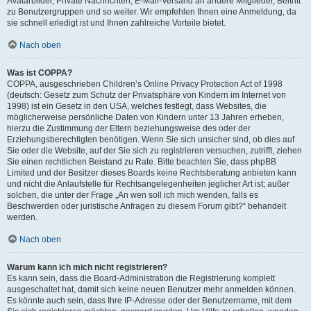
Avatarbilder, Private Nachrichten, E-Mail-Versand an andere Mitglieder, Beitritt
zu Benutzergruppen und so weiter. Wir empfehlen Ihnen eine Anmeldung, da
sie schnell erledigt ist und Ihnen zahlreiche Vorteile bietet.
Nach oben
Was ist COPPA?
COPPA, ausgeschrieben Children’s Online Privacy Protection Act of 1998
(deutsch: Gesetz zum Schutz der Privatsphäre von Kindern im Internet von
1998) ist ein Gesetz in den USA, welches festlegt, dass Websites, die
möglicherweise persönliche Daten von Kindern unter 13 Jahren erheben,
hierzu die Zustimmung der Eltern beziehungsweise des oder der
Erziehungsberechtigten benötigen. Wenn Sie sich unsicher sind, ob dies auf
Sie oder die Website, auf der Sie sich zu registrieren versuchen, zutrifft, ziehen
Sie einen rechtlichen Beistand zu Rate. Bitte beachten Sie, dass phpBB
Limited und der Besitzer dieses Boards keine Rechtsberatung anbieten kann
und nicht die Anlaufstelle für Rechtsangelegenheiten jeglicher Art ist; außer
solchen, die unter der Frage „An wen soll ich mich wenden, falls es
Beschwerden oder juristische Anfragen zu diesem Forum gibt?“ behandelt
werden.
Nach oben
Warum kann ich mich nicht registrieren?
Es kann sein, dass die Board-Administration die Registrierung komplett
ausgeschaltet hat, damit sich keine neuen Benutzer mehr anmelden können.
Es könnte auch sein, dass Ihre IP-Adresse oder der Benutzername, mit dem