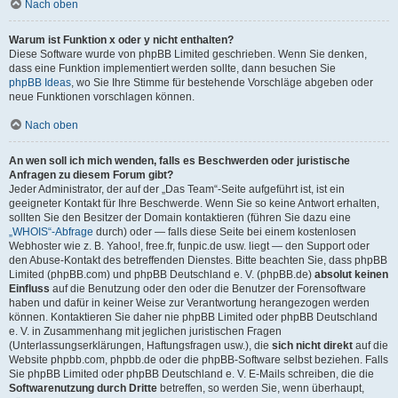
Nach oben
Warum ist Funktion x oder y nicht enthalten?
Diese Software wurde von phpBB Limited geschrieben. Wenn Sie denken,
dass eine Funktion implementiert werden sollte, dann besuchen Sie
phpBB Ideas
, wo Sie Ihre Stimme für bestehende Vorschläge abgeben oder
neue Funktionen vorschlagen können.
Nach oben
An wen soll ich mich wenden, falls es Beschwerden oder juristische
Anfragen zu diesem Forum gibt?
Jeder Administrator, der auf der „Das Team“-Seite aufgeführt ist, ist ein
geeigneter Kontakt für Ihre Beschwerde. Wenn Sie so keine Antwort erhalten,
sollten Sie den Besitzer der Domain kontaktieren (führen Sie dazu eine
„WHOIS“-Abfrage
durch) oder — falls diese Seite bei einem kostenlosen
Webhoster wie z. B. Yahoo!, free.fr, funpic.de usw. liegt — den Support oder
den Abuse-Kontakt des betreffenden Dienstes. Bitte beachten Sie, dass phpBB
Limited (phpBB.com) und phpBB Deutschland e. V. (phpBB.de)
absolut keinen
Einfluss
auf die Benutzung oder den oder die Benutzer der Forensoftware
haben und dafür in keiner Weise zur Verantwortung herangezogen werden
können. Kontaktieren Sie daher nie phpBB Limited oder phpBB Deutschland
e. V. in Zusammenhang mit jeglichen juristischen Fragen
(Unterlassungserklärungen, Haftungsfragen usw.), die
sich nicht direkt
auf die
Website phpbb.com, phpbb.de oder die phpBB-Software selbst beziehen. Falls
Sie phpBB Limited oder phpBB Deutschland e. V. E-Mails schreiben, die die
Softwarenutzung durch Dritte
betreffen, so werden Sie, wenn überhaupt,