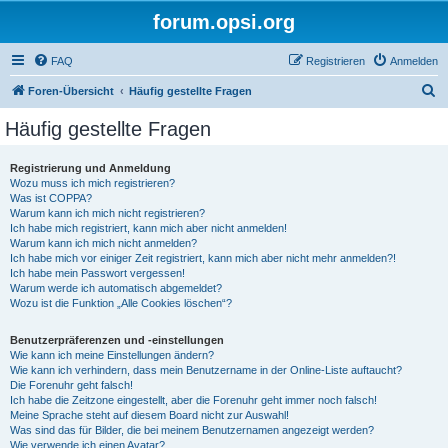
forum.opsi.org
FAQ
Registrieren
Anmelden
S
Foren-Übersicht
Häufig gestellte Fragen
u
Häufig gestellte Fragen
c
h
Registrierung und Anmeldung
Wozu muss ich mich registrieren?
e
Was ist COPPA?
Warum kann ich mich nicht registrieren?
Ich habe mich registriert, kann mich aber nicht anmelden!
Warum kann ich mich nicht anmelden?
Ich habe mich vor einiger Zeit registriert, kann mich aber nicht mehr anmelden?!
Ich habe mein Passwort vergessen!
Warum werde ich automatisch abgemeldet?
Wozu ist die Funktion „Alle Cookies löschen“?
Benutzerpräferenzen und -einstellungen
Wie kann ich meine Einstellungen ändern?
Wie kann ich verhindern, dass mein Benutzername in der Online-Liste auftaucht?
Die Forenuhr geht falsch!
Ich habe die Zeitzone eingestellt, aber die Forenuhr geht immer noch falsch!
Meine Sprache steht auf diesem Board nicht zur Auswahl!
Was sind das für Bilder, die bei meinem Benutzernamen angezeigt werden?
Wie verwende ich einen Avatar?