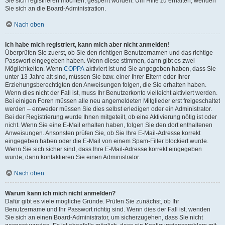
Sie sich registrieren möchten, gesperrt wurden. Um Hilfe zu erhalten, wenden
Sie sich an die Board-Administration.
Nach oben
Ich habe mich registriert, kann mich aber nicht anmelden!
Überprüfen Sie zuerst, ob Sie den richtigen Benutzernamen und das richtige
Passwort eingegeben haben. Wenn diese stimmen, dann gibt es zwei
Möglichkeiten. Wenn
COPPA
aktiviert ist und Sie angegeben haben, dass Sie
unter 13 Jahre alt sind, müssen Sie bzw. einer Ihrer Eltern oder Ihrer
Erziehungsberechtigten den Anweisungen folgen, die Sie erhalten haben.
Wenn dies nicht der Fall ist, muss Ihr Benutzerkonto vielleicht aktiviert werden.
Bei einigen Foren müssen alle neu angemeldeten Mitglieder erst freigeschaltet
werden – entweder müssen Sie dies selbst erledigen oder ein Administrator.
Bei der Registrierung wurde Ihnen mitgeteilt, ob eine Aktivierung nötig ist oder
nicht. Wenn Sie eine E-Mail erhalten haben, folgen Sie den dort enthaltenen
Anweisungen. Ansonsten prüfen Sie, ob Sie Ihre E-Mail-Adresse korrekt
eingegeben haben oder die E-Mail von einem Spam-Filter blockiert wurde.
Wenn Sie sich sicher sind, dass Ihre E-Mail-Adresse korrekt eingegeben
wurde, dann kontaktieren Sie einen Administrator.
Nach oben
Warum kann ich mich nicht anmelden?
Dafür gibt es viele mögliche Gründe. Prüfen Sie zunächst, ob Ihr
Benutzername und Ihr Passwort richtig sind. Wenn dies der Fall ist, wenden
Sie sich an einen Board-Administrator, um sicherzugehen, dass Sie nicht