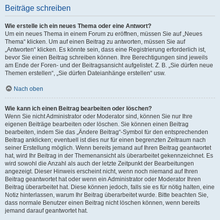
Beiträge schreiben
Wie erstelle ich ein neues Thema oder eine Antwort?
Um ein neues Thema in einem Forum zu eröffnen, müssen Sie auf „Neues
Thema“ klicken. Um auf einen Beitrag zu antworten, müssen Sie auf
„Antworten“ klicken. Es könnte sein, dass eine Registrierung erforderlich ist,
bevor Sie einen Beitrag schreiben können. Ihre Berechtigungen sind jeweils
am Ende der Foren- und der Beitragsansicht aufgelistet. Z. B. „Sie dürfen neue
Themen erstellen“, „Sie dürfen Dateianhänge erstellen“ usw.
Nach oben
Wie kann ich einen Beitrag bearbeiten oder löschen?
Wenn Sie nicht Administrator oder Moderator sind, können Sie nur Ihre
eigenen Beiträge bearbeiten oder löschen. Sie können einen Beitrag
bearbeiten, indem Sie das „Ändere Beitrag“-Symbol für den entsprechenden
Beitrag anklicken; eventuell ist dies nur für einen begrenzten Zeitraum nach
seiner Erstellung möglich. Wenn bereits jemand auf Ihren Beitrag geantwortet
hat, wird Ihr Beitrag in der Themenansicht als überarbeitet gekennzeichnet. Es
wird sowohl die Anzahl als auch der letzte Zeitpunkt der Bearbeitungen
angezeigt. Dieser Hinweis erscheint nicht, wenn noch niemand auf Ihren
Beitrag geantwortet hat oder wenn ein Administrator oder Moderator Ihren
Beitrag überarbeitet hat. Diese können jedoch, falls sie es für nötig halten, eine
Notiz hinterlassen, warum Ihr Beitrag überarbeitet wurde. Bitte beachten Sie,
dass normale Benutzer einen Beitrag nicht löschen können, wenn bereits
jemand darauf geantwortet hat.