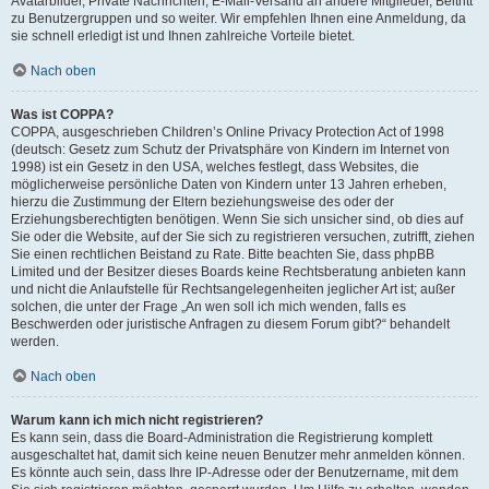
Avatarbilder, Private Nachrichten, E-Mail-Versand an andere Mitglieder, Beitritt
zu Benutzergruppen und so weiter. Wir empfehlen Ihnen eine Anmeldung, da
sie schnell erledigt ist und Ihnen zahlreiche Vorteile bietet.
Nach oben
Was ist COPPA?
COPPA, ausgeschrieben Children’s Online Privacy Protection Act of 1998
(deutsch: Gesetz zum Schutz der Privatsphäre von Kindern im Internet von
1998) ist ein Gesetz in den USA, welches festlegt, dass Websites, die
möglicherweise persönliche Daten von Kindern unter 13 Jahren erheben,
hierzu die Zustimmung der Eltern beziehungsweise des oder der
Erziehungsberechtigten benötigen. Wenn Sie sich unsicher sind, ob dies auf
Sie oder die Website, auf der Sie sich zu registrieren versuchen, zutrifft, ziehen
Sie einen rechtlichen Beistand zu Rate. Bitte beachten Sie, dass phpBB
Limited und der Besitzer dieses Boards keine Rechtsberatung anbieten kann
und nicht die Anlaufstelle für Rechtsangelegenheiten jeglicher Art ist; außer
solchen, die unter der Frage „An wen soll ich mich wenden, falls es
Beschwerden oder juristische Anfragen zu diesem Forum gibt?“ behandelt
werden.
Nach oben
Warum kann ich mich nicht registrieren?
Es kann sein, dass die Board-Administration die Registrierung komplett
ausgeschaltet hat, damit sich keine neuen Benutzer mehr anmelden können.
Es könnte auch sein, dass Ihre IP-Adresse oder der Benutzername, mit dem