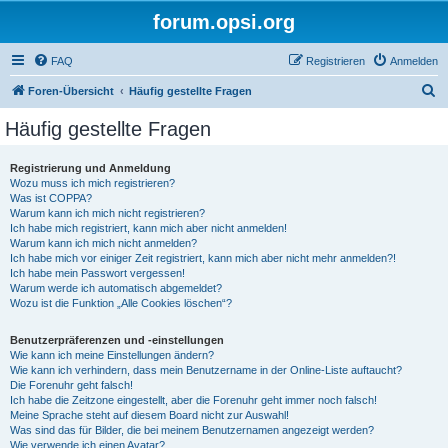
forum.opsi.org
FAQ
Registrieren
Anmelden
S
Foren-Übersicht
Häufig gestellte Fragen
u
Häufig gestellte Fragen
c
h
Registrierung und Anmeldung
Wozu muss ich mich registrieren?
e
Was ist COPPA?
Warum kann ich mich nicht registrieren?
Ich habe mich registriert, kann mich aber nicht anmelden!
Warum kann ich mich nicht anmelden?
Ich habe mich vor einiger Zeit registriert, kann mich aber nicht mehr anmelden?!
Ich habe mein Passwort vergessen!
Warum werde ich automatisch abgemeldet?
Wozu ist die Funktion „Alle Cookies löschen“?
Benutzerpräferenzen und -einstellungen
Wie kann ich meine Einstellungen ändern?
Wie kann ich verhindern, dass mein Benutzername in der Online-Liste auftaucht?
Die Forenuhr geht falsch!
Ich habe die Zeitzone eingestellt, aber die Forenuhr geht immer noch falsch!
Meine Sprache steht auf diesem Board nicht zur Auswahl!
Was sind das für Bilder, die bei meinem Benutzernamen angezeigt werden?
Wie verwende ich einen Avatar?