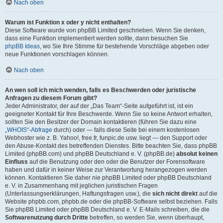
Nach oben
Warum ist Funktion x oder y nicht enthalten?
Diese Software wurde von phpBB Limited geschrieben. Wenn Sie denken,
dass eine Funktion implementiert werden sollte, dann besuchen Sie
phpBB Ideas
, wo Sie Ihre Stimme für bestehende Vorschläge abgeben oder
neue Funktionen vorschlagen können.
Nach oben
An wen soll ich mich wenden, falls es Beschwerden oder juristische
Anfragen zu diesem Forum gibt?
Jeder Administrator, der auf der „Das Team“-Seite aufgeführt ist, ist ein
geeigneter Kontakt für Ihre Beschwerde. Wenn Sie so keine Antwort erhalten,
sollten Sie den Besitzer der Domain kontaktieren (führen Sie dazu eine
„WHOIS“-Abfrage
durch) oder — falls diese Seite bei einem kostenlosen
Webhoster wie z. B. Yahoo!, free.fr, funpic.de usw. liegt — den Support oder
den Abuse-Kontakt des betreffenden Dienstes. Bitte beachten Sie, dass phpBB
Limited (phpBB.com) und phpBB Deutschland e. V. (phpBB.de)
absolut keinen
Einfluss
auf die Benutzung oder den oder die Benutzer der Forensoftware
haben und dafür in keiner Weise zur Verantwortung herangezogen werden
können. Kontaktieren Sie daher nie phpBB Limited oder phpBB Deutschland
e. V. in Zusammenhang mit jeglichen juristischen Fragen
(Unterlassungserklärungen, Haftungsfragen usw.), die
sich nicht direkt
auf die
Website phpbb.com, phpbb.de oder die phpBB-Software selbst beziehen. Falls
Sie phpBB Limited oder phpBB Deutschland e. V. E-Mails schreiben, die die
Softwarenutzung durch Dritte
betreffen, so werden Sie, wenn überhaupt,