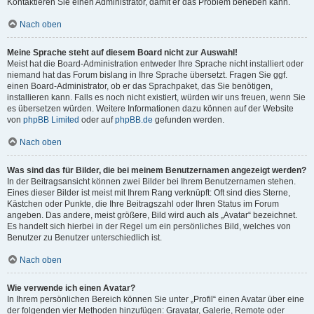
Kontaktieren Sie einen Administrator, damit er das Problem beheben kann.
Nach oben
Meine Sprache steht auf diesem Board nicht zur Auswahl!
Meist hat die Board-Administration entweder Ihre Sprache nicht installiert oder
niemand hat das Forum bislang in Ihre Sprache übersetzt. Fragen Sie ggf.
einen Board-Administrator, ob er das Sprachpaket, das Sie benötigen,
installieren kann. Falls es noch nicht existiert, würden wir uns freuen, wenn Sie
es übersetzen würden. Weitere Informationen dazu können auf der Website
von
phpBB Limited
oder auf
phpBB.de
gefunden werden.
Nach oben
Was sind das für Bilder, die bei meinem Benutzernamen angezeigt werden?
In der Beitragsansicht können zwei Bilder bei Ihrem Benutzernamen stehen.
Eines dieser Bilder ist meist mit Ihrem Rang verknüpft: Oft sind dies Sterne,
Kästchen oder Punkte, die Ihre Beitragszahl oder Ihren Status im Forum
angeben. Das andere, meist größere, Bild wird auch als „Avatar“ bezeichnet.
Es handelt sich hierbei in der Regel um ein persönliches Bild, welches von
Benutzer zu Benutzer unterschiedlich ist.
Nach oben
Wie verwende ich einen Avatar?
In Ihrem persönlichen Bereich können Sie unter „Profil“ einen Avatar über eine
der folgenden vier Methoden hinzufügen: Gravatar, Galerie, Remote oder