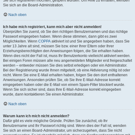
Sie sich registrieren möchten, gesperrt wurden. Um Hilfe zu erhalten, wenden
Sie sich an die Board-Administration.
Nach oben
Ich habe mich registriert, kann mich aber nicht anmelden!
Überprüfen Sie zuerst, ob Sie den richtigen Benutzernamen und das richtige
Passwort eingegeben haben. Wenn diese stimmen, dann gibt es zwei
Möglichkeiten. Wenn
COPPA
aktiviert ist und Sie angegeben haben, dass Sie
unter 13 Jahre alt sind, müssen Sie bzw. einer Ihrer Eltern oder Ihrer
Erziehungsberechtigten den Anweisungen folgen, die Sie erhalten haben.
Wenn dies nicht der Fall ist, muss Ihr Benutzerkonto vielleicht aktiviert werden.
Bei einigen Foren müssen alle neu angemeldeten Mitglieder erst freigeschaltet
werden – entweder müssen Sie dies selbst erledigen oder ein Administrator.
Bei der Registrierung wurde Ihnen mitgeteilt, ob eine Aktivierung nötig ist oder
nicht. Wenn Sie eine E-Mail erhalten haben, folgen Sie den dort enthaltenen
Anweisungen. Ansonsten prüfen Sie, ob Sie Ihre E-Mail-Adresse korrekt
eingegeben haben oder die E-Mail von einem Spam-Filter blockiert wurde.
Wenn Sie sich sicher sind, dass Ihre E-Mail-Adresse korrekt eingegeben
wurde, dann kontaktieren Sie einen Administrator.
Nach oben
Warum kann ich mich nicht anmelden?
Dafür gibt es viele mögliche Gründe. Prüfen Sie zunächst, ob Ihr
Benutzername und Ihr Passwort richtig sind. Wenn dies der Fall ist, wenden
Sie sich an einen Board-Administrator, um sicherzugehen, dass Sie nicht