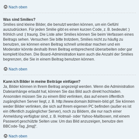
Nach oben
Was sind Smilies?
Smilies sind kleine Bilder, die benutzt werden können, um ein Gefühl
auszudrücken. Für jeden Smilie gibt es einen kurzen Code, z. B. bedeutet :)
fröhlich und :( traurig. Die Liste aller Smilies können Sie beim Verfassen eines
Beitrags sehen. Versuchen Sie bitte trotzdem, Smilies nicht zu häufig zu
benutzen, sie können einen Beitrag schnell unlesbar machen und ein
Moderator könnte deshalb Ihren Beitrag entsprechend überarbeiten oder gar
komplett löschen. Die Board-Administration kann auch die Anzahl der Smilies
begrenzen, die Sie in einem Beitrag benutzen können.
Nach oben
Kann ich Bilder in meine Beiträge einfügen?
Ja, Bilder können in Ihrem Beitrag angezeigt werden. Wenn die Administration
Dateianhänge erlaubt hat, können Sie das Bild auch direkt hochladen.
Ansonsten müssen Sie zu einem Bild verlinken, das auf einem öffentlich
zugänglichen Server liegt, z. B. http://www.domain.tld/mein-bild.gif. Sie können
weder Bilder verlinken, die sich auf Ihrem eigenen PC befinden (außer es ist
ein öffentlich zugänglicher Server), noch zu Bildern, die nur nach einer
Anmeldung verfügbar sind, z. B. Hotmail- oder Yahoo-Mailboxen, mit einem
Passwort geschützte Seiten usw. Um das Bild anzuzeigen, benutze den
BBCode-Tag „[img]“.
Nach oben