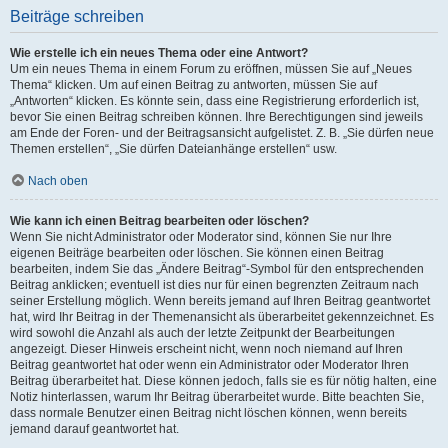
Beiträge schreiben
Wie erstelle ich ein neues Thema oder eine Antwort?
Um ein neues Thema in einem Forum zu eröffnen, müssen Sie auf „Neues
Thema“ klicken. Um auf einen Beitrag zu antworten, müssen Sie auf
„Antworten“ klicken. Es könnte sein, dass eine Registrierung erforderlich ist,
bevor Sie einen Beitrag schreiben können. Ihre Berechtigungen sind jeweils
am Ende der Foren- und der Beitragsansicht aufgelistet. Z. B. „Sie dürfen neue
Themen erstellen“, „Sie dürfen Dateianhänge erstellen“ usw.
Nach oben
Wie kann ich einen Beitrag bearbeiten oder löschen?
Wenn Sie nicht Administrator oder Moderator sind, können Sie nur Ihre
eigenen Beiträge bearbeiten oder löschen. Sie können einen Beitrag
bearbeiten, indem Sie das „Ändere Beitrag“-Symbol für den entsprechenden
Beitrag anklicken; eventuell ist dies nur für einen begrenzten Zeitraum nach
seiner Erstellung möglich. Wenn bereits jemand auf Ihren Beitrag geantwortet
hat, wird Ihr Beitrag in der Themenansicht als überarbeitet gekennzeichnet. Es
wird sowohl die Anzahl als auch der letzte Zeitpunkt der Bearbeitungen
angezeigt. Dieser Hinweis erscheint nicht, wenn noch niemand auf Ihren
Beitrag geantwortet hat oder wenn ein Administrator oder Moderator Ihren
Beitrag überarbeitet hat. Diese können jedoch, falls sie es für nötig halten, eine
Notiz hinterlassen, warum Ihr Beitrag überarbeitet wurde. Bitte beachten Sie,
dass normale Benutzer einen Beitrag nicht löschen können, wenn bereits
jemand darauf geantwortet hat.