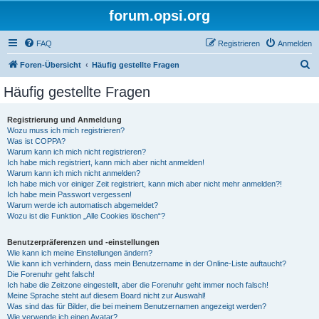
forum.opsi.org
FAQ
Registrieren
Anmelden
S
Foren-Übersicht
Häufig gestellte Fragen
u
Häufig gestellte Fragen
c
h
Registrierung und Anmeldung
Wozu muss ich mich registrieren?
e
Was ist COPPA?
Warum kann ich mich nicht registrieren?
Ich habe mich registriert, kann mich aber nicht anmelden!
Warum kann ich mich nicht anmelden?
Ich habe mich vor einiger Zeit registriert, kann mich aber nicht mehr anmelden?!
Ich habe mein Passwort vergessen!
Warum werde ich automatisch abgemeldet?
Wozu ist die Funktion „Alle Cookies löschen“?
Benutzerpräferenzen und -einstellungen
Wie kann ich meine Einstellungen ändern?
Wie kann ich verhindern, dass mein Benutzername in der Online-Liste auftaucht?
Die Forenuhr geht falsch!
Ich habe die Zeitzone eingestellt, aber die Forenuhr geht immer noch falsch!
Meine Sprache steht auf diesem Board nicht zur Auswahl!
Was sind das für Bilder, die bei meinem Benutzernamen angezeigt werden?
Wie verwende ich einen Avatar?