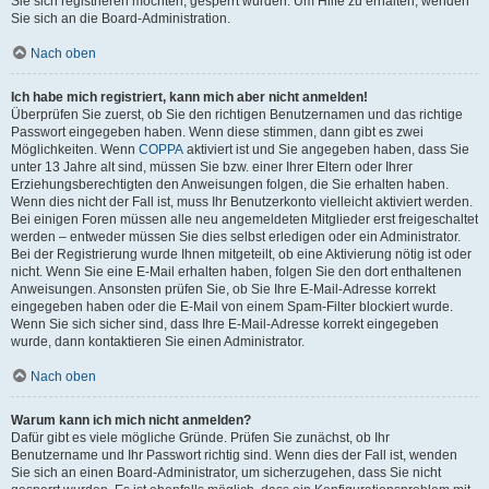
Sie sich registrieren möchten, gesperrt wurden. Um Hilfe zu erhalten, wenden
Sie sich an die Board-Administration.
Nach oben
Ich habe mich registriert, kann mich aber nicht anmelden!
Überprüfen Sie zuerst, ob Sie den richtigen Benutzernamen und das richtige
Passwort eingegeben haben. Wenn diese stimmen, dann gibt es zwei
Möglichkeiten. Wenn
COPPA
aktiviert ist und Sie angegeben haben, dass Sie
unter 13 Jahre alt sind, müssen Sie bzw. einer Ihrer Eltern oder Ihrer
Erziehungsberechtigten den Anweisungen folgen, die Sie erhalten haben.
Wenn dies nicht der Fall ist, muss Ihr Benutzerkonto vielleicht aktiviert werden.
Bei einigen Foren müssen alle neu angemeldeten Mitglieder erst freigeschaltet
werden – entweder müssen Sie dies selbst erledigen oder ein Administrator.
Bei der Registrierung wurde Ihnen mitgeteilt, ob eine Aktivierung nötig ist oder
nicht. Wenn Sie eine E-Mail erhalten haben, folgen Sie den dort enthaltenen
Anweisungen. Ansonsten prüfen Sie, ob Sie Ihre E-Mail-Adresse korrekt
eingegeben haben oder die E-Mail von einem Spam-Filter blockiert wurde.
Wenn Sie sich sicher sind, dass Ihre E-Mail-Adresse korrekt eingegeben
wurde, dann kontaktieren Sie einen Administrator.
Nach oben
Warum kann ich mich nicht anmelden?
Dafür gibt es viele mögliche Gründe. Prüfen Sie zunächst, ob Ihr
Benutzername und Ihr Passwort richtig sind. Wenn dies der Fall ist, wenden
Sie sich an einen Board-Administrator, um sicherzugehen, dass Sie nicht