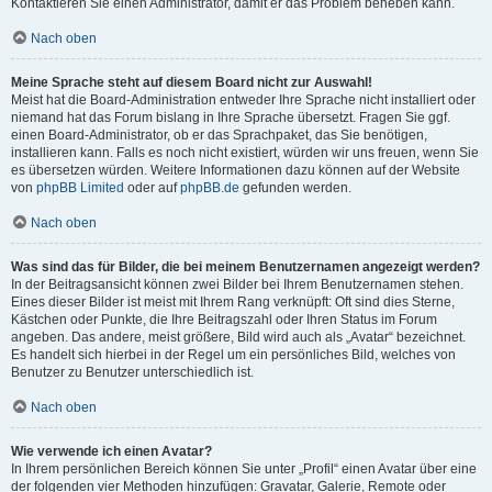
Kontaktieren Sie einen Administrator, damit er das Problem beheben kann.
Nach oben
Meine Sprache steht auf diesem Board nicht zur Auswahl!
Meist hat die Board-Administration entweder Ihre Sprache nicht installiert oder
niemand hat das Forum bislang in Ihre Sprache übersetzt. Fragen Sie ggf.
einen Board-Administrator, ob er das Sprachpaket, das Sie benötigen,
installieren kann. Falls es noch nicht existiert, würden wir uns freuen, wenn Sie
es übersetzen würden. Weitere Informationen dazu können auf der Website
von
phpBB Limited
oder auf
phpBB.de
gefunden werden.
Nach oben
Was sind das für Bilder, die bei meinem Benutzernamen angezeigt werden?
In der Beitragsansicht können zwei Bilder bei Ihrem Benutzernamen stehen.
Eines dieser Bilder ist meist mit Ihrem Rang verknüpft: Oft sind dies Sterne,
Kästchen oder Punkte, die Ihre Beitragszahl oder Ihren Status im Forum
angeben. Das andere, meist größere, Bild wird auch als „Avatar“ bezeichnet.
Es handelt sich hierbei in der Regel um ein persönliches Bild, welches von
Benutzer zu Benutzer unterschiedlich ist.
Nach oben
Wie verwende ich einen Avatar?
In Ihrem persönlichen Bereich können Sie unter „Profil“ einen Avatar über eine
der folgenden vier Methoden hinzufügen: Gravatar, Galerie, Remote oder