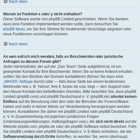
Nach oben
Warum ist Funktion x oder y nicht enthalten?
Diese Software wurde von phpBB Limited geschrieben. Wenn Sie denken,
dass eine Funktion implementiert werden sollte, dann besuchen Sie
phpBB Ideas
, wo Sie Ihre Stimme für bestehende Vorschläge abgeben oder
neue Funktionen vorschlagen können.
Nach oben
An wen soll ich mich wenden, falls es Beschwerden oder juristische
Anfragen zu diesem Forum gibt?
Jeder Administrator, der auf der „Das Team“-Seite aufgeführt ist, ist ein
geeigneter Kontakt für Ihre Beschwerde. Wenn Sie so keine Antwort erhalten,
sollten Sie den Besitzer der Domain kontaktieren (führen Sie dazu eine
„WHOIS“-Abfrage
durch) oder — falls diese Seite bei einem kostenlosen
Webhoster wie z. B. Yahoo!, free.fr, funpic.de usw. liegt — den Support oder
den Abuse-Kontakt des betreffenden Dienstes. Bitte beachten Sie, dass phpBB
Limited (phpBB.com) und phpBB Deutschland e. V. (phpBB.de)
absolut keinen
Einfluss
auf die Benutzung oder den oder die Benutzer der Forensoftware
haben und dafür in keiner Weise zur Verantwortung herangezogen werden
können. Kontaktieren Sie daher nie phpBB Limited oder phpBB Deutschland
e. V. in Zusammenhang mit jeglichen juristischen Fragen
(Unterlassungserklärungen, Haftungsfragen usw.), die
sich nicht direkt
auf die
Website phpbb.com, phpbb.de oder die phpBB-Software selbst beziehen. Falls
Sie phpBB Limited oder phpBB Deutschland e. V. E-Mails schreiben, die die
Softwarenutzung durch Dritte
betreffen, so werden Sie, wenn überhaupt,