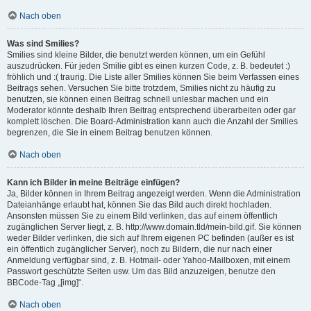
Nach oben
Was sind Smilies?
Smilies sind kleine Bilder, die benutzt werden können, um ein Gefühl
auszudrücken. Für jeden Smilie gibt es einen kurzen Code, z. B. bedeutet :)
fröhlich und :( traurig. Die Liste aller Smilies können Sie beim Verfassen eines
Beitrags sehen. Versuchen Sie bitte trotzdem, Smilies nicht zu häufig zu
benutzen, sie können einen Beitrag schnell unlesbar machen und ein
Moderator könnte deshalb Ihren Beitrag entsprechend überarbeiten oder gar
komplett löschen. Die Board-Administration kann auch die Anzahl der Smilies
begrenzen, die Sie in einem Beitrag benutzen können.
Nach oben
Kann ich Bilder in meine Beiträge einfügen?
Ja, Bilder können in Ihrem Beitrag angezeigt werden. Wenn die Administration
Dateianhänge erlaubt hat, können Sie das Bild auch direkt hochladen.
Ansonsten müssen Sie zu einem Bild verlinken, das auf einem öffentlich
zugänglichen Server liegt, z. B. http://www.domain.tld/mein-bild.gif. Sie können
weder Bilder verlinken, die sich auf Ihrem eigenen PC befinden (außer es ist
ein öffentlich zugänglicher Server), noch zu Bildern, die nur nach einer
Anmeldung verfügbar sind, z. B. Hotmail- oder Yahoo-Mailboxen, mit einem
Passwort geschützte Seiten usw. Um das Bild anzuzeigen, benutze den
BBCode-Tag „[img]“.
Nach oben