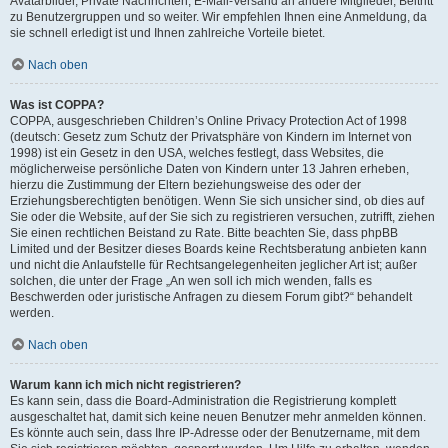
Avatarbilder, Private Nachrichten, E-Mail-Versand an andere Mitglieder, Beitritt
zu Benutzergruppen und so weiter. Wir empfehlen Ihnen eine Anmeldung, da
sie schnell erledigt ist und Ihnen zahlreiche Vorteile bietet.
Nach oben
Was ist COPPA?
COPPA, ausgeschrieben Children’s Online Privacy Protection Act of 1998
(deutsch: Gesetz zum Schutz der Privatsphäre von Kindern im Internet von
1998) ist ein Gesetz in den USA, welches festlegt, dass Websites, die
möglicherweise persönliche Daten von Kindern unter 13 Jahren erheben,
hierzu die Zustimmung der Eltern beziehungsweise des oder der
Erziehungsberechtigten benötigen. Wenn Sie sich unsicher sind, ob dies auf
Sie oder die Website, auf der Sie sich zu registrieren versuchen, zutrifft, ziehen
Sie einen rechtlichen Beistand zu Rate. Bitte beachten Sie, dass phpBB
Limited und der Besitzer dieses Boards keine Rechtsberatung anbieten kann
und nicht die Anlaufstelle für Rechtsangelegenheiten jeglicher Art ist; außer
solchen, die unter der Frage „An wen soll ich mich wenden, falls es
Beschwerden oder juristische Anfragen zu diesem Forum gibt?“ behandelt
werden.
Nach oben
Warum kann ich mich nicht registrieren?
Es kann sein, dass die Board-Administration die Registrierung komplett
ausgeschaltet hat, damit sich keine neuen Benutzer mehr anmelden können.
Es könnte auch sein, dass Ihre IP-Adresse oder der Benutzername, mit dem