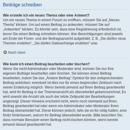
Beiträge schreiben
Wie erstelle ich ein neues Thema oder eine Antwort?
Um ein neues Thema in einem Forum zu eröffnen, müssen Sie auf „Neues
Thema“ klicken. Um auf einen Beitrag zu antworten, müssen Sie auf
„Antworten“ klicken. Es könnte sein, dass eine Registrierung erforderlich ist,
bevor Sie einen Beitrag schreiben können. Ihre Berechtigungen sind jeweils
am Ende der Foren- und der Beitragsansicht aufgelistet. Z. B. „Sie dürfen neue
Themen erstellen“, „Sie dürfen Dateianhänge erstellen“ usw.
Nach oben
Wie kann ich einen Beitrag bearbeiten oder löschen?
Wenn Sie nicht Administrator oder Moderator sind, können Sie nur Ihre
eigenen Beiträge bearbeiten oder löschen. Sie können einen Beitrag
bearbeiten, indem Sie das „Ändere Beitrag“-Symbol für den entsprechenden
Beitrag anklicken; eventuell ist dies nur für einen begrenzten Zeitraum nach
seiner Erstellung möglich. Wenn bereits jemand auf Ihren Beitrag geantwortet
hat, wird Ihr Beitrag in der Themenansicht als überarbeitet gekennzeichnet. Es
wird sowohl die Anzahl als auch der letzte Zeitpunkt der Bearbeitungen
angezeigt. Dieser Hinweis erscheint nicht, wenn noch niemand auf Ihren
Beitrag geantwortet hat oder wenn ein Administrator oder Moderator Ihren
Beitrag überarbeitet hat. Diese können jedoch, falls sie es für nötig halten, eine
Notiz hinterlassen, warum Ihr Beitrag überarbeitet wurde. Bitte beachten Sie,
dass normale Benutzer einen Beitrag nicht löschen können, wenn bereits
jemand darauf geantwortet hat.