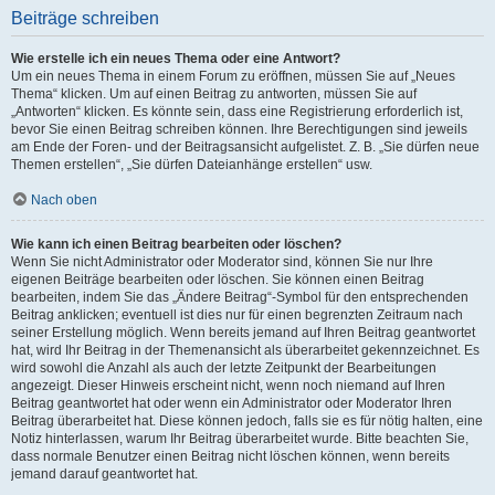
Beiträge schreiben
Wie erstelle ich ein neues Thema oder eine Antwort?
Um ein neues Thema in einem Forum zu eröffnen, müssen Sie auf „Neues
Thema“ klicken. Um auf einen Beitrag zu antworten, müssen Sie auf
„Antworten“ klicken. Es könnte sein, dass eine Registrierung erforderlich ist,
bevor Sie einen Beitrag schreiben können. Ihre Berechtigungen sind jeweils
am Ende der Foren- und der Beitragsansicht aufgelistet. Z. B. „Sie dürfen neue
Themen erstellen“, „Sie dürfen Dateianhänge erstellen“ usw.
Nach oben
Wie kann ich einen Beitrag bearbeiten oder löschen?
Wenn Sie nicht Administrator oder Moderator sind, können Sie nur Ihre
eigenen Beiträge bearbeiten oder löschen. Sie können einen Beitrag
bearbeiten, indem Sie das „Ändere Beitrag“-Symbol für den entsprechenden
Beitrag anklicken; eventuell ist dies nur für einen begrenzten Zeitraum nach
seiner Erstellung möglich. Wenn bereits jemand auf Ihren Beitrag geantwortet
hat, wird Ihr Beitrag in der Themenansicht als überarbeitet gekennzeichnet. Es
wird sowohl die Anzahl als auch der letzte Zeitpunkt der Bearbeitungen
angezeigt. Dieser Hinweis erscheint nicht, wenn noch niemand auf Ihren
Beitrag geantwortet hat oder wenn ein Administrator oder Moderator Ihren
Beitrag überarbeitet hat. Diese können jedoch, falls sie es für nötig halten, eine
Notiz hinterlassen, warum Ihr Beitrag überarbeitet wurde. Bitte beachten Sie,
dass normale Benutzer einen Beitrag nicht löschen können, wenn bereits
jemand darauf geantwortet hat.