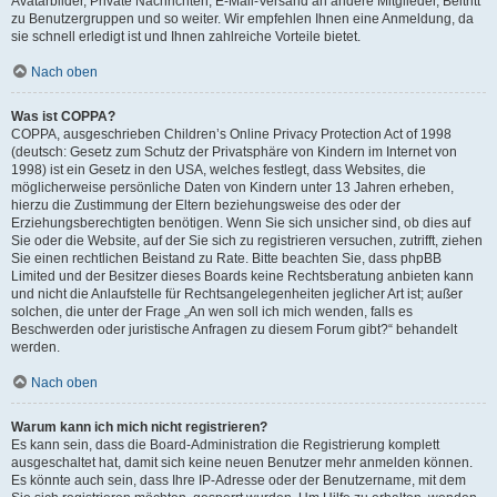
Avatarbilder, Private Nachrichten, E-Mail-Versand an andere Mitglieder, Beitritt
zu Benutzergruppen und so weiter. Wir empfehlen Ihnen eine Anmeldung, da
sie schnell erledigt ist und Ihnen zahlreiche Vorteile bietet.
Nach oben
Was ist COPPA?
COPPA, ausgeschrieben Children’s Online Privacy Protection Act of 1998
(deutsch: Gesetz zum Schutz der Privatsphäre von Kindern im Internet von
1998) ist ein Gesetz in den USA, welches festlegt, dass Websites, die
möglicherweise persönliche Daten von Kindern unter 13 Jahren erheben,
hierzu die Zustimmung der Eltern beziehungsweise des oder der
Erziehungsberechtigten benötigen. Wenn Sie sich unsicher sind, ob dies auf
Sie oder die Website, auf der Sie sich zu registrieren versuchen, zutrifft, ziehen
Sie einen rechtlichen Beistand zu Rate. Bitte beachten Sie, dass phpBB
Limited und der Besitzer dieses Boards keine Rechtsberatung anbieten kann
und nicht die Anlaufstelle für Rechtsangelegenheiten jeglicher Art ist; außer
solchen, die unter der Frage „An wen soll ich mich wenden, falls es
Beschwerden oder juristische Anfragen zu diesem Forum gibt?“ behandelt
werden.
Nach oben
Warum kann ich mich nicht registrieren?
Es kann sein, dass die Board-Administration die Registrierung komplett
ausgeschaltet hat, damit sich keine neuen Benutzer mehr anmelden können.
Es könnte auch sein, dass Ihre IP-Adresse oder der Benutzername, mit dem