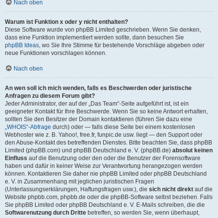
Nach oben
Warum ist Funktion x oder y nicht enthalten?
Diese Software wurde von phpBB Limited geschrieben. Wenn Sie denken,
dass eine Funktion implementiert werden sollte, dann besuchen Sie
phpBB Ideas
, wo Sie Ihre Stimme für bestehende Vorschläge abgeben oder
neue Funktionen vorschlagen können.
Nach oben
An wen soll ich mich wenden, falls es Beschwerden oder juristische
Anfragen zu diesem Forum gibt?
Jeder Administrator, der auf der „Das Team“-Seite aufgeführt ist, ist ein
geeigneter Kontakt für Ihre Beschwerde. Wenn Sie so keine Antwort erhalten,
sollten Sie den Besitzer der Domain kontaktieren (führen Sie dazu eine
„WHOIS“-Abfrage
durch) oder — falls diese Seite bei einem kostenlosen
Webhoster wie z. B. Yahoo!, free.fr, funpic.de usw. liegt — den Support oder
den Abuse-Kontakt des betreffenden Dienstes. Bitte beachten Sie, dass phpBB
Limited (phpBB.com) und phpBB Deutschland e. V. (phpBB.de)
absolut keinen
Einfluss
auf die Benutzung oder den oder die Benutzer der Forensoftware
haben und dafür in keiner Weise zur Verantwortung herangezogen werden
können. Kontaktieren Sie daher nie phpBB Limited oder phpBB Deutschland
e. V. in Zusammenhang mit jeglichen juristischen Fragen
(Unterlassungserklärungen, Haftungsfragen usw.), die
sich nicht direkt
auf die
Website phpbb.com, phpbb.de oder die phpBB-Software selbst beziehen. Falls
Sie phpBB Limited oder phpBB Deutschland e. V. E-Mails schreiben, die die
Softwarenutzung durch Dritte
betreffen, so werden Sie, wenn überhaupt,