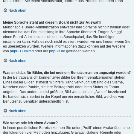
Kontaktieren Sie einen Administrator, damit er das Problem beheben kann.
Nach oben
Meine Sprache steht auf diesem Board nicht zur Auswahl!
Meist hat die Board-Administration entweder Ihre Sprache nicht installiert oder
niemand hat das Forum bislang in Ihre Sprache übersetzt. Fragen Sie ggf.
einen Board-Administrator, ob er das Sprachpaket, das Sie benötigen,
installieren kann. Falls es noch nicht existiert, würden wir uns freuen, wenn Sie
es übersetzen würden. Weitere Informationen dazu können auf der Website
von
phpBB Limited
oder auf
phpBB.de
gefunden werden.
Nach oben
Was sind das für Bilder, die bei meinem Benutzernamen angezeigt werden?
In der Beitragsansicht können zwei Bilder bei Ihrem Benutzernamen stehen.
Eines dieser Bilder ist meist mit Ihrem Rang verknüpft: Oft sind dies Sterne,
Kästchen oder Punkte, die Ihre Beitragszahl oder Ihren Status im Forum
angeben. Das andere, meist größere, Bild wird auch als „Avatar“ bezeichnet.
Es handelt sich hierbei in der Regel um ein persönliches Bild, welches von
Benutzer zu Benutzer unterschiedlich ist.
Nach oben
Wie verwende ich einen Avatar?
In Ihrem persönlichen Bereich können Sie unter „Profil“ einen Avatar über eine
der folgenden vier Methoden hinzufügen: Gravatar, Galerie, Remote oder