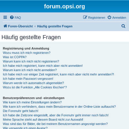
forum.opsi.org
FAQ
Registrieren
Anmelden
S
Foren-Übersicht
Häufig gestellte Fragen
u
Häufig gestellte Fragen
c
h
Registrierung und Anmeldung
Wozu muss ich mich registrieren?
e
Was ist COPPA?
Warum kann ich mich nicht registrieren?
Ich habe mich registriert, kann mich aber nicht anmelden!
Warum kann ich mich nicht anmelden?
Ich habe mich vor einiger Zeit registriert, kann mich aber nicht mehr anmelden?!
Ich habe mein Passwort vergessen!
Warum werde ich automatisch abgemeldet?
Wozu ist die Funktion „Alle Cookies löschen“?
Benutzerpräferenzen und -einstellungen
Wie kann ich meine Einstellungen ändern?
Wie kann ich verhindern, dass mein Benutzername in der Online-Liste auftaucht?
Die Forenuhr geht falsch!
Ich habe die Zeitzone eingestellt, aber die Forenuhr geht immer noch falsch!
Meine Sprache steht auf diesem Board nicht zur Auswahl!
Was sind das für Bilder, die bei meinem Benutzernamen angezeigt werden?
Wie verwende ich einen Avatar?