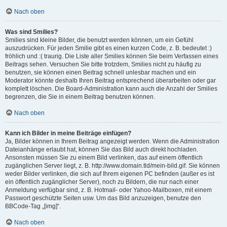
Nach oben
Was sind Smilies?
Smilies sind kleine Bilder, die benutzt werden können, um ein Gefühl
auszudrücken. Für jeden Smilie gibt es einen kurzen Code, z. B. bedeutet :)
fröhlich und :( traurig. Die Liste aller Smilies können Sie beim Verfassen eines
Beitrags sehen. Versuchen Sie bitte trotzdem, Smilies nicht zu häufig zu
benutzen, sie können einen Beitrag schnell unlesbar machen und ein
Moderator könnte deshalb Ihren Beitrag entsprechend überarbeiten oder gar
komplett löschen. Die Board-Administration kann auch die Anzahl der Smilies
begrenzen, die Sie in einem Beitrag benutzen können.
Nach oben
Kann ich Bilder in meine Beiträge einfügen?
Ja, Bilder können in Ihrem Beitrag angezeigt werden. Wenn die Administration
Dateianhänge erlaubt hat, können Sie das Bild auch direkt hochladen.
Ansonsten müssen Sie zu einem Bild verlinken, das auf einem öffentlich
zugänglichen Server liegt, z. B. http://www.domain.tld/mein-bild.gif. Sie können
weder Bilder verlinken, die sich auf Ihrem eigenen PC befinden (außer es ist
ein öffentlich zugänglicher Server), noch zu Bildern, die nur nach einer
Anmeldung verfügbar sind, z. B. Hotmail- oder Yahoo-Mailboxen, mit einem
Passwort geschützte Seiten usw. Um das Bild anzuzeigen, benutze den
BBCode-Tag „[img]“.
Nach oben