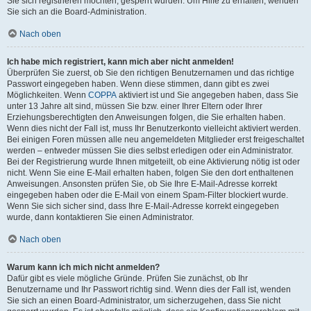
Sie sich registrieren möchten, gesperrt wurden. Um Hilfe zu erhalten, wenden
Sie sich an die Board-Administration.
Nach oben
Ich habe mich registriert, kann mich aber nicht anmelden!
Überprüfen Sie zuerst, ob Sie den richtigen Benutzernamen und das richtige
Passwort eingegeben haben. Wenn diese stimmen, dann gibt es zwei
Möglichkeiten. Wenn
COPPA
aktiviert ist und Sie angegeben haben, dass Sie
unter 13 Jahre alt sind, müssen Sie bzw. einer Ihrer Eltern oder Ihrer
Erziehungsberechtigten den Anweisungen folgen, die Sie erhalten haben.
Wenn dies nicht der Fall ist, muss Ihr Benutzerkonto vielleicht aktiviert werden.
Bei einigen Foren müssen alle neu angemeldeten Mitglieder erst freigeschaltet
werden – entweder müssen Sie dies selbst erledigen oder ein Administrator.
Bei der Registrierung wurde Ihnen mitgeteilt, ob eine Aktivierung nötig ist oder
nicht. Wenn Sie eine E-Mail erhalten haben, folgen Sie den dort enthaltenen
Anweisungen. Ansonsten prüfen Sie, ob Sie Ihre E-Mail-Adresse korrekt
eingegeben haben oder die E-Mail von einem Spam-Filter blockiert wurde.
Wenn Sie sich sicher sind, dass Ihre E-Mail-Adresse korrekt eingegeben
wurde, dann kontaktieren Sie einen Administrator.
Nach oben
Warum kann ich mich nicht anmelden?
Dafür gibt es viele mögliche Gründe. Prüfen Sie zunächst, ob Ihr
Benutzername und Ihr Passwort richtig sind. Wenn dies der Fall ist, wenden
Sie sich an einen Board-Administrator, um sicherzugehen, dass Sie nicht