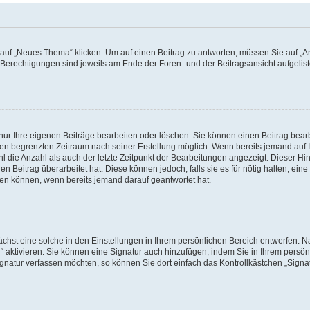
f „Neues Thema“ klicken. Um auf einen Beitrag zu antworten, müssen Sie auf „Ant
e Berechtigungen sind jeweils am Ende der Foren- und der Beitragsansicht aufgeliste
nur Ihre eigenen Beiträge bearbeiten oder löschen. Sie können einen Beitrag bear
nen begrenzten Zeitraum nach seiner Erstellung möglich. Wenn bereits jemand auf Ih
 die Anzahl als auch der letzte Zeitpunkt der Bearbeitungen angezeigt. Dieser Hi
 Beitrag überarbeitet hat. Diese können jedoch, falls sie es für nötig halten, eine 
hen können, wenn bereits jemand darauf geantwortet hat.
hst eine solche in den Einstellungen in Ihrem persönlichen Bereich entwerfen. Na
 aktivieren. Sie können eine Signatur auch hinzufügen, indem Sie in Ihrem persö
gnatur verfassen möchten, so können Sie dort einfach das Kontrollkästchen „Signa