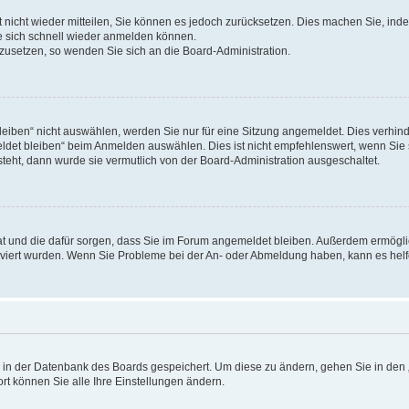
rt nicht wieder mitteilen, Sie können es jedoch zurücksetzen. Dies machen Sie, in
e sich schnell wieder anmelden können.
ckzusetzen, so wenden Sie sich an die Board-Administration.
ben“ nicht auswählen, werden Sie nur für eine Sitzung angemeldet. Dies verhinde
et bleiben“ beim Anmelden auswählen. Dies ist nicht empfehlenswert, wenn Sie s
steht, dann wurde sie vermutlich von der Board-Administration ausgeschaltet.
 hat und die dafür sorgen, dass Sie im Forum angemeldet bleiben. Außerdem ermögl
ktiviert wurden. Wenn Sie Probleme bei der An- oder Abmeldung haben, kann es hel
en in der Datenbank des Boards gespeichert. Um diese zu ändern, gehen Sie in den 
rt können Sie alle Ihre Einstellungen ändern.