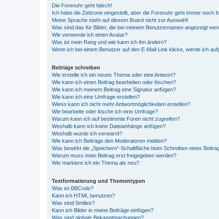
Die Forenuhr geht falsch!
Ich habe die Zeitzone eingestellt, aber die Forenuhr geht immer noch f
Meine Sprache steht auf diesem Board nicht zur Auswahl!
Was sind das für Bilder, die bei meinem Benutzernamen angezeigt we
Wie verwende ich einen Avatar?
Was ist mein Rang und wie kann ich ihn ändern?
Wenn ich bei einem Benutzer auf den E-Mail-Link klicke, werde ich au
Beiträge schreiben
Wie erstelle ich ein neues Thema oder eine Antwort?
Wie kann ich einen Beitrag bearbeiten oder löschen?
Wie kann ich meinem Beitrag eine Signatur anfügen?
Wie kann ich eine Umfrage erstellen?
Wieso kann ich nicht mehr Antwortmöglichkeiten erstellen?
Wie bearbeite oder lösche ich eine Umfrage?
Warum kann ich auf bestimmte Foren nicht zugreifen?
Weshalb kann ich keine Dateianhänge anfügen?
Weshalb wurde ich verwarnt?
Wie kann ich Beiträge den Moderatoren melden?
Was bewirkt die „Speichern“-Schaltfläche beim Schreiben eines Beitra
Warum muss mein Beitrag erst freigegeben werden?
Wie markiere ich ein Thema als neu?
Textformatierung und Thementypen
Was ist BBCode?
Kann ich HTML benutzen?
Was sind Smilies?
Kann ich Bilder in meine Beiträge einfügen?
Was sind globale Bekanntmachungen?