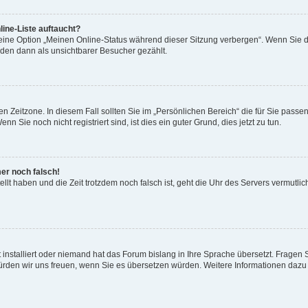
ine-Liste auftaucht?
 eine Option „Meinen Online-Status während dieser Sitzung verbergen“. Wenn Sie d
rden dann als unsichtbarer Besucher gezählt.
n Zeitzone. In diesem Fall sollten Sie im „Persönlichen Bereich“ die für Sie passend
 Sie noch nicht registriert sind, ist dies ein guter Grund, dies jetzt zu tun.
mer noch falsch!
ellt haben und die Zeit trotzdem noch falsch ist, geht die Uhr des Servers vermutlic
 installiert oder niemand hat das Forum bislang in Ihre Sprache übersetzt. Fragen 
t, würden wir uns freuen, wenn Sie es übersetzen würden. Weitere Informationen da