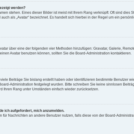
gezeigt werden?
men stehen. Eines dieser Bilder ist meist mit Ihrem Rang verknüpft: Oft sind dies S
auch als „Avatar“ bezeichnet. Es handelt sich hierbei in der Regel um ein persönl
 Avatar über eine der folgenden vier Methoden hinzufügen: Gravatar, Galerie, Rem
inen Avatar benutzen können, sollten Sie die Board-Administration kontaktieren.
iele Beiträge Sie bislang erstellt haben oder identifizieren bestimmte Benutzer
 Board-Administration festgelegt wurden. Bitte schreiben Sie keine sinnlosen Beit
wird Ihren Rang unter Umständen einfach wieder zurücksetzen.
rde ich aufgefordert, mich anzumelden.
ion für Nachrichten an andere Benutzer nutzen, falls diese von der Board-Administ