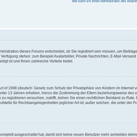
Wie kann ich einen Administrator des Board
nistration dieses Forums entscheidet, ob Sie registriert sein müssen, um Beiträge z
ur Verfügung stehen: zum Beispiel Avatarbilder, Private Nachrichten, E-Mail-Versand
igt ist und Ihnen zahlreiche Vorteile bietet.
t of 1998 (deutsch: Gesetz zum Schutz der Privatsphäre von Kindern im Internet vo
unter 13 Jahren erheben, hierzu die Zustimmung der Eltern beziehungsweise des o
h zu registrieren versuchen, zutrifft, ziehen Sie einen rechtlichen Beistand zu Rat
stelle für Rechtsangelegenheiten jeglicher Art ist; außer solchen, die unter der 
.
 komplett ausgeschaltet hat, damit sich keine neuen Benutzer mehr anmelden könne