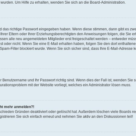
 wurden. Um Hilfe zu erhalten, wenden Sie sich an die Board-Administration.
nd das richtige Passwort eingegeben haben. Wenn diese stimmen, dann gibt es zw
Ihrer Eltern oder Ihrer Erziehungsberechtigten den Anweisungen folgen, die Sie erh
üssen alle neu angemeldeten Mitglieder erst freigeschaltet werden – entweder müsse
 ist oder nicht. Wenn Sie eine E-Mail erhalten haben, folgen Sie den dort enthalte
pam-Filter blockiert wurde. Wenn Sie sich sicher sind, dass Ihre E-Mail-Adresse 
hr Benutzername und Ihr Passwort richtig sind. Wenn dies der Fall ist, wenden Sie
gurationsproblem mit der Website vorliegt, welches ein Administrator lösen muss.
icht mehr anmelden?!
schieden Gründen deaktiviert oder gelöscht hat. Außerdem löschen viele Boards reg
strieren Sie sich einfach erneut und nehmen Sie aktiv an den Diskussionen teil!