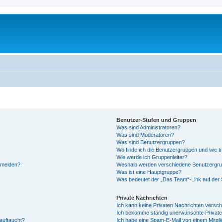
Benutzer-Stufen und Gruppen
Was sind Administratoren?
Was sind Moderatoren?
Was sind Benutzergruppen?
Wo finde ich die Benutzergruppen und wie tr
Wie werde ich Gruppenleiter?
anmelden?!
Weshalb werden verschiedene Benutzergrupp
Was ist eine Hauptgruppe?
Was bedeutet der „Das Team“-Link auf der S
Private Nachrichten
Ich kann keine Privaten Nachrichten versch
Ich bekomme ständig unerwünschte Private
auftaucht?
Ich habe eine Spam-E-Mail von einem Mitgli