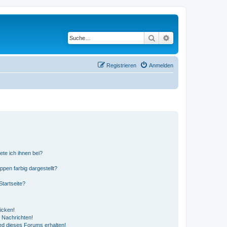
Suche
Erweiterte Suche
Registrieren
Anmelden
ete ich ihnen bei?
en farbig dargestellt?
tartseite?
icken!
 Nachrichten!
ed dieses Forums erhalten!