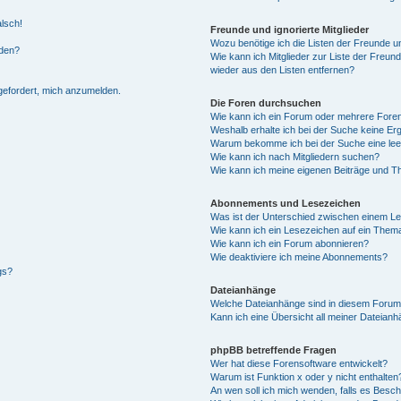
alsch!
Freunde und ignorierte Mitglieder
Wozu benötige ich die Listen der Freunde un
rden?
Wie kann ich Mitglieder zur Liste der Freund
wieder aus den Listen entfernen?
fgefordert, mich anzumelden.
Die Foren durchsuchen
Wie kann ich ein Forum oder mehrere For
Weshalb erhalte ich bei der Suche keine Er
Warum bekomme ich bei der Suche eine lee
Wie kann ich nach Mitgliedern suchen?
Wie kann ich meine eigenen Beiträge und T
Abonnements und Lesezeichen
Was ist der Unterschied zwischen einem L
Wie kann ich ein Lesezeichen auf ein Them
Wie kann ich ein Forum abonnieren?
Wie deaktiviere ich meine Abonnements?
gs?
Dateianhänge
Welche Dateianhänge sind in diesem Forum
Kann ich eine Übersicht all meiner Dateian
phpBB betreffende Fragen
Wer hat diese Forensoftware entwickelt?
Warum ist Funktion x oder y nicht enthalten
An wen soll ich mich wenden, falls es Besc