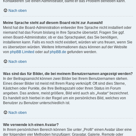
Kontaktieren Sie einen Administrator, damit er das Problem beheben kann.
Nach oben
Meine Sprache steht auf diesem Board nicht zur Auswahl!
Meist hat die Board-Administration entweder Ihre Sprache nicht installiert oder
niemand hat das Forum bislang in Ihre Sprache übersetzt. Fragen Sie ggf.
einen Board-Administrator, ob er das Sprachpaket, das Sie benötigen,
installieren kann. Falls es noch nicht existiert, würden wir uns freuen, wenn Sie
es übersetzen würden. Weitere Informationen dazu können auf der Website
von
phpBB Limited
oder auf
phpBB.de
gefunden werden.
Nach oben
Was sind das für Bilder, die bei meinem Benutzernamen angezeigt werden?
In der Beitragsansicht können zwei Bilder bei Ihrem Benutzernamen stehen.
Eines dieser Bilder ist meist mit Ihrem Rang verknüpft: Oft sind dies Sterne,
Kästchen oder Punkte, die Ihre Beitragszahl oder Ihren Status im Forum
angeben. Das andere, meist größere, Bild wird auch als „Avatar“ bezeichnet.
Es handelt sich hierbei in der Regel um ein persönliches Bild, welches von
Benutzer zu Benutzer unterschiedlich ist.
Nach oben
Wie verwende ich einen Avatar?
In Ihrem persönlichen Bereich können Sie unter „Profil“ einen Avatar über eine
der folgenden vier Methoden hinzufügen: Gravatar, Galerie, Remote oder