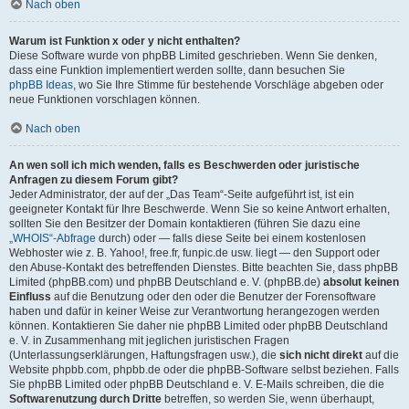
Nach oben
Warum ist Funktion x oder y nicht enthalten?
Diese Software wurde von phpBB Limited geschrieben. Wenn Sie denken,
dass eine Funktion implementiert werden sollte, dann besuchen Sie
phpBB Ideas
, wo Sie Ihre Stimme für bestehende Vorschläge abgeben oder
neue Funktionen vorschlagen können.
Nach oben
An wen soll ich mich wenden, falls es Beschwerden oder juristische
Anfragen zu diesem Forum gibt?
Jeder Administrator, der auf der „Das Team“-Seite aufgeführt ist, ist ein
geeigneter Kontakt für Ihre Beschwerde. Wenn Sie so keine Antwort erhalten,
sollten Sie den Besitzer der Domain kontaktieren (führen Sie dazu eine
„WHOIS“-Abfrage
durch) oder — falls diese Seite bei einem kostenlosen
Webhoster wie z. B. Yahoo!, free.fr, funpic.de usw. liegt — den Support oder
den Abuse-Kontakt des betreffenden Dienstes. Bitte beachten Sie, dass phpBB
Limited (phpBB.com) und phpBB Deutschland e. V. (phpBB.de)
absolut keinen
Einfluss
auf die Benutzung oder den oder die Benutzer der Forensoftware
haben und dafür in keiner Weise zur Verantwortung herangezogen werden
können. Kontaktieren Sie daher nie phpBB Limited oder phpBB Deutschland
e. V. in Zusammenhang mit jeglichen juristischen Fragen
(Unterlassungserklärungen, Haftungsfragen usw.), die
sich nicht direkt
auf die
Website phpbb.com, phpbb.de oder die phpBB-Software selbst beziehen. Falls
Sie phpBB Limited oder phpBB Deutschland e. V. E-Mails schreiben, die die
Softwarenutzung durch Dritte
betreffen, so werden Sie, wenn überhaupt,