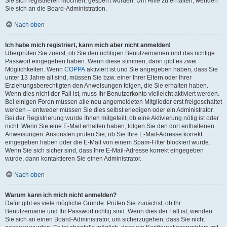
Sie sich registrieren möchten, gesperrt wurden. Um Hilfe zu erhalten, wenden
Sie sich an die Board-Administration.
Nach oben
Ich habe mich registriert, kann mich aber nicht anmelden!
Überprüfen Sie zuerst, ob Sie den richtigen Benutzernamen und das richtige
Passwort eingegeben haben. Wenn diese stimmen, dann gibt es zwei
Möglichkeiten. Wenn
COPPA
aktiviert ist und Sie angegeben haben, dass Sie
unter 13 Jahre alt sind, müssen Sie bzw. einer Ihrer Eltern oder Ihrer
Erziehungsberechtigten den Anweisungen folgen, die Sie erhalten haben.
Wenn dies nicht der Fall ist, muss Ihr Benutzerkonto vielleicht aktiviert werden.
Bei einigen Foren müssen alle neu angemeldeten Mitglieder erst freigeschaltet
werden – entweder müssen Sie dies selbst erledigen oder ein Administrator.
Bei der Registrierung wurde Ihnen mitgeteilt, ob eine Aktivierung nötig ist oder
nicht. Wenn Sie eine E-Mail erhalten haben, folgen Sie den dort enthaltenen
Anweisungen. Ansonsten prüfen Sie, ob Sie Ihre E-Mail-Adresse korrekt
eingegeben haben oder die E-Mail von einem Spam-Filter blockiert wurde.
Wenn Sie sich sicher sind, dass Ihre E-Mail-Adresse korrekt eingegeben
wurde, dann kontaktieren Sie einen Administrator.
Nach oben
Warum kann ich mich nicht anmelden?
Dafür gibt es viele mögliche Gründe. Prüfen Sie zunächst, ob Ihr
Benutzername und Ihr Passwort richtig sind. Wenn dies der Fall ist, wenden
Sie sich an einen Board-Administrator, um sicherzugehen, dass Sie nicht