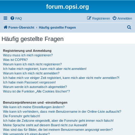
forum.opsi.org
FAQ
Registrieren
Anmelden
S
Foren-Übersicht
Häufig gestellte Fragen
u
Häufig gestellte Fragen
c
h
Registrierung und Anmeldung
Wozu muss ich mich registrieren?
e
Was ist COPPA?
Warum kann ich mich nicht registrieren?
Ich habe mich registriert, kann mich aber nicht anmelden!
Warum kann ich mich nicht anmelden?
Ich habe mich vor einiger Zeit registriert, kann mich aber nicht mehr anmelden?!
Ich habe mein Passwort vergessen!
Warum werde ich automatisch abgemeldet?
Wozu ist die Funktion „Alle Cookies löschen“?
Benutzerpräferenzen und -einstellungen
Wie kann ich meine Einstellungen ändern?
Wie kann ich verhindern, dass mein Benutzername in der Online-Liste auftaucht?
Die Forenuhr geht falsch!
Ich habe die Zeitzone eingestellt, aber die Forenuhr geht immer noch falsch!
Meine Sprache steht auf diesem Board nicht zur Auswahl!
Was sind das für Bilder, die bei meinem Benutzernamen angezeigt werden?
Wie verwende ich einen Avatar?