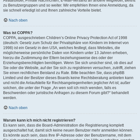
Avatarbilder, Private Nachrichten, E-Mail-Versand an andere Mitglieder, Beitritt
zu Benutzergruppen und so weiter. Wir empfehlen Ihnen eine Anmeldung, da
sie schnell erledigt ist und Ihnen zahlreiche Vorteile bietet.
Nach oben
Was ist COPPA?
COPPA, ausgeschrieben Children’s Online Privacy Protection Act of 1998
(deutsch: Gesetz zum Schutz der Privatsphäre von Kindern im Internet von
1998) ist ein Gesetz in den USA, welches festlegt, dass Websites, die
möglicherweise persönliche Daten von Kindern unter 13 Jahren erheben,
hierzu die Zustimmung der Eltern beziehungsweise des oder der
Erziehungsberechtigten benötigen. Wenn Sie sich unsicher sind, ob dies auf
Sie oder die Website, auf der Sie sich zu registrieren versuchen, zutrifft, ziehen
Sie einen rechtlichen Beistand zu Rate. Bitte beachten Sie, dass phpBB
Limited und der Besitzer dieses Boards keine Rechtsberatung anbieten kann
und nicht die Anlaufstelle für Rechtsangelegenheiten jeglicher Art ist; außer
solchen, die unter der Frage „An wen soll ich mich wenden, falls es
Beschwerden oder juristische Anfragen zu diesem Forum gibt?“ behandelt
werden.
Nach oben
Warum kann ich mich nicht registrieren?
Es kann sein, dass die Board-Administration die Registrierung komplett
ausgeschaltet hat, damit sich keine neuen Benutzer mehr anmelden können.
Es könnte auch sein, dass Ihre IP-Adresse oder der Benutzername, mit dem