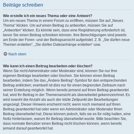
Beiträge schreiben
Wie erstelle ich ein neues Thema oder eine Antwort?
Um ein neues Thema in einem Forum zu eröffnen, müssen Sie auf „Neues
Thema“ klicken. Um auf einen Beitrag zu antworten, müssen Sie auf
„Antworten“ klicken. Es könnte sein, dass eine Registrierung erforderlich ist,
bevor Sie einen Beitrag schreiben können. Ihre Berechtigungen sind jeweils
am Ende der Foren- und der Beitragsansicht aufgelistet. Z. B. „Sie dürfen neue
Themen erstellen“, „Sie dürfen Dateianhänge erstellen“ usw.
Nach oben
Wie kann ich einen Beitrag bearbeiten oder löschen?
Wenn Sie nicht Administrator oder Moderator sind, können Sie nur Ihre
eigenen Beiträge bearbeiten oder löschen. Sie können einen Beitrag
bearbeiten, indem Sie das „Ändere Beitrag“-Symbol für den entsprechenden
Beitrag anklicken; eventuell ist dies nur für einen begrenzten Zeitraum nach
seiner Erstellung möglich. Wenn bereits jemand auf Ihren Beitrag geantwortet
hat, wird Ihr Beitrag in der Themenansicht als überarbeitet gekennzeichnet. Es
wird sowohl die Anzahl als auch der letzte Zeitpunkt der Bearbeitungen
angezeigt. Dieser Hinweis erscheint nicht, wenn noch niemand auf Ihren
Beitrag geantwortet hat oder wenn ein Administrator oder Moderator Ihren
Beitrag überarbeitet hat. Diese können jedoch, falls sie es für nötig halten, eine
Notiz hinterlassen, warum Ihr Beitrag überarbeitet wurde. Bitte beachten Sie,
dass normale Benutzer einen Beitrag nicht löschen können, wenn bereits
jemand darauf geantwortet hat.