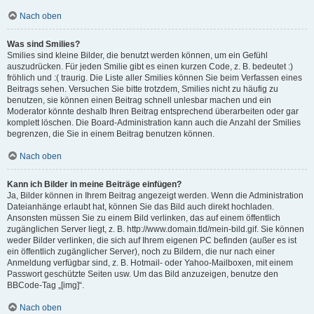
Nach oben
Was sind Smilies?
Smilies sind kleine Bilder, die benutzt werden können, um ein Gefühl
auszudrücken. Für jeden Smilie gibt es einen kurzen Code, z. B. bedeutet :)
fröhlich und :( traurig. Die Liste aller Smilies können Sie beim Verfassen eines
Beitrags sehen. Versuchen Sie bitte trotzdem, Smilies nicht zu häufig zu
benutzen, sie können einen Beitrag schnell unlesbar machen und ein
Moderator könnte deshalb Ihren Beitrag entsprechend überarbeiten oder gar
komplett löschen. Die Board-Administration kann auch die Anzahl der Smilies
begrenzen, die Sie in einem Beitrag benutzen können.
Nach oben
Kann ich Bilder in meine Beiträge einfügen?
Ja, Bilder können in Ihrem Beitrag angezeigt werden. Wenn die Administration
Dateianhänge erlaubt hat, können Sie das Bild auch direkt hochladen.
Ansonsten müssen Sie zu einem Bild verlinken, das auf einem öffentlich
zugänglichen Server liegt, z. B. http://www.domain.tld/mein-bild.gif. Sie können
weder Bilder verlinken, die sich auf Ihrem eigenen PC befinden (außer es ist
ein öffentlich zugänglicher Server), noch zu Bildern, die nur nach einer
Anmeldung verfügbar sind, z. B. Hotmail- oder Yahoo-Mailboxen, mit einem
Passwort geschützte Seiten usw. Um das Bild anzuzeigen, benutze den
BBCode-Tag „[img]“.
Nach oben