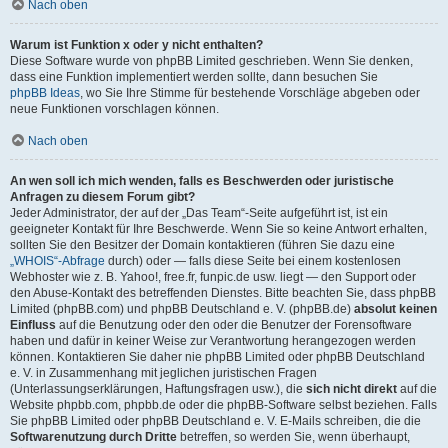
Nach oben
Warum ist Funktion x oder y nicht enthalten?
Diese Software wurde von phpBB Limited geschrieben. Wenn Sie denken,
dass eine Funktion implementiert werden sollte, dann besuchen Sie
phpBB Ideas
, wo Sie Ihre Stimme für bestehende Vorschläge abgeben oder
neue Funktionen vorschlagen können.
Nach oben
An wen soll ich mich wenden, falls es Beschwerden oder juristische
Anfragen zu diesem Forum gibt?
Jeder Administrator, der auf der „Das Team“-Seite aufgeführt ist, ist ein
geeigneter Kontakt für Ihre Beschwerde. Wenn Sie so keine Antwort erhalten,
sollten Sie den Besitzer der Domain kontaktieren (führen Sie dazu eine
„WHOIS“-Abfrage
durch) oder — falls diese Seite bei einem kostenlosen
Webhoster wie z. B. Yahoo!, free.fr, funpic.de usw. liegt — den Support oder
den Abuse-Kontakt des betreffenden Dienstes. Bitte beachten Sie, dass phpBB
Limited (phpBB.com) und phpBB Deutschland e. V. (phpBB.de)
absolut keinen
Einfluss
auf die Benutzung oder den oder die Benutzer der Forensoftware
haben und dafür in keiner Weise zur Verantwortung herangezogen werden
können. Kontaktieren Sie daher nie phpBB Limited oder phpBB Deutschland
e. V. in Zusammenhang mit jeglichen juristischen Fragen
(Unterlassungserklärungen, Haftungsfragen usw.), die
sich nicht direkt
auf die
Website phpbb.com, phpbb.de oder die phpBB-Software selbst beziehen. Falls
Sie phpBB Limited oder phpBB Deutschland e. V. E-Mails schreiben, die die
Softwarenutzung durch Dritte
betreffen, so werden Sie, wenn überhaupt,