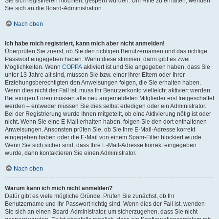
Sie sich registrieren möchten, gesperrt wurden. Um Hilfe zu erhalten, wenden
Sie sich an die Board-Administration.
Nach oben
Ich habe mich registriert, kann mich aber nicht anmelden!
Überprüfen Sie zuerst, ob Sie den richtigen Benutzernamen und das richtige
Passwort eingegeben haben. Wenn diese stimmen, dann gibt es zwei
Möglichkeiten. Wenn
COPPA
aktiviert ist und Sie angegeben haben, dass Sie
unter 13 Jahre alt sind, müssen Sie bzw. einer Ihrer Eltern oder Ihrer
Erziehungsberechtigten den Anweisungen folgen, die Sie erhalten haben.
Wenn dies nicht der Fall ist, muss Ihr Benutzerkonto vielleicht aktiviert werden.
Bei einigen Foren müssen alle neu angemeldeten Mitglieder erst freigeschaltet
werden – entweder müssen Sie dies selbst erledigen oder ein Administrator.
Bei der Registrierung wurde Ihnen mitgeteilt, ob eine Aktivierung nötig ist oder
nicht. Wenn Sie eine E-Mail erhalten haben, folgen Sie den dort enthaltenen
Anweisungen. Ansonsten prüfen Sie, ob Sie Ihre E-Mail-Adresse korrekt
eingegeben haben oder die E-Mail von einem Spam-Filter blockiert wurde.
Wenn Sie sich sicher sind, dass Ihre E-Mail-Adresse korrekt eingegeben
wurde, dann kontaktieren Sie einen Administrator.
Nach oben
Warum kann ich mich nicht anmelden?
Dafür gibt es viele mögliche Gründe. Prüfen Sie zunächst, ob Ihr
Benutzername und Ihr Passwort richtig sind. Wenn dies der Fall ist, wenden
Sie sich an einen Board-Administrator, um sicherzugehen, dass Sie nicht