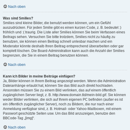
Nach oben
Was sind Smilies?
Smilies sind kleine Bilder, die benutzt werden können, um ein Gefühl
auszudrücken. Für jeden Smilie gibt es einen kurzen Code, z. B. bedeutet :)
fröhlich und :( traurig. Die Liste aller Smilies können Sie beim Verfassen eines
Beitrags sehen. Versuchen Sie bitte trotzdem, Smilies nicht zu häufig zu
benutzen, sie können einen Beitrag schnell unlesbar machen und ein
Moderator könnte deshalb Ihren Beitrag entsprechend überarbeiten oder gar
komplett löschen. Die Board-Administration kann auch die Anzahl der Smilies
begrenzen, die Sie in einem Beitrag benutzen können.
Nach oben
Kann ich Bilder in meine Beiträge einfügen?
Ja, Bilder können in Ihrem Beitrag angezeigt werden. Wenn die Administration
Dateianhänge erlaubt hat, können Sie das Bild auch direkt hochladen.
Ansonsten müssen Sie zu einem Bild verlinken, das auf einem öffentlich
zugänglichen Server liegt, z. B. http://www.domain.tld/mein-bild.gif. Sie können
weder Bilder verlinken, die sich auf Ihrem eigenen PC befinden (außer es ist
ein öffentlich zugänglicher Server), noch zu Bildern, die nur nach einer
Anmeldung verfügbar sind, z. B. Hotmail- oder Yahoo-Mailboxen, mit einem
Passwort geschützte Seiten usw. Um das Bild anzuzeigen, benutze den
BBCode-Tag „[img]“.
Nach oben