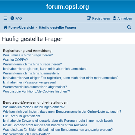
forum.opsi.org
FAQ
Registrieren
Anmelden
S
Foren-Übersicht
Häufig gestellte Fragen
u
Häufig gestellte Fragen
c
h
Registrierung und Anmeldung
Wozu muss ich mich registrieren?
e
Was ist COPPA?
Warum kann ich mich nicht registrieren?
Ich habe mich registriert, kann mich aber nicht anmelden!
Warum kann ich mich nicht anmelden?
Ich habe mich vor einiger Zeit registriert, kann mich aber nicht mehr anmelden?!
Ich habe mein Passwort vergessen!
Warum werde ich automatisch abgemeldet?
Wozu ist die Funktion „Alle Cookies löschen“?
Benutzerpräferenzen und -einstellungen
Wie kann ich meine Einstellungen ändern?
Wie kann ich verhindern, dass mein Benutzername in der Online-Liste auftaucht?
Die Forenuhr geht falsch!
Ich habe die Zeitzone eingestellt, aber die Forenuhr geht immer noch falsch!
Meine Sprache steht auf diesem Board nicht zur Auswahl!
Was sind das für Bilder, die bei meinem Benutzernamen angezeigt werden?
Wie verwende ich einen Avatar?