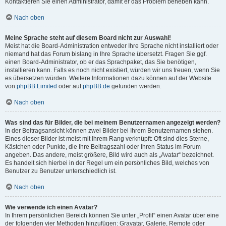
Kontaktieren Sie einen Administrator, damit er das Problem beheben kann.
Nach oben
Meine Sprache steht auf diesem Board nicht zur Auswahl!
Meist hat die Board-Administration entweder Ihre Sprache nicht installiert oder
niemand hat das Forum bislang in Ihre Sprache übersetzt. Fragen Sie ggf.
einen Board-Administrator, ob er das Sprachpaket, das Sie benötigen,
installieren kann. Falls es noch nicht existiert, würden wir uns freuen, wenn Sie
es übersetzen würden. Weitere Informationen dazu können auf der Website
von
phpBB Limited
oder auf
phpBB.de
gefunden werden.
Nach oben
Was sind das für Bilder, die bei meinem Benutzernamen angezeigt werden?
In der Beitragsansicht können zwei Bilder bei Ihrem Benutzernamen stehen.
Eines dieser Bilder ist meist mit Ihrem Rang verknüpft: Oft sind dies Sterne,
Kästchen oder Punkte, die Ihre Beitragszahl oder Ihren Status im Forum
angeben. Das andere, meist größere, Bild wird auch als „Avatar“ bezeichnet.
Es handelt sich hierbei in der Regel um ein persönliches Bild, welches von
Benutzer zu Benutzer unterschiedlich ist.
Nach oben
Wie verwende ich einen Avatar?
In Ihrem persönlichen Bereich können Sie unter „Profil“ einen Avatar über eine
der folgenden vier Methoden hinzufügen: Gravatar, Galerie, Remote oder