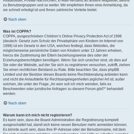
Avatarbilder, Private Nachrichten, E-Mail-Versand an andere Mitglieder, Beitritt
zu Benutzergruppen und so weiter. Wir empfehlen Ihnen eine Anmeldung, da
sie schnell erledigt ist und Ihnen zahlreiche Vorteile bietet.
Nach oben
Was ist COPPA?
COPPA, ausgeschrieben Children’s Online Privacy Protection Act of 1998
(deutsch: Gesetz zum Schutz der Privatsphäre von Kindern im Internet von
1998) ist ein Gesetz in den USA, welches festlegt, dass Websites, die
möglicherweise persönliche Daten von Kindern unter 13 Jahren erheben,
hierzu die Zustimmung der Eltern beziehungsweise des oder der
Erziehungsberechtigten benötigen. Wenn Sie sich unsicher sind, ob dies auf
Sie oder die Website, auf der Sie sich zu registrieren versuchen, zutrifft, ziehen
Sie einen rechtlichen Beistand zu Rate. Bitte beachten Sie, dass phpBB
Limited und der Besitzer dieses Boards keine Rechtsberatung anbieten kann
und nicht die Anlaufstelle für Rechtsangelegenheiten jeglicher Art ist; außer
solchen, die unter der Frage „An wen soll ich mich wenden, falls es
Beschwerden oder juristische Anfragen zu diesem Forum gibt?“ behandelt
werden.
Nach oben
Warum kann ich mich nicht registrieren?
Es kann sein, dass die Board-Administration die Registrierung komplett
ausgeschaltet hat, damit sich keine neuen Benutzer mehr anmelden können.
Es könnte auch sein, dass Ihre IP-Adresse oder der Benutzername, mit dem