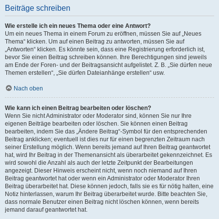
Beiträge schreiben
Wie erstelle ich ein neues Thema oder eine Antwort?
Um ein neues Thema in einem Forum zu eröffnen, müssen Sie auf „Neues
Thema“ klicken. Um auf einen Beitrag zu antworten, müssen Sie auf
„Antworten“ klicken. Es könnte sein, dass eine Registrierung erforderlich ist,
bevor Sie einen Beitrag schreiben können. Ihre Berechtigungen sind jeweils
am Ende der Foren- und der Beitragsansicht aufgelistet. Z. B. „Sie dürfen neue
Themen erstellen“, „Sie dürfen Dateianhänge erstellen“ usw.
Nach oben
Wie kann ich einen Beitrag bearbeiten oder löschen?
Wenn Sie nicht Administrator oder Moderator sind, können Sie nur Ihre
eigenen Beiträge bearbeiten oder löschen. Sie können einen Beitrag
bearbeiten, indem Sie das „Ändere Beitrag“-Symbol für den entsprechenden
Beitrag anklicken; eventuell ist dies nur für einen begrenzten Zeitraum nach
seiner Erstellung möglich. Wenn bereits jemand auf Ihren Beitrag geantwortet
hat, wird Ihr Beitrag in der Themenansicht als überarbeitet gekennzeichnet. Es
wird sowohl die Anzahl als auch der letzte Zeitpunkt der Bearbeitungen
angezeigt. Dieser Hinweis erscheint nicht, wenn noch niemand auf Ihren
Beitrag geantwortet hat oder wenn ein Administrator oder Moderator Ihren
Beitrag überarbeitet hat. Diese können jedoch, falls sie es für nötig halten, eine
Notiz hinterlassen, warum Ihr Beitrag überarbeitet wurde. Bitte beachten Sie,
dass normale Benutzer einen Beitrag nicht löschen können, wenn bereits
jemand darauf geantwortet hat.