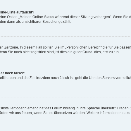
ine-Liste auftaucht?
 eine Option „Meinen Online-Status während dieser Sitzung verbergen“. Wenn Sie d
rden dann als unsichtbarer Besucher gezählt.
n Zeitzone. In diesem Fall sollten Sie im „Persönlichen Bereich“ die für Sie passend
 Sie noch nicht registriert sind, ist dies ein guter Grund, dies jetzt zu tun.
mer noch falsch!
ellt haben und die Zeit trotzdem noch falsch ist, geht die Uhr des Servers vermutlic
 installiert oder niemand hat das Forum bislang in Ihre Sprache übersetzt. Fragen 
t, würden wir uns freuen, wenn Sie es übersetzen würden. Weitere Informationen da