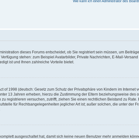
Wie kann ich einen Administrator des Board
nistration dieses Forums entscheidet, ob Sie registriert sein müssen, um Beiträge z
ur Verfügung stehen: zum Beispiel Avatarbilder, Private Nachrichten, E-Mail-Versand
igt ist und Ihnen zahlreiche Vorteile bietet.
t of 1998 (deutsch: Gesetz zum Schutz der Privatsphäre von Kindern im Internet vo
unter 13 Jahren erheben, hierzu die Zustimmung der Eltern beziehungsweise des o
h zu registrieren versuchen, zutrifft, ziehen Sie einen rechtlichen Beistand zu Rat
stelle für Rechtsangelegenheiten jeglicher Art ist; außer solchen, die unter der 
.
 komplett ausgeschaltet hat, damit sich keine neuen Benutzer mehr anmelden könne