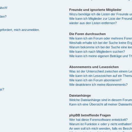
alsch!
Freunde und ignorierte Mitglieder
Wozu benötige ich die Listen der Freunde un
rden?
Wie kann ich Mitglieder zur Liste der Freund
wieder aus den Listen entfernen?
fgefordert, mich anzumelden.
Die Foren durchsuchen
Wie kann ich ein Forum oder mehrere For
Weshalb erhalte ich bei der Suche keine Er
Warum bekomme ich bei der Suche eine lee
Wie kann ich nach Mitgliedern suchen?
Wie kann ich meine eigenen Beiträge und T
Abonnements und Lesezeichen
Was ist der Unterschied zwischen einem L
Wie kann ich ein Lesezeichen auf ein Them
Wie kann ich ein Forum abonnieren?
Wie deaktiviere ich meine Abonnements?
gs?
Dateianhänge
Welche Dateianhänge sind in diesem Forum
Kann ich eine Übersicht all meiner Dateian
phpBB betreffende Fragen
Wer hat diese Forensoftware entwickelt?
Warum ist Funktion x oder y nicht enthalten
An wen soll ich mich wenden, falls es Besc