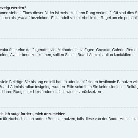
gezeigt werden?
men stehen. Eines dieser Bilder ist meist mit Ihrem Rang verknüpft: Oft sind dies S
auch als „Avatar“ bezeichnet. Es handelt sich hierbei in der Regel um ein persönl
 Avatar über eine der folgenden vier Methoden hinzufügen: Gravatar, Galerie, Rem
inen Avatar benutzen können, sollten Sie die Board-Administration kontaktieren.
iele Beiträge Sie bislang erstellt haben oder identifizieren bestimmte Benutzer
 Board-Administration festgelegt wurden. Bitte schreiben Sie keine sinnlosen Beit
wird Ihren Rang unter Umständen einfach wieder zurücksetzen.
rde ich aufgefordert, mich anzumelden.
ion für Nachrichten an andere Benutzer nutzen, falls diese von der Board-Administ