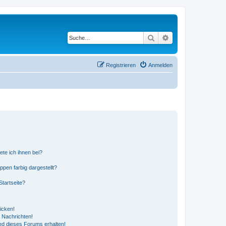
Suche
Erweiterte Suche
Registrieren
Anmelden
ete ich ihnen bei?
en farbig dargestellt?
tartseite?
icken!
 Nachrichten!
ed dieses Forums erhalten!