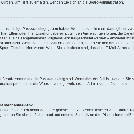
 wurden. Um Hilfe zu erhalten, wenden Sie sich an die Board-Administration.
nd das richtige Passwort eingegeben haben. Wenn diese stimmen, dann gibt es zw
Ihrer Eltern oder Ihrer Erziehungsberechtigten den Anweisungen folgen, die Sie erh
üssen alle neu angemeldeten Mitglieder erst freigeschaltet werden – entweder müsse
 ist oder nicht. Wenn Sie eine E-Mail erhalten haben, folgen Sie den dort enthalte
pam-Filter blockiert wurde. Wenn Sie sich sicher sind, dass Ihre E-Mail-Adresse 
hr Benutzername und Ihr Passwort richtig sind. Wenn dies der Fall ist, wenden Sie
gurationsproblem mit der Website vorliegt, welches ein Administrator lösen muss.
icht mehr anmelden?!
schieden Gründen deaktiviert oder gelöscht hat. Außerdem löschen viele Boards reg
strieren Sie sich einfach erneut und nehmen Sie aktiv an den Diskussionen teil!