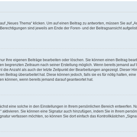
f „Neues Thema“ klicken. Um auf einen Beitrag zu antworten, müssen Sie auf „Ant
e Berechtigungen sind jeweils am Ende der Foren- und der Beitragsansicht aufgeliste
nur Ihre eigenen Beiträge bearbeiten oder löschen. Sie können einen Beitrag bear
nen begrenzten Zeitraum nach seiner Erstellung möglich. Wenn bereits jemand auf Ih
 die Anzahl als auch der letzte Zeitpunkt der Bearbeitungen angezeigt. Dieser Hi
 Beitrag überarbeitet hat. Diese können jedoch, falls sie es für nötig halten, eine 
hen können, wenn bereits jemand darauf geantwortet hat.
hst eine solche in den Einstellungen in Ihrem persönlichen Bereich entwerfen. Na
 aktivieren. Sie können eine Signatur auch hinzufügen, indem Sie in Ihrem persö
gnatur verfassen möchten, so können Sie dort einfach das Kontrollkästchen „Signa