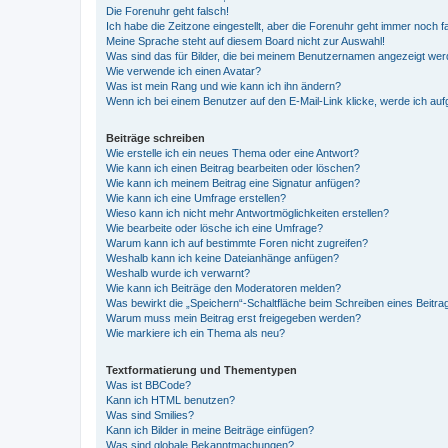
Die Forenuhr geht falsch!
Ich habe die Zeitzone eingestellt, aber die Forenuhr geht immer noch f
Meine Sprache steht auf diesem Board nicht zur Auswahl!
Was sind das für Bilder, die bei meinem Benutzernamen angezeigt we
Wie verwende ich einen Avatar?
Was ist mein Rang und wie kann ich ihn ändern?
Wenn ich bei einem Benutzer auf den E-Mail-Link klicke, werde ich au
Beiträge schreiben
Wie erstelle ich ein neues Thema oder eine Antwort?
Wie kann ich einen Beitrag bearbeiten oder löschen?
Wie kann ich meinem Beitrag eine Signatur anfügen?
Wie kann ich eine Umfrage erstellen?
Wieso kann ich nicht mehr Antwortmöglichkeiten erstellen?
Wie bearbeite oder lösche ich eine Umfrage?
Warum kann ich auf bestimmte Foren nicht zugreifen?
Weshalb kann ich keine Dateianhänge anfügen?
Weshalb wurde ich verwarnt?
Wie kann ich Beiträge den Moderatoren melden?
Was bewirkt die „Speichern“-Schaltfläche beim Schreiben eines Beitra
Warum muss mein Beitrag erst freigegeben werden?
Wie markiere ich ein Thema als neu?
Textformatierung und Thementypen
Was ist BBCode?
Kann ich HTML benutzen?
Was sind Smilies?
Kann ich Bilder in meine Beiträge einfügen?
Was sind globale Bekanntmachungen?