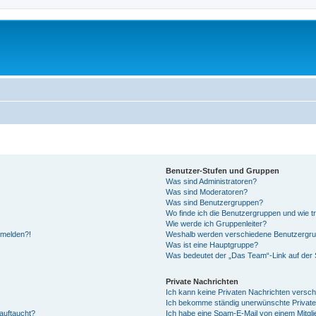
Benutzer-Stufen und Gruppen
Was sind Administratoren?
Was sind Moderatoren?
Was sind Benutzergruppen?
Wo finde ich die Benutzergruppen und wie tr
Wie werde ich Gruppenleiter?
anmelden?!
Weshalb werden verschiedene Benutzergrupp
Was ist eine Hauptgruppe?
Was bedeutet der „Das Team“-Link auf der S
Private Nachrichten
Ich kann keine Privaten Nachrichten versch
Ich bekomme ständig unerwünschte Private
auftaucht?
Ich habe eine Spam-E-Mail von einem Mitgli