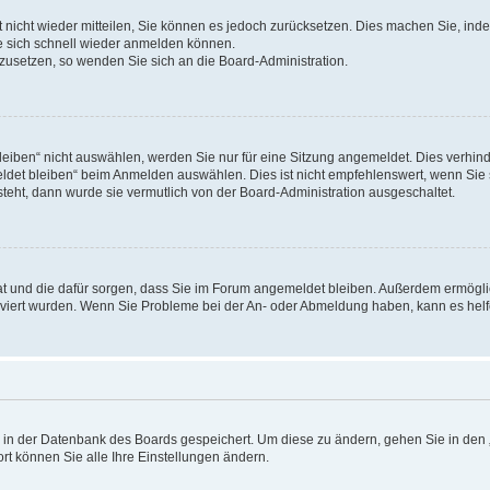
rt nicht wieder mitteilen, Sie können es jedoch zurücksetzen. Dies machen Sie, in
e sich schnell wieder anmelden können.
ckzusetzen, so wenden Sie sich an die Board-Administration.
ben“ nicht auswählen, werden Sie nur für eine Sitzung angemeldet. Dies verhinde
et bleiben“ beim Anmelden auswählen. Dies ist nicht empfehlenswert, wenn Sie s
steht, dann wurde sie vermutlich von der Board-Administration ausgeschaltet.
 hat und die dafür sorgen, dass Sie im Forum angemeldet bleiben. Außerdem ermögl
ktiviert wurden. Wenn Sie Probleme bei der An- oder Abmeldung haben, kann es hel
en in der Datenbank des Boards gespeichert. Um diese zu ändern, gehen Sie in den 
rt können Sie alle Ihre Einstellungen ändern.