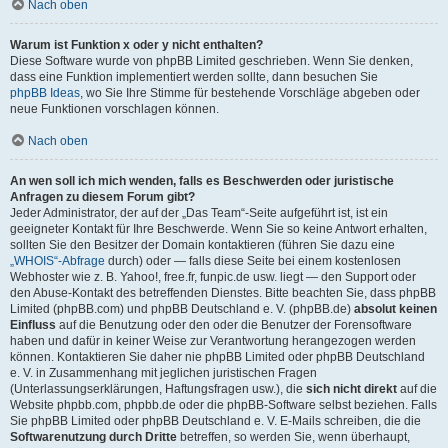
Nach oben
Warum ist Funktion x oder y nicht enthalten?
Diese Software wurde von phpBB Limited geschrieben. Wenn Sie denken,
dass eine Funktion implementiert werden sollte, dann besuchen Sie
phpBB Ideas
, wo Sie Ihre Stimme für bestehende Vorschläge abgeben oder
neue Funktionen vorschlagen können.
Nach oben
An wen soll ich mich wenden, falls es Beschwerden oder juristische
Anfragen zu diesem Forum gibt?
Jeder Administrator, der auf der „Das Team“-Seite aufgeführt ist, ist ein
geeigneter Kontakt für Ihre Beschwerde. Wenn Sie so keine Antwort erhalten,
sollten Sie den Besitzer der Domain kontaktieren (führen Sie dazu eine
„WHOIS“-Abfrage
durch) oder — falls diese Seite bei einem kostenlosen
Webhoster wie z. B. Yahoo!, free.fr, funpic.de usw. liegt — den Support oder
den Abuse-Kontakt des betreffenden Dienstes. Bitte beachten Sie, dass phpBB
Limited (phpBB.com) und phpBB Deutschland e. V. (phpBB.de)
absolut keinen
Einfluss
auf die Benutzung oder den oder die Benutzer der Forensoftware
haben und dafür in keiner Weise zur Verantwortung herangezogen werden
können. Kontaktieren Sie daher nie phpBB Limited oder phpBB Deutschland
e. V. in Zusammenhang mit jeglichen juristischen Fragen
(Unterlassungserklärungen, Haftungsfragen usw.), die
sich nicht direkt
auf die
Website phpbb.com, phpbb.de oder die phpBB-Software selbst beziehen. Falls
Sie phpBB Limited oder phpBB Deutschland e. V. E-Mails schreiben, die die
Softwarenutzung durch Dritte
betreffen, so werden Sie, wenn überhaupt,