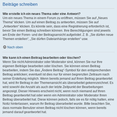
Beiträge schreiben
Wie erstelle ich ein neues Thema oder eine Antwort?
Um ein neues Thema in einem Forum zu eröffnen, müssen Sie auf „Neues
Thema“ klicken. Um auf einen Beitrag zu antworten, müssen Sie auf
„Antworten“ klicken. Es könnte sein, dass eine Registrierung erforderlich ist,
bevor Sie einen Beitrag schreiben können. Ihre Berechtigungen sind jeweils
am Ende der Foren- und der Beitragsansicht aufgelistet. Z. B. „Sie dürfen neue
Themen erstellen“, „Sie dürfen Dateianhänge erstellen“ usw.
Nach oben
Wie kann ich einen Beitrag bearbeiten oder löschen?
Wenn Sie nicht Administrator oder Moderator sind, können Sie nur Ihre
eigenen Beiträge bearbeiten oder löschen. Sie können einen Beitrag
bearbeiten, indem Sie das „Ändere Beitrag“-Symbol für den entsprechenden
Beitrag anklicken; eventuell ist dies nur für einen begrenzten Zeitraum nach
seiner Erstellung möglich. Wenn bereits jemand auf Ihren Beitrag geantwortet
hat, wird Ihr Beitrag in der Themenansicht als überarbeitet gekennzeichnet. Es
wird sowohl die Anzahl als auch der letzte Zeitpunkt der Bearbeitungen
angezeigt. Dieser Hinweis erscheint nicht, wenn noch niemand auf Ihren
Beitrag geantwortet hat oder wenn ein Administrator oder Moderator Ihren
Beitrag überarbeitet hat. Diese können jedoch, falls sie es für nötig halten, eine
Notiz hinterlassen, warum Ihr Beitrag überarbeitet wurde. Bitte beachten Sie,
dass normale Benutzer einen Beitrag nicht löschen können, wenn bereits
jemand darauf geantwortet hat.