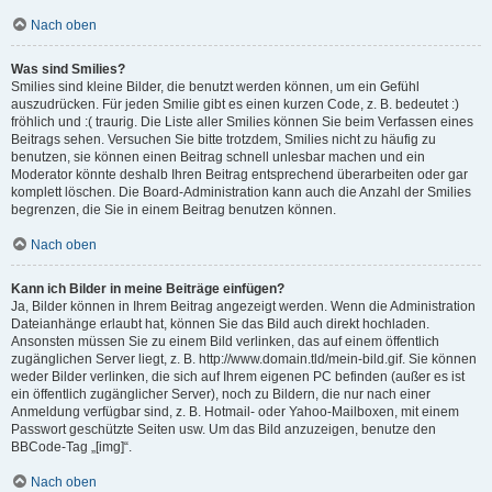
Nach oben
Was sind Smilies?
Smilies sind kleine Bilder, die benutzt werden können, um ein Gefühl
auszudrücken. Für jeden Smilie gibt es einen kurzen Code, z. B. bedeutet :)
fröhlich und :( traurig. Die Liste aller Smilies können Sie beim Verfassen eines
Beitrags sehen. Versuchen Sie bitte trotzdem, Smilies nicht zu häufig zu
benutzen, sie können einen Beitrag schnell unlesbar machen und ein
Moderator könnte deshalb Ihren Beitrag entsprechend überarbeiten oder gar
komplett löschen. Die Board-Administration kann auch die Anzahl der Smilies
begrenzen, die Sie in einem Beitrag benutzen können.
Nach oben
Kann ich Bilder in meine Beiträge einfügen?
Ja, Bilder können in Ihrem Beitrag angezeigt werden. Wenn die Administration
Dateianhänge erlaubt hat, können Sie das Bild auch direkt hochladen.
Ansonsten müssen Sie zu einem Bild verlinken, das auf einem öffentlich
zugänglichen Server liegt, z. B. http://www.domain.tld/mein-bild.gif. Sie können
weder Bilder verlinken, die sich auf Ihrem eigenen PC befinden (außer es ist
ein öffentlich zugänglicher Server), noch zu Bildern, die nur nach einer
Anmeldung verfügbar sind, z. B. Hotmail- oder Yahoo-Mailboxen, mit einem
Passwort geschützte Seiten usw. Um das Bild anzuzeigen, benutze den
BBCode-Tag „[img]“.
Nach oben