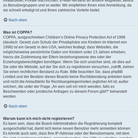
Avatarbilder, Private Nachrichten, E-Mail-Versand an andere Mitglieder, Beitritt
zu Benutzergruppen und so weiter. Wir empfehlen Ihnen eine Anmeldung, da
sie schnell erledigt ist und Ihnen zahlreiche Vorteile bietet.
Nach oben
Was ist COPPA?
COPPA, ausgeschrieben Children’s Online Privacy Protection Act of 1998
(deutsch: Gesetz zum Schutz der Privatsphäre von Kindern im Internet von
1998) ist ein Gesetz in den USA, welches festlegt, dass Websites, die
möglicherweise persönliche Daten von Kindern unter 13 Jahren erheben,
hierzu die Zustimmung der Eltern beziehungsweise des oder der
Erziehungsberechtigten benötigen. Wenn Sie sich unsicher sind, ob dies auf
Sie oder die Website, auf der Sie sich zu registrieren versuchen, zutrifft, ziehen
Sie einen rechtlichen Beistand zu Rate. Bitte beachten Sie, dass phpBB
Limited und der Besitzer dieses Boards keine Rechtsberatung anbieten kann
und nicht die Anlaufstelle für Rechtsangelegenheiten jeglicher Art ist; außer
solchen, die unter der Frage „An wen soll ich mich wenden, falls es
Beschwerden oder juristische Anfragen zu diesem Forum gibt?“ behandelt
werden.
Nach oben
Warum kann ich mich nicht registrieren?
Es kann sein, dass die Board-Administration die Registrierung komplett
ausgeschaltet hat, damit sich keine neuen Benutzer mehr anmelden können.
Es könnte auch sein, dass Ihre IP-Adresse oder der Benutzername, mit dem