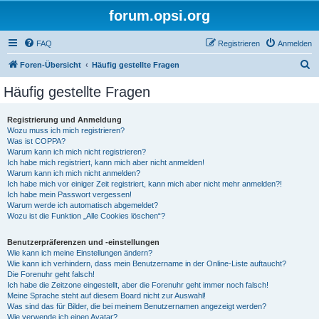
forum.opsi.org
FAQ
Registrieren
Anmelden
S
Foren-Übersicht
Häufig gestellte Fragen
u
Häufig gestellte Fragen
c
h
Registrierung und Anmeldung
Wozu muss ich mich registrieren?
e
Was ist COPPA?
Warum kann ich mich nicht registrieren?
Ich habe mich registriert, kann mich aber nicht anmelden!
Warum kann ich mich nicht anmelden?
Ich habe mich vor einiger Zeit registriert, kann mich aber nicht mehr anmelden?!
Ich habe mein Passwort vergessen!
Warum werde ich automatisch abgemeldet?
Wozu ist die Funktion „Alle Cookies löschen“?
Benutzerpräferenzen und -einstellungen
Wie kann ich meine Einstellungen ändern?
Wie kann ich verhindern, dass mein Benutzername in der Online-Liste auftaucht?
Die Forenuhr geht falsch!
Ich habe die Zeitzone eingestellt, aber die Forenuhr geht immer noch falsch!
Meine Sprache steht auf diesem Board nicht zur Auswahl!
Was sind das für Bilder, die bei meinem Benutzernamen angezeigt werden?
Wie verwende ich einen Avatar?