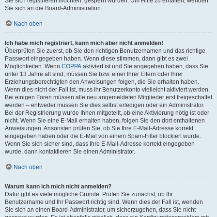
Sie sich registrieren möchten, gesperrt wurden. Um Hilfe zu erhalten, wenden
Sie sich an die Board-Administration.
Nach oben
Ich habe mich registriert, kann mich aber nicht anmelden!
Überprüfen Sie zuerst, ob Sie den richtigen Benutzernamen und das richtige
Passwort eingegeben haben. Wenn diese stimmen, dann gibt es zwei
Möglichkeiten. Wenn
COPPA
aktiviert ist und Sie angegeben haben, dass Sie
unter 13 Jahre alt sind, müssen Sie bzw. einer Ihrer Eltern oder Ihrer
Erziehungsberechtigten den Anweisungen folgen, die Sie erhalten haben.
Wenn dies nicht der Fall ist, muss Ihr Benutzerkonto vielleicht aktiviert werden.
Bei einigen Foren müssen alle neu angemeldeten Mitglieder erst freigeschaltet
werden – entweder müssen Sie dies selbst erledigen oder ein Administrator.
Bei der Registrierung wurde Ihnen mitgeteilt, ob eine Aktivierung nötig ist oder
nicht. Wenn Sie eine E-Mail erhalten haben, folgen Sie den dort enthaltenen
Anweisungen. Ansonsten prüfen Sie, ob Sie Ihre E-Mail-Adresse korrekt
eingegeben haben oder die E-Mail von einem Spam-Filter blockiert wurde.
Wenn Sie sich sicher sind, dass Ihre E-Mail-Adresse korrekt eingegeben
wurde, dann kontaktieren Sie einen Administrator.
Nach oben
Warum kann ich mich nicht anmelden?
Dafür gibt es viele mögliche Gründe. Prüfen Sie zunächst, ob Ihr
Benutzername und Ihr Passwort richtig sind. Wenn dies der Fall ist, wenden
Sie sich an einen Board-Administrator, um sicherzugehen, dass Sie nicht