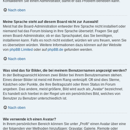
Kontaktieren Sie einen Administrator, damit er das Problem beheben kann.
Nach oben
Meine Sprache steht auf diesem Board nicht zur Auswahl!
Meist hat die Board-Administration entweder Ihre Sprache nicht installiert oder
niemand hat das Forum bislang in Ihre Sprache übersetzt. Fragen Sie ggf.
einen Board-Administrator, ob er das Sprachpaket, das Sie benötigen,
installieren kann. Falls es noch nicht existiert, würden wir uns freuen, wenn Sie
es übersetzen würden. Weitere Informationen dazu können auf der Website
von
phpBB Limited
oder auf
phpBB.de
gefunden werden.
Nach oben
Was sind das für Bilder, die bei meinem Benutzernamen angezeigt werden?
In der Beitragsansicht können zwei Bilder bei Ihrem Benutzernamen stehen.
Eines dieser Bilder ist meist mit Ihrem Rang verknüpft: Oft sind dies Sterne,
Kästchen oder Punkte, die Ihre Beitragszahl oder Ihren Status im Forum
angeben. Das andere, meist größere, Bild wird auch als „Avatar“ bezeichnet.
Es handelt sich hierbei in der Regel um ein persönliches Bild, welches von
Benutzer zu Benutzer unterschiedlich ist.
Nach oben
Wie verwende ich einen Avatar?
In Ihrem persönlichen Bereich können Sie unter „Profil“ einen Avatar über eine
der folgenden vier Methoden hinzufügen: Gravatar, Galerie, Remote oder