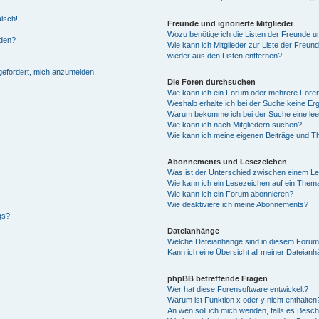
alsch!
Freunde und ignorierte Mitglieder
Wozu benötige ich die Listen der Freunde un
rden?
Wie kann ich Mitglieder zur Liste der Freund
wieder aus den Listen entfernen?
fgefordert, mich anzumelden.
Die Foren durchsuchen
Wie kann ich ein Forum oder mehrere For
Weshalb erhalte ich bei der Suche keine Er
Warum bekomme ich bei der Suche eine lee
Wie kann ich nach Mitgliedern suchen?
Wie kann ich meine eigenen Beiträge und T
Abonnements und Lesezeichen
Was ist der Unterschied zwischen einem L
Wie kann ich ein Lesezeichen auf ein Them
Wie kann ich ein Forum abonnieren?
Wie deaktiviere ich meine Abonnements?
gs?
Dateianhänge
Welche Dateianhänge sind in diesem Forum
Kann ich eine Übersicht all meiner Dateian
phpBB betreffende Fragen
Wer hat diese Forensoftware entwickelt?
Warum ist Funktion x oder y nicht enthalten
An wen soll ich mich wenden, falls es Besc