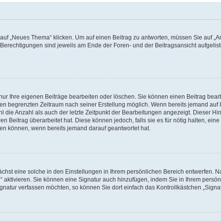
f „Neues Thema“ klicken. Um auf einen Beitrag zu antworten, müssen Sie auf „Ant
e Berechtigungen sind jeweils am Ende der Foren- und der Beitragsansicht aufgeliste
nur Ihre eigenen Beiträge bearbeiten oder löschen. Sie können einen Beitrag bear
nen begrenzten Zeitraum nach seiner Erstellung möglich. Wenn bereits jemand auf Ih
 die Anzahl als auch der letzte Zeitpunkt der Bearbeitungen angezeigt. Dieser Hi
 Beitrag überarbeitet hat. Diese können jedoch, falls sie es für nötig halten, eine 
hen können, wenn bereits jemand darauf geantwortet hat.
hst eine solche in den Einstellungen in Ihrem persönlichen Bereich entwerfen. Na
 aktivieren. Sie können eine Signatur auch hinzufügen, indem Sie in Ihrem persö
gnatur verfassen möchten, so können Sie dort einfach das Kontrollkästchen „Signa