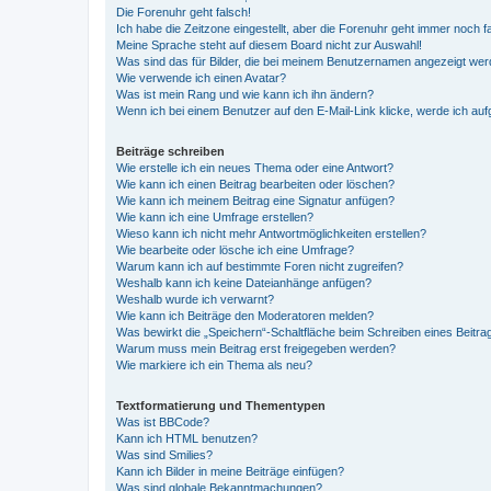
Die Forenuhr geht falsch!
Ich habe die Zeitzone eingestellt, aber die Forenuhr geht immer noch f
Meine Sprache steht auf diesem Board nicht zur Auswahl!
Was sind das für Bilder, die bei meinem Benutzernamen angezeigt we
Wie verwende ich einen Avatar?
Was ist mein Rang und wie kann ich ihn ändern?
Wenn ich bei einem Benutzer auf den E-Mail-Link klicke, werde ich au
Beiträge schreiben
Wie erstelle ich ein neues Thema oder eine Antwort?
Wie kann ich einen Beitrag bearbeiten oder löschen?
Wie kann ich meinem Beitrag eine Signatur anfügen?
Wie kann ich eine Umfrage erstellen?
Wieso kann ich nicht mehr Antwortmöglichkeiten erstellen?
Wie bearbeite oder lösche ich eine Umfrage?
Warum kann ich auf bestimmte Foren nicht zugreifen?
Weshalb kann ich keine Dateianhänge anfügen?
Weshalb wurde ich verwarnt?
Wie kann ich Beiträge den Moderatoren melden?
Was bewirkt die „Speichern“-Schaltfläche beim Schreiben eines Beitra
Warum muss mein Beitrag erst freigegeben werden?
Wie markiere ich ein Thema als neu?
Textformatierung und Thementypen
Was ist BBCode?
Kann ich HTML benutzen?
Was sind Smilies?
Kann ich Bilder in meine Beiträge einfügen?
Was sind globale Bekanntmachungen?