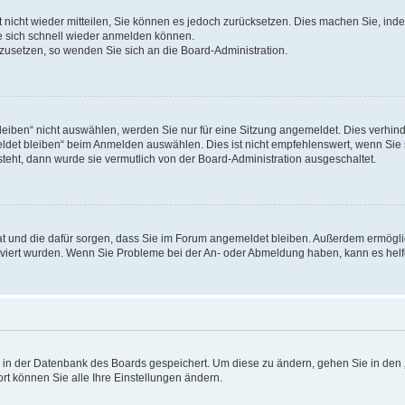
rt nicht wieder mitteilen, Sie können es jedoch zurücksetzen. Dies machen Sie, in
e sich schnell wieder anmelden können.
ckzusetzen, so wenden Sie sich an die Board-Administration.
ben“ nicht auswählen, werden Sie nur für eine Sitzung angemeldet. Dies verhinde
et bleiben“ beim Anmelden auswählen. Dies ist nicht empfehlenswert, wenn Sie s
steht, dann wurde sie vermutlich von der Board-Administration ausgeschaltet.
 hat und die dafür sorgen, dass Sie im Forum angemeldet bleiben. Außerdem ermögl
ktiviert wurden. Wenn Sie Probleme bei der An- oder Abmeldung haben, kann es hel
en in der Datenbank des Boards gespeichert. Um diese zu ändern, gehen Sie in den 
rt können Sie alle Ihre Einstellungen ändern.