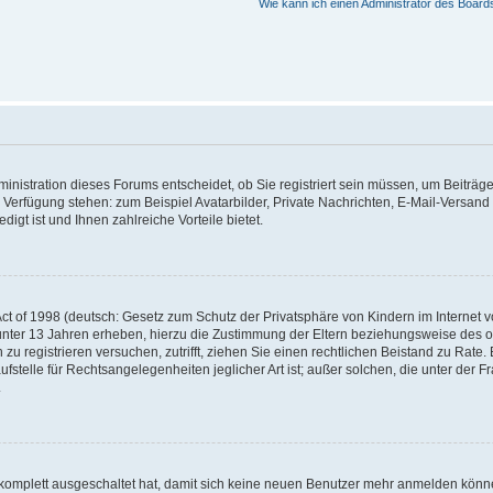
Wie kann ich einen Administrator des Board
nistration dieses Forums entscheidet, ob Sie registriert sein müssen, um Beiträge z
ur Verfügung stehen: zum Beispiel Avatarbilder, Private Nachrichten, E-Mail-Versand
igt ist und Ihnen zahlreiche Vorteile bietet.
t of 1998 (deutsch: Gesetz zum Schutz der Privatsphäre von Kindern im Internet vo
unter 13 Jahren erheben, hierzu die Zustimmung der Eltern beziehungsweise des o
h zu registrieren versuchen, zutrifft, ziehen Sie einen rechtlichen Beistand zu Rat
stelle für Rechtsangelegenheiten jeglicher Art ist; außer solchen, die unter der 
.
 komplett ausgeschaltet hat, damit sich keine neuen Benutzer mehr anmelden könne