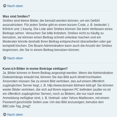
Nach oben
Was sind Smilies?
Smilies sind kleine Bilder, die benutzt werden können, um ein Gefühl
auszudrücken. Für jeden Smilie gibt es einen kurzen Code, z. B. bedeutet :)
fröhlich und :( traurig. Die Liste aller Smilies können Sie beim Verfassen eines
Beitrags sehen. Versuchen Sie bitte trotzdem, Smilies nicht zu häufig zu
benutzen, sie können einen Beitrag schnell unlesbar machen und ein
Moderator könnte deshalb Ihren Beitrag entsprechend überarbeiten oder gar
komplett löschen. Die Board-Administration kann auch die Anzahl der Smilies
begrenzen, die Sie in einem Beitrag benutzen können.
Nach oben
Kann ich Bilder in meine Beiträge einfügen?
Ja, Bilder können in Ihrem Beitrag angezeigt werden. Wenn die Administration
Dateianhänge erlaubt hat, können Sie das Bild auch direkt hochladen.
Ansonsten müssen Sie zu einem Bild verlinken, das auf einem öffentlich
zugänglichen Server liegt, z. B. http://www.domain.tld/mein-bild.gif. Sie können
weder Bilder verlinken, die sich auf Ihrem eigenen PC befinden (außer es ist
ein öffentlich zugänglicher Server), noch zu Bildern, die nur nach einer
Anmeldung verfügbar sind, z. B. Hotmail- oder Yahoo-Mailboxen, mit einem
Passwort geschützte Seiten usw. Um das Bild anzuzeigen, benutze den
BBCode-Tag „[img]“.
Nach oben