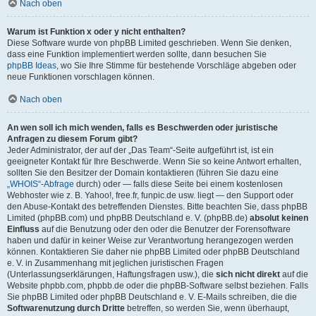
Nach oben
Warum ist Funktion x oder y nicht enthalten?
Diese Software wurde von phpBB Limited geschrieben. Wenn Sie denken,
dass eine Funktion implementiert werden sollte, dann besuchen Sie
phpBB Ideas
, wo Sie Ihre Stimme für bestehende Vorschläge abgeben oder
neue Funktionen vorschlagen können.
Nach oben
An wen soll ich mich wenden, falls es Beschwerden oder juristische
Anfragen zu diesem Forum gibt?
Jeder Administrator, der auf der „Das Team“-Seite aufgeführt ist, ist ein
geeigneter Kontakt für Ihre Beschwerde. Wenn Sie so keine Antwort erhalten,
sollten Sie den Besitzer der Domain kontaktieren (führen Sie dazu eine
„WHOIS“-Abfrage
durch) oder — falls diese Seite bei einem kostenlosen
Webhoster wie z. B. Yahoo!, free.fr, funpic.de usw. liegt — den Support oder
den Abuse-Kontakt des betreffenden Dienstes. Bitte beachten Sie, dass phpBB
Limited (phpBB.com) und phpBB Deutschland e. V. (phpBB.de)
absolut keinen
Einfluss
auf die Benutzung oder den oder die Benutzer der Forensoftware
haben und dafür in keiner Weise zur Verantwortung herangezogen werden
können. Kontaktieren Sie daher nie phpBB Limited oder phpBB Deutschland
e. V. in Zusammenhang mit jeglichen juristischen Fragen
(Unterlassungserklärungen, Haftungsfragen usw.), die
sich nicht direkt
auf die
Website phpbb.com, phpbb.de oder die phpBB-Software selbst beziehen. Falls
Sie phpBB Limited oder phpBB Deutschland e. V. E-Mails schreiben, die die
Softwarenutzung durch Dritte
betreffen, so werden Sie, wenn überhaupt,