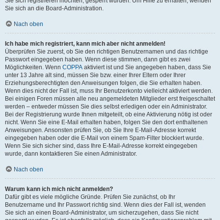
Sie sich registrieren möchten, gesperrt wurden. Um Hilfe zu erhalten, wenden
Sie sich an die Board-Administration.
Nach oben
Ich habe mich registriert, kann mich aber nicht anmelden!
Überprüfen Sie zuerst, ob Sie den richtigen Benutzernamen und das richtige
Passwort eingegeben haben. Wenn diese stimmen, dann gibt es zwei
Möglichkeiten. Wenn
COPPA
aktiviert ist und Sie angegeben haben, dass Sie
unter 13 Jahre alt sind, müssen Sie bzw. einer Ihrer Eltern oder Ihrer
Erziehungsberechtigten den Anweisungen folgen, die Sie erhalten haben.
Wenn dies nicht der Fall ist, muss Ihr Benutzerkonto vielleicht aktiviert werden.
Bei einigen Foren müssen alle neu angemeldeten Mitglieder erst freigeschaltet
werden – entweder müssen Sie dies selbst erledigen oder ein Administrator.
Bei der Registrierung wurde Ihnen mitgeteilt, ob eine Aktivierung nötig ist oder
nicht. Wenn Sie eine E-Mail erhalten haben, folgen Sie den dort enthaltenen
Anweisungen. Ansonsten prüfen Sie, ob Sie Ihre E-Mail-Adresse korrekt
eingegeben haben oder die E-Mail von einem Spam-Filter blockiert wurde.
Wenn Sie sich sicher sind, dass Ihre E-Mail-Adresse korrekt eingegeben
wurde, dann kontaktieren Sie einen Administrator.
Nach oben
Warum kann ich mich nicht anmelden?
Dafür gibt es viele mögliche Gründe. Prüfen Sie zunächst, ob Ihr
Benutzername und Ihr Passwort richtig sind. Wenn dies der Fall ist, wenden
Sie sich an einen Board-Administrator, um sicherzugehen, dass Sie nicht