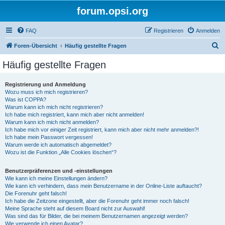
forum.opsi.org
FAQ
Registrieren
Anmelden
S
Foren-Übersicht
Häufig gestellte Fragen
u
Häufig gestellte Fragen
c
h
Registrierung und Anmeldung
Wozu muss ich mich registrieren?
e
Was ist COPPA?
Warum kann ich mich nicht registrieren?
Ich habe mich registriert, kann mich aber nicht anmelden!
Warum kann ich mich nicht anmelden?
Ich habe mich vor einiger Zeit registriert, kann mich aber nicht mehr anmelden?!
Ich habe mein Passwort vergessen!
Warum werde ich automatisch abgemeldet?
Wozu ist die Funktion „Alle Cookies löschen“?
Benutzerpräferenzen und -einstellungen
Wie kann ich meine Einstellungen ändern?
Wie kann ich verhindern, dass mein Benutzername in der Online-Liste auftaucht?
Die Forenuhr geht falsch!
Ich habe die Zeitzone eingestellt, aber die Forenuhr geht immer noch falsch!
Meine Sprache steht auf diesem Board nicht zur Auswahl!
Was sind das für Bilder, die bei meinem Benutzernamen angezeigt werden?
Wie verwende ich einen Avatar?