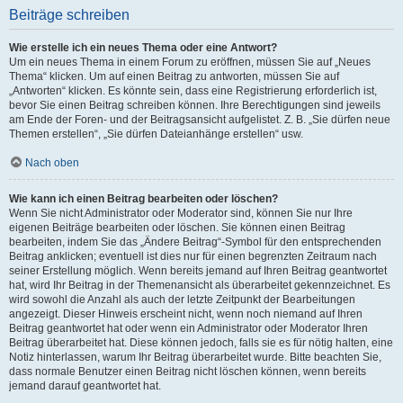
Beiträge schreiben
Wie erstelle ich ein neues Thema oder eine Antwort?
Um ein neues Thema in einem Forum zu eröffnen, müssen Sie auf „Neues
Thema“ klicken. Um auf einen Beitrag zu antworten, müssen Sie auf
„Antworten“ klicken. Es könnte sein, dass eine Registrierung erforderlich ist,
bevor Sie einen Beitrag schreiben können. Ihre Berechtigungen sind jeweils
am Ende der Foren- und der Beitragsansicht aufgelistet. Z. B. „Sie dürfen neue
Themen erstellen“, „Sie dürfen Dateianhänge erstellen“ usw.
Nach oben
Wie kann ich einen Beitrag bearbeiten oder löschen?
Wenn Sie nicht Administrator oder Moderator sind, können Sie nur Ihre
eigenen Beiträge bearbeiten oder löschen. Sie können einen Beitrag
bearbeiten, indem Sie das „Ändere Beitrag“-Symbol für den entsprechenden
Beitrag anklicken; eventuell ist dies nur für einen begrenzten Zeitraum nach
seiner Erstellung möglich. Wenn bereits jemand auf Ihren Beitrag geantwortet
hat, wird Ihr Beitrag in der Themenansicht als überarbeitet gekennzeichnet. Es
wird sowohl die Anzahl als auch der letzte Zeitpunkt der Bearbeitungen
angezeigt. Dieser Hinweis erscheint nicht, wenn noch niemand auf Ihren
Beitrag geantwortet hat oder wenn ein Administrator oder Moderator Ihren
Beitrag überarbeitet hat. Diese können jedoch, falls sie es für nötig halten, eine
Notiz hinterlassen, warum Ihr Beitrag überarbeitet wurde. Bitte beachten Sie,
dass normale Benutzer einen Beitrag nicht löschen können, wenn bereits
jemand darauf geantwortet hat.