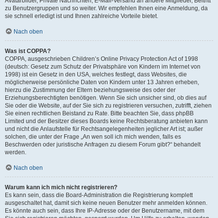
Avatarbilder, Private Nachrichten, E-Mail-Versand an andere Mitglieder, Beitritt
zu Benutzergruppen und so weiter. Wir empfehlen Ihnen eine Anmeldung, da
sie schnell erledigt ist und Ihnen zahlreiche Vorteile bietet.
Nach oben
Was ist COPPA?
COPPA, ausgeschrieben Children’s Online Privacy Protection Act of 1998
(deutsch: Gesetz zum Schutz der Privatsphäre von Kindern im Internet von
1998) ist ein Gesetz in den USA, welches festlegt, dass Websites, die
möglicherweise persönliche Daten von Kindern unter 13 Jahren erheben,
hierzu die Zustimmung der Eltern beziehungsweise des oder der
Erziehungsberechtigten benötigen. Wenn Sie sich unsicher sind, ob dies auf
Sie oder die Website, auf der Sie sich zu registrieren versuchen, zutrifft, ziehen
Sie einen rechtlichen Beistand zu Rate. Bitte beachten Sie, dass phpBB
Limited und der Besitzer dieses Boards keine Rechtsberatung anbieten kann
und nicht die Anlaufstelle für Rechtsangelegenheiten jeglicher Art ist; außer
solchen, die unter der Frage „An wen soll ich mich wenden, falls es
Beschwerden oder juristische Anfragen zu diesem Forum gibt?“ behandelt
werden.
Nach oben
Warum kann ich mich nicht registrieren?
Es kann sein, dass die Board-Administration die Registrierung komplett
ausgeschaltet hat, damit sich keine neuen Benutzer mehr anmelden können.
Es könnte auch sein, dass Ihre IP-Adresse oder der Benutzername, mit dem