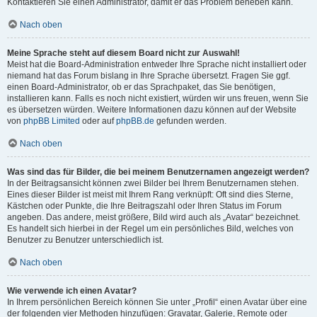
Kontaktieren Sie einen Administrator, damit er das Problem beheben kann.
Nach oben
Meine Sprache steht auf diesem Board nicht zur Auswahl!
Meist hat die Board-Administration entweder Ihre Sprache nicht installiert oder
niemand hat das Forum bislang in Ihre Sprache übersetzt. Fragen Sie ggf.
einen Board-Administrator, ob er das Sprachpaket, das Sie benötigen,
installieren kann. Falls es noch nicht existiert, würden wir uns freuen, wenn Sie
es übersetzen würden. Weitere Informationen dazu können auf der Website
von
phpBB Limited
oder auf
phpBB.de
gefunden werden.
Nach oben
Was sind das für Bilder, die bei meinem Benutzernamen angezeigt werden?
In der Beitragsansicht können zwei Bilder bei Ihrem Benutzernamen stehen.
Eines dieser Bilder ist meist mit Ihrem Rang verknüpft: Oft sind dies Sterne,
Kästchen oder Punkte, die Ihre Beitragszahl oder Ihren Status im Forum
angeben. Das andere, meist größere, Bild wird auch als „Avatar“ bezeichnet.
Es handelt sich hierbei in der Regel um ein persönliches Bild, welches von
Benutzer zu Benutzer unterschiedlich ist.
Nach oben
Wie verwende ich einen Avatar?
In Ihrem persönlichen Bereich können Sie unter „Profil“ einen Avatar über eine
der folgenden vier Methoden hinzufügen: Gravatar, Galerie, Remote oder