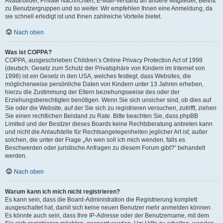
Avatarbilder, Private Nachrichten, E-Mail-Versand an andere Mitglieder, Beitritt
zu Benutzergruppen und so weiter. Wir empfehlen Ihnen eine Anmeldung, da
sie schnell erledigt ist und Ihnen zahlreiche Vorteile bietet.
Nach oben
Was ist COPPA?
COPPA, ausgeschrieben Children’s Online Privacy Protection Act of 1998
(deutsch: Gesetz zum Schutz der Privatsphäre von Kindern im Internet von
1998) ist ein Gesetz in den USA, welches festlegt, dass Websites, die
möglicherweise persönliche Daten von Kindern unter 13 Jahren erheben,
hierzu die Zustimmung der Eltern beziehungsweise des oder der
Erziehungsberechtigten benötigen. Wenn Sie sich unsicher sind, ob dies auf
Sie oder die Website, auf der Sie sich zu registrieren versuchen, zutrifft, ziehen
Sie einen rechtlichen Beistand zu Rate. Bitte beachten Sie, dass phpBB
Limited und der Besitzer dieses Boards keine Rechtsberatung anbieten kann
und nicht die Anlaufstelle für Rechtsangelegenheiten jeglicher Art ist; außer
solchen, die unter der Frage „An wen soll ich mich wenden, falls es
Beschwerden oder juristische Anfragen zu diesem Forum gibt?“ behandelt
werden.
Nach oben
Warum kann ich mich nicht registrieren?
Es kann sein, dass die Board-Administration die Registrierung komplett
ausgeschaltet hat, damit sich keine neuen Benutzer mehr anmelden können.
Es könnte auch sein, dass Ihre IP-Adresse oder der Benutzername, mit dem