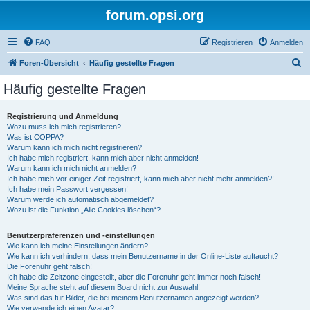
forum.opsi.org
FAQ
Registrieren
Anmelden
S
Foren-Übersicht
Häufig gestellte Fragen
u
Häufig gestellte Fragen
c
h
Registrierung und Anmeldung
Wozu muss ich mich registrieren?
e
Was ist COPPA?
Warum kann ich mich nicht registrieren?
Ich habe mich registriert, kann mich aber nicht anmelden!
Warum kann ich mich nicht anmelden?
Ich habe mich vor einiger Zeit registriert, kann mich aber nicht mehr anmelden?!
Ich habe mein Passwort vergessen!
Warum werde ich automatisch abgemeldet?
Wozu ist die Funktion „Alle Cookies löschen“?
Benutzerpräferenzen und -einstellungen
Wie kann ich meine Einstellungen ändern?
Wie kann ich verhindern, dass mein Benutzername in der Online-Liste auftaucht?
Die Forenuhr geht falsch!
Ich habe die Zeitzone eingestellt, aber die Forenuhr geht immer noch falsch!
Meine Sprache steht auf diesem Board nicht zur Auswahl!
Was sind das für Bilder, die bei meinem Benutzernamen angezeigt werden?
Wie verwende ich einen Avatar?