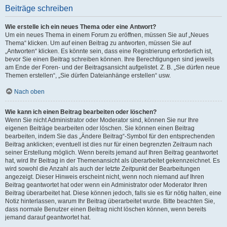
Beiträge schreiben
Wie erstelle ich ein neues Thema oder eine Antwort?
Um ein neues Thema in einem Forum zu eröffnen, müssen Sie auf „Neues
Thema“ klicken. Um auf einen Beitrag zu antworten, müssen Sie auf
„Antworten“ klicken. Es könnte sein, dass eine Registrierung erforderlich ist,
bevor Sie einen Beitrag schreiben können. Ihre Berechtigungen sind jeweils
am Ende der Foren- und der Beitragsansicht aufgelistet. Z. B. „Sie dürfen neue
Themen erstellen“, „Sie dürfen Dateianhänge erstellen“ usw.
Nach oben
Wie kann ich einen Beitrag bearbeiten oder löschen?
Wenn Sie nicht Administrator oder Moderator sind, können Sie nur Ihre
eigenen Beiträge bearbeiten oder löschen. Sie können einen Beitrag
bearbeiten, indem Sie das „Ändere Beitrag“-Symbol für den entsprechenden
Beitrag anklicken; eventuell ist dies nur für einen begrenzten Zeitraum nach
seiner Erstellung möglich. Wenn bereits jemand auf Ihren Beitrag geantwortet
hat, wird Ihr Beitrag in der Themenansicht als überarbeitet gekennzeichnet. Es
wird sowohl die Anzahl als auch der letzte Zeitpunkt der Bearbeitungen
angezeigt. Dieser Hinweis erscheint nicht, wenn noch niemand auf Ihren
Beitrag geantwortet hat oder wenn ein Administrator oder Moderator Ihren
Beitrag überarbeitet hat. Diese können jedoch, falls sie es für nötig halten, eine
Notiz hinterlassen, warum Ihr Beitrag überarbeitet wurde. Bitte beachten Sie,
dass normale Benutzer einen Beitrag nicht löschen können, wenn bereits
jemand darauf geantwortet hat.