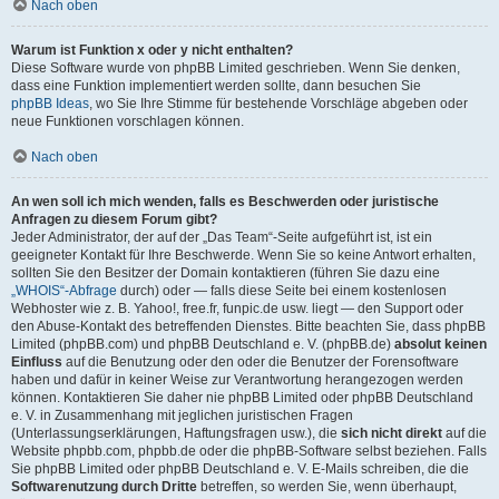
Nach oben
Warum ist Funktion x oder y nicht enthalten?
Diese Software wurde von phpBB Limited geschrieben. Wenn Sie denken,
dass eine Funktion implementiert werden sollte, dann besuchen Sie
phpBB Ideas
, wo Sie Ihre Stimme für bestehende Vorschläge abgeben oder
neue Funktionen vorschlagen können.
Nach oben
An wen soll ich mich wenden, falls es Beschwerden oder juristische
Anfragen zu diesem Forum gibt?
Jeder Administrator, der auf der „Das Team“-Seite aufgeführt ist, ist ein
geeigneter Kontakt für Ihre Beschwerde. Wenn Sie so keine Antwort erhalten,
sollten Sie den Besitzer der Domain kontaktieren (führen Sie dazu eine
„WHOIS“-Abfrage
durch) oder — falls diese Seite bei einem kostenlosen
Webhoster wie z. B. Yahoo!, free.fr, funpic.de usw. liegt — den Support oder
den Abuse-Kontakt des betreffenden Dienstes. Bitte beachten Sie, dass phpBB
Limited (phpBB.com) und phpBB Deutschland e. V. (phpBB.de)
absolut keinen
Einfluss
auf die Benutzung oder den oder die Benutzer der Forensoftware
haben und dafür in keiner Weise zur Verantwortung herangezogen werden
können. Kontaktieren Sie daher nie phpBB Limited oder phpBB Deutschland
e. V. in Zusammenhang mit jeglichen juristischen Fragen
(Unterlassungserklärungen, Haftungsfragen usw.), die
sich nicht direkt
auf die
Website phpbb.com, phpbb.de oder die phpBB-Software selbst beziehen. Falls
Sie phpBB Limited oder phpBB Deutschland e. V. E-Mails schreiben, die die
Softwarenutzung durch Dritte
betreffen, so werden Sie, wenn überhaupt,