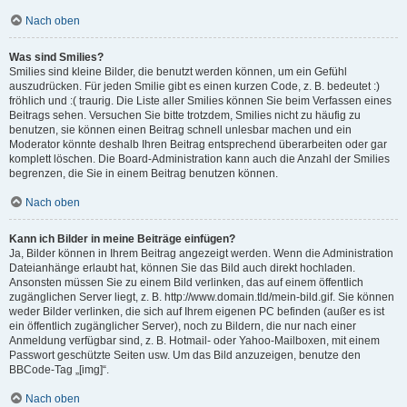
Nach oben
Was sind Smilies?
Smilies sind kleine Bilder, die benutzt werden können, um ein Gefühl
auszudrücken. Für jeden Smilie gibt es einen kurzen Code, z. B. bedeutet :)
fröhlich und :( traurig. Die Liste aller Smilies können Sie beim Verfassen eines
Beitrags sehen. Versuchen Sie bitte trotzdem, Smilies nicht zu häufig zu
benutzen, sie können einen Beitrag schnell unlesbar machen und ein
Moderator könnte deshalb Ihren Beitrag entsprechend überarbeiten oder gar
komplett löschen. Die Board-Administration kann auch die Anzahl der Smilies
begrenzen, die Sie in einem Beitrag benutzen können.
Nach oben
Kann ich Bilder in meine Beiträge einfügen?
Ja, Bilder können in Ihrem Beitrag angezeigt werden. Wenn die Administration
Dateianhänge erlaubt hat, können Sie das Bild auch direkt hochladen.
Ansonsten müssen Sie zu einem Bild verlinken, das auf einem öffentlich
zugänglichen Server liegt, z. B. http://www.domain.tld/mein-bild.gif. Sie können
weder Bilder verlinken, die sich auf Ihrem eigenen PC befinden (außer es ist
ein öffentlich zugänglicher Server), noch zu Bildern, die nur nach einer
Anmeldung verfügbar sind, z. B. Hotmail- oder Yahoo-Mailboxen, mit einem
Passwort geschützte Seiten usw. Um das Bild anzuzeigen, benutze den
BBCode-Tag „[img]“.
Nach oben