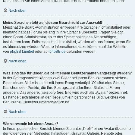
Kontaktieren Sie einen Administrator, damit er das Problem beheben kann.
Nach oben
Meine Sprache steht auf diesem Board nicht zur Auswahl!
Meist hat die Board-Administration entweder Ihre Sprache nicht installiert oder
niemand hat das Forum bislang in Ihre Sprache übersetzt. Fragen Sie ggf.
einen Board-Administrator, ob er das Sprachpaket, das Sie benötigen,
installieren kann. Falls es noch nicht existiert, würden wir uns freuen, wenn Sie
es übersetzen würden. Weitere Informationen dazu können auf der Website
von
phpBB Limited
oder auf
phpBB.de
gefunden werden.
Nach oben
Was sind das für Bilder, die bei meinem Benutzernamen angezeigt werden?
In der Beitragsansicht können zwei Bilder bei Ihrem Benutzernamen stehen.
Eines dieser Bilder ist meist mit Ihrem Rang verknüpft: Oft sind dies Sterne,
Kästchen oder Punkte, die Ihre Beitragszahl oder Ihren Status im Forum
angeben. Das andere, meist größere, Bild wird auch als „Avatar“ bezeichnet.
Es handelt sich hierbei in der Regel um ein persönliches Bild, welches von
Benutzer zu Benutzer unterschiedlich ist.
Nach oben
Wie verwende ich einen Avatar?
In Ihrem persönlichen Bereich können Sie unter „Profil“ einen Avatar über eine
der folgenden vier Methoden hinzufügen: Gravatar, Galerie, Remote oder