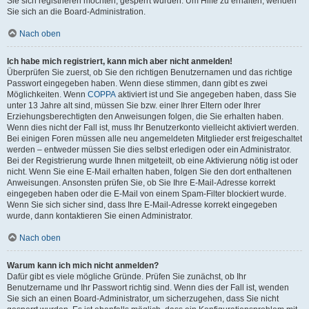
Sie sich registrieren möchten, gesperrt wurden. Um Hilfe zu erhalten, wenden
Sie sich an die Board-Administration.
Nach oben
Ich habe mich registriert, kann mich aber nicht anmelden!
Überprüfen Sie zuerst, ob Sie den richtigen Benutzernamen und das richtige
Passwort eingegeben haben. Wenn diese stimmen, dann gibt es zwei
Möglichkeiten. Wenn
COPPA
aktiviert ist und Sie angegeben haben, dass Sie
unter 13 Jahre alt sind, müssen Sie bzw. einer Ihrer Eltern oder Ihrer
Erziehungsberechtigten den Anweisungen folgen, die Sie erhalten haben.
Wenn dies nicht der Fall ist, muss Ihr Benutzerkonto vielleicht aktiviert werden.
Bei einigen Foren müssen alle neu angemeldeten Mitglieder erst freigeschaltet
werden – entweder müssen Sie dies selbst erledigen oder ein Administrator.
Bei der Registrierung wurde Ihnen mitgeteilt, ob eine Aktivierung nötig ist oder
nicht. Wenn Sie eine E-Mail erhalten haben, folgen Sie den dort enthaltenen
Anweisungen. Ansonsten prüfen Sie, ob Sie Ihre E-Mail-Adresse korrekt
eingegeben haben oder die E-Mail von einem Spam-Filter blockiert wurde.
Wenn Sie sich sicher sind, dass Ihre E-Mail-Adresse korrekt eingegeben
wurde, dann kontaktieren Sie einen Administrator.
Nach oben
Warum kann ich mich nicht anmelden?
Dafür gibt es viele mögliche Gründe. Prüfen Sie zunächst, ob Ihr
Benutzername und Ihr Passwort richtig sind. Wenn dies der Fall ist, wenden
Sie sich an einen Board-Administrator, um sicherzugehen, dass Sie nicht