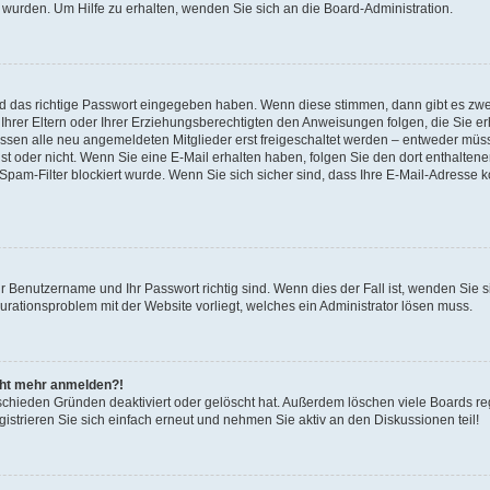
 wurden. Um Hilfe zu erhalten, wenden Sie sich an die Board-Administration.
nd das richtige Passwort eingegeben haben. Wenn diese stimmen, dann gibt es zw
Ihrer Eltern oder Ihrer Erziehungsberechtigten den Anweisungen folgen, die Sie erh
üssen alle neu angemeldeten Mitglieder erst freigeschaltet werden – entweder müsse
 ist oder nicht. Wenn Sie eine E-Mail erhalten haben, folgen Sie den dort enthalte
pam-Filter blockiert wurde. Wenn Sie sich sicher sind, dass Ihre E-Mail-Adresse 
hr Benutzername und Ihr Passwort richtig sind. Wenn dies der Fall ist, wenden Sie
gurationsproblem mit der Website vorliegt, welches ein Administrator lösen muss.
icht mehr anmelden?!
schieden Gründen deaktiviert oder gelöscht hat. Außerdem löschen viele Boards reg
strieren Sie sich einfach erneut und nehmen Sie aktiv an den Diskussionen teil!