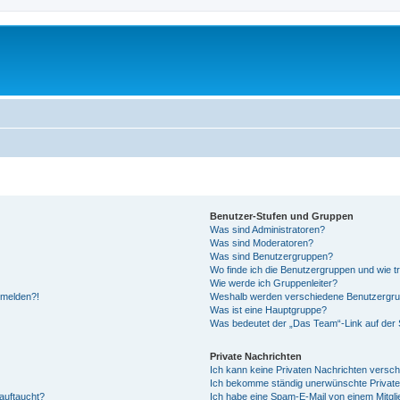
Benutzer-Stufen und Gruppen
Was sind Administratoren?
Was sind Moderatoren?
Was sind Benutzergruppen?
Wo finde ich die Benutzergruppen und wie tr
Wie werde ich Gruppenleiter?
anmelden?!
Weshalb werden verschiedene Benutzergrupp
Was ist eine Hauptgruppe?
Was bedeutet der „Das Team“-Link auf der S
Private Nachrichten
Ich kann keine Privaten Nachrichten versch
Ich bekomme ständig unerwünschte Private
auftaucht?
Ich habe eine Spam-E-Mail von einem Mitgli