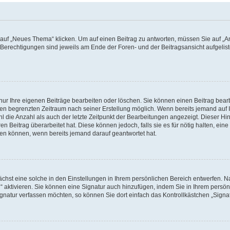
f „Neues Thema“ klicken. Um auf einen Beitrag zu antworten, müssen Sie auf „Ant
e Berechtigungen sind jeweils am Ende der Foren- und der Beitragsansicht aufgeliste
nur Ihre eigenen Beiträge bearbeiten oder löschen. Sie können einen Beitrag bear
nen begrenzten Zeitraum nach seiner Erstellung möglich. Wenn bereits jemand auf Ih
 die Anzahl als auch der letzte Zeitpunkt der Bearbeitungen angezeigt. Dieser Hi
 Beitrag überarbeitet hat. Diese können jedoch, falls sie es für nötig halten, eine 
hen können, wenn bereits jemand darauf geantwortet hat.
hst eine solche in den Einstellungen in Ihrem persönlichen Bereich entwerfen. Na
 aktivieren. Sie können eine Signatur auch hinzufügen, indem Sie in Ihrem persö
gnatur verfassen möchten, so können Sie dort einfach das Kontrollkästchen „Signa