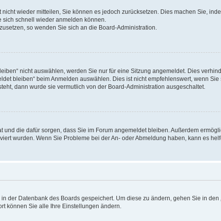
rt nicht wieder mitteilen, Sie können es jedoch zurücksetzen. Dies machen Sie, in
e sich schnell wieder anmelden können.
ckzusetzen, so wenden Sie sich an die Board-Administration.
ben“ nicht auswählen, werden Sie nur für eine Sitzung angemeldet. Dies verhinde
et bleiben“ beim Anmelden auswählen. Dies ist nicht empfehlenswert, wenn Sie s
steht, dann wurde sie vermutlich von der Board-Administration ausgeschaltet.
 hat und die dafür sorgen, dass Sie im Forum angemeldet bleiben. Außerdem ermögl
ktiviert wurden. Wenn Sie Probleme bei der An- oder Abmeldung haben, kann es hel
en in der Datenbank des Boards gespeichert. Um diese zu ändern, gehen Sie in den 
rt können Sie alle Ihre Einstellungen ändern.