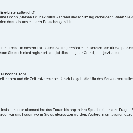
ine-Liste auftaucht?
 eine Option „Meinen Online-Status während dieser Sitzung verbergen“. Wenn Sie d
rden dann als unsichtbarer Besucher gezählt.
n Zeitzone. In diesem Fall sollten Sie im „Persönlichen Bereich“ die für Sie passend
 Sie noch nicht registriert sind, ist dies ein guter Grund, dies jetzt zu tun.
mer noch falsch!
ellt haben und die Zeit trotzdem noch falsch ist, geht die Uhr des Servers vermutlic
 installiert oder niemand hat das Forum bislang in Ihre Sprache übersetzt. Fragen 
t, würden wir uns freuen, wenn Sie es übersetzen würden. Weitere Informationen da