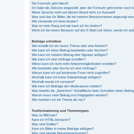
Die Forenuhr geht falsch!
Ich habe die Zeitzone eingestellt, aber die Forenuhr geht immer noch f
Meine Sprache steht auf diesem Board nicht zur Auswahl!
Was sind das für Bilder, die bei meinem Benutzernamen angezeigt we
Wie verwende ich einen Avatar?
Was ist mein Rang und wie kann ich ihn ändern?
Wenn ich bei einem Benutzer auf den E-Mail-Link klicke, werde ich au
Beiträge schreiben
Wie erstelle ich ein neues Thema oder eine Antwort?
Wie kann ich einen Beitrag bearbeiten oder löschen?
Wie kann ich meinem Beitrag eine Signatur anfügen?
Wie kann ich eine Umfrage erstellen?
Wieso kann ich nicht mehr Antwortmöglichkeiten erstellen?
Wie bearbeite oder lösche ich eine Umfrage?
Warum kann ich auf bestimmte Foren nicht zugreifen?
Weshalb kann ich keine Dateianhänge anfügen?
Weshalb wurde ich verwarnt?
Wie kann ich Beiträge den Moderatoren melden?
Was bewirkt die „Speichern“-Schaltfläche beim Schreiben eines Beitra
Warum muss mein Beitrag erst freigegeben werden?
Wie markiere ich ein Thema als neu?
Textformatierung und Thementypen
Was ist BBCode?
Kann ich HTML benutzen?
Was sind Smilies?
Kann ich Bilder in meine Beiträge einfügen?
Was sind globale Bekanntmachungen?