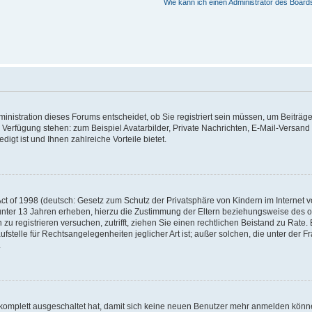
Wie kann ich einen Administrator des Board
nistration dieses Forums entscheidet, ob Sie registriert sein müssen, um Beiträge z
ur Verfügung stehen: zum Beispiel Avatarbilder, Private Nachrichten, E-Mail-Versand
igt ist und Ihnen zahlreiche Vorteile bietet.
t of 1998 (deutsch: Gesetz zum Schutz der Privatsphäre von Kindern im Internet vo
unter 13 Jahren erheben, hierzu die Zustimmung der Eltern beziehungsweise des o
h zu registrieren versuchen, zutrifft, ziehen Sie einen rechtlichen Beistand zu Rat
stelle für Rechtsangelegenheiten jeglicher Art ist; außer solchen, die unter der 
.
 komplett ausgeschaltet hat, damit sich keine neuen Benutzer mehr anmelden könne