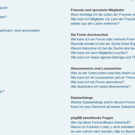
alsch!
Freunde und ignorierte Mitglieder
Wozu benötige ich die Listen der Freunde un
rden?
Wie kann ich Mitglieder zur Liste der Freund
wieder aus den Listen entfernen?
fgefordert, mich anzumelden.
Die Foren durchsuchen
Wie kann ich ein Forum oder mehrere For
Weshalb erhalte ich bei der Suche keine Er
Warum bekomme ich bei der Suche eine lee
Wie kann ich nach Mitgliedern suchen?
Wie kann ich meine eigenen Beiträge und T
Abonnements und Lesezeichen
Was ist der Unterschied zwischen einem L
Wie kann ich ein Lesezeichen auf ein Them
Wie kann ich ein Forum abonnieren?
Wie deaktiviere ich meine Abonnements?
gs?
Dateianhänge
Welche Dateianhänge sind in diesem Forum
Kann ich eine Übersicht all meiner Dateian
phpBB betreffende Fragen
Wer hat diese Forensoftware entwickelt?
Warum ist Funktion x oder y nicht enthalten
An wen soll ich mich wenden, falls es Besc