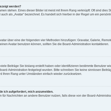
gezeigt werden?
men stehen. Eines dieser Bilder ist meist mit Ihrem Rang verknüpft: Oft sind dies S
auch als „Avatar“ bezeichnet. Es handelt sich hierbei in der Regel um ein persönl
 Avatar über eine der folgenden vier Methoden hinzufügen: Gravatar, Galerie, Rem
inen Avatar benutzen können, sollten Sie die Board-Administration kontaktieren.
iele Beiträge Sie bislang erstellt haben oder identifizieren bestimmte Benutzer
 Board-Administration festgelegt wurden. Bitte schreiben Sie keine sinnlosen Beit
wird Ihren Rang unter Umständen einfach wieder zurücksetzen.
rde ich aufgefordert, mich anzumelden.
ion für Nachrichten an andere Benutzer nutzen, falls diese von der Board-Administ