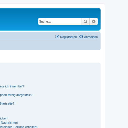
Suche
Erweiterte Suche
Registrieren
Anmelden
ete ich ihnen bei?
en farbig dargestellt?
tartseite?
icken!
 Nachrichten!
ed dieses Forums erhalten!