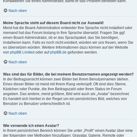
Kontaktieren Sie einen Administrator, damit er das Problem beheben kann.
Nach oben
Meine Sprache steht auf diesem Board nicht zur Auswahl!
Meist hat die Board-Administration entweder Ihre Sprache nicht installiert oder
niemand hat das Forum bislang in Ihre Sprache übersetzt. Fragen Sie ggf.
einen Board-Administrator, ob er das Sprachpaket, das Sie benötigen,
installieren kann. Falls es noch nicht existiert, würden wir uns freuen, wenn Sie
es übersetzen würden. Weitere Informationen dazu können auf der Website
von
phpBB Limited
oder auf
phpBB.de
gefunden werden.
Nach oben
Was sind das für Bilder, die bei meinem Benutzernamen angezeigt werden?
In der Beitragsansicht können zwei Bilder bei Ihrem Benutzernamen stehen.
Eines dieser Bilder ist meist mit Ihrem Rang verknüpft: Oft sind dies Sterne,
Kästchen oder Punkte, die Ihre Beitragszahl oder Ihren Status im Forum
angeben. Das andere, meist größere, Bild wird auch als „Avatar“ bezeichnet.
Es handelt sich hierbei in der Regel um ein persönliches Bild, welches von
Benutzer zu Benutzer unterschiedlich ist.
Nach oben
Wie verwende ich einen Avatar?
In Ihrem persönlichen Bereich können Sie unter „Profil“ einen Avatar über eine
der folgenden vier Methoden hinzufügen: Gravatar, Galerie, Remote oder