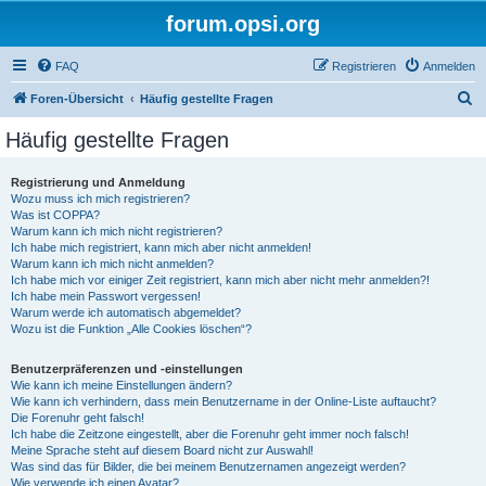
forum.opsi.org
FAQ
Registrieren
Anmelden
S
Foren-Übersicht
Häufig gestellte Fragen
u
Häufig gestellte Fragen
c
h
Registrierung und Anmeldung
Wozu muss ich mich registrieren?
e
Was ist COPPA?
Warum kann ich mich nicht registrieren?
Ich habe mich registriert, kann mich aber nicht anmelden!
Warum kann ich mich nicht anmelden?
Ich habe mich vor einiger Zeit registriert, kann mich aber nicht mehr anmelden?!
Ich habe mein Passwort vergessen!
Warum werde ich automatisch abgemeldet?
Wozu ist die Funktion „Alle Cookies löschen“?
Benutzerpräferenzen und -einstellungen
Wie kann ich meine Einstellungen ändern?
Wie kann ich verhindern, dass mein Benutzername in der Online-Liste auftaucht?
Die Forenuhr geht falsch!
Ich habe die Zeitzone eingestellt, aber die Forenuhr geht immer noch falsch!
Meine Sprache steht auf diesem Board nicht zur Auswahl!
Was sind das für Bilder, die bei meinem Benutzernamen angezeigt werden?
Wie verwende ich einen Avatar?