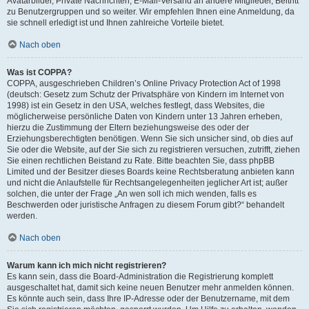
Avatarbilder, Private Nachrichten, E-Mail-Versand an andere Mitglieder, Beitritt
zu Benutzergruppen und so weiter. Wir empfehlen Ihnen eine Anmeldung, da
sie schnell erledigt ist und Ihnen zahlreiche Vorteile bietet.
Nach oben
Was ist COPPA?
COPPA, ausgeschrieben Children’s Online Privacy Protection Act of 1998
(deutsch: Gesetz zum Schutz der Privatsphäre von Kindern im Internet von
1998) ist ein Gesetz in den USA, welches festlegt, dass Websites, die
möglicherweise persönliche Daten von Kindern unter 13 Jahren erheben,
hierzu die Zustimmung der Eltern beziehungsweise des oder der
Erziehungsberechtigten benötigen. Wenn Sie sich unsicher sind, ob dies auf
Sie oder die Website, auf der Sie sich zu registrieren versuchen, zutrifft, ziehen
Sie einen rechtlichen Beistand zu Rate. Bitte beachten Sie, dass phpBB
Limited und der Besitzer dieses Boards keine Rechtsberatung anbieten kann
und nicht die Anlaufstelle für Rechtsangelegenheiten jeglicher Art ist; außer
solchen, die unter der Frage „An wen soll ich mich wenden, falls es
Beschwerden oder juristische Anfragen zu diesem Forum gibt?“ behandelt
werden.
Nach oben
Warum kann ich mich nicht registrieren?
Es kann sein, dass die Board-Administration die Registrierung komplett
ausgeschaltet hat, damit sich keine neuen Benutzer mehr anmelden können.
Es könnte auch sein, dass Ihre IP-Adresse oder der Benutzername, mit dem