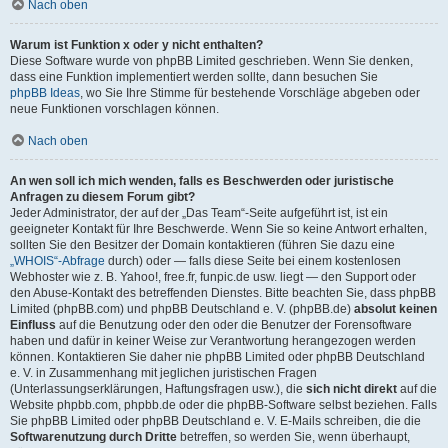
Nach oben
Warum ist Funktion x oder y nicht enthalten?
Diese Software wurde von phpBB Limited geschrieben. Wenn Sie denken,
dass eine Funktion implementiert werden sollte, dann besuchen Sie
phpBB Ideas
, wo Sie Ihre Stimme für bestehende Vorschläge abgeben oder
neue Funktionen vorschlagen können.
Nach oben
An wen soll ich mich wenden, falls es Beschwerden oder juristische
Anfragen zu diesem Forum gibt?
Jeder Administrator, der auf der „Das Team“-Seite aufgeführt ist, ist ein
geeigneter Kontakt für Ihre Beschwerde. Wenn Sie so keine Antwort erhalten,
sollten Sie den Besitzer der Domain kontaktieren (führen Sie dazu eine
„WHOIS“-Abfrage
durch) oder — falls diese Seite bei einem kostenlosen
Webhoster wie z. B. Yahoo!, free.fr, funpic.de usw. liegt — den Support oder
den Abuse-Kontakt des betreffenden Dienstes. Bitte beachten Sie, dass phpBB
Limited (phpBB.com) und phpBB Deutschland e. V. (phpBB.de)
absolut keinen
Einfluss
auf die Benutzung oder den oder die Benutzer der Forensoftware
haben und dafür in keiner Weise zur Verantwortung herangezogen werden
können. Kontaktieren Sie daher nie phpBB Limited oder phpBB Deutschland
e. V. in Zusammenhang mit jeglichen juristischen Fragen
(Unterlassungserklärungen, Haftungsfragen usw.), die
sich nicht direkt
auf die
Website phpbb.com, phpbb.de oder die phpBB-Software selbst beziehen. Falls
Sie phpBB Limited oder phpBB Deutschland e. V. E-Mails schreiben, die die
Softwarenutzung durch Dritte
betreffen, so werden Sie, wenn überhaupt,