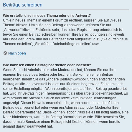
Beiträge schreiben
Wie erstelle ich ein neues Thema oder eine Antwort?
Um ein neues Thema in einem Forum zu eröffnen, müssen Sie auf „Neues
Thema“ klicken. Um auf einen Beitrag zu antworten, müssen Sie auf
„Antworten“ klicken. Es könnte sein, dass eine Registrierung erforderlich ist,
bevor Sie einen Beitrag schreiben können. Ihre Berechtigungen sind jeweils
am Ende der Foren- und der Beitragsansicht aufgelistet. Z. B. „Sie dürfen neue
Themen erstellen“, „Sie dürfen Dateianhänge erstellen“ usw.
Nach oben
Wie kann ich einen Beitrag bearbeiten oder löschen?
Wenn Sie nicht Administrator oder Moderator sind, können Sie nur Ihre
eigenen Beiträge bearbeiten oder löschen. Sie können einen Beitrag
bearbeiten, indem Sie das „Ändere Beitrag“-Symbol für den entsprechenden
Beitrag anklicken; eventuell ist dies nur für einen begrenzten Zeitraum nach
seiner Erstellung möglich. Wenn bereits jemand auf Ihren Beitrag geantwortet
hat, wird Ihr Beitrag in der Themenansicht als überarbeitet gekennzeichnet. Es
wird sowohl die Anzahl als auch der letzte Zeitpunkt der Bearbeitungen
angezeigt. Dieser Hinweis erscheint nicht, wenn noch niemand auf Ihren
Beitrag geantwortet hat oder wenn ein Administrator oder Moderator Ihren
Beitrag überarbeitet hat. Diese können jedoch, falls sie es für nötig halten, eine
Notiz hinterlassen, warum Ihr Beitrag überarbeitet wurde. Bitte beachten Sie,
dass normale Benutzer einen Beitrag nicht löschen können, wenn bereits
jemand darauf geantwortet hat.