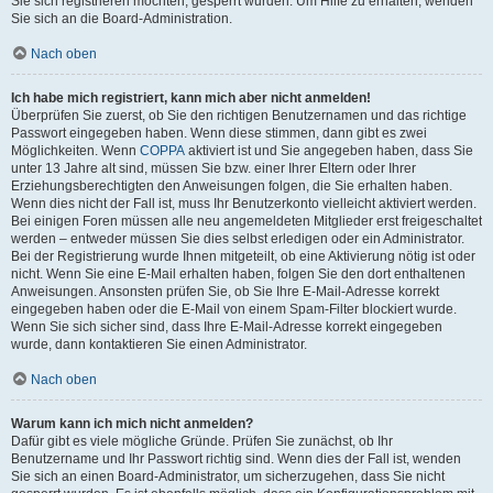
Sie sich registrieren möchten, gesperrt wurden. Um Hilfe zu erhalten, wenden
Sie sich an die Board-Administration.
Nach oben
Ich habe mich registriert, kann mich aber nicht anmelden!
Überprüfen Sie zuerst, ob Sie den richtigen Benutzernamen und das richtige
Passwort eingegeben haben. Wenn diese stimmen, dann gibt es zwei
Möglichkeiten. Wenn
COPPA
aktiviert ist und Sie angegeben haben, dass Sie
unter 13 Jahre alt sind, müssen Sie bzw. einer Ihrer Eltern oder Ihrer
Erziehungsberechtigten den Anweisungen folgen, die Sie erhalten haben.
Wenn dies nicht der Fall ist, muss Ihr Benutzerkonto vielleicht aktiviert werden.
Bei einigen Foren müssen alle neu angemeldeten Mitglieder erst freigeschaltet
werden – entweder müssen Sie dies selbst erledigen oder ein Administrator.
Bei der Registrierung wurde Ihnen mitgeteilt, ob eine Aktivierung nötig ist oder
nicht. Wenn Sie eine E-Mail erhalten haben, folgen Sie den dort enthaltenen
Anweisungen. Ansonsten prüfen Sie, ob Sie Ihre E-Mail-Adresse korrekt
eingegeben haben oder die E-Mail von einem Spam-Filter blockiert wurde.
Wenn Sie sich sicher sind, dass Ihre E-Mail-Adresse korrekt eingegeben
wurde, dann kontaktieren Sie einen Administrator.
Nach oben
Warum kann ich mich nicht anmelden?
Dafür gibt es viele mögliche Gründe. Prüfen Sie zunächst, ob Ihr
Benutzername und Ihr Passwort richtig sind. Wenn dies der Fall ist, wenden
Sie sich an einen Board-Administrator, um sicherzugehen, dass Sie nicht