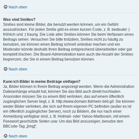
Nach oben
Was sind Smilies?
Smilies sind kleine Bilder, die benutzt werden können, um ein Gefühl
auszudrücken. Für jeden Smilie gibt es einen kurzen Code, z. B. bedeutet :)
fröhlich und :( traurig. Die Liste aller Smilies können Sie beim Verfassen eines
Beitrags sehen. Versuchen Sie bitte trotzdem, Smilies nicht zu häufig zu
benutzen, sie können einen Beitrag schnell unlesbar machen und ein
Moderator könnte deshalb Ihren Beitrag entsprechend überarbeiten oder gar
komplett löschen. Die Board-Administration kann auch die Anzahl der Smilies
begrenzen, die Sie in einem Beitrag benutzen können.
Nach oben
Kann ich Bilder in meine Beiträge einfügen?
Ja, Bilder können in Ihrem Beitrag angezeigt werden. Wenn die Administration
Dateianhänge erlaubt hat, können Sie das Bild auch direkt hochladen.
Ansonsten müssen Sie zu einem Bild verlinken, das auf einem öffentlich
zugänglichen Server liegt, z. B. http://www.domain.tld/mein-bild.gif. Sie können
weder Bilder verlinken, die sich auf Ihrem eigenen PC befinden (außer es ist
ein öffentlich zugänglicher Server), noch zu Bildern, die nur nach einer
Anmeldung verfügbar sind, z. B. Hotmail- oder Yahoo-Mailboxen, mit einem
Passwort geschützte Seiten usw. Um das Bild anzuzeigen, benutze den
BBCode-Tag „[img]“.
Nach oben